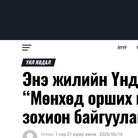
НҮҮР
ҮЙЛ ЯВДАЛ
Энэ жилийн Үнд
“Мөнхөд орших 
зохион байгуула
Огноо:
1 сар 21 өдөр.өмнө
,
2026/06/16