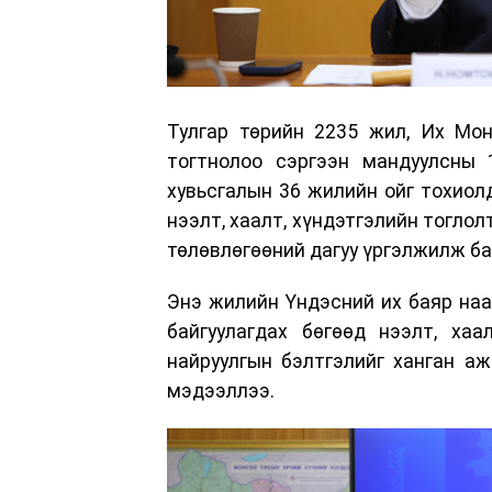
Тулгар төрийн 2235 жил, Их Мон
тогтнолоо сэргээн мандуулсны 
хувьсгалын 36 жилийн ойг тохиол
нээлт, хаалт, хүндэтгэлийн тогло
төлөвлөгөөний дагуу үргэлжилж ба
Энэ жилийн Үндэсний их баяр наа
байгуулагдах бөгөөд нээлт, хаа
найруулгын бэлтгэлийг ханган а
мэдээллээ.