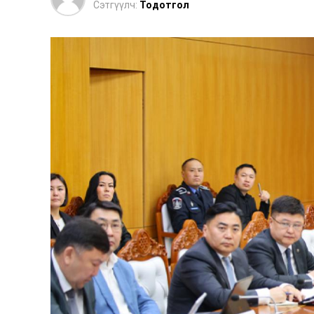
Сэтгүүлч:
Тодотгол