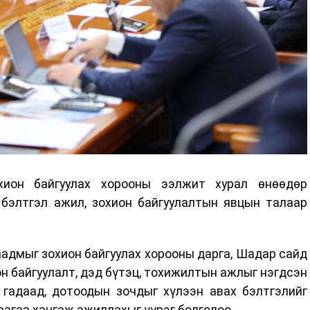
ион байгуулах хорооны ээлжит хурал өнөөдөр
 бэлтгэл ажил, зохион байгуулалтын явцын талаар
адмыг зохион байгуулах хорооны дарга, Шадар сайд
 байгуулалт, дэд бүтэц, тохижилтын ажлыг нэгдсэн
 гадаад, дотоодын зочдыг хүлээн авах бэлтгэлийг
аагаа хангаж ажиллахыг үүрэг болголоо.