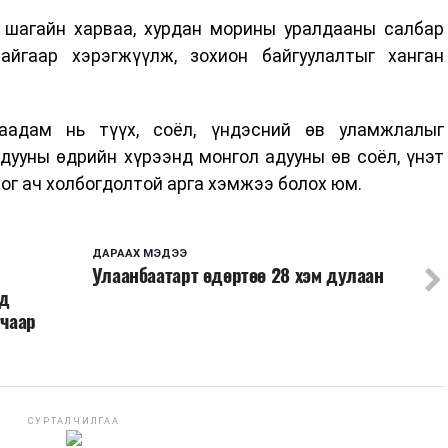
, шагайн харваа, хурдан морины уралдааны салбар
йгаар хэрэгжүүлж, зохион байгуулалтыг ханган
адам нь түүх, соёл, үндэсний өв уламжлалыг
дууны өдрийн хүрээнд монгол адууны өв соёл, үнэт
лог ач холбогдолтой арга хэмжээ болох юм.
ДАРААХ МЭДЭЭ
Улаанбаатарт өдөртөө 28 хэм дулаан
нд
гчаар
СУРТАЛЧИЛГАА