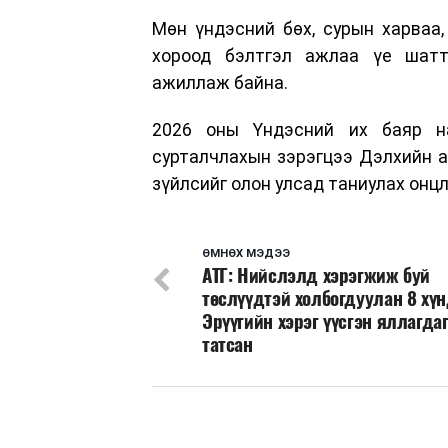
Мөн үндэсний бөх, сурын харваа
хороод бэлтгэл ажлаа үе шатта
ажиллаж байна.
2026 оны Үндэсний их баяр на
сурталчлахын зэрэгцээ Дэлхийн а
зүйлсийг олон улсад таниулах онц
ӨМНӨХ МЭДЭЭ
АТГ: Нийслэлд хэрэгжиж буй
төслүүдтэй холбогдуулан 8 хү
Эрүүгийн хэрэг үүсгэн яллагда
татсан