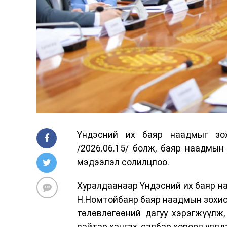
Үндэсний их баяр наадмыг зох
/2026.06.15/ болж, баяр наадмын
мэдээлэл солилцлоо.
Хуралдаанаар Үндэсний их баяр на
Н.Номтойбаяр баяр наадмын зохион
төлөвлөгөөний дагуу хэрэгжүүлж,
сайтар хангах, салбар хороод уялд