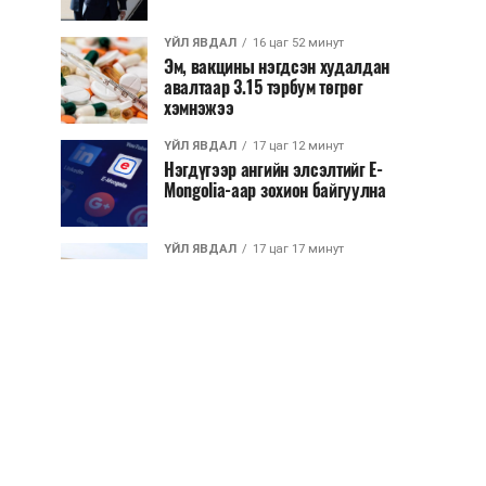
ҮЙЛ ЯВДАЛ
16 цаг 52 минут
Эм, вакцины нэгдсэн худалдан
авалтаар 3.15 тэрбум төгрөг
хэмнэжээ
ҮЙЛ ЯВДАЛ
17 цаг 12 минут
Нэгдүгээр ангийн элсэлтийг E-
Mongolia-аар зохион байгуулна
ҮЙЛ ЯВДАЛ
17 цаг 17 минут
Улсын чанартай хатуу хучилттай
авто замын талаас илүү хувь нь
13-аас...
ҮЙЛ ЯВДАЛ
17 цаг 22 минут
Засгийн газар энэ оныг дуустал
санхүүгийн хэмнэлтийн горимд
шилжинэ
ХЭН ЮУ ХЭЛЭВ...
17 цаг 50 минут
Шатахууны импортын гаалийн