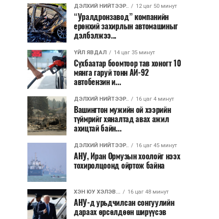
ДЭЛХИЙ НИЙТЭЭР..
12 цаг 50 минут
“Уралдронзавод” компанийн
ерөнхий захирлын автомашиныг
дэлбэлжээ...
ҮЙЛ ЯВДАЛ
14 цаг 35 минут
Сүхбаатар боомтоор тав хоногт 10
мянга гаруй тонн АИ-92
автобензин и...
ДЭЛХИЙ НИЙТЭЭР..
16 цаг 4 минут
Вашингтон мужийн ой хээрийн
түймрийг хяналтад авах ажил
ахицтай байн...
ДЭЛХИЙ НИЙТЭЭР..
16 цаг 45 минут
АНУ, Иран Ормузын хоолойг нээх
тохиролцоонд ойртож байна
ХЭН ЮУ ХЭЛЭВ...
16 цаг 48 минут
АНУ-д урьдчилсан сонгуулийн
дараах өрсөлдөөн ширүүсэв