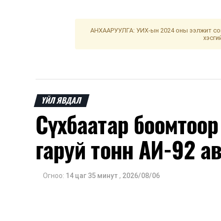
АНХААРУУЛГА: УИХ-ын 2024 оны ээлжит сон
хэсги
ҮЙЛ ЯВДАЛ
Сүхбаатар боомтоор 
гаруй тонн АИ-92 а
Огноо:
14 цаг 35 минут
,
2026/08/06