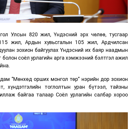
гол Улсын 820 жил, Үндэсний эрх чөлөө, тусгаар
115 жил, Ардын хувьсгалын 105 жил, Ардчилсан
дуулан зохион байгуулах Үндэсний их баяр наадмын
лт болон соёл урлагийн арга хэмжээний бэлтгэл ажил
йна.
дам “Мөнхөд орших монгол төр” нэрийн дор зохион
лт, хүндэтгэлийн тоглолтын уран бүтээл, тайзны
жиллаж байгаа талаар Соёл урлагийн салбар хороо