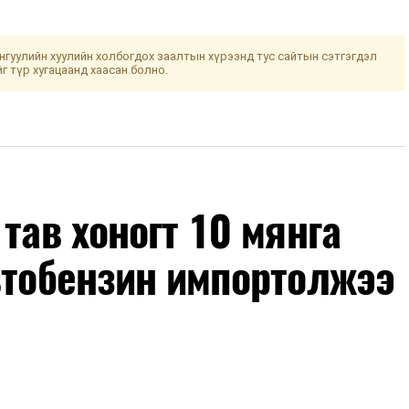
гуулийн хуулийн холбогдох заалтын хүрээнд тус сайтын сэтгэгдэл
йг түр хугацаанд хаасан болно.
тав хоногт 10 мянга
втобензин импортолжээ