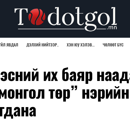
ҮЙЛ ЯВДАЛ
ДЭЛХИЙ НИЙТЭЭР..
ХЭН ЮУ ХЭЛЭВ...
ЧӨЛӨӨТ БҮС
эсний их баяр наа
монгол төр” нэрийн
гдана