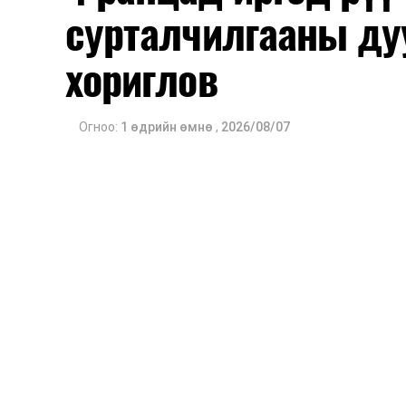
сурталчилгааны ду
хориглов
Огноо:
1 өдрийн өмнө
,
2026/08/07