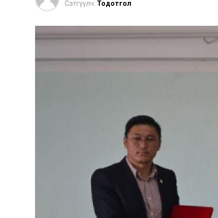
Сэтгүүлч:
Тодотгол