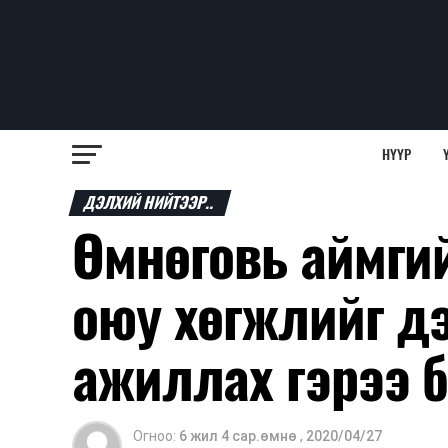
НҮҮР
ДЭЛХИЙ НИЙТЭЭР..
Өмнөговь аймгий
оюу хөгжлийг д
ажиллах гэрээ 
Огноо:
6 жил 4 сар.өмнө
,
2020/04/27