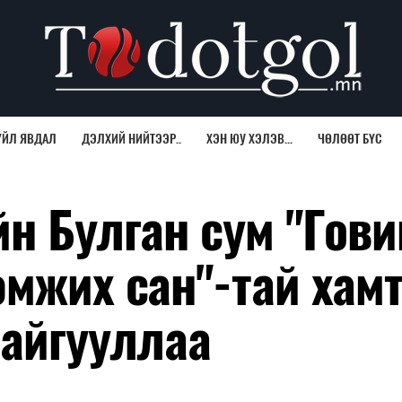
ҮЙЛ ЯВДАЛ
ДЭЛХИЙ НИЙТЭЭР..
ХЭН ЮУ ХЭЛЭВ...
ЧӨЛӨӨТ БҮС
н Булган сум "Гови
эмжих сан"-тай хам
байгууллаа