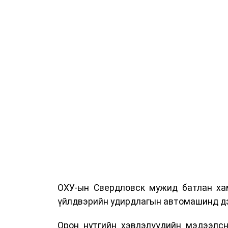
ОХУ-ын Свердловск мужид батлан хам
үйлдвэрийн удирдлагын автомашинд дэ
Орон нутгийн хэвлэлүүдийн мэдээлсн