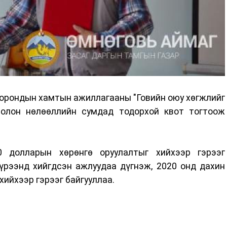
оорондын хамтын ажиллагааны "Говийн оюу хөгжлийг
болон нөлөөллийн сумдад тодорхой квот тогтоож
0 долларын хөрөнгө оруулалтыг хийхээр гэрээг
хүрээнд хийгдсэн ажлуудаа дүгнэж, 2020 онд дахин
хийхээр гэрээг байгууллаа.