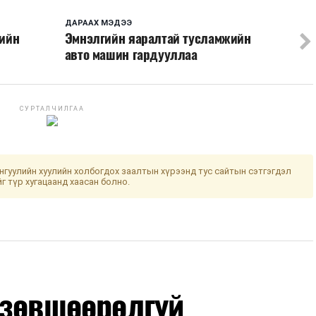
ДАРААХ МЭДЭЭ
гийн
Эмнэлгийн яаралтай тусламжийн
авто машин гардууллаа
СУРТАЛЧИЛГАА
гуулийн хуулийн холбогдох заалтын хүрээнд тус сайтын сэтгэгдэл
йг түр хугацаанд хаасан болно.
 зөвшөөрөлгүй