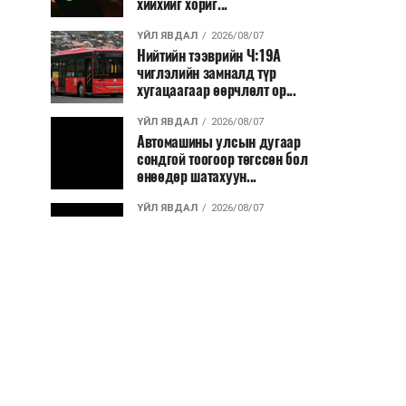
хийхийг хориг...
ҮЙЛ ЯВДАЛ
2026/08/07
Нийтийн тээврийн Ч:19А
чиглэлийн замналд түр
хугацаагаар өөрчлөлт ор...
ҮЙЛ ЯВДАЛ
2026/08/07
Автомашины улсын дугаар
сондгой тоогоор төгссөн бол
өнөөдөр шатахуун...
ҮЙЛ ЯВДАЛ
2026/08/07
Улаанбаатарт өдөртөө 30 хэм
дулаан
ДЭЛХИЙ НИЙТЭЭР..
2026/08/06
“Уралдронзавод” компанийн
ерөнхий захирлын автомашиныг
дэлбэлжээ...
ҮЙЛ ЯВДАЛ
2026/08/06
Сүхбаатар боомтоор тав хоногт 10