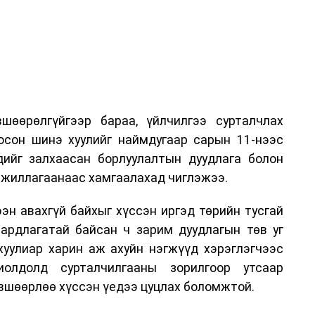
шөөрөлгүйгээр бараа, үйлчилгээ сурталчлах
лосон шинэ хуулийг наймдугаар сарын 11-нээс
эдийг залхаасан борлуулалтын дуудлага болон
жиллагаанаас хамгаалахад чиглэжээ.
эн авахгүй байхыг хүссэн иргэд төрийн тусгай
аардлагатай байсан ч зарим дуудлагын төв уг
хуулиар харин аж ахуйн нэгжүүд хэрэглэгчээс
иолдолд сурталчилгааны зорилгоор утсаар
өвшөөрлөө хүссэн үедээ цуцлах боломжтой.