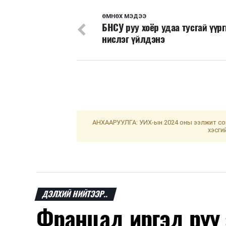
ӨМНӨХ МЭДЭЭ
БНСУ руу хоёр удаа тусгай үүр
нислэг үйлдэнэ
АНХААРУУЛГА: УИХ-ын 2024 оны ээлжит сон
хэсги
ДЭЛХИЙ НИЙТЭЭР..
Францад иргэд рүү