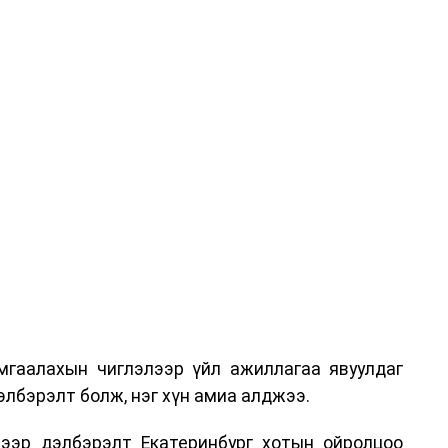
гаалахын чиглэлээр үйл ажиллагаа явуулдаг
лбэрэлт болж, нэг хүн амиа алджээ.
ээр дэлбэрэлт Екатеринбург хотын ойролцоо