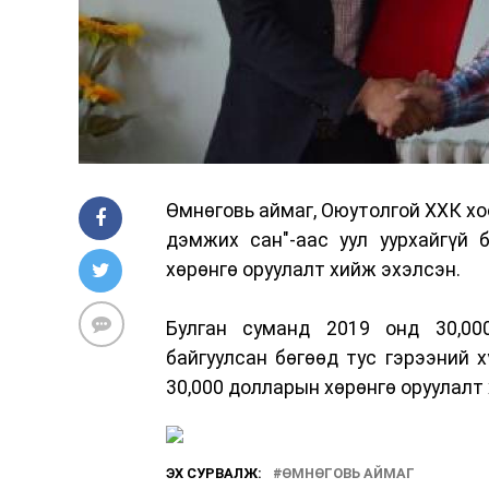
Өмнөговь аймаг, Оюутолгой ХХК х
дэмжих сан"-аас уул уурхайгүй 
хөрөнгө оруулалт хийж эхэлсэн.
Булган суманд 2019 онд 30,00
байгуулсан бөгөөд тус гэрээний 
30,000 долларын хөрөнгө оруулалт 
ЭХ СУРВАЛЖ:
ӨМНӨГОВЬ АЙМАГ