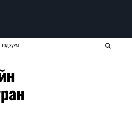
ТОД ЗУРАГ
йн
тран