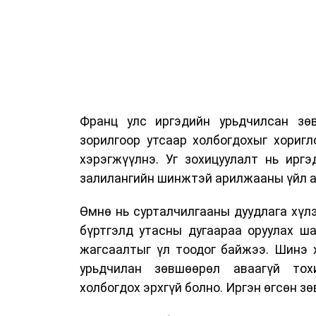
Франц улс иргэдийн урьдчилсан зөв
зорилгоор утсаар холбогдохыг хориг
хэрэгжүүлнэ. Уг зохицуулалт нь ирг
залилангийн шинжтэй арилжааны үйл а
Өмнө нь сурталчилгааны дуудлага хүлэ
бүртгэлд утасны дугаараа оруулах ш
жагсаалтыг үл тоодог байжээ. Шинэ 
урьдчилан зөвшөөрөл аваагүй тох
холбогдох эрхгүй болно. Иргэн өгсөн з