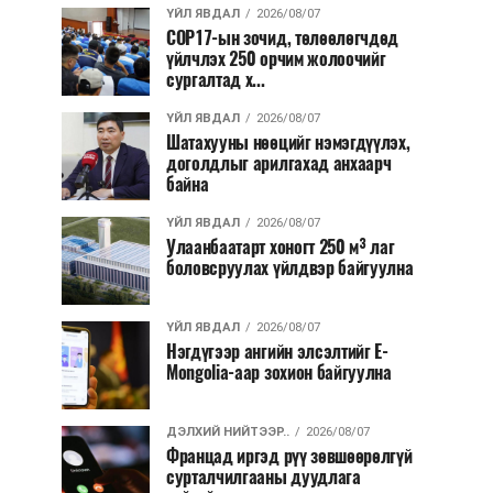
ҮЙЛ ЯВДАЛ
2026/08/07
COP17-ын зочид, төлөөлөгчдөд
үйлчлэх 250 орчим жолоочийг
сургалтад х...
ҮЙЛ ЯВДАЛ
2026/08/07
Шатахууны нөөцийг нэмэгдүүлэх,
доголдлыг арилгахад анхаарч
байна
ҮЙЛ ЯВДАЛ
2026/08/07
Улаанбаатарт хоногт 250 м³ лаг
боловсруулах үйлдвэр байгуулна
ҮЙЛ ЯВДАЛ
2026/08/07
Нэгдүгээр ангийн элсэлтийг E-
Mongolia-аар зохион байгуулна
ДЭЛХИЙ НИЙТЭЭР..
2026/08/07
Францад иргэд рүү зөвшөөрөлгүй
сурталчилгааны дуудлага