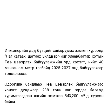
ажлын нэг хэсэг гэж
Зам, тээврийн яамнаас
үүсвэрийг нэмэгдүүлэх чиглэлд анхаарч байна.
мэдээллээ.
Замын-Үүд боомтоор 2000 тонн дизель түлш орж
ирсэн бөгөөд шилжүүлэн ачих ажиллагаа хийгдэж
байна" гэлээ
гэж Аж үйлдвэр, эрдэс баялгийн яамнаас
мэдээллээ.
Инженерийн дэд бүтцийг сайжруулах ажлын хүрээнд
“Лаг хатаах, шатаах үйлдвэр”-ийг Улаанбаатар хотын
Төв цэвэрлэх байгууламжийн урд хэсэгт, нийт 40
мянган ам метр талбайд 2025-2027 онд байгуулахаар
төлөвлөжээ.
Одоогийн байдлаар Төв цэвэрлэх байгууламжаас
хоногт дунджаар 238 тонн лаг гардаг бөгөөд
хуримтлагдсан лагийн хэмжээ 843,200 м³-д хүрсэн
байна.