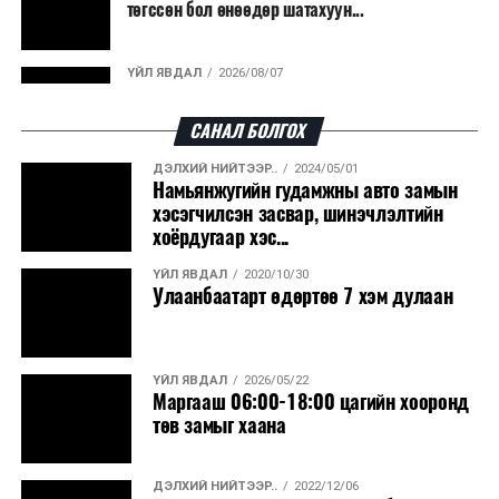
төгссөн бол өнөөдөр шатахуун...
эрчим хүч үйлдвэрлэдэг.
Ийнхүү лаг хатаах, шатаах технологийг лагийн
ҮЙЛ ЯВДАЛ
2026/08/07
эзлэхүүнийг бууруулахын зэрэгцээ эрчим хүч
Улаанбаатарт өдөртөө 30 хэм дулаан
үйлдвэрлэх, нөөцийг дахин ашиглах чиглэлээр олон
САНАЛ БОЛГОХ
улсад өргөн ашиглаж байна.
ДЭЛХИЙ НИЙТЭЭР..
2024/05/01
ДЭЛХИЙ НИЙТЭЭР..
2026/08/06
Намьянжугийн гудамжны авто замын
“Уралдронзавод” компанийн ерөнхий
хэсэгчилсэн засвар, шинэчлэлтийн
захирлын автомашиныг дэлбэлжээ...
хоёрдугаар хэс...
ҮЙЛ ЯВДАЛ
2020/10/30
ҮЙЛ ЯВДАЛ
2026/08/06
Улаанбаатарт өдөртөө 7 хэм дулаан
Сүхбаатар боомтоор тав хоногт 10 мянга гаруй
тонн АИ-92 автобензин и...
ҮЙЛ ЯВДАЛ
2026/05/22
ДЭЛХИЙ НИЙТЭЭР..
2026/08/06
Маргааш 06:00-18:00 цагийн хооронд
Вашингтон мужийн ой хээрийн түймрийг
төв замыг хаана
хяналтад авах ажил ахицтай байн...
ДЭЛХИЙ НИЙТЭЭР..
2022/12/06
ДЭЛХИЙ НИЙТЭЭР..
2026/08/06