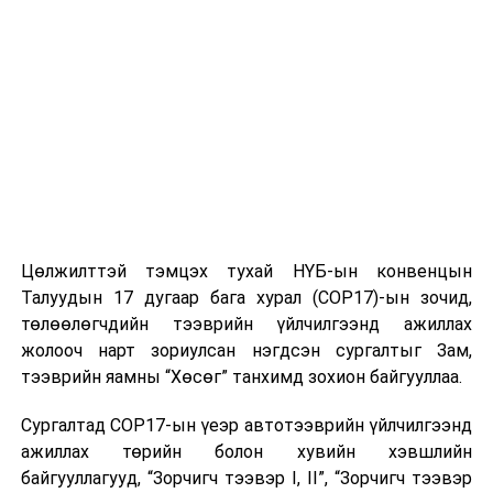
Цөлжилттэй тэмцэх тухай НҮБ-ын конвенцын
Талуудын 17 дугаар бага хурал (COP17)-ын зочид,
төлөөлөгчдийн тээврийн үйлчилгээнд ажиллах
жолооч нарт зориулсан нэгдсэн сургалтыг Зам,
тээврийн яамны “Хөсөг” танхимд зохион байгууллаа.
Сургалтад COP17-ын үеэр автотээврийн үйлчилгээнд
ажиллах төрийн болон хувийн хэвшлийн
байгууллагууд, “Зорчигч тээвэр I, II”, “Зорчигч тээвэр