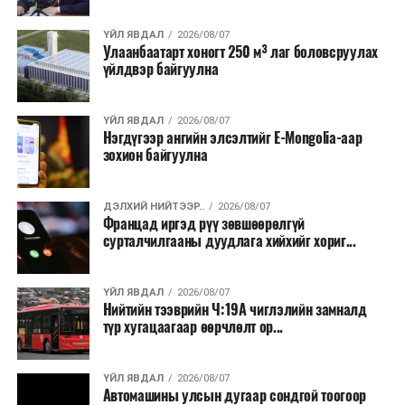
байгууламжаас гардаг лагийг байгаль орчинд аюулгүй
аргаар боловсруулж, эзлэхүүнийг эрс бууруулах
ҮЙЛ ЯВДАЛ
2026/08/07
Улаанбаатарт хоногт 250 м³ лаг боловсруулах
зориулалттай. Лагийг өндөр температурт шатааснаар
үйлдвэр байгуулна
эзлэхүүн нь 90 хүртэл хувиар буурч, бактери, вирус
болон бусад өвчин үүсгэгч бичил биетнийг устгах
боломжтой.
ҮЙЛ ЯВДАЛ
2026/08/07
Нэгдүгээр ангийн элсэлтийг E-Mongolia-аар
зохион байгуулна
Түүнчлэн шаталтын явцад үүсэх дулааныг цахилгаан
болон дулааны эрчим хүч үйлдвэрлэхэд ашиглаж
болдог. Зарим технологийн хувьд шаталтын дараа
ДЭЛХИЙ НИЙТЭЭР..
2026/08/07
Францад иргэд рүү зөвшөөрөлгүй
үлдэх үнснээс фосфор зэрэг ашигт эрдсийг сэргээн
сурталчилгааны дуудлага хийхийг хориг...
авах боломжтой аж.
Япон, Герман, Швейцар, Нидерланд, Өмнөд Солонгос
ҮЙЛ ЯВДАЛ
2026/08/07
зэрэг улс лаг хатаах, шатаах технологийг ашиглаж
Нийтийн тээврийн Ч:19А чиглэлийн замналд
түр хугацаагаар өөрчлөлт ор...
байна. Тухайлбал, Германд лаг шатаах үйлдвэрээс
гарсан үнснээс фосфор сэргээн авах технологи
ашигладаг бол Нидерландад төвлөрсөн лаг
ҮЙЛ ЯВДАЛ
2026/08/07
Автомашины улсын дугаар сондгой тоогоор
боловсруулах үйлдвэрүүдээр дулаан, цахилгаан