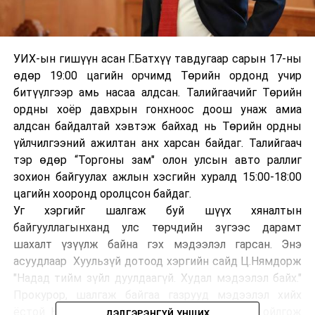
УИХ-ын гишүүн асан Г.Батхүү тавдугаар сарын 17-ны
өдөр 19:00 цагийн орчимд Төрийн ордонд учир
битүүлгээр амь насаа алдсан. Талийгаачийг Төрийн
ордны хоёр давхрын гонхноос доош унаж амиа
алдсан байдалтай хэвтэж байхад нь Төрийн ордны
үйлчилгээний ажилтан анх харсан байдаг. Талийгаач
тэр өдөр “Торгоны зам" олон улсын авто раллиг
зохион байгуулах ажлын хэсгийн хуралд 15:00-18:00
цагийн хооронд оролцсон байдаг.
Уг хэргийг шалгаж буй шүүх хяналтын
байгууллагынханд улс төрчдийн зүгээс дарамт
шахалт үзүүлж байна гэх мэдээлэл гарсан. Энэ
асуудлаар Хуульзүй дотоод хэргийн сайд Ц.Нямдорж
"Надад тийм зүйл дуулдаагүй. Худал мэдээлэл байх."
Прокурор, шалгаж байгаа газрууд мэдээлэл хийх
ёстой. Ном журмаараа шалгагдаж байгаа гэж ойлгож
ДЭЛГЭРЭНГҮЙ УНШИХ