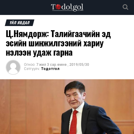
ҮЙЛ ЯВДАЛ
Ц.Нямдорж: Талийгаачийн эд
эсийн шинжилгээний хариу
нэлээн удаж гарна
Огноо:
7 жил 3 сар.өмнө
,
2019/05/30
Сэтгүүлч:
Тодотгол