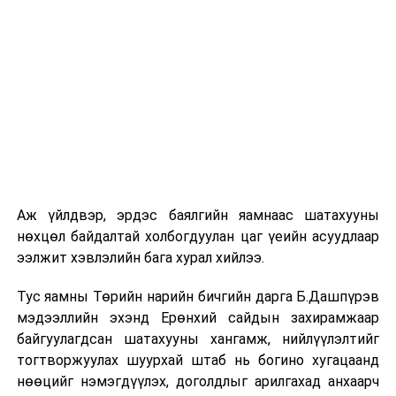
шат, маршрут, хөдөлгөөний зохион байгуулалт,
цагийн менежмент, мэдээлэл дамжуулах журам,
холбогдох байгууллагуудын уялдаа холбоо, аюулгүй
ажиллагааны чиглэлээр жолооч нарыг сургалт, арга
зүйгээр хангаж байна.
Мөн зам тээврийн осол, саатал болон бусад эрсдэл,
онцгой нөхцөл үүссэн үед авах арга хэмжээ, ачаалал
ихтэй нөхцөлд тайван, зөв, шуурхай шийдвэр гаргах,
өдөр тутмын ажлын бэлэн байдлыг хангах зэрэг
практик ур чадварыг сургалтын хөтөлбөрт тусгажээ.
Аж үйлдвэр, эрдэс баялгийн яамнаас шатахууны
нөхцөл байдалтай холбогдуулан цаг үеийн асуудлаар
Сургалтыг танилцуулах лекц, асуулт-хариулт,
ээлжит хэвлэлийн бага хурал хийлээ.
жишээнд суурилсан сургалт, багаар ажиллах дасгал,
маршрут болон тээвэрлэлтийн урсгалын зураглалтай
Тус яамны Төрийн нарийн бичгийн дарга Б.Дашпүрэв
танилцах, онцгой нөхцөлд ажиллах дадлага зэрэг
мэдээллийн эхэнд Ерөнхий сайдын захирамжаар
онол, практик хосолсон хэлбэрээр зохион байгуулж
байгуулагдсан шатахууны хангамж, нийлүүлэлтийг
байна.
тогтворжуулах шуурхай штаб нь богино хугацаанд
нөөцийг нэмэгдүүлэх, доголдлыг арилгахад анхаарч