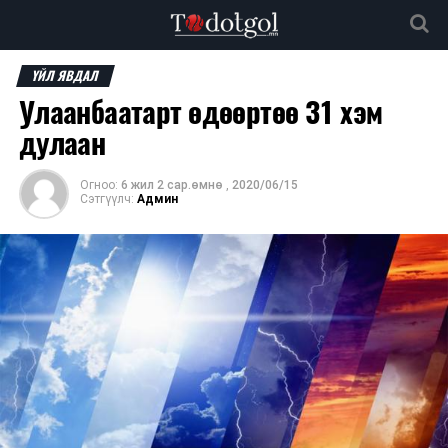
ҮЙЛ ЯВДАЛ
Улаанбаатарт өдөөртөө 31 хэм
дулаан
Огноо:
6 жил 2 сар.өмнө
,
2020/06/15
Сэтгүүлч:
Админ