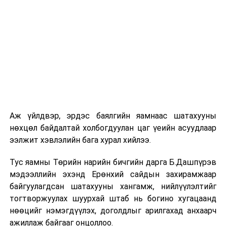
цагийн менежмент, мэдээлэл дамжуулах журам,
холбогдох байгууллагуудын уялдаа холбоо, аюулгүй
ажиллагааны чиглэлээр жолооч нарыг сургалт, арга
зүйгээр хангаж байна.
Мөн зам тээврийн осол, саатал болон бусад эрсдэл,
онцгой нөхцөл үүссэн үед авах арга хэмжээ, ачаалал
ихтэй нөхцөлд тайван, зөв, шуурхай шийдвэр гаргах,
өдөр тутмын ажлын бэлэн байдлыг хангах зэрэг
практик ур чадварыг сургалтын хөтөлбөрт тусгажээ.
Аж үйлдвэр, эрдэс баялгийн яамнаас шатахууны
нөхцөл байдалтай холбогдуулан цаг үеийн асуудлаар
Сургалтыг танилцуулах лекц, асуулт-хариулт,
ээлжит хэвлэлийн бага хурал хийлээ.
жишээнд суурилсан сургалт, багаар ажиллах дасгал,
маршрут болон тээвэрлэлтийн урсгалын зураглалтай
Тус яамны Төрийн нарийн бичгийн дарга Б.Дашпүрэв
танилцах, онцгой нөхцөлд ажиллах дадлага зэрэг
мэдээллийн эхэнд Ерөнхий сайдын захирамжаар
онол, практик хосолсон хэлбэрээр зохион байгуулж
байгуулагдсан шатахууны хангамж, нийлүүлэлтийг
байна.
тогтворжуулах шуурхай штаб нь богино хугацаанд
нөөцийг нэмэгдүүлэх, доголдлыг арилгахад анхаарч
Сургалтын үеэр COP17 олон улсын бага хурлыг
ажиллаж байгааг онцоллоо.