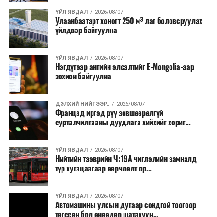
аргаар боловсруулж, эзлэхүүнийг эрс бууруулах
ҮЙЛ ЯВДАЛ
2026/08/07
Улаанбаатарт хоногт 250 м³ лаг боловсруулах
зориулалттай. Лагийг өндөр температурт шатааснаар
үйлдвэр байгуулна
эзлэхүүн нь 90 хүртэл хувиар буурч, бактери, вирус
болон бусад өвчин үүсгэгч бичил биетнийг устгах
боломжтой.
ҮЙЛ ЯВДАЛ
2026/08/07
Нэгдүгээр ангийн элсэлтийг E-Mongolia-аар
зохион байгуулна
Түүнчлэн шаталтын явцад үүсэх дулааныг цахилгаан
болон дулааны эрчим хүч үйлдвэрлэхэд ашиглаж
болдог. Зарим технологийн хувьд шаталтын дараа
ДЭЛХИЙ НИЙТЭЭР..
2026/08/07
Францад иргэд рүү зөвшөөрөлгүй
үлдэх үнснээс фосфор зэрэг ашигт эрдсийг сэргээн
сурталчилгааны дуудлага хийхийг хориг...
авах боломжтой аж.
Япон, Герман, Швейцар, Нидерланд, Өмнөд Солонгос
ҮЙЛ ЯВДАЛ
2026/08/07
зэрэг улс лаг хатаах, шатаах технологийг ашиглаж
Нийтийн тээврийн Ч:19А чиглэлийн замналд
түр хугацаагаар өөрчлөлт ор...
байна. Тухайлбал, Германд лаг шатаах үйлдвэрээс
гарсан үнснээс фосфор сэргээн авах технологи
ашигладаг бол Нидерландад төвлөрсөн лаг
ҮЙЛ ЯВДАЛ
2026/08/07
Автомашины улсын дугаар сондгой тоогоор
боловсруулах үйлдвэрүүдээр дулаан, цахилгаан
төгссөн бол өнөөдөр шатахуун...
эрчим хүч үйлдвэрлэдэг.