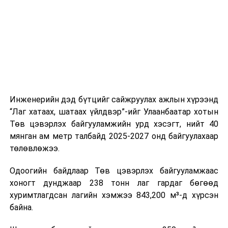
мэдээллээ.
Замын-Үүд боомтоор 2000 тонн дизель түлш орж
ирсэн бөгөөд шилжүүлэн ачих ажиллагаа хийгдэж
байна" гэлээ
гэж Аж үйлдвэр, эрдэс баялгийн яамнаас
мэдээллээ.
Инженерийн дэд бүтцийг сайжруулах ажлын хүрээнд
“Лаг хатаах, шатаах үйлдвэр”-ийг Улаанбаатар хотын
Төв цэвэрлэх байгууламжийн урд хэсэгт, нийт 40
мянган ам метр талбайд 2025-2027 онд байгуулахаар
төлөвлөжээ.
Одоогийн байдлаар Төв цэвэрлэх байгууламжаас
хоногт дунджаар 238 тонн лаг гардаг бөгөөд
хуримтлагдсан лагийн хэмжээ 843,200 м³-д хүрсэн
байна.