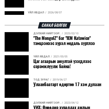
Ийнхүү лаг хатаах, шатаах технологийг лагийн
ҮЙЛ ЯВДАЛ
2026/08/07
эзлэхүүнийг бууруулахын зэрэгцээ эрчим хүч
Улаанбаатарт өдөртөө 30 хэм дулаан
үйлдвэрлэх, нөөцийг дахин ашиглах чиглэлээр олон
САНАЛ БОЛГОХ
улсад өргөн ашиглаж байна.
ДЭЛХИЙ НИЙТЭЭР..
2025/02/10
ДЭЛХИЙ НИЙТЭЭР..
2026/08/06
"The MongolZ" баг "IEM Katowice"
“Уралдронзавод” компанийн ерөнхий
тэмцээнээс хүрэл медаль хүртлээ
захирлын автомашиныг дэлбэлжээ...
ҮЙЛ ЯВДАЛ
2021/05/05
ҮЙЛ ЯВДАЛ
2026/08/06
Цаг агаарын аюултай үзэгдлээс
Сүхбаатар боомтоор тав хоногт 10 мянга гаруй
сэрэмжлүүлж байна!
тонн АИ-92 автобензин и...
ТОД ЗУРАГ
2019/06/27
ДЭЛХИЙ НИЙТЭЭР..
2026/08/06
Улаанбаатарт өдөртөө 17 хэм дулаан
Вашингтон мужийн ой хээрийн түймрийг
хяналтад авах ажил ахицтай байн...
ДЭЛХИЙ НИЙТЭЭР..
2023/04/12
ДЭЛХИЙ НИЙТЭЭР..
2026/08/06
УИХ: Өнөөдөр хуралдах ажлын