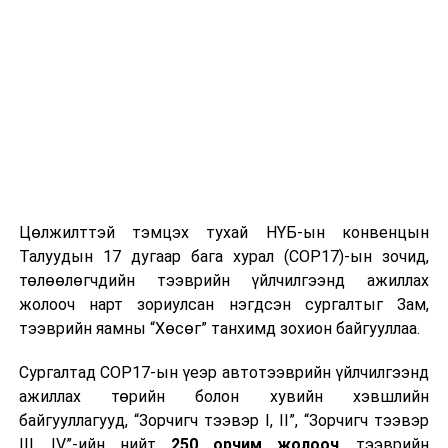
хөндийгөөр шөнөдөө 3-8 хэм, өдөртөө 19-24 хэм,
говийн бүс нутгийн өмнөд хэсгээр шөнөдөө 16-21
хэм, өдөртөө 31-36 хэм, бусад нутгаар шөнөдөө 11-
16 хэм, өдөртөө 26-31 хэм дулаан байна.
ЭХ СУРВАЛЖ:
ЦАГ УУР, ОРЧНЫ ШИНЖИЛГЭЭНИЙ ГАЗАР
ДАРААХ МЭДЭЭ
Цагааннуур боомтод ариутгалын пункт ашиглалтад
орлоо
Цөлжилттэй тэмцэх тухай НҮБ-ын конвенцын
Талуудын 17 дугаар бага хурал (COP17)-ын зочид,
ӨМНӨХ МЭДЭЭ
Үс шинээр үргээлгэх буюу засуулахад тохиромжгүй
төлөөлөгчдийн тээврийн үйлчилгээнд ажиллах
жолооч нарт зориулсан нэгдсэн сургалтыг Зам,
тээврийн яамны “Хөсөг” танхимд зохион байгууллаа.
Сургалтад COP17-ын үеэр автотээврийн үйлчилгээнд
ажиллах төрийн болон хувийн хэвшлийн
байгууллагууд, “Зорчигч тээвэр I, II”, “Зорчигч тээвэр
III, IV”-ийн нийт
250 орчим жолооч
, тээврийн