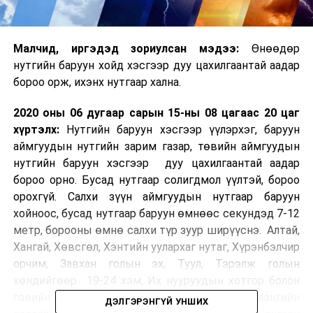
Малчид, иргэдэд зориулсан мэдээ:
Өнөөдөр
нутгийн баруун хойд хэсгээр дуу цахилгаантай аадар
бороо орж, ихэнх нутгаар хална.
2020 оны 06 дугаар сарын 15-ны 08 цагаас 20 цаг
хүртэлх:
Нутгийн баруун хэсгээр үүлэрхэг, баруун
аймгуудын нутгийн зарим газар, төвийн аймгуудын
нутгийн баруун хэсгээр дуу цахилгаантай аадар
бороо орно. Бусад нутгаар солигдмол үүлтэй, бороо
орохгүй. Салхи зүүн аймгуудын нутгаар баруун
хойноос, бусад нутгаар баруун өмнөөс секундэд 7-12
метр, борооны өмнө салхи түр зуур ширүүснэ. Алтай,
Хангай, Хөвсгөл, Хэнтийн уулархаг нутаг, Хүрэнбэлчир
орчим, Завхан голын эх, Туул, Тэрэлж голын
хөндийгөөр 19-24 хэм, Их нууруудын хотгор болон
говийн бүс нутгийн өмнөд хэсэг, Орхон-Сэлэнгийн
ДЭЛГЭРЭНГҮЙ УНШИХ