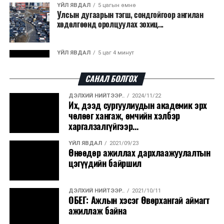
ҮЙЛ ЯВДАЛ
5 цагын өмнө
Улсын дугаарын тэгш, сондгойгоор ангилан
хөдөлгөөнд оролцуулах зохиц...
ҮЙЛ ЯВДАЛ
5 цаг 4 минут
Нарантуул, Дүнжингарав, Шинэ 100 айл
худалдааны төвүүдийн авто зогсо...
САНАЛ БОЛГОХ
ДЭЛХИЙ НИЙТЭЭР..
2024/11/22
ҮЙЛ ЯВДАЛ
5 цаг 8 минут
Их, дээд сургуулиудын академик эрх
КОП17-д ажиллах онцгой байдлын
чөлөөг хангаж, өмчийн хэлбэр
бүрэлдэхүүн хамтарсан дадлага сургуул...
харгалзалгүйгээр...
ҮЙЛ ЯВДАЛ
2021/09/23
ҮЙЛ ЯВДАЛ
5 цаг 15 минут
Өнөөдөр ажиллах дархлаажуулалтын
Улаанбаатарт өдөртөө 20 хэм дулаан
цэгүүдийн байршил
ДЭЛХИЙ НИЙТЭЭР..
2021/10/11
ҮЙЛ ЯВДАЛ
2026/08/07
ОБЕГ: Ажлын хэсэг Өвөрхангай аймагт
COP17-ын зочид, төлөөлөгчдөд үйлчлэх 250
ажиллаж байна
орчим жолоочийг сургалтад х...