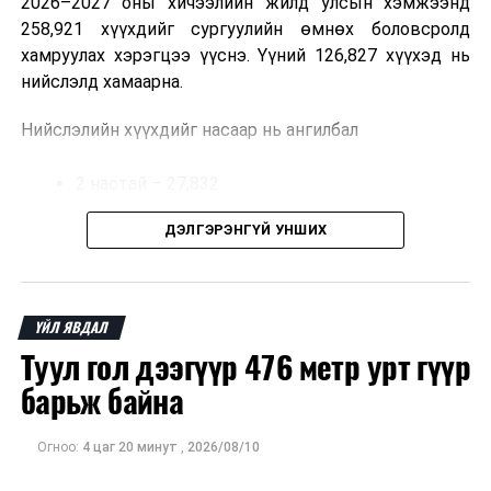
2026–2027 оны хичээлийн жилд улсын хэмжээнд
258,921 хүүхдийг сургуулийн өмнөх боловсролд
хамруулах хэрэгцээ үүснэ. Үүний 126,827 хүүхэд нь
нийслэлд хамаарна.
Нийслэлийн хүүхдийг насаар нь ангилбал
2 настай – 27,832
3 настай – 31,303
ДЭЛГЭРЭНГҮЙ УНШИХ
4 настай – 32,002
5 настай – 35,690 хүүхэд байна.
ҮЙЛ ЯВДАЛ
Туул гол дээгүүр 476 метр урт гүүр
Иргэд хүүхдээ цэцэрлэгт хамруулах үйлчилгээг
авахдаа дараах зүйлсийг анхаарна уу.
барьж байна
Өөрийн болон хүүхдийнхээ хаягийн бүртгэл,
Огноо:
4 цаг 20 минут
,
2026/08/10
мэдээллийг нягталж, баталгаажуулсан байх