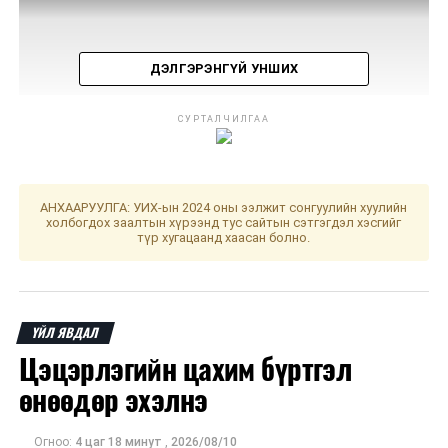
ДЭЛГЭРЭНГҮЙ УНШИХ
СУРТАЛЧИЛГАА
АНХААРУУЛГА: УИХ-ын 2024 оны ээлжит сонгуулийн хуулийн
холбогдох заалтын хүрээнд тус сайтын сэтгэгдэл хэсгийг
ДАРААХ МЭДЭЭ
түр хугацаанд хаасан болно.
Өрх гэрт цэвэрлэгээ, халдваргүйжүүлэлт хэрхэн хийх
вэ?
ӨМНӨХ МЭДЭЭ
Улсын хэмжээнд Гамшгаас хамгаалах бүх нийтийн
ҮЙЛ ЯВДАЛ
бэлэн байдал зарлалаа
Цэцэрлэгийн цахим бүртгэл
өнөөдөр эхэлнэ
Огноо:
4 цаг 18 минут
,
2026/08/10