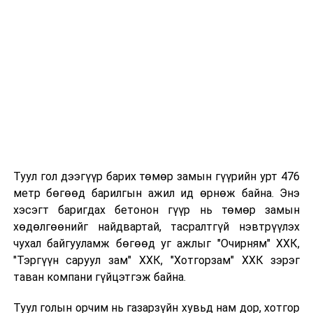
Таны хүүхэд өнгөрсөн жил цэцэрлэгт
хамрагдсан бол тухайн цэцэрлэгтээ
"Үргэлжлүүлж явах" эсэх сонголтыг хийх
Хэрэв шилжилт хөдөлгөөн хийх бол 2026 оны
08 дугаар сарын 07-ны өдрөөс өмнө
баталгаажуулсан байх.
Туул гол дээгүүр барих төмөр замын гүүрийн урт 476
метр бөгөөд барилгын ажил ид өрнөж байна. Энэ
хэсэгт баригдах бетонон гүүр нь төмөр замын
хөдөлгөөнийг найдвартай, тасралтгүй нэвтрүүлэх
чухал байгууламж бөгөөд уг ажлыг "Очирням" ХХК,
"Тэргүүн саруул зам" ХХК, "Хотгорзам" ХХК зэрэг
таван компани гүйцэтгэж байна.
Туул голын орчим нь газарзүйн хувьд нам дор, хотгор