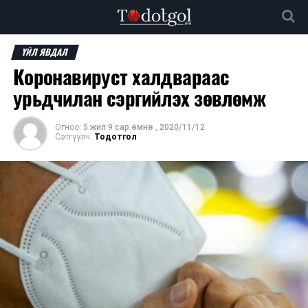
ҮЙЛ ЯВДАЛ
Коронавируст халдвараас
урьдчилан сэргийлэх зөвлөмж
Огноо:
5 жил 9 сар.өмнө
,
2020/11/12
Сэтгүүлч:
Тодотгол