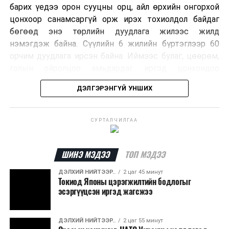
барих үедээ орон сууцны орц, айл өрхийн онгорхой
цонхоор санамсаргүй орж ирэх тохиолдол байдаг
бөгөөд энэ төрлийн дуудлага жилээс жилд
нэмэгдэж байна. Сүүлийн 6 жилийн бүртэглээр 60
орчим дуудлага ирсэн байна. Иймээс булаг, цөөрөм,
голын ойролцоо амьдардаг иргэд цонхондоо
хамгаалалтын тор суурилуулж, урьдчилан
ДЭЛГЭРЭНГҮЙ УНШИХ
сэргийлэхийг зөвлөж байна.
Хэрэв сарьсан багваахайн дуудлага өгөхөөр бол
СУРТАЛЧИЛГАА
ажлын цагаар Нийслэлийн Байгаль орчны газрын
72720303, ажлын бус цагаар нийслэлийн Шуурхай
удирдлага зохицуулалтын төвийн 11-310005
ШИНЭ МЭДЭЭ
ТОП МЭДЭЭ
дугаарын утсаар яаралтай мэдээлэл өгч, дуудлага
ДЭЛХИЙ НИЙТЭЭР..
2 цаг 45 минут
өгөх боломжтойг Нийслэлийн Байгаль Орчны Газраас
Токиод Японы цэрэгжилтийн бодлогыг
зөвлөв.
эсэргүүцсэн иргэд жагсжээ
ДЭЛХИЙ НИЙТЭЭР..
2 цаг 55 минут