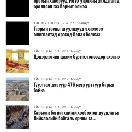
Оросын хакерууд НАТО Украины халдлагад
оролцсон гэх баримт олжээ
ХЭН ЮУ ХЭЛЭВ...
4 цаг 15 минут
Газрын тосны агуулахууд эхнээсээ
ашиглалтад ороход бэлэн болжээ
ҮЙЛ ЯВДАЛ
4 цаг 18 минут
Цэцэрлэгийн цахим бүртгэл өнөөдөр эхэлнэ
ҮЙЛ ЯВДАЛ
4 цаг 20 минут
Туул гол дээгүүр 476 метр урт гүүр барьж
байна
ҮЙЛ ЯВДАЛ
4 цаг 50 минут
Сарьсан багваахайтай холбоотой дуудлагыг
Нийслэлийн байгаль орчны га...