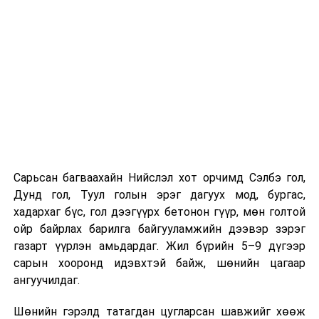
Компанийн удирдлагуудын мэдээлснээр газарзүйн
хүндрэлтэй нөхцөлд ажиллаж байгаа ч шаардлагатай
инженерийн шийдлийг хэрэгжүүлж, дам нуруу
угсралтын ажлыг төлөвлөсөн хугацаанд дуусгахаар
хичээн ажиллаж байна гэв
гэж Зам, тээврийн яамнаас
мэдээллээ.
Сарьсан багваахайн Нийслэл хот орчимд Сэлбэ гол,
Дунд гол, Туул голын эрэг дагуух мод, бургас,
хадархаг бүс, гол дээгүүрх бетонон гүүр, мөн голтой
ойр байрлах барилга байгууламжийн дээвэр зэрэг
газарт үүрлэн амьдардаг. Жил бүрийн 5–9 дүгээр
сарын хооронд идэвхтэй байж, шөнийн цагаар
ангуучилдаг.
Шөнийн гэрэлд татагдан цугларсан шавжийг хөөж