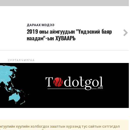
ДАРААХ МЭДЭЭ
2019 оны аймгуудын "Үндэсний баяр
наадам"-ын ХУВААРЬ
СУРТАЛЧИЛГАА
гуулийн хуулийн холбогдох заалтын хүрээнд тус сайтын сэтгэгдэл