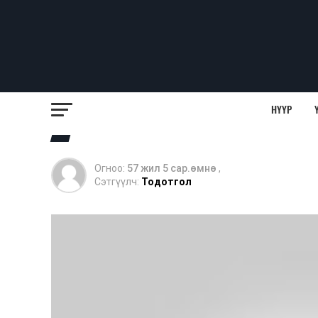
НҮҮР
Огноо:
57 жил 5 сар.өмнө
,
Сэтгүүлч:
Тодотгол