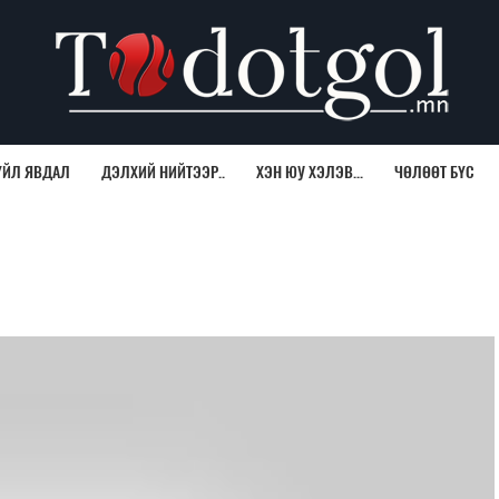
ҮЙЛ ЯВДАЛ
ДЭЛХИЙ НИЙТЭЭР..
ХЭН ЮУ ХЭЛЭВ...
ЧӨЛӨӨТ БҮС