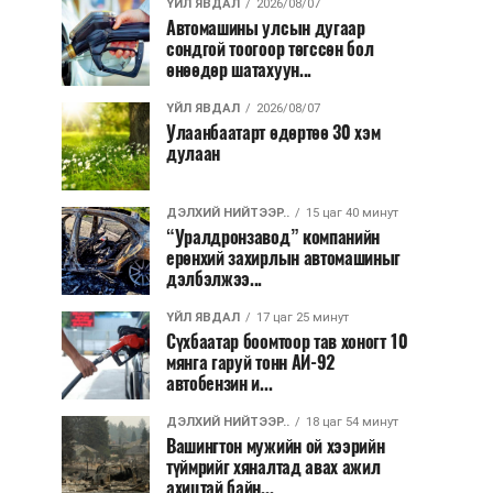
ҮЙЛ ЯВДАЛ
2026/08/07
Автомашины улсын дугаар
сондгой тоогоор төгссөн бол
өнөөдөр шатахуун...
ҮЙЛ ЯВДАЛ
2026/08/07
Улаанбаатарт өдөртөө 30 хэм
дулаан
ДЭЛХИЙ НИЙТЭЭР..
15 цаг 40 минут
“Уралдронзавод” компанийн
ерөнхий захирлын автомашиныг
дэлбэлжээ...
ҮЙЛ ЯВДАЛ
17 цаг 25 минут
Сүхбаатар боомтоор тав хоногт 10
мянга гаруй тонн АИ-92
автобензин и...
ДЭЛХИЙ НИЙТЭЭР..
18 цаг 54 минут
Вашингтон мужийн ой хээрийн
түймрийг хяналтад авах ажил
ахицтай байн...