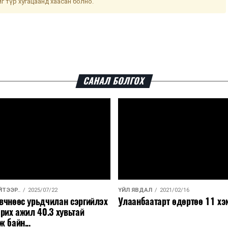
йг түр хугацаанд хаасан болно.
САНАЛ БОЛГОХ
ТЭЭР..
2025/07/22
ҮЙЛ ЯВДАЛ
2021/02/16
вчнөөс урьдчилан сэргийлэх
Улаанбаатарт өдөртөө 11 хэ
рих ажил 40.3 хувьтай
 байн...