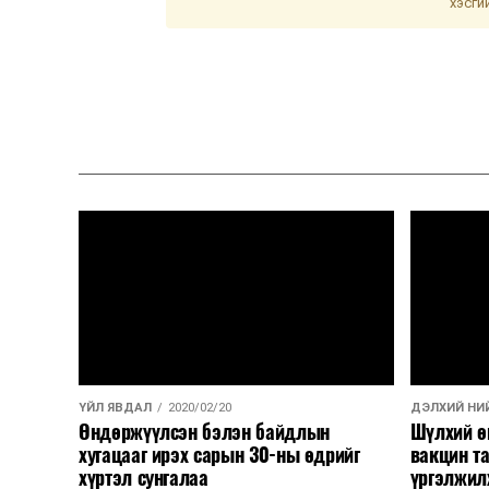
хэсги
ҮЙЛ ЯВДАЛ
2020/02/20
ДЭЛХИЙ НИЙ
Өндөржүүлсэн бэлэн байдлын
Шүлхий ө
хугацааг ирэх сарын 30-ны өдрийг
вакцин та
хүртэл сунгалаа
үргэлжилж