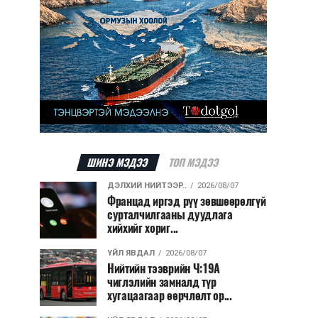
ШИНЭ МЭДЭЭ
ТОП МЭДЭЭ
ДЭЛХИЙ НИЙТЭЭР..
2026/08/07
Францад иргэд рүү зөвшөөрөлгүй
сурталчилгааны дуудлага
хийхийг хориг...
ҮЙЛ ЯВДАЛ
2026/08/07
Нийтийн тээврийн Ч:19А
чиглэлийн замналд түр
хугацаагаар өөрчлөлт ор...