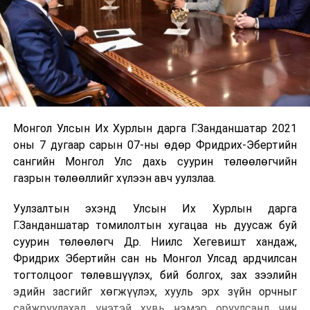
Монгол Улсын Их Хурлын дарга Г.Занданшатар 2021
оны 7 дугаар сарын 07-ны өдөр Фридрих-Эбертийн
сангийн Монгол Улс дахь суурин төлөөлөгчийн
газрын төлөөллийг хүлээн авч уулзлаа.
Уулзалтын эхэнд Улсын Их Хурлын дарга
Г.Занданшатар томилолтын хугацаа нь дуусаж буй
суурин төлөөлөгч Др. Ниилс Хегевишт хандаж,
Фридрих Эбертийн сан нь Монгол Улсад ардчилсан
тогтолцоог төлөвшүүлэх, бий болгох, зах зээлийн
эдийн засгийг хөгжүүлэх, хууль эрх зүйн орчныг
сайжруулахад үнэтэй хувь нэмэр оруулсанд чин