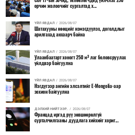
COP17-ын зочид, төлөөлөгчдөд үйлчлэх 250
Одоогоор АНУ даяар 13 мужид 90 гаруй томоохон ой,
орчим жолоочийг сургалтад х...
хээрийн түймэр идэвхтэй үргэлжилж байгаагийн
талаас илүү нь Орегон болон Вашингтон мужид
ҮЙЛ ЯВДАЛ
2026/08/07
бүртгэгдсэн байна. Цаг уурын байгууллагууд ойрын
Шатахууны нөөцийг нэмэгдүүлэх, доголдлыг
өдрүүдэд агаарын температур дахин огцом
арилгахад анхаарч байна
нэмэгдэж, хуурайшилт эрчимжих төлөвтэй байгааг
анхааруулсан бөгөөд энэ нь гал унтраах ажиллагаанд
ҮЙЛ ЯВДАЛ
2026/08/07
шинэ сорилт учруулж болзошгүйг онцолжээ.
Улаанбаатарт хоногт 250 м³ лаг боловсруулах
үйлдвэр байгуулна
ҮЙЛ ЯВДАЛ
2026/08/07
Нэгдүгээр ангийн элсэлтийг E-Mongolia-аар
зохион байгуулна
ДЭЛХИЙ НИЙТЭЭР..
2026/08/07
Францад иргэд рүү зөвшөөрөлгүй
сурталчилгааны дуудлага хийхийг хориг...