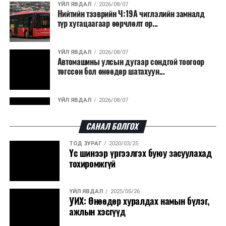
ҮЙЛ ЯВДАЛ
2026/08/07
Нийтийн тээврийн Ч:19А чиглэлийн замналд
түр хугацаагаар өөрчлөлт ор...
ҮЙЛ ЯВДАЛ
2026/08/07
Автомашины улсын дугаар сондгой тоогоор
төгссөн бол өнөөдөр шатахуун...
ҮЙЛ ЯВДАЛ
2026/08/07
Улаанбаатарт өдөртөө 30 хэм дулаан
САНАЛ БОЛГОХ
ТОД ЗУРАГ
2020/03/25
ДЭЛХИЙ НИЙТЭЭР..
2026/08/06
Үс шинээр үргээлгэх буюу засуулахад
“Уралдронзавод” компанийн ерөнхий
тохиромжгүй
захирлын автомашиныг дэлбэлжээ...
ҮЙЛ ЯВДАЛ
2025/05/26
ҮЙЛ ЯВДАЛ
2026/08/06
УИХ: Өнөөдөр хуралдах намын бүлэг,
Сүхбаатар боомтоор тав хоногт 10 мянга гаруй
ажлын хэсгүүд
тонн АИ-92 автобензин и...