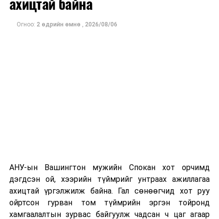
ахицтай байна
тэрбум рубльд хүрсэн гэж РБК мэдээлсэн байна.
Огноо:
2 өдрийн өмнө
,
2026/08/06
Одоогоор дэлбэрэлтийн шалтгаан, хэрэгт холбоотой
этгээдүүдийн талаар дэлгэрэнгүй мэдээлэл гараагүй
байна.
АНУ-ын Вашингтон мужийн Спокан хот орчимд
дэгдсэн ой, хээрийн түймрийг унтраах ажиллагаа
ахицтай үргэлжилж байна. Гал сөнөөгчид хот руу
ойртсон гурван том түймрийн эргэн тойронд
хамгаалалтын зурвас байгуулж чадсан ч цаг агаар