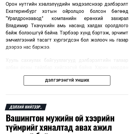
Орон нутгийн хэвлэлүүдийн мэдээлснээр дэлбэрэлт
Мароккогийн хөдөлмөр эрхлэлтийн сайд мэдэгджээ.
Екатеринбург хотын ойролцоо болсон бөгөөд
“Уралдронзавод” компанийн ерөнхий захирал
Владимир Ткачукийн амь насанд халдах оролдлого
байж болзошгүй байна. Тэрбээр хүнд бэртэж, эрчимт
эмчилгээний тасагт хүргэгдсэн бол жолооч нь газар
дээрээ нас баржээ.
Хууль сахиулах байгууллагууд дэлбэрэлтийн талаар
албан ёсны тайлбар хийгээгүй байна. Харин мөрдөн
шалгах байгууллага олон нийтэд аюултай аргаар
ДЭЛГЭРЭНГҮЙ УНШИХ
хүний амь насанд халдахыг завдсан гэх үндэслэлээр
эрүүгийн хэрэг үүсгэсэн талаар эх сурвалж
мэдээлжээ.
ДЭЛХИЙ НИЙТЭЭР..
“Уралдронзавод” компани 2023 онд Екатеринбург
Вашингтон мужийн ой хээрийн
хотод байгуулагдсан бөгөөд нисгэгчгүй нисэх
төхөөрөмж үйлдвэрлэдэг аж. Тус компанийн 2025
түймрийг хяналтад авах ажил
оны орлого 6.2 тэрбум рубль, цэвэр ашиг нь 1.9