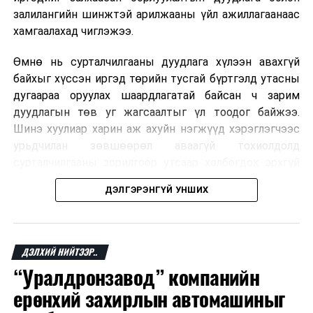
залилангийн шинжтэй арилжааны үйл ажиллагаанаас
ДАРААХ МЭДЭЭ
хамгаалахад чиглэжээ.
Гэр хорооллын дахин төлөвлөлтөөр 120 айлын орон
сууц ашиглалтад орлоо
Өмнө нь сурталчилгааны дуудлага хүлээн авахгүй
ӨМНӨХ МЭДЭЭ
байхыг хүссэн иргэд төрийн тусгай бүртгэлд утасны
Махны нөөц бүрдүүлэх арга хэмжээнд махны
дугаараа оруулах шаардлагатай байсан ч зарим
үйлдвэрүүдийг оролцохыг уриалж байна
дуудлагын төв уг жагсаалтыг үл тоодог байжээ.
Шинэ хуулиар харин аж ахуйн нэгжүүд хэрэглэгчээс
урьдчилан зөвшөөрөл аваагүй тохиолдолд
сурталчилгааны зорилгоор утсаар холбогдох эрхгүй
болно. Иргэн өгсөн зөвшөөрлөө хүссэн үедээ цуцлах
ДЭЛГЭРЭНГҮЙ УНШИХ
боломжтой.
Францын эрх баригчдын тооцоолсноор тус улсын
иргэдийн дөрөвний гурав орчим нь долоо хоног бүр
ДЭЛХИЙ НИЙТЭЭР..
дор хаяж нэг удаа хүсээгүй сурталчилгааны дуудлага
“Уралдронзавод” компанийн
хүлээн авдаг бөгөөд олон хүн үүнээс ч олон
ерөнхий захирлын автомашиныг
дуудлагад өртдөг байна. Хэрэглэгчийн эрхийг
хамгаалах 11 байгууллага 2024 онд хамтран