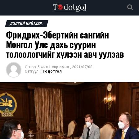
ДЭЛХИЙ НИЙТЭЭР..
Фридрих-Эбертийн сангийн
Монгол Улс дахь суурин
төлөөлөгчийг хүлээн авч уулзав
Огноо:
5 жил 1 сар.өмнө
,
2021/07/08
Сэтгүүлч:
Тодотгол