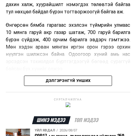
дахин халж, хуурайшилт нэмэгдэх төлөвтэй байгаа
тул нөхцөл байдал бүрэн тогтворжоогүй байгаа аж.
Өнгөрсөн бямба гарагаас эхэлсэн түймрийн улмаас
10 мянга гаруй акр газар шатаж, 700 гаруй барилга
бүрэн сүйдэж, 400 орчим барилга эвдэрч гэмтжээ.
Мөн хэдэн арван мянган иргэн орон гэрээ орхин
нүүлгэн шилжсэн байна. Одоогоор хүний амь нас
эрсэдсэн тохиолдол бүртгэгдээгүй бөгөөд сураггүй
байсан бүх хүнийг олжээ.
ДЭЛГЭРЭНГҮЙ УНШИХ
Албаныхны мэдээлснээр түймрийн нэг голомтыг
санаатайгаар тавьсан байж болзошгүй хэрэгт 37
настай Аарон Фариначчиг баривчилж, галдан
СУРТАЛЧИЛГАА
шатаасан гэх үндэслэлээр эрүүгийн хэрэг үүсгэн
шалгаж байна. Харин бусад хоёр түймрийн
шалтгааныг үргэлжлүүлэн тогтоож байгаа бөгөөд
ШИНЭ МЭДЭЭ
ТОП МЭДЭЭ
аянгын улмаас үүсээгүй гэж үзэж байгаа аж.
ҮЙЛ ЯВДАЛ
2026/08/07