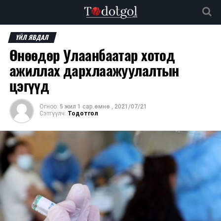
ҮЙЛ ЯВДАЛ
Өнөөдөр Улаанбаатар хотод
ажиллах дархлаажуулалтын
цэгүүд
Огноо:
5 жил 1 сар.өмнө
,
2021/07/21
Сэтгүүлч:
Тодотгол