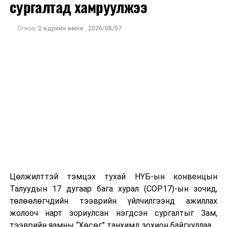
сургалтад хамруулжээ
Огноо:
2 өдрийн өмнө
,
2026/08/07
Цөлжилттэй тэмцэх тухай НҮБ-ын конвенцын
Талуудын 17 дугаар бага хурал (COP17)-ын зочид,
төлөөлөгчдийн тээврийн үйлчилгээнд ажиллах
жолооч нарт зориулсан нэгдсэн сургалтыг Зам,
тээврийн яамны “Хөсөг” танхимд зохион байгууллаа.