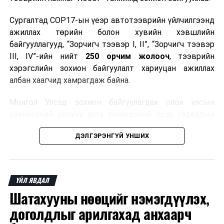
Сургалтад COP17-ын үеэр автотээврийн үйлчилгээнд
ажиллах төрийн болон хувийн хэвшлийн
байгууллагууд, “Зорчигч тээвэр I, II”, “Зорчигч тээвэр
III, IV”-ийн нийт
250 орчим жолооч
, тээврийн
хэрэгслийн зохион байгуулалт хариуцан ажиллах
албан хаагчид хамрагдаж байна.
Монгол Улсад зохион байгуулагдах олон улсын
хэмжээний энэхүү арга хэмжээний үеэр гадаадын
зочид, төлөөлөгчдөд аюулгүй, шуурхай, соёлтой,
ДЭЛГЭРЭНГҮЙ УНШИХ
мэргэжлийн түвшинд тээврийн үйлчилгээ үзүүлэх
бэлтгэлийг хангах нь сургалтын гол зорилго юм.
Сургалтаар COP17-ын ерөнхий ойлголт, ач холбогдол,
ҮЙЛ ЯВДАЛ
зохион байгуулалтын онцлог, зочид, төлөөлөгчдийн
Шатахууны нөөцийг нэмэгдүүлэх,
ангилал, үйлчилгээний стандарт, жолооч нарын үүрэг
хариуцлага, сахилга бат, үйлчилгээний соёл, ёс зүй,
доголдлыг арилгахад анхаарч
мэргэжлийн харилцааны талаар нэгдсэн мэдээлэл