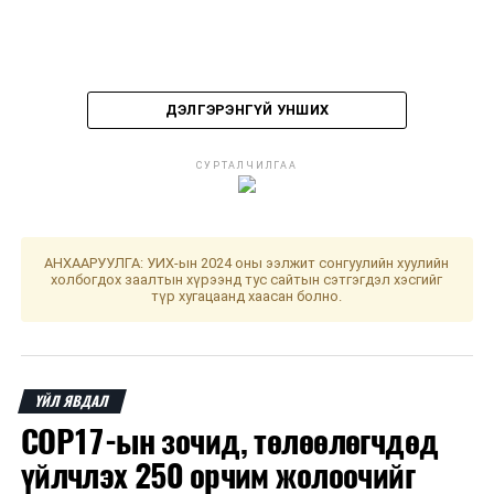
ДЭЛГЭРЭНГҮЙ УНШИХ
СУРТАЛЧИЛГАА
ДАРААХ МЭДЭЭ
Хот хоорондын нийтийн тээврийн үнэ нэмэгдлээ
ӨМНӨХ МЭДЭЭ
Улаанбаатарт өдөртөө 24 хэм дулаан
АНХААРУУЛГА: УИХ-ын 2024 оны ээлжит сонгуулийн хуулийн
холбогдох заалтын хүрээнд тус сайтын сэтгэгдэл хэсгийг
түр хугацаанд хаасан болно.
ҮЙЛ ЯВДАЛ
COP17-ын зочид, төлөөлөгчдөд
үйлчлэх 250 орчим жолоочийг