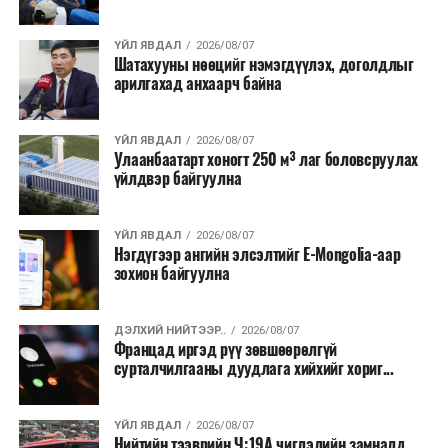
барих төслийг төр, хувийн хэвшлийн түншлэлийн
хэлбэрээр хэрэгжүүлэхээр тусгажээ.
ҮЙЛ ЯВДАЛ
2026/08/07
Шатахууны нөөцийг нэмэгдүүлэх, доголдлыг
арилгахад анхаарч байна
Лаг хатаах, шатаах технологи нь бохир ус цэвэрлэх
байгууламжаас гардаг лагийг байгаль орчинд аюулгүй
аргаар боловсруулж, эзлэхүүнийг эрс бууруулах
ҮЙЛ ЯВДАЛ
2026/08/07
Улаанбаатарт хоногт 250 м³ лаг боловсруулах
зориулалттай. Лагийг өндөр температурт шатааснаар
үйлдвэр байгуулна
эзлэхүүн нь 90 хүртэл хувиар буурч, бактери, вирус
болон бусад өвчин үүсгэгч бичил биетнийг устгах
боломжтой.
ҮЙЛ ЯВДАЛ
2026/08/07
Нэгдүгээр ангийн элсэлтийг E-Mongolia-аар
зохион байгуулна
Түүнчлэн шаталтын явцад үүсэх дулааныг цахилгаан
болон дулааны эрчим хүч үйлдвэрлэхэд ашиглаж
болдог. Зарим технологийн хувьд шаталтын дараа
ДЭЛХИЙ НИЙТЭЭР..
2026/08/07
Францад иргэд рүү зөвшөөрөлгүй
үлдэх үнснээс фосфор зэрэг ашигт эрдсийг сэргээн
сурталчилгааны дуудлага хийхийг хориг...
авах боломжтой аж.
Япон, Герман, Швейцар, Нидерланд, Өмнөд Солонгос
ҮЙЛ ЯВДАЛ
2026/08/07
зэрэг улс лаг хатаах, шатаах технологийг ашиглаж
Нийтийн тээврийн Ч:19А чиглэлийн замналд