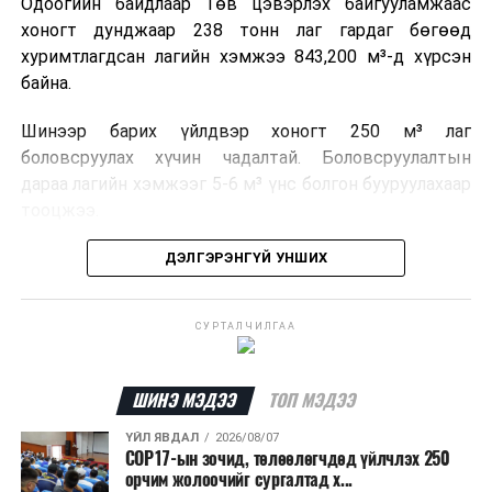
Одоогийн байдлаар Төв цэвэрлэх байгууламжаас
хоногт дунджаар 238 тонн лаг гардаг бөгөөд
хуримтлагдсан лагийн хэмжээ 843,200 м³-д хүрсэн
байна.
Шинээр барих үйлдвэр хоногт 250 м³ лаг
боловсруулах хүчин чадалтай. Боловсруулалтын
дараа лагийн хэмжээг 5-6 м³ үнс болгон бууруулахаар
тооцжээ.
Төслийн техник, эдийн засгийн үндэслэлийг
ДЭЛГЭРЭНГҮЙ УНШИХ
боловсруулж дууссан бөгөөд Барилга хөгжлийн
төвийн 2025 оны долоодугаар сарын 22-ны өдрийн
СУРТАЛЧИЛГАА
магадлалын ерөнхий дүгнэлтээр баталгаажуулсан
байна.
ШИНЭ МЭДЭЭ
ТОП МЭДЭЭ
Мөн Нийслэлийн иргэдийн Төлөөлөгчдийн Хурлын
2025 оны 25/01 дүгээр тогтоолоор баталсан “Төр,
ҮЙЛ ЯВДАЛ
2026/08/07
COP17-ын зочид, төлөөлөгчдөд үйлчлэх 250
хувийн хэвшлийн түншлэлээр нийслэлд хэрэгжүүлэх
орчим жолоочийг сургалтад х...
төслийн жагсаалт”-д лаг хатааж, шатаах үйлдвэр