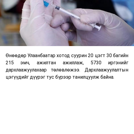
Өнөөдөр Улаанбаатар хотод суурин 20 цэгт 30 багийн
215 эмч, ажилтан ажиллаж, 5730 иргэнийг
дархлаажуулахаар төлөвлөжээ. Дархлаажуулалтын
цэгүүдийг дүүрэг тус бүрээр танилцуулж байна.