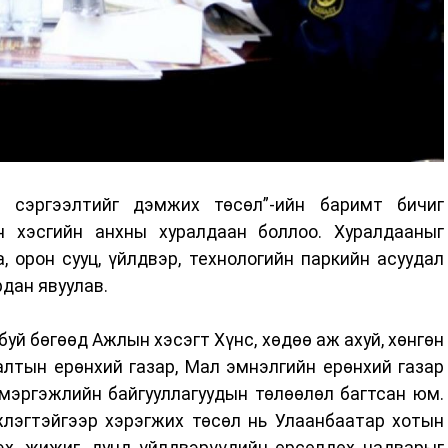
н сэргээлтийг дэмжих төсөл”-ийн баримт бичиг
н хэсгийн анхны хуралдаан боллоо. Хуралдааныг
 орон сууц, үйлдвэр, технологийн паркийн асуудал
рдан явуулав.
уй бөгөөд Ажлын хэсэгт Хүнс, хөдөө аж ахуй, хөнгөн
лтын ерөнхий газар, Мал эмнэлгийн ерөнхий газар
мэргэжлийн байгууллагуудын төлөөлөл багтсан юм.
лэгтэйгээр хэрэгжих төсөл нь Улаанбаатар хотын
эх, жижиг, дунд үйлдвэрүүдийн өрсөлдөх чадварыг