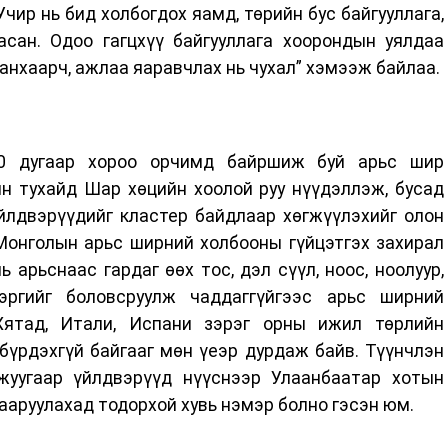
чир нь бид холбогдох яамд, төрийн бус байгууллага,
асан. Одоо гагцхүү байгууллага хоорондын уялдаа
анхаарч, ажлаа яаравчлах нь чухал” хэмээж байлаа.
20 дугаар хороо орчимд байршиж буй арьс шир
н тухайд Шар хөцийн хоолой руу нүүдэллэж, бусад
йлдвэрүүдийг кластер байдлаар хөгжүүлэхийг олон
Монголын арьс ширний холбооны гүйцэтгэх захирал
 арьснаас гардаг өөх тос, дэл сүүл, ноос, ноолуур,
зэргийг боловсруулж чаддаггүйгээс арьс ширний
 Хятад, Итали, Испани зэрэг орны ижил төрлийн
үрдэхгүй байгааг мөн үеэр дурдаж байв. Түүнчлэн
жуугаар үйлдвэрүүд нүүснээр Улаанбаатар хотын
сааруулахад тодорхой хувь нэмэр болно гэсэн юм.