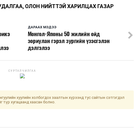
УДАЛГАА, ОЛОН НИЙТТЭЙ ХАРИЛЦАХ ГАЗАР
ДАРААХ МЭДЭЭ
оикэ
Монгол-Японы 50 жилийн ойд
зориулан гэрэл зургийн үзэсгэлэн
ллээ
дэлгэлээ
СУРТАЛЧИЛГАА
гуулийн хуулийн холбогдох заалтын хүрээнд тус сайтын сэтгэгдэл
йг түр хугацаанд хаасан болно.