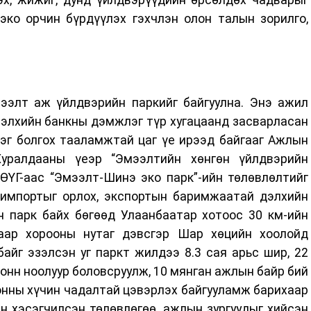
 эко орчин бүрдүүлэх гэхчлэн олон талын зорилго,
ээлт аж үйлдвэрийн паркийг байгуулна. Энэ ажил
элхийн банкны дэмжлэг түр хугацаанд засварласан
рэг болгох тааламжтай цаг үе ирээд байгааг Ажлын
Хуралдааны үеэр “Эмээлтийн хөнгөн үйлдвэрийн
ӨҮГ-аас “Эмээлт-Шинэ эко парк”-ийн төлөвлөлтийг
ь импортыг орлох, экспортын баримжаатай дэлхийн
н парк байх бөгөөд Улаанбаатар хотоос 30 км-ийн
гаар хорооны нутаг дэвсгэр Шар хөцийн хоолойд
айг эзэлсэн уг паркт жилдээ 8.3 сая арьс шир, 22
тонн ноолуур боловсруулж, 10 мянган ажлын байр бий
онны хүчин чадалтай цэвэрлэх байгууламж барихаар
н хэсэгчилсэн төлөвлөгөө, ажлын зургуудыг хийсэн