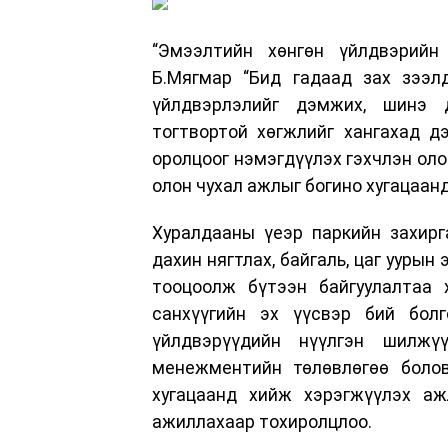
“Эмээлтийн хөнгөн үйлдвэрийн
Б.Мягмар “Бид гадаад зах зээл
үйлдвэрлэлийг дэмжих, шинэ д
тогтвортой хөгжлийг хангахад д
оролцоог нэмэгдүүлэх гэхчлэн оло
олон чухал ажлыг богино хугацаан
Хуралдааны үеэр паркийн захирг
дахин нягтлах, байгаль, цаг уурын
тооцоолж бүтээн байгуулалтаа 
санхүүгийн эх үүсвэр бий болг
үйлдвэрүүдийн нүүлгэн шилжү
менежментийн төлөвлөгөө болов
хугацаанд хийж хэрэгжүүлэх а
ажиллахаар тохиролцлоо.