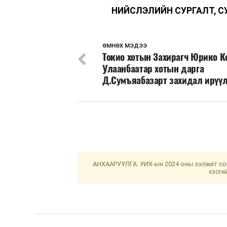
НИЙСЛЭЛИЙН СУРГАЛТ, С
ӨМНӨХ МЭДЭЭ
Токио хотын Захирагч Юрико К
Улаанбаатар хотын дарга
Д.Сумъяабазарт захидал ирүү
АНХААРУУЛГА: УИХ-ын 2024 оны ээлжит сон
хэсги