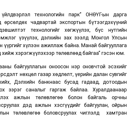
 үйлдвэрлэл технологийн парк” ОНӨҮГ-ын дарга
д өрсөлдөх чадвартай экспортын бүтээгдэхүүний
эвшилтэт технологийг хөгжүүлэх, бүс нутгийн
эмжлэг үзүүлэх, дэлхийн зах зээлд Монгол Улсын
н үүргийг хүлээн ажиллаж байна. Манай байгууллага
д хийж хэрэгжүүлэхээр төлөвлөөд байгаа” гэсэн юм.
ааны байгууллагын оноосон нэр оновчтой эсэхийг
 эрсдэлт нөхцөл газар хөдлөлт, үерийн далан сувгийг
хийх, Дэлхийн банкнаас бусад гадаад, дотоодын
ох зэрэг саналыг гаргаж байлаа. Хуралдаанаар
үлэх ажлын төлөвлөгөө болон байгаль орчны
сруулах дэд ажлын хэсгүүдийг байгуулан, ойрын
жлын төлөвлөгөө боловсруулах чиглэлд хамтран