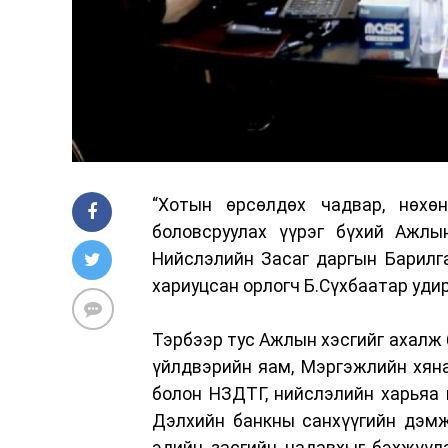
“Хотын өрсөлдөх чадвар, нөхө
боловсруулах үүрэг бүхий Ажлы
Нийслэлийн Засаг даргын Барилга,
хариуцсан орлогч Б.Сүхбаатар уди
Тэрбээр тус Ажлын хэсгийг ахалж б
үйлдвэрийн яам, Мэргэжлийн хяна
болон НЗДТГ, нийслэлийн харьяа 
Дэлхийн банкны санхүүгийн дэмж
эдийн засгийн чадавхыг бэхжүүл