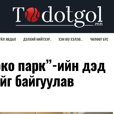
ҮЙЛ ЯВДАЛ
ДЭЛХИЙ НИЙТЭЭР..
ХЭН ЮУ ХЭЛЭВ...
ЧӨЛӨӨТ БҮС
ко парк”-ийн дэд
йг байгуулав