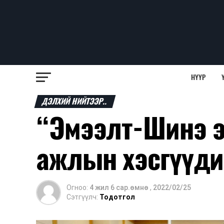
НҮҮР
ДЭЛХИЙ НИЙТЭЭР..
“Эмээлт-Шинэ э
ажлын хэсгүүди
Огноо:
4 жил 6 сар.өмнө
,
2022/02/25
Сэтгүүлч:
Тодотгол