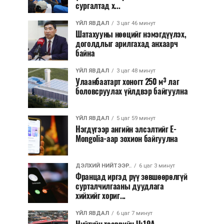
сургалтад х...
ҮЙЛ ЯВДАЛ
3 цаг 46 минут
Шатахууны нөөцийг нэмэгдүүлэх,
доголдлыг арилгахад анхаарч
байна
ҮЙЛ ЯВДАЛ
3 цаг 48 минут
Улаанбаатарт хоногт 250 м³ лаг
боловсруулах үйлдвэр байгуулна
ҮЙЛ ЯВДАЛ
5 цаг 59 минут
Нэгдүгээр ангийн элсэлтийг E-
Mongolia-аар зохион байгуулна
ДЭЛХИЙ НИЙТЭЭР..
6 цаг 3 минут
Францад иргэд рүү зөвшөөрөлгүй
сурталчилгааны дуудлага
хийхийг хориг...
ҮЙЛ ЯВДАЛ
6 цаг 7 минут