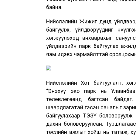
байна.
Нийслэлийн Жижиг дунд үйлдвэр,
байгуулж, үйлдвэрүүдийг нүүлг
хөгжүүлэхэд анхаарахыг сануул
үйлдвэрийн парк байгуулах ажил
яам идэвх чармайлттай оролцохын
Нийслэлийн Хот байгуулалт, хөг
“Энэхүү эко парк нь Улаанбаа
төлөвлөгөөнд багтсан байдаг
шаардлагатай гэсэн саналыг зарим
байгуулахаар ТЭЗҮ боловсруулж 
дахин боловсруулсан. Туршлагаа
төслийн ажлыг хойш нь татаж, ху