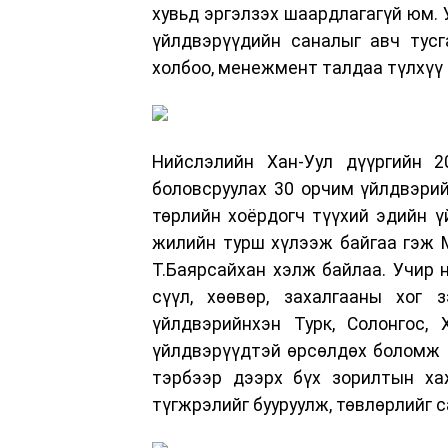
хувьд эргэлзэх шаардлагагүй юм. У
үйлдвэрүүдийн саналыг авч тусг
холбоо, менежмент талдаа түлхүү 
Нийслэлийн Хан-Уул дүүргийн 
боловсруулах 30 орчим үйлдвэрий
төрлийн хоёрдогч түүхий эдийн ү
жилийн турш хүлээж байгаа гэж 
Т.Баярсайхан хэлж байлаа. Учир нь
сүүл, хөөвөр, захалгааны хог 
үйлдвэрийнхэн Турк, Солонгос,
үйлдвэрүүдтэй өрсөлдөх боломж б
тэрбээр дээрх бүх зорилтын ха
түгжрэлийг бууруулж, төвлөрлийг 