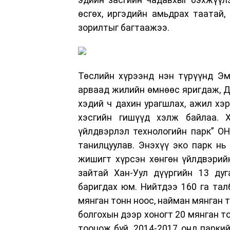
өсгөх, иргэдийн амьдрах таатай,
зорилтыг багтаажээ.
Төслийн хүрээнд нэн түрүүнд Эм
арваад жилийн өмнөөс яригдаж, Д
хэдий ч дахин урагшлах, ажил хэ
хэсгийн гишүүд хэлж байлаа. 
үйлдвэрлэл технологийн парк” ОН
танилцуулав. Энэхүү эко парк н
жишигт хүрсэн хөнгөн үйлдвэрий
зайтай Хан-Уул дүүргийн 13 ду
баригдах юм. Нийтдээ 160 га талб
мянган тонн ноос, найман мянган 
болгохын дээр хоногт 20 мянган т
тооцож буй. 2014-2017 онд паркий