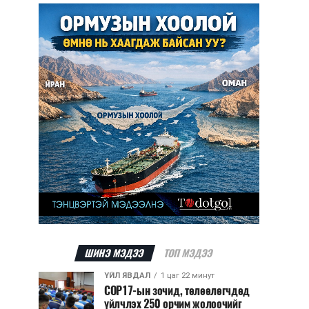
ШИНЭ МЭДЭЭ
ТОП МЭДЭЭ
ҮЙЛ ЯВДАЛ
1 цаг 22 минут
COP17-ын зочид, төлөөлөгчдөд
үйлчлэх 250 орчим жолоочийг