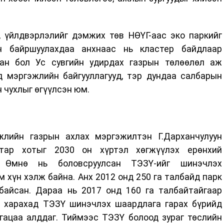
 үйлдвэрлэлийг дэмжих төв НӨҮГ-аас эко паркийг
эн байршуулахдаа анхнаас нь кластер байдлаар
сан бол Ус сувгийн удирдах газрын төлөөлөл аж
д мэргэжлийн байгууллагууд, тэр дундаа салбарын
 чухлыг өгүүлсэн юм.
жлийн газрын ахлах мэргэжилтэн Г.Дарханчулуун
тар хотыг 2030 он хүртэл хөгжүүлэх ерөнхий
. Өмнө нь боловсруулсан ТЭЗҮ-ийг шинэчлэх
 хүн хэлж байна. Анх 2012 онд 250 га талбайд парк
байсан. Дараа нь 2017 онд 160 га талбайтайгаар
с харахад ТЭЗҮ шинэчлэх шаардлага гарах бүрийд
гацаа алддаг. Тиймээс ТЭЗҮ болоод зураг төслийн