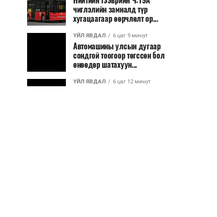
Нийтийн тээврийн Ч:19А
чиглэлийн замналд түр
хугацаагаар өөрчлөлт ор...
ҮЙЛ ЯВДАЛ
6 цаг 9 минут
Автомашины улсын дугаар
сондгой тоогоор төгссөн бол
өнөөдөр шатахуун...
ҮЙЛ ЯВДАЛ
6 цаг 12 минут
Улаанбаатарт өдөртөө 30 хэм
дулаан
ДЭЛХИЙ НИЙТЭЭР..
2026/08/06
“Уралдронзавод” компанийн
ерөнхий захирлын автомашиныг
дэлбэлжээ...
ҮЙЛ ЯВДАЛ
2026/08/06
Сүхбаатар боомтоор тав хоногт 10
мянга гаруй тонн АИ-92
автобензин и...