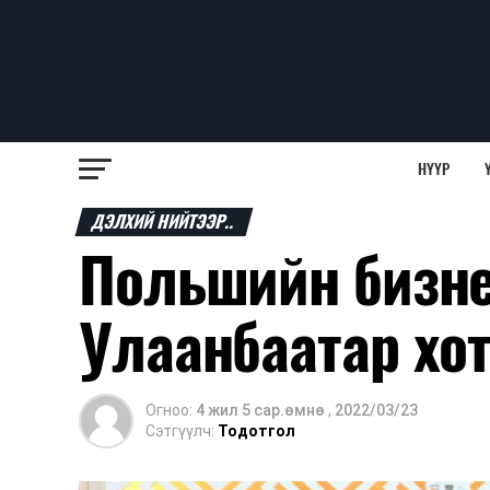
НҮҮР
ДЭЛХИЙ НИЙТЭЭР..
Польшийн бизне
Улаанбаатар хо
Огноо:
4 жил 5 сар.өмнө
,
2022/03/23
Сэтгүүлч:
Тодотгол