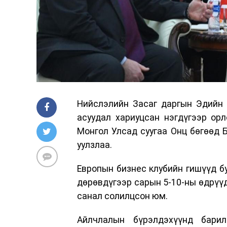
Нийслэлийн Засаг даргын Эдийн 
асуудал хариуцсан нэгдүгээр ор
Монгол Улсад суугаа Онц бөгөөд 
уулзлаа.
Европын бизнес клубийн гишүүд б
дөрөвдүгээр сарын 5-10-ны өдрүү
санал солилцсон юм.
Айлчлалын бүрэлдэхүүнд барил