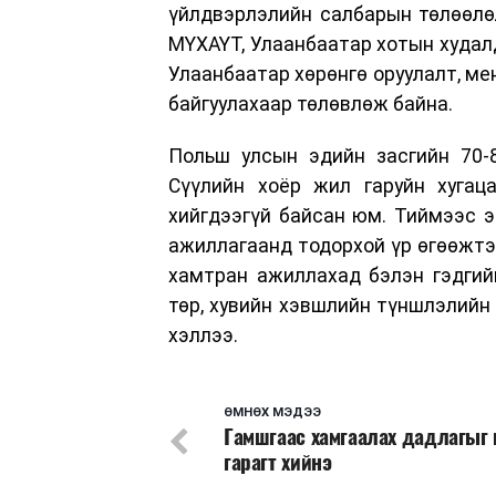
үйлдвэрлэлийн салбарын төлөөлөл
МҮХАҮТ, Улаанбаатар хотын худал
Улаанбаатар хөрөнгө оруулалт, ме
байгуулахаар төлөвлөж байна.
Польш улсын эдийн засгийн 70-8
Сүүлийн хоёр жил гаруйн хугац
хийгдээгүй байсан юм. Тиймээс э
ажиллагаанд тодорхой үр өгөөжтэ
хамтран ажиллахад бэлэн гэдгий
төр, хувийн хэвшлийн түншлэлийн 
хэллээ.
ӨМНӨХ МЭДЭЭ
Гамшгаас хамгаалах дадлагыг 
гарагт хийнэ