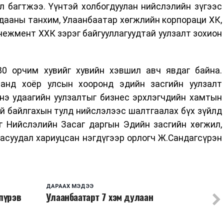
 багтжээ. Үүнтэй холбогдуулан нийслэлийн зүгээс
дааны танхим, Улаанбаатар хөгжлийн корпораци ХК,
нежмент ХХК зэрэг байгууллагуудтай уулзалт зохион
0 орчим хувийг хувийн хэвшил авч явдаг байна.
аанд хоёр улсын хооронд эдийн засгийн уулзалт
нэ удаагийн уулзалтыг бизнес эрхлэгчдийн хамтын
й байлгахын тулд нийслэлээс шалтгаалах бүх зүйлд
г Нийслэлийн Засаг даргын Эдийн засгийн хөгжил,
асуудал хариуцсан нэгдүгээр орлогч Ж.Сандагсүрэн
ДАРААХ МЭДЭЭ
пүрэв
Улаанбаатарт 7 хэм дулаан