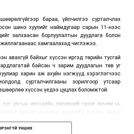
шөөрөлгүйгээр бараа, үйлчилгээ сурталчлах
лосон шинэ хуулийг наймдугаар сарын 11-нээс
эдийг залхаасан борлуулалтын дуудлага болон
жиллагаанаас хамгаалахад чиглэжээ.
эн авахгүй байхыг хүссэн иргэд төрийн тусгай
аардлагатай байсан ч зарим дуудлагын төв уг
хуулиар харин аж ахуйн нэгжүүд хэрэглэгчээс
иолдолд сурталчилгааны зорилгоор утсаар
өвшөөрлөө хүссэн үедээ цуцлах боломжтой.
 тус улсын иргэдийн дөрөвний гурав орчим нь
үсээгүй сурталчилгааны дуудлага хүлээн авдаг
ад өртдөг байна. Хэрэглэгчийн эрхийг хамгаалах
длага гаргаж, суурин болон гар утас руу ирдэг
ЭРЭНГҮЙ УНШИХ