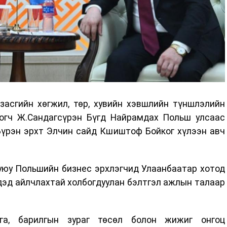
засгийн хөгжил, төр, хувийн хэвшлийн түншлэлийн
логч Ж.Сандагсүрэн Бүгд Найрамдах Польш улсаас
Бүрэн эрхт Элчин сайд Кшиштоф Бойког хүлээн авч
уюу Польшийн бизнес эрхлэгчид Улаанбаатар хотод
дэд айлчлахтай холбогдуулан бэлтгэл ажлын талаар
га, барилгын зураг төсөл болон жижиг онгоц