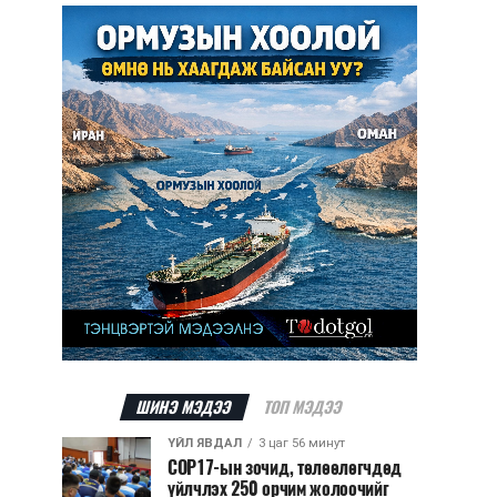
ШИНЭ МЭДЭЭ
ТОП МЭДЭЭ
ҮЙЛ ЯВДАЛ
3 цаг 56 минут
COP17-ын зочид, төлөөлөгчдөд
үйлчлэх 250 орчим жолоочийг