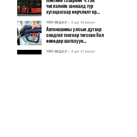
Нийтийн тээврийн Ч:19А
чиглэлийн замналд түр
хугацаагаар өөрчлөлт ор...
ҮЙЛ ЯВДАЛ
8 цаг 43 минут
Автомашины улсын дугаар
сондгой тоогоор төгссөн бол
өнөөдөр шатахуун...
ҮЙЛ ЯВДАЛ
8 цаг 47 минут
Улаанбаатарт өдөртөө 30 хэм
дулаан
ДЭЛХИЙ НИЙТЭЭР..
2026/08/06
“Уралдронзавод” компанийн
ерөнхий захирлын автомашиныг
дэлбэлжээ...
ҮЙЛ ЯВДАЛ
2026/08/06
Сүхбаатар боомтоор тав хоногт 10
мянга гаруй тонн АИ-92
автобензин и...