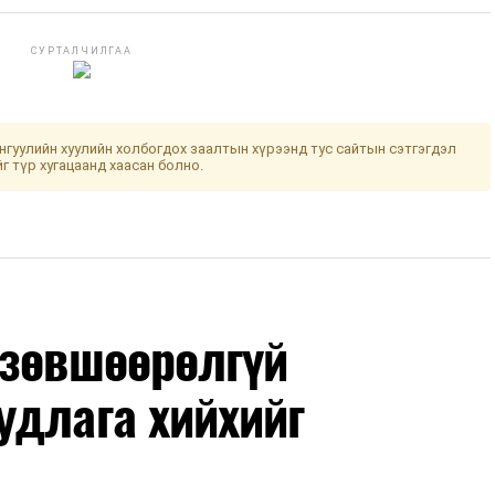
СУРТАЛЧИЛГАА
гуулийн хуулийн холбогдох заалтын хүрээнд тус сайтын сэтгэгдэл
йг түр хугацаанд хаасан болно.
 зөвшөөрөлгүй
удлага хийхийг