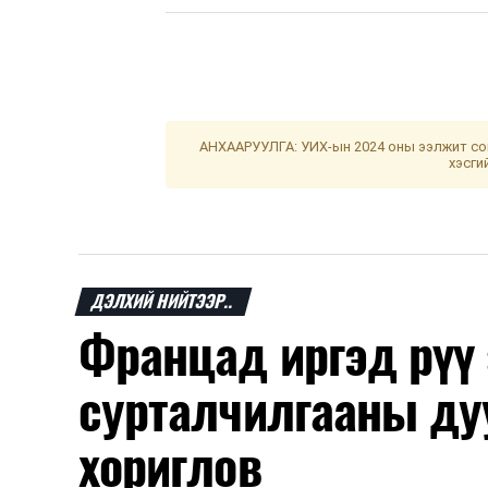
АНХААРУУЛГА: УИХ-ын 2024 оны ээлжит сон
хэсги
ДЭЛХИЙ НИЙТЭЭР..
Францад иргэд рүү
сурталчилгааны ду
хориглов