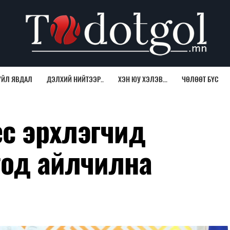
ҮЙЛ ЯВДАЛ
ДЭЛХИЙ НИЙТЭЭР..
ХЭН ЮУ ХЭЛЭВ...
ЧӨЛӨӨТ БҮС
с эрхлэгчид
тод айлчилна