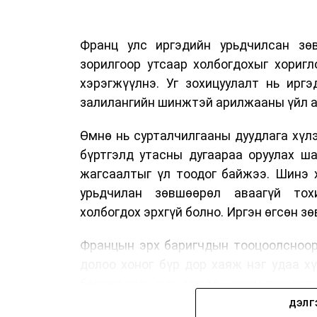
Франц улс иргэдийн урьдчилсан зөв
зорилгоор утсаар холбогдохыг хориг
хэрэгжүүлнэ. Уг зохицуулалт нь ирг
залилангийн шинжтэй арилжааны үйл а
Өмнө нь сурталчилгааны дуудлага хүлэ
бүртгэлд утасны дугаараа оруулах ш
жагсаалтыг үл тоодог байжээ. Шинэ 
урьдчилан зөвшөөрөл аваагүй тох
холбогдох эрхгүй болно. Иргэн өгсөн з
Францын эрх баригчдын тооцоолсноор
долоо хоног бүр дор хаяж нэг удаа х
бөгөөд олон хүн үүнээс ч олон дуудлаг
11 байгууллага 2024 онд хамтран шаар
ДЭЛГ