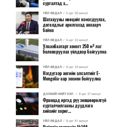
сургалтад х...
ҮЙЛ ЯВДАЛ
6 цаг 20 минут
Шатахууны нөөцийг нэмэгдүүлэх,
доголдлыг арилгахад анхаарч
байна
ҮЙЛ ЯВДАЛ
6 цаг 22 минут
Улаанбаатарт хоногт 250 м³ лаг
боловсруулах үйлдвэр байгуулна
ҮЙЛ ЯВДАЛ
8 цаг 33 минут
Нэгдүгээр ангийн элсэлтийг E-
Mongolia-аар зохион байгуулна
ДЭЛХИЙ НИЙТЭЭР..
8 цаг 37 минут
Францад иргэд рүү зөвшөөрөлгүй
сурталчилгааны дуудлага
хийхийг хориг...
ҮЙЛ ЯВДАЛ
8 цаг 41 минут