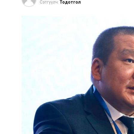
Сэтгүүлч:
Тодотгол