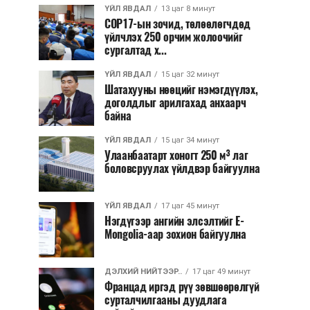
ҮЙЛ ЯВДАЛ
13 цаг 8 минут
COP17-ын зочид, төлөөлөгчдөд
үйлчлэх 250 орчим жолоочийг
сургалтад х...
ҮЙЛ ЯВДАЛ
15 цаг 32 минут
Шатахууны нөөцийг нэмэгдүүлэх,
доголдлыг арилгахад анхаарч
байна
ҮЙЛ ЯВДАЛ
15 цаг 34 минут
Улаанбаатарт хоногт 250 м³ лаг
боловсруулах үйлдвэр байгуулна
ҮЙЛ ЯВДАЛ
17 цаг 45 минут
Нэгдүгээр ангийн элсэлтийг E-
Mongolia-аар зохион байгуулна
ДЭЛХИЙ НИЙТЭЭР..
17 цаг 49 минут
Францад иргэд рүү зөвшөөрөлгүй
сурталчилгааны дуудлага