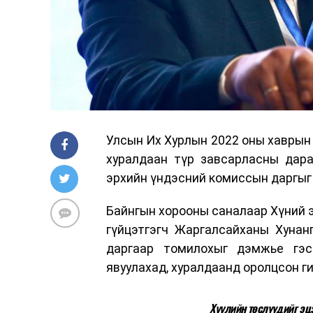
Улсын Их Хурлын 2022 оны хаврын 
хуралдаан түр завсарласны дара
эрхийн үндэсний комиссын даргыг
Байнгын хорооны саналаар Хүний э
гүйцэтгэгч Жаргалсайханы Хунан
даргаар томилохыг дэмжье гэс
явуулахад, хуралдаанд оролцсон г
Хуулийн төслүүдийг эц