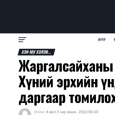
НҮҮР
ХЭН ЮУ ХЭЛЭВ...
Жаргалсайханы 
Хүний эрхийн ү
даргаар томило
Огноо:
4 жил 2 сар.өмнө
,
2022/06/20