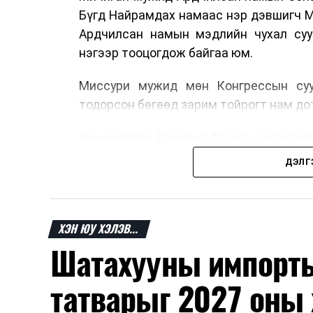
Бүгд Найрамдах намаас нэр дэвшигч М
Ардчилсан намын мэдлийн чухал сууд
нэгээр тооцогдож байгаа юм.
Миссури мужид мөн Конгрессын суу
тодорсон бөгөөд зарим тойрогт нам до
Ерөнхийлөгч Дональд Трамп сонгуулий
дэвшигчийг шүүмжилж, өөрийн эдийн з
ДЭЛГ
хөтөлбөрөө дахин онцоллоо.
Ажиглагчдын үзэж буйгаар Мичиган д
хэдэн тойргийн үр дүн нь ирэх арванн
ХЭН ЮУ ХЭЛЭВ...
өнгийг тодорхойлох чухал үзүүлэлт бол
Шатахууны импорты
татварыг 2027 оны 