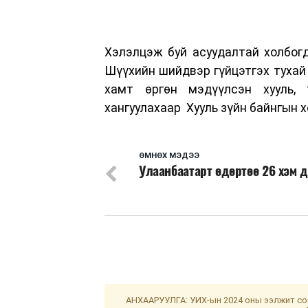
Хэлэлцэж буй асуудалтай холбогду
Шүүхийн шийдвэр гүйцэтгэх тухай 
хамт өргөн мэдүүлсэн хууль, 
хангуулахаар Хууль зүйн байнгын 
ӨМНӨХ МЭДЭЭ
Улаанбаатарт өдөртөө 26 хэм 
АНХААРУУЛГА: УИХ-ын 2024 оны ээлжит сон