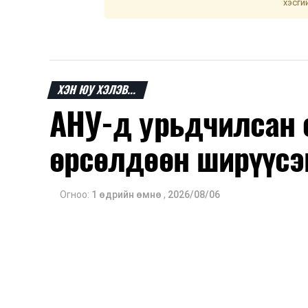
хэсги
ХЭН ЮУ ХЭЛЭВ...
АНУ-д урьдчилсан 
өрсөлдөөн ширүүсэ
Огноо:
1 өдрийн өмнө
,
2026/08/06