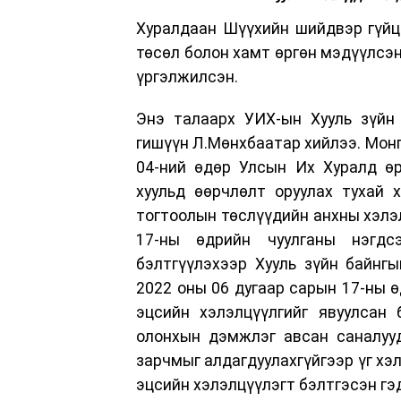
Хуралдаан Шүүхийн шийдвэр гүйцэ
төсөл болон хамт өргөн мэдүүлсэн
үргэлжилсэн.
Энэ талаарх УИХ-ын Хууль зүйн
гишүүн Л.Мөнхбаатар хийлээ. Монг
04-ний өдөр Улсын Их Хуралд өр
хуульд өөрчлөлт оруулах тухай 
тогтоолын төслүүдийн анхны хэлэл
17-ны өдрийн чуулганы нэгдсэ
бэлтгүүлэхээр Хууль зүйн байнг
2022 оны 06 дугаар сарын 17-ны ө
эцсийн хэлэлцүүлгийг явуулсан 
олонхын дэмжлэг авсан саналууд
зарчмыг алдагдуулахгүйгээр үг хэ
эцсийн хэлэлцүүлэгт бэлтгэсэн гэ