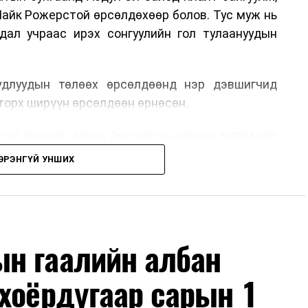
айк Рожерстой өрсөлдөхөөр болов. Тус муж нь
ал учраас ирэх сонгуулийн гол тулаануудын
длуудын төлөөх өрсөлдөөнд нэр дэвшигчид
торх ширүүн өрсөлдөөн өрнөсөн.
н үр дүнгийн дараа Ардчилсан намын зарим нэр
асгийн бодлого болон сонгуулийн өмнөх мөрийн
ЭРЭНГҮЙ УНШИХ
ахь Сенатын өрсөлдөөн болон Конгрессын хэд
эгдүгээр сард болох АНУ-ын завсрын сонгуулийн
ж байна.
н гаалийн албан
хоёрдугаар сарын 1