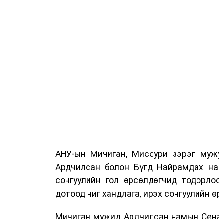
АНУ-ын Мичиган, Миссури зэрэг мужу
Ардчилсан болон Бүгд Найрамдах на
сонгуулийн гол өрсөлдөгчид тодорло
дотоод чиг хандлага, ирэх сонгуулийн 
Мичиган мужид Ардчилсан намын Сена