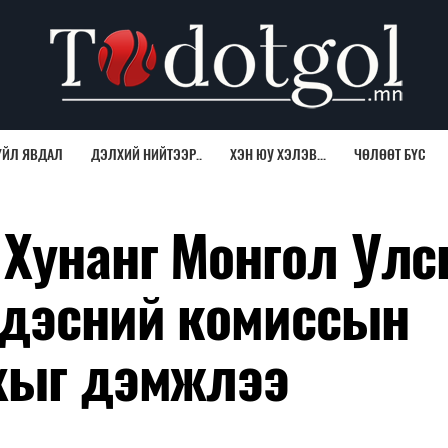
ҮЙЛ ЯВДАЛ
ДЭЛХИЙ НИЙТЭЭР..
ХЭН ЮУ ХЭЛЭВ...
ЧӨЛӨӨТ БҮС
Хунанг Монгол Ул
ндэсний комиссын
хыг дэмжлээ