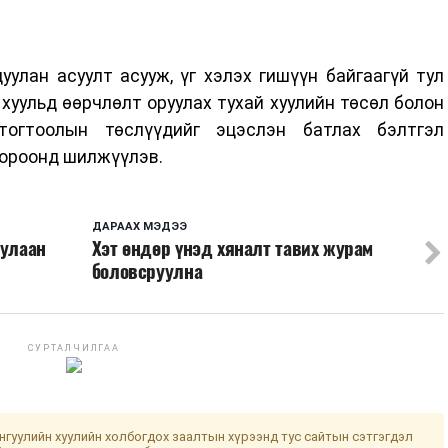
улан асуулт асууж, үг хэлэх гишүүн байгаагүй тул
хуульд өөрчлөлт оруулах тухай хуулийн төсөл болон
тогтоолын төслүүдийг эцэслэн батлах бэлтгэл
хороонд шилжүүлэв.
ДАРААХ МЭДЭЭ
дулаан
Хэт өндөр үнэд хяналт тавих журам
боловсруулна
СУРТАЛЧИЛГАА
гуулийн хуулийн холбогдох заалтын хүрээнд тус сайтын сэтгэгдэл