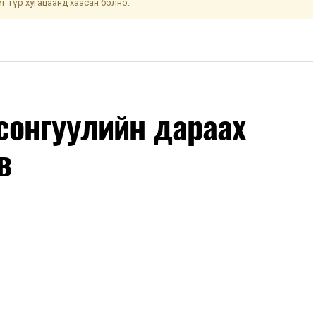
йг түр хугацаанд хаасан болно.
сонгуулийн дараах
в