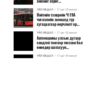
хийхийг хориг...
ҮЙЛ ЯВДАЛ
17 цаг 53 минут
Нийтийн тээврийн Ч:19А
чиглэлийн замналд түр
хугацаагаар өөрчлөлт ор...
ҮЙЛ ЯВДАЛ
17 цаг 55 минут
Автомашины улсын дугаар
сондгой тоогоор төгссөн бол
өнөөдөр шатахуун...
ҮЙЛ ЯВДАЛ
17 цаг 59 минут
Улаанбаатарт өдөртөө 30 хэм
дулаан
ДЭЛХИЙ НИЙТЭЭР..
2026/08/06
“Уралдронзавод” компанийн
ерөнхий захирлын автомашиныг
дэлбэлжээ...
ҮЙЛ ЯВДАЛ
2026/08/06
Сүхбаатар боомтоор тав хоногт 10