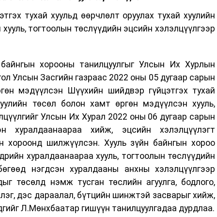
тгэх тухай хуульд өөрчлөлт оруулах тухай хуулийн
 хууль, тогтоолын төслүүдийн эцсийн хэлэлцүүлгээр
 байнгын хорооны танилцуулгыг Улсын Их Хурлын
ол Улсын Засгийн газраас 2022 оны 05 дугаар сарын
гөн мэдүүлсэн Шүүхийн шийдвэр гүйцэтгэх тухай
хуулийн төсөл болон хамт өргөн мэдүүлсэн хууль,
цүүлгийг Улсын Их Хурал 2022 оны 06 дугаар сарын
н хуралдаанаараа хийж, эцсийн хэлэлцүүлэгт
ын хороонд шилжүүлсэн. Хууль зүйн байнгын хороо
дрийн хуралдаанаараа хууль, тогтоолын төслүүдийн
бөгөөд нэгдсэн хуралдааны анхны хэлэлцүүлгээр
ыг төсөлд нэмж тусган төслийн агуулга, бодлого,
ллэг, дэс дараалал, бүтцийн шинжтэй засварыг хийж,
дгийг Л.Мөнхбаатар гишүүн танилцуулгадаа дурдлаа.