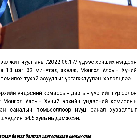
ээлжит чуулганы /2022.06.17/ үдээс хойших нэгдсэн
а 18 цаг 32 минутад эхэлж, Монгол Улсын Хүний
 томилох тухай асуудлыг үргэлжлүүлэн хэлэлцлээ.
рхийн үндэсний комиссын даргын үүргийг түр орлон
г Монгол Улсын Хүний эрхийн үндэсний комиссын
эн саналын томьёоллоор нууц санал хураалтыг
ишүүдийн 54.5 хувь нь дэмжсэн.
эслэн батлах бэлтгэл хангуулахаар шилжүүлэв