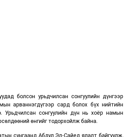
удад болсон урьдчилсан сонгуулийн дүнгээр
мын арваннэгдүгээр сард болох бүх нийтийн
о. Урьдчилсан сонгуулийн дүн нь хоёр намын
өрсөлдөөний өнгийг тодорхойлж байна.
тын сунгаанд Абдул Эл-Сайед ялалт байгуулж,