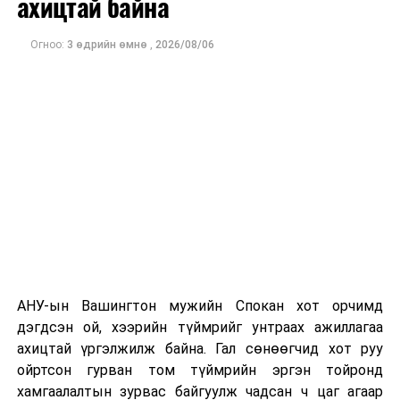
ахицтай байна
тэрбум рубльд хүрсэн гэж РБК мэдээлсэн байна.
Огноо:
3 өдрийн өмнө
,
2026/08/06
Одоогоор дэлбэрэлтийн шалтгаан, хэрэгт холбоотой
этгээдүүдийн талаар дэлгэрэнгүй мэдээлэл гараагүй
байна.
АНУ-ын Вашингтон мужийн Спокан хот орчимд
дэгдсэн ой, хээрийн түймрийг унтраах ажиллагаа
ахицтай үргэлжилж байна. Гал сөнөөгчид хот руу
ойртсон гурван том түймрийн эргэн тойронд
хамгаалалтын зурвас байгуулж чадсан ч цаг агаар