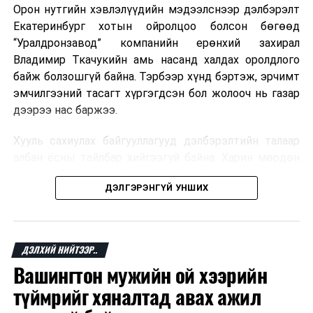
Орон нутгийн хэвлэлүүдийн мэдээлснээр дэлбэрэлт
Мароккогийн хөдөлмөр эрхлэлтийн сайд мэдэгджээ.
Екатеринбург хотын ойролцоо болсон бөгөөд
“Уралдронзавод” компанийн ерөнхий захирал
Владимир Ткачукийн амь насанд халдах оролдлого
байж болзошгүй байна. Тэрбээр хүнд бэртэж, эрчимт
эмчилгээний тасагт хүргэгдсэн бол жолооч нь газар
дээрээ нас баржээ.
Хууль сахиулах байгууллагууд дэлбэрэлтийн талаар
албан ёсны тайлбар хийгээгүй байна. Харин мөрдөн
шалгах байгууллага олон нийтэд аюултай аргаар
ДЭЛГЭРЭНГҮЙ УНШИХ
хүний амь насанд халдахыг завдсан гэх үндэслэлээр
эрүүгийн хэрэг үүсгэсэн талаар эх сурвалж
мэдээлжээ.
ДЭЛХИЙ НИЙТЭЭР..
“Уралдронзавод” компани 2023 онд Екатеринбург
Вашингтон мужийн ой хээрийн
хотод байгуулагдсан бөгөөд нисгэгчгүй нисэх
төхөөрөмж үйлдвэрлэдэг аж. Тус компанийн 2025
түймрийг хяналтад авах ажил
оны орлого 6.2 тэрбум рубль, цэвэр ашиг нь 1.9