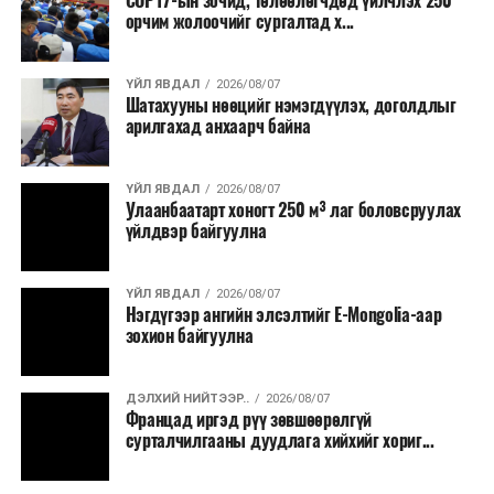
COP17-ын зочид, төлөөлөгчдөд үйлчлэх 250
Одоогоор АНУ даяар 13 мужид 90 гаруй томоохон ой,
орчим жолоочийг сургалтад х...
хээрийн түймэр идэвхтэй үргэлжилж байгаагийн
талаас илүү нь Орегон болон Вашингтон мужид
ҮЙЛ ЯВДАЛ
2026/08/07
бүртгэгдсэн байна. Цаг уурын байгууллагууд ойрын
Шатахууны нөөцийг нэмэгдүүлэх, доголдлыг
өдрүүдэд агаарын температур дахин огцом
арилгахад анхаарч байна
нэмэгдэж, хуурайшилт эрчимжих төлөвтэй байгааг
анхааруулсан бөгөөд энэ нь гал унтраах ажиллагаанд
ҮЙЛ ЯВДАЛ
2026/08/07
шинэ сорилт учруулж болзошгүйг онцолжээ.
Улаанбаатарт хоногт 250 м³ лаг боловсруулах
үйлдвэр байгуулна
ҮЙЛ ЯВДАЛ
2026/08/07
Нэгдүгээр ангийн элсэлтийг E-Mongolia-аар
зохион байгуулна
ДЭЛХИЙ НИЙТЭЭР..
2026/08/07
Францад иргэд рүү зөвшөөрөлгүй
сурталчилгааны дуудлага хийхийг хориг...