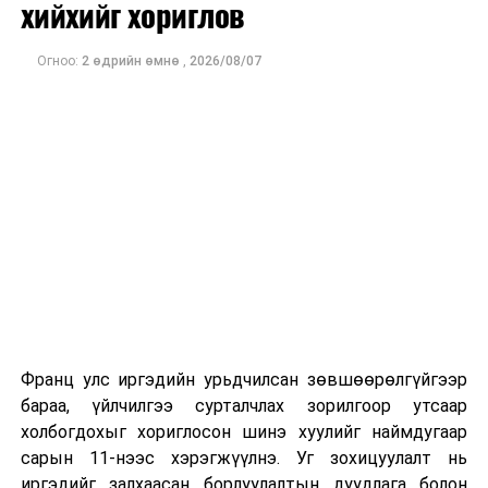
хийхийг хориглов
Огноо:
2 өдрийн өмнө
,
2026/08/07
Франц улс иргэдийн урьдчилсан зөвшөөрөлгүйгээр
бараа, үйлчилгээ сурталчлах зорилгоор утсаар
холбогдохыг хориглосон шинэ хуулийг наймдугаар
сарын 11-нээс хэрэгжүүлнэ. Уг зохицуулалт нь
иргэдийг залхаасан борлуулалтын дуудлага болон