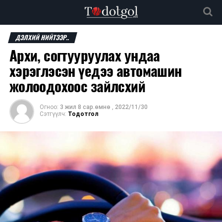
ДЭЛХИЙ НИЙТЭЭР..
Архи, согтууруулах ундаа
хэрэглэсэн үедээ автомашин
жолоодохоос зайлсхий
Огноо:
3 жил 8 сар.өмнө
,
2022/11/30
Сэтгүүлч:
Тодотгол