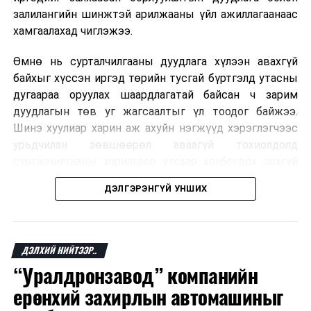
залилангийн шинжтэй арилжааны үйл ажиллагаанаас
хамгаалахад чиглэжээ.
Өмнө нь сурталчилгааны дуудлага хүлээн авахгүй
байхыг хүссэн иргэд төрийн тусгай бүртгэлд утасны
дугаараа оруулах шаардлагатай байсан ч зарим
дуудлагын төв уг жагсаалтыг үл тоодог байжээ.
Шинэ хуулиар харин аж ахуйн нэгжүүд хэрэглэгчээс
урьдчилан зөвшөөрөл аваагүй тохиолдолд
сурталчилгааны зорилгоор утсаар холбогдох эрхгүй
болно. Иргэн өгсөн зөвшөөрлөө хүссэн үедээ цуцлах
ДЭЛГЭРЭНГҮЙ УНШИХ
боломжтой.
Францын эрх баригчдын тооцоолсноор тус улсын
иргэдийн дөрөвний гурав орчим нь долоо хоног бүр
ДЭЛХИЙ НИЙТЭЭР..
дор хаяж нэг удаа хүсээгүй сурталчилгааны дуудлага
“Уралдронзавод” компанийн
хүлээн авдаг бөгөөд олон хүн үүнээс ч олон
ерөнхий захирлын автомашиныг
дуудлагад өртдөг байна. Хэрэглэгчийн эрхийг
хамгаалах 11 байгууллага 2024 онд хамтран