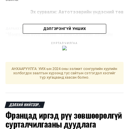
Эх сурвалж: Автотээврийн үндэсний төв
ДЭЛГЭРЭНГҮЙ УНШИХ
ДАРААХ МЭДЭЭ
“Монголын нууц товчоо”-г ЮНЕСКО-гийн Дэлхийн
соёлын өвд бүртгүүлэх ажлын хэсэг байгуулахаар
СУРТАЛЧИЛГАА
тогтлоо
ӨМНӨХ МЭДЭЭ
Түүхий нүүрс, шахмал түлшний хэрэглээнд хяналт
шалгалт хийлээ
АНХААРУУЛГА: УИХ-ын 2024 оны ээлжит сонгуулийн хуулийн
холбогдох заалтын хүрээнд тус сайтын сэтгэгдэл хэсгийг
түр хугацаанд хаасан болно.
ДЭЛХИЙ НИЙТЭЭР..
Францад иргэд рүү зөвшөөрөлгүй
сурталчилгааны дуудлага