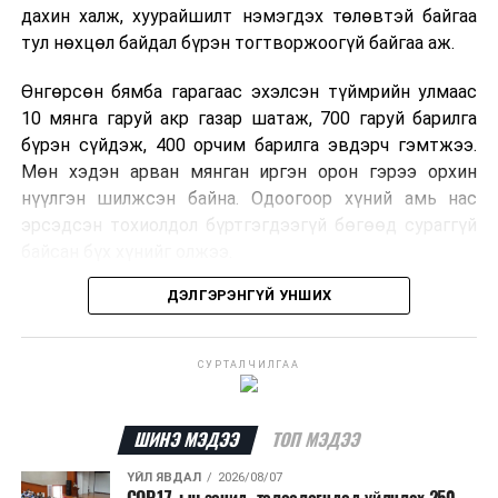
дахин халж, хуурайшилт нэмэгдэх төлөвтэй байгаа
тул нөхцөл байдал бүрэн тогтворжоогүй байгаа аж.
Өнгөрсөн бямба гарагаас эхэлсэн түймрийн улмаас
10 мянга гаруй акр газар шатаж, 700 гаруй барилга
бүрэн сүйдэж, 400 орчим барилга эвдэрч гэмтжээ.
Мөн хэдэн арван мянган иргэн орон гэрээ орхин
нүүлгэн шилжсэн байна. Одоогоор хүний амь нас
эрсэдсэн тохиолдол бүртгэгдээгүй бөгөөд сураггүй
байсан бүх хүнийг олжээ.
ДЭЛГЭРЭНГҮЙ УНШИХ
Албаныхны мэдээлснээр түймрийн нэг голомтыг
санаатайгаар тавьсан байж болзошгүй хэрэгт 37
настай Аарон Фариначчиг баривчилж, галдан
СУРТАЛЧИЛГАА
шатаасан гэх үндэслэлээр эрүүгийн хэрэг үүсгэн
шалгаж байна. Харин бусад хоёр түймрийн
шалтгааныг үргэлжлүүлэн тогтоож байгаа бөгөөд
ШИНЭ МЭДЭЭ
ТОП МЭДЭЭ
аянгын улмаас үүсээгүй гэж үзэж байгаа аж.
ҮЙЛ ЯВДАЛ
2026/08/07