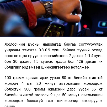
Жолоочийн цусны найрлагад байгаа согтууруулах
ундааны хэмжээ 0.8-0.9 хувь байвал түүний осолд
орох нөхцөл эрүүл жолоочийнхоос 7 дахин, 1-1.4 хувь
бол 30 дахин, 1.5 хувиас дээш бол 128 дахин их
болдгийг эрдэмтэд шинжилгээгээр нотолжээ.
100 грамм цагаан архи уусан 80 кг биеийн жинтэй
жолооч 4 цаг 20 минут автомашин жолоодож
болохгүй. 500 грамм жимсний дарс уусан 55 кг
биеийн жинтэй жолооч 9 цаг 50 минут автомашин
жолоодож болохгүй гэж шинжээчид анхааруулж
байна.