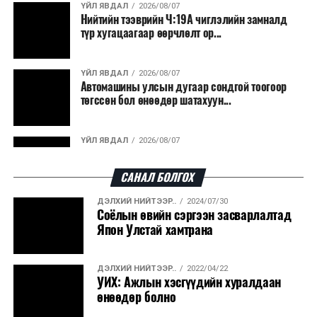
ҮЙЛ ЯВДАЛ
2026/08/07
Нийтийн тээврийн Ч:19А чиглэлийн замналд
түр хугацаагаар өөрчлөлт ор...
ҮЙЛ ЯВДАЛ
2026/08/07
Автомашины улсын дугаар сондгой тоогоор
төгссөн бол өнөөдөр шатахуун...
ҮЙЛ ЯВДАЛ
2026/08/07
Улаанбаатарт өдөртөө 30 хэм дулаан
САНАЛ БОЛГОХ
ДЭЛХИЙ НИЙТЭЭР..
2024/07/30
ДЭЛХИЙ НИЙТЭЭР..
2026/08/06
Соёлын өвийн сэргээн засварлалтад
“Уралдронзавод” компанийн ерөнхий
Япон Улстай хамтрана
захирлын автомашиныг дэлбэлжээ...
ДЭЛХИЙ НИЙТЭЭР..
2022/04/22
ҮЙЛ ЯВДАЛ
2026/08/06
УИХ: Ажлын хэсгүүдийн хуралдаан
Сүхбаатар боомтоор тав хоногт 10 мянга гаруй
өнөөдөр болно
тонн АИ-92 автобензин и...