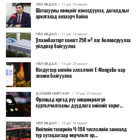
хэлбэрээр хэрэгжүүлэхээр тусгажээ.
ҮЙЛ ЯВДАЛ
11 цаг 10 минут
Шатахууны нөөцийг нэмэгдүүлэх, доголдлыг
арилгахад анхаарч байна
Лаг хатаах, шатаах технологи нь бохир ус цэвэрлэх
байгууламжаас гардаг лагийг байгаль орчинд аюулгүй
аргаар боловсруулж, эзлэхүүнийг эрс бууруулах
ҮЙЛ ЯВДАЛ
11 цаг 12 минут
Улаанбаатарт хоногт 250 м³ лаг боловсруулах
зориулалттай. Лагийг өндөр температурт шатааснаар
үйлдвэр байгуулна
эзлэхүүн нь 90 хүртэл хувиар буурч, бактери, вирус
болон бусад өвчин үүсгэгч бичил биетнийг устгах
боломжтой.
ҮЙЛ ЯВДАЛ
13 цаг 23 минут
Нэгдүгээр ангийн элсэлтийг E-Mongolia-аар
зохион байгуулна
Түүнчлэн шаталтын явцад үүсэх дулааныг цахилгаан
болон дулааны эрчим хүч үйлдвэрлэхэд ашиглаж
болдог. Зарим технологийн хувьд шаталтын дараа
ДЭЛХИЙ НИЙТЭЭР..
13 цаг 27 минут
Францад иргэд рүү зөвшөөрөлгүй
үлдэх үнснээс фосфор зэрэг ашигт эрдсийг сэргээн
сурталчилгааны дуудлага хийхийг хориг...
авах боломжтой аж.
Япон, Герман, Швейцар, Нидерланд, Өмнөд Солонгос
ҮЙЛ ЯВДАЛ
13 цаг 31 минут
зэрэг улс лаг хатаах, шатаах технологийг ашиглаж
Нийтийн тээврийн Ч:19А чиглэлийн замналд
түр хугацаагаар өөрчлөлт ор...
байна. Тухайлбал, Германд лаг шатаах үйлдвэрээс