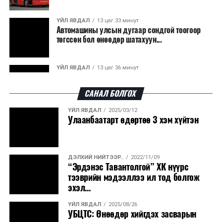
гарсан үнснээс фосфор сэргээн авах технологи
ашигладаг бол Нидерландад төвлөрсөн лаг
ҮЙЛ ЯВДАЛ
13 цаг 33 минут
Автомашины улсын дугаар сондгой тоогоор
боловсруулах үйлдвэрүүдээр дулаан, цахилгаан
төгссөн бол өнөөдөр шатахуун...
эрчим хүч үйлдвэрлэдэг.
Ийнхүү лаг хатаах, шатаах технологийг лагийн
ҮЙЛ ЯВДАЛ
13 цаг 36 минут
эзлэхүүнийг бууруулахын зэрэгцээ эрчим хүч
Улаанбаатарт өдөртөө 30 хэм дулаан
үйлдвэрлэх, нөөцийг дахин ашиглах чиглэлээр олон
САНАЛ БОЛГОХ
улсад өргөн ашиглаж байна.
ҮЙЛ ЯВДАЛ
2025/03/12
ДЭЛХИЙ НИЙТЭЭР..
2026/08/06
Улаанбаатарт өдөртөө 3 хэм хүйтэн
“Уралдронзавод” компанийн ерөнхий
захирлын автомашиныг дэлбэлжээ...
ДЭЛХИЙ НИЙТЭЭР..
2022/11/09
ҮЙЛ ЯВДАЛ
2026/08/06
“Эрдэнэс Тавантолгой” ХК нүүрс
Сүхбаатар боомтоор тав хоногт 10 мянга гаруй
тээврийн мэдээллээ ил тод болгож
тонн АИ-92 автобензин и...
эхэл...
ҮЙЛ ЯВДАЛ
2025/08/26
ДЭЛХИЙ НИЙТЭЭР..
2026/08/06
УБЦТС: Өнөөдөр хийгдэх засварын
Вашингтон мужийн ой хээрийн түймрийг