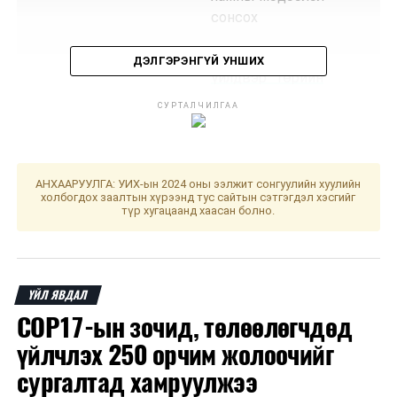
сонсох
·
““Эрдэнэт
ДЭЛГЭРЭНГҮЙ УНШИХ
үйлдвэр” төрийн
өмчит
СУРТАЛЧИЛГАА
үйлдвэрийн
газрын
технологид
тохирохгүй
АНХААРУУЛГА: УИХ-ын 2024 оны ээлжит сонгуулийн хуулийн
холбогдох заалтын хүрээнд тус сайтын сэтгэгдэл хэсгийг
хүдрийн
түр хугацаанд хаасан болно.
овоолгыг
ашиглах тухай”
Улсын Их
Хурлын
ҮЙЛ ЯВДАЛ
тогтоолын
COP17-ын зочид, төлөөлөгчдөд
төсөл
/
Улсын Их
үйлчлэх 250 орчим жолоочийг
Хурлын гишүүн
сургалтад хамруулжээ
Н.Алтанхуяг
2022.04.14-ний