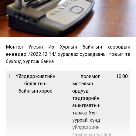
Монгол Улсын Их Хурлын байнгын хороодын
өнөөдөр /2022.12.14/ хуралдах хуралдааны товыг та
бүхэнд хүргэж байна.
1
Үйлдвэржилтийн
· Холимог
10.00
бодлогын
металын
Ч
байнгын хороо
ордууд,
тэдгээрийн
ашиглалтын
талаар Уул
уурхай, хүнд
үйлдвэрийн
яамны мэдээлэл