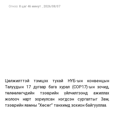
өдөр өргөн
Огноо:
8 цаг 46 минут
,
2026/08/07
мэдүүлсэн,
анхны
хэлэлцүүлэг
/
2
Аюулгүй байдал,
·
Монгол Улс,
11.00
гадаад бодлогын
Дэлхийн банкны
Д
байнгын хороо
Олон улсын
сэргээн босголт,
хөгжлийн
ассоциаци
хоорондын
Цөлжилттэй тэмцэх тухай НҮБ-ын конвенцын
“Монгол Улсын
Талуудын 17 дугаар бага хурал (COP17)-ын зочид,
тээврийн
төлөөлөгчдийн тээврийн үйлчилгээнд ажиллах
холболт болон
жолооч нарт зориулсан нэгдсэн сургалтыг Зам,
логистикийг
тээврийн яамны “Хөсөг” танхимд зохион байгууллаа.
сайжруулах
төсөл”-ийн