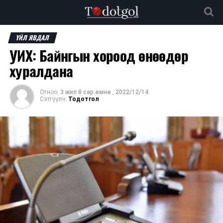
ҮЙЛ ЯВДАЛ
УИХ: Байнгын хороод өнөөдөр
хуралдана
Огноо:
3 жил 8 сар.өмнө
,
2022/12/14
Сэтгүүлч:
Тодотгол