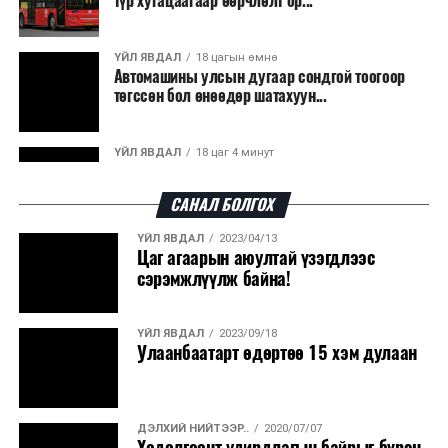
түр хугацаагаар өөрчлөлт ор...
ҮЙЛ ЯВДАЛ
18 цагын өмнө
Автомашины улсын дугаар сондгой тоогоор
төгссөн бол өнөөдөр шатахуун...
ҮЙЛ ЯВДАЛ
18 цаг 4 минут
Улаанбаатарт өдөртөө 30 хэм дулаан
САНАЛ БОЛГОХ
ҮЙЛ ЯВДАЛ
2023/04/13
ДЭЛХИЙ НИЙТЭЭР..
2026/08/06
Цаг агаарын аюултай үзэгдлээс
“Уралдронзавод” компанийн ерөнхий
сэрэмжлүүлж байна!
захирлын автомашиныг дэлбэлжээ...
ҮЙЛ ЯВДАЛ
2023/09/18
ҮЙЛ ЯВДАЛ
2026/08/06
Улаанбаатарт өдөртөө 15 хэм дулаан
Сүхбаатар боомтоор тав хоногт 10 мянга гаруй
тонн АИ-92 автобензин и...
ДЭЛХИЙ НИЙТЭЭР..
2020/07/07
ДЭЛХИЙ НИЙТЭЭР..
2026/08/06
Хөдөлгөөнт удирдлагын байрыг бүрэн