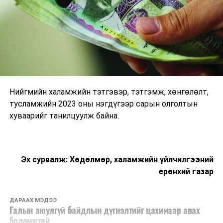
Нийгмийн халамжийн тэтгэвэр, тэтгэмж, хөнгөлөлт,
тусламжийн 2023 оны нэгдүгээр сарын олголтын
хуваарийг танилцуулж байна.
Эх сурвалж: Хөдөлмөр, халамжийн үйлчилгээний
ерөнхий газар
ДАРААХ МЭДЭЭ
Галын аюулгүй байдлын дүгнэлтийг цахимаар авах
боломжтой