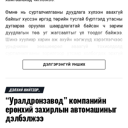
Өмнө нь сурталчилгааны дуудлага хүлээн авахгүй
байхыг хүссэн иргэд төрийн тусгай бүртгэлд утасны
дугаараа оруулах шаардлагатай байсан ч зарим
дуудлагын төв уг жагсаалтыг үл тоодог байжээ.
Шинэ хуулиар харин аж ахуйн нэгжүүд хэрэглэгчээс
урьдчилан зөвшөөрөл аваагүй тохиолдолд
сурталчилгааны зорилгоор утсаар холбогдох эрхгүй
болно. Иргэн өгсөн зөвшөөрлөө хүссэн үедээ цуцлах
ДЭЛГЭРЭНГҮЙ УНШИХ
боломжтой.
Францын эрх баригчдын тооцоолсноор тус улсын
иргэдийн дөрөвний гурав орчим нь долоо хоног бүр
ДЭЛХИЙ НИЙТЭЭР..
дор хаяж нэг удаа хүсээгүй сурталчилгааны дуудлага
“Уралдронзавод” компанийн
хүлээн авдаг бөгөөд олон хүн үүнээс ч олон
ерөнхий захирлын автомашиныг
дуудлагад өртдөг байна. Хэрэглэгчийн эрхийг
хамгаалах 11 байгууллага 2024 онд хамтран
дэлбэлжээ
шаардлага гаргаж, суурин болон гар утас руу ирдэг
тасралтгүй сурталчилгааны дуудлагыг хориглохыг