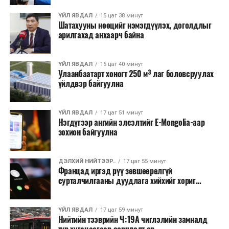
талаас илүү нь Орегон болон Вашингтон мужид
ҮЙЛ ЯВДАЛ
15 цаг 38 минут
бүртгэгдсэн байна. Цаг уурын байгууллагууд ойрын
Шатахууны нөөцийг нэмэгдүүлэх, доголдлыг
өдрүүдэд агаарын температур дахин огцом
арилгахад анхаарч байна
нэмэгдэж, хуурайшилт эрчимжих төлөвтэй байгааг
анхааруулсан бөгөөд энэ нь гал унтраах ажиллагаанд
ҮЙЛ ЯВДАЛ
15 цаг 40 минут
шинэ сорилт учруулж болзошгүйг онцолжээ.
Улаанбаатарт хоногт 250 м³ лаг боловсруулах
үйлдвэр байгуулна
ҮЙЛ ЯВДАЛ
17 цаг 51 минут
Нэгдүгээр ангийн элсэлтийг E-Mongolia-аар
зохион байгуулна
ДЭЛХИЙ НИЙТЭЭР..
17 цаг 55 минут
Францад иргэд рүү зөвшөөрөлгүй
сурталчилгааны дуудлага хийхийг хориг...
ҮЙЛ ЯВДАЛ
17 цаг 59 минут
Нийтийн тээврийн Ч:19А чиглэлийн замналд