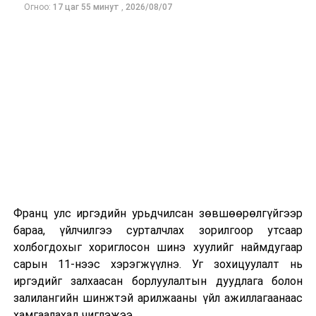
Огноо:
17 цаг 55 минут
,
2026/08/07
Франц улс иргэдийн урьдчилсан зөвшөөрөлгүйгээр
бараа, үйлчилгээ сурталчлах зорилгоор утсаар
холбогдохыг хориглосон шинэ хуулийг наймдугаар
сарын 11-нээс хэрэгжүүлнэ. Уг зохицуулалт нь
иргэдийг залхаасан борлуулалтын дуудлага болон
залилангийн шинжтэй арилжааны үйл ажиллагаанаас
хамгаалахад чиглэжээ.