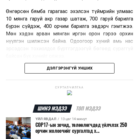
Өнгөрсөн бямба гарагаас эхэлсэн түймрийн улмаас
10 мянга гаруй акр газар шатаж, 700 гаруй барилга
бүрэн сүйдэж, 400 орчим барилга эвдэрч гэмтжээ.
Мөн хэдэн арван мянган иргэн орон гэрээ орхин
нүүлгэн шилжсэн байна. Одоогоор хүний амь нас
эрсэдсэн тохиолдол бүртгэгдээгүй бөгөөд сураггүй
байсан бүх хүнийг олжээ.
ДЭЛГЭРЭНГҮЙ УНШИХ
Албаныхны мэдээлснээр түймрийн нэг голомтыг
санаатайгаар тавьсан байж болзошгүй хэрэгт 37
настай Аарон Фариначчиг баривчилж, галдан
СУРТАЛЧИЛГАА
шатаасан гэх үндэслэлээр эрүүгийн хэрэг үүсгэн
шалгаж байна. Харин бусад хоёр түймрийн
шалтгааныг үргэлжлүүлэн тогтоож байгаа бөгөөд
ШИНЭ МЭДЭЭ
ТОП МЭДЭЭ
аянгын улмаас үүсээгүй гэж үзэж байгаа аж.
ҮЙЛ ЯВДАЛ
13 цаг 14 минут
COP17-ын зочид, төлөөлөгчдөд үйлчлэх 250
Одоогоор АНУ даяар 13 мужид 90 гаруй томоохон ой,
орчим жолоочийг сургалтад х...
хээрийн түймэр идэвхтэй үргэлжилж байгаагийн