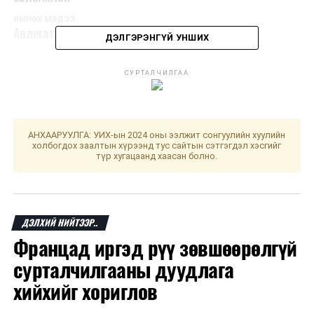
ӨМНӨХ МЭДЭЭ
Авлигатай тэмцэх газраас мэдэгдэл гаргалаа
ДЭЛГЭРЭНГҮЙ УНШИХ
СУРТАЛЧИЛГАА
АНХААРУУЛГА: УИХ-ын 2024 оны ээлжит сонгуулийн хуулийн
холбогдох заалтын хүрээнд тус сайтын сэтгэгдэл хэсгийг
түр хугацаанд хаасан болно.
ДЭЛХИЙ НИЙТЭЭР..
Францад иргэд рүү зөвшөөрөлгүй
сурталчилгааны дуудлага
хийхийг хориглов