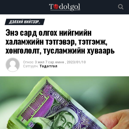
ДЭЛХИЙ НИЙТЭЭР..
Энэ сард олгох нийгмийн
халамжийн тэтгэвэр, тэтгэмж,
хөнгөлөлт, тусламжийн хуваарь
Огноо:
3 жил 7 сар.өмнө
,
2023/01/10
Сэтгүүлч:
Тодотгол