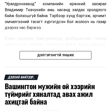
“Уралдронзавод” компанийн ерөнхий захирал
Владимир Ткачукийн амь насанд халдах оролдлого
байж болзошгүй байна. Тэрбээр хүнд бэртэж, эрчимт
эмчилгээний тасагт хүргэгдсэн бол жолооч нь газар
дээрээ нас баржээ.
Хууль сахиулах байгууллагууд дэлбэрэлтийн талаар
албан ёсны тайлбар хийгээгүй байна. Харин мөрдөн
шалгах байгууллага олон нийтэд аюултай аргаар
ДЭЛГЭРЭНГҮЙ УНШИХ
хүний амь насанд халдахыг завдсан гэх үндэслэлээр
эрүүгийн хэрэг үүсгэсэн талаар эх сурвалж
мэдээлжээ.
ДЭЛХИЙ НИЙТЭЭР..
“Уралдронзавод” компани 2023 онд Екатеринбург
Вашингтон мужийн ой хээрийн
хотод байгуулагдсан бөгөөд нисгэгчгүй нисэх
төхөөрөмж үйлдвэрлэдэг аж. Тус компанийн 2025
түймрийг хяналтад авах ажил
оны орлого 6.2 тэрбум рубль, цэвэр ашиг нь 1.9
ахицтай байна
тэрбум рубльд хүрсэн гэж РБК мэдээлсэн байна.