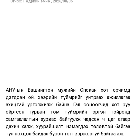
Огноо:
1 өдрийн өмнө
,
2026/08/06
Одоогоор дэлбэрэлтийн шалтгаан, хэрэгт холбоотой
этгээдүүдийн талаар дэлгэрэнгүй мэдээлэл гараагүй
байна.
АНУ-ын Вашингтон мужийн Спокан хот орчимд
дэгдсэн ой, хээрийн түймрийг унтраах ажиллагаа
ахицтай үргэлжилж байна. Гал сөнөөгчид хот руу
ойртсон гурван том түймрийн эргэн тойронд
хамгаалалтын зурвас байгуулж чадсан ч цаг агаар
дахин халж, хуурайшилт нэмэгдэх төлөвтэй байгаа
тул нөхцөл байдал бүрэн тогтворжоогүй байгаа аж.