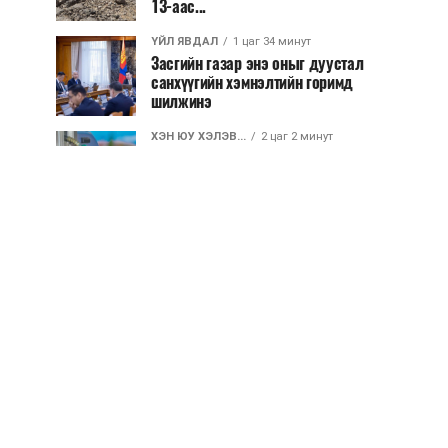
13-аас...
ҮЙЛ ЯВДАЛ
1 цаг 34 минут
Засгийн газар энэ оныг дуустал
санхүүгийн хэмнэлтийн горимд
шилжинэ
ХЭН ЮУ ХЭЛЭВ...
2 цаг 2 минут
Шатахууны импортын гаалийн
албан татварыг 2027 оны
хоёрдугаар сарын ...
ҮЙЛ ЯВДАЛ
2 цаг 12 минут
Нөөцийн махны хяналтын
тогтолцоог шинэчилнэ
ХЭН ЮУ ХЭЛЭВ...
2 цаг 19 минут
Монгол Улс COP17 бага хуралд
6.5 тэрбум ам.долларын
санхүүжилт татах...
ҮЙЛ ЯВДАЛ
2 цаг 24 минут
“Улаанбаатар трам” төслөөр