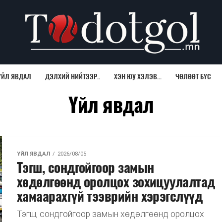
ҮЙЛ ЯВДАЛ
ДЭЛХИЙ НИЙТЭЭР..
ХЭН ЮУ ХЭЛЭВ...
ЧӨЛӨӨТ БҮС
Үйл явдал
ҮЙЛ ЯВДАЛ
2026/08/05
Тэгш, сондгойгоор замын
хөдөлгөөнд оролцох зохицуулалтад
хамаарахгүй тээврийн хэрэгслүүд
Тэгш, сондгойгоор замын хөдөлгөөнд оролцох