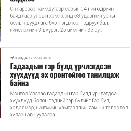
Он гарсаар наймдугаар сарын 04-ний өдрийн
байдлаар улсын хэмжээнд 68 удаагийн усны
ослын дуудлага бүртгэгджээ. Тодруулбал,
нийслэлийн 9 дүүрэг, 25 аймгийн 35 су...
ҮЙЛ ЯВДАЛ
2026/08/05
Гадаадын гэр бүлд үрчлэгдсэн
хүүхдүүд эх оронтойгоо танилцаж
байна
Монгол Улсаас гадаадын гэр бүлд үрчлэгдсэн
хүүхдүүд болон тэдний гэр бүлийг Гэр бүл,
хөдөлмөр, нийгмийн хамгааллын яамны төлөөлөл
хүлээн авч уулзлаа.