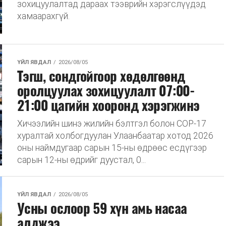
зохицуулалтад дараах тээврийн хэрэгслүүдэд
хамаарахгүй.
ҮЙЛ ЯВДАЛ
2026/08/05
Тэгш, сондгойгоор хөдөлгөөнд
оролцуулах зохицуулалт 07:00-
21:00 цагийн хооронд хэрэгжинэ
Хичээлийн шинэ жилийн бэлтгэл болон COP-17
хуралтай холбогдуулан Улаанбаатар хотод 2026
оны наймдугаар сарын 15-ны өдрөөс есдүгээр
сарын 12-ны өдрийг дуустал, 0...
ҮЙЛ ЯВДАЛ
2026/08/05
Усны ослоор 59 хүн амь насаа
алджээ