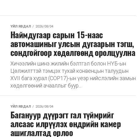
ҮЙЛ ЯВДАЛ
2026/08/04
Наймдугаар сарын 15-наас
автомашиныг улсын дугаарын тэгш,
сондгойгоор хөдөлгөөнд оролцуулна
Хичээлийн шинэ жилийн бэлтгэл болон НҮБ-ын
Цөлжилттэй тэмцэх тухай конвенцын талуудын
XVII бага хурал (COP17)-ын үеэр нийслэлийн замын
хөдөлгөөний ачааллыг буур...
ҮЙЛ ЯВДАЛ
2026/08/04
Багануур дүүрэгт гал түймрийг
алсаас илрүүлэх өндрийн камер
ашиглалтад орлоо