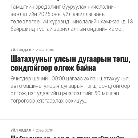
Гамшгийн эрсдэлийг бууруулах нийслэлийн
зөвлөлийн 2026 оны үйл ажиллагааны
төлөвлөгөөний хүрээнд нийслэлийн хэмжээнд 13
байршилд тусгай зориулалтын өндрийн каме...
ҮЙЛ ЯВДАЛ
2026/08/04
Шатахууныг улсын дугаарын тэгш,
сондгойгоор олгож байна
Өчигдөр шөнийн 00:00 цагаас эхлэн шатахууныг
автомашины улсын дугаарын тэгш, сондгойгоор
олгож, нэг удаагийн цэнэглэлтийг 50 мянган
төгрөгөөр хязгаарлах зохицуу...
ҮЙЛ ЯВДАЛ
2026/08/04