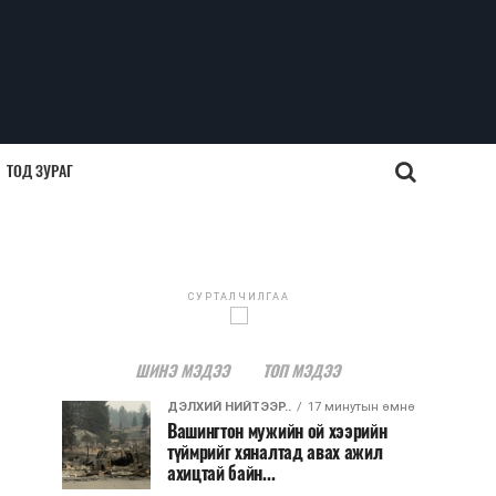
ТОД ЗУРАГ
СУРТАЛЧИЛГАА
ШИНЭ МЭДЭЭ
ТОП МЭДЭЭ
ДЭЛХИЙ НИЙТЭЭР..
17 минутын өмнө
Вашингтон мужийн ой хээрийн
түймрийг хяналтад авах ажил
ахицтай байн...