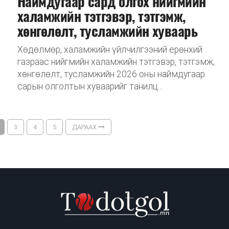
Наймдугаар сард олгох нийгмийн
халамжийн тэтгэвэр, тэтгэмж,
хөнгөлөлт, тусламжийн хуваарь
Хөдөлмөр, халамжийн үйлчилгээний ерөнхий
газраас нийгмийн халамжийн тэтгэвэр, тэтгэмж,
хөнгөлөлт, тусламжийн 2026 оны наймдугаар
сарын олголтын хуваарийг танилц...
3
4
5
ДАРААХ