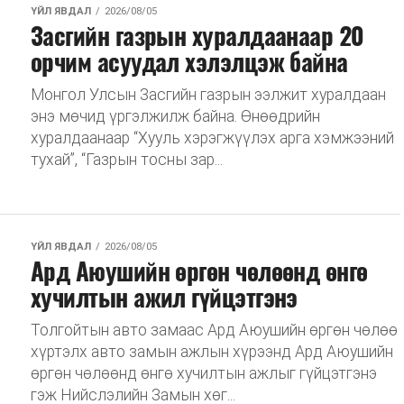
ҮЙЛ ЯВДАЛ
2026/08/05
Засгийн газрын хуралдаанаар 20
орчим асуудал хэлэлцэж байна
Монгол Улсын Засгийн газрын ээлжит хуралдаан
энэ мөчид үргэлжилж байна. Өнөөдрийн
хуралдаанаар “Хууль хэрэгжүүлэх арга хэмжээний
тухай”, “Газрын тосны зар...
ҮЙЛ ЯВДАЛ
2026/08/05
Ард Аюушийн өргөн чөлөөнд өнгө
хучилтын ажил гүйцэтгэнэ
Толгойтын авто замаас Ард Аюушийн өргөн чөлөө
хүртэлх авто замын ажлын хүрээнд Ард Аюушийн
өргөн чөлөөнд өнгө хучилтын ажлыг гүйцэтгэнэ
гэж Нийслэлийн Замын хөг...