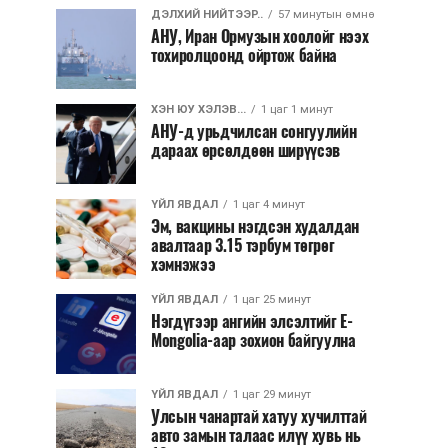
ДЭЛХИЙ НИЙТЭЭР..
57 минутын өмнө
АНУ, Иран Ормузын хоолойг нээх
тохиролцоонд ойртож байна
ХЭН ЮУ ХЭЛЭВ...
1 цаг 1 минут
АНУ-д урьдчилсан сонгуулийн
дараах өрсөлдөөн ширүүсэв
ҮЙЛ ЯВДАЛ
1 цаг 4 минут
Эм, вакцины нэгдсэн худалдан
авалтаар 3.15 тэрбум төгрөг
хэмнэжээ
ҮЙЛ ЯВДАЛ
1 цаг 25 минут
Нэгдүгээр ангийн элсэлтийг E-
Mongolia-аар зохион байгуулна
ҮЙЛ ЯВДАЛ
1 цаг 29 минут
Улсын чанартай хатуу хучилттай
авто замын талаас илүү хувь нь