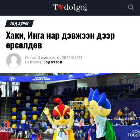
ТОД ЗУРАГ
Хаки, Инга нар дэвжээн дээр
өрсөлдөв
Огноо:
3 жил.өмнө
,
2023/08/21
Сэтгүүлч:
Тодотгол