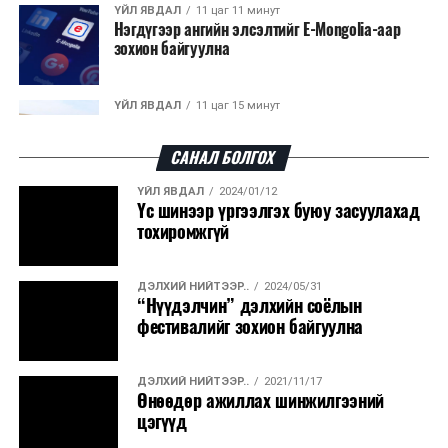
ҮЙЛ ЯВДАЛ
11 цаг 11 минут
Нэгдүгээр ангийн элсэлтийг E-Mongolia-аар
зохион байгуулна
ҮЙЛ ЯВДАЛ
11 цаг 15 минут
Улсын чанартай хатуу хучилттай авто замын
талаас илүү хувь нь 13-аас...
САНАЛ БОЛГОХ
ҮЙЛ ЯВДАЛ
2024/01/12
ҮЙЛ ЯВДАЛ
11 цаг 20 минут
Үс шинээр үргээлгэх буюу засуулахад
Засгийн газар энэ оныг дуустал санхүүгийн
тохиромжгүй
хэмнэлтийн горимд шилжинэ
ДЭЛХИЙ НИЙТЭЭР..
2024/05/31
ХЭН ЮУ ХЭЛЭВ...
11 цаг 48 минут
“Нүүдэлчин” дэлхийн соёлын
Шатахууны импортын гаалийн албан татварыг
фестивалийг зохион байгуулна
2027 оны хоёрдугаар сарын ...
ДЭЛХИЙ НИЙТЭЭР..
2021/11/17
ҮЙЛ ЯВДАЛ
11 цаг 58 минут
Өнөөдөр ажиллах шинжилгээний
Нөөцийн махны хяналтын тогтолцоог
цэгүүд
шинэчилнэ