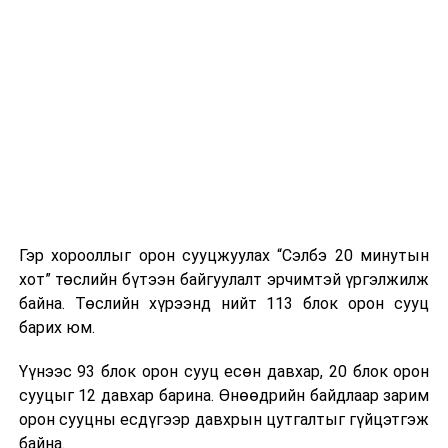
Гэр хорооллыг орон сууцжуулах “Сэлбэ 20 минутын
хот” төслийн бүтээн байгуулалт эрчимтэй үргэлжилж
байна. Төслийн хүрээнд нийт 113 блок орон сууц
барих юм.
Үүнээс 93 блок орон сууц есөн давхар, 20 блок орон
сууцыг 12 давхар барина. Өнөөдрийн байдлаар зарим
орон сууцны есдүгээр давхрын цутгалтыг гүйцэтгэж
байна.