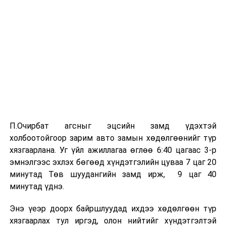
П.Очирбат агсныг эцсийн замд үдэхтэй
холбоотойгоор зарим авто замын хөдөлгөөнийг түр
хязгаарлана. Уг үйл ажиллагаа өглөө 6:40 цагаас 3-р
эмнэлгээс эхлэх бөгөөд хүндэтгэлийн цуваа 7 цаг 20
минутад Төв шуудангийн замд ирж, 9 цаг 40
минутад үднэ.
Энэ үеэр доорх байршлуудад ихдээ хөдөлгөөн түр
хязгаарлах тул иргэд, олон нийтийг хүндэтгэлтэй