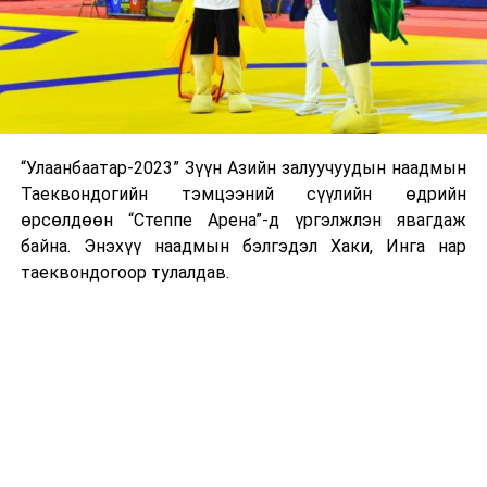
“Улаанбаатар-2023” Зүүн Азийн залуучуудын наадмын
Таеквондогийн тэмцээний сүүлийн өдрийн
өрсөлдөөн “Степпе Арена”-д үргэлжлэн явагдаж
байна. Энэхүү наадмын бэлгэдэл Хаки, Инга нар
таеквондогоор тулалдав.