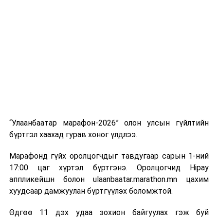
“Улаанбаатар марафон-2026” олон улсын гүйлтийн
бүртгэл хаахад гурав хоног үлдлээ.
Марафонд гүйх оролцогчдыг тавдугаар сарын 1-ний
17:00 цаг хүртэл бүртгэнэ. Оролцогчид Hipay
аппликейшн болон ulaanbaatar.marathon.mn цахим
хуудсаар дамжуулан бүртгүүлэх боломжтой.
Өдгөө 11 дэх удаа зохион байгуулах гэж буй