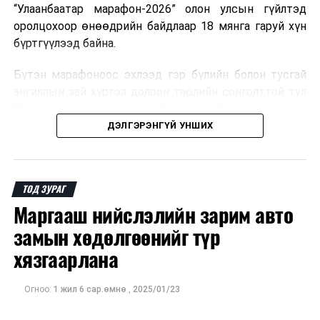
“Улаанбаатар марафон-2026” олон улсын гүйлтэд
оролцохоор өнөөдрийн байдлаар 18 мянга гаруй хүн
бүртгүүлээд байна.
Бүтэн марафоноос эхлээд гэр бүлийн болон тусгай
ангиллын зай хүртэл долоон төрлийн сонголттой тул
бүх насны хүмүүс оролцох боломжтой.
ДЭЛГЭРЭНГҮЙ УНШИХ
Иймд оролцогчид өөрийн насны ангилал, бэлтгэлийн
түвшинд тохирсон зайгаа сонгон, тавдугаар сарын 1-
ний 17:00 цагаас өмнө бүртгэлээ баталгаажуулаарай.
ТОД ЗУРАГ
Маргааш нийслэлийн зарим авто
замын хөдөлгөөнийг түр
хязгаарлана
Огноо:
1 жил 6 сар.өмнө
,
2025/01/23