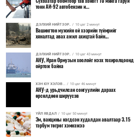
Сүхбаатар боомтоор тав хоногт 10 мянга гаруй
тонн АИ-92 автобензин и...
ДЭЛХИЙ НИЙТЭЭР..
10 цаг 2 минут
Вашингтон мужийн ой хээрийн түймрийг
хяналтад авах ажил ахицтай байн...
ДЭЛХИЙ НИЙТЭЭР..
10 цаг 43 минут
АНУ, Иран Ормузын хоолойг нээх тохиролцоонд
ойртож байна
ХЭН ЮУ ХЭЛЭВ...
10 цаг 46 минут
АНУ-д урьдчилсан сонгуулийн дараах
өрсөлдөөн ширүүсэв
ҮЙЛ ЯВДАЛ
10 цаг 50 минут
Эм, вакцины нэгдсэн худалдан авалтаар 3.15
тэрбум төгрөг хэмнэжээ