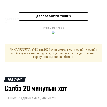
ДЭЛГЭРЭНГҮЙ УНШИХ
ДАРААХ МЭДЭЭ
Яармагаас Дулааны IV цахилгаан станц хүртэлх замын
гүүрний ажил 65 хувьтай байна
СУРТАЛЧИЛГАА
ӨМНӨХ МЭДЭЭ
"Robot Challenge World 2023" тэмцээн өндөрлөлөө
АНХААРУУЛГА: УИХ-ын 2024 оны ээлжит сонгуулийн хуулийн
холбогдох заалтын хүрээнд тус сайтын сэтгэгдэл хэсгийг
түр хугацаанд хаасан болно.
ТОД ЗУРАГ
Сэлбэ 20 минутын хот
Огноо:
7 өдрийн өмнө
,
2026/07/30