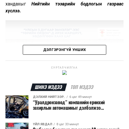
хандахыг
Нийтийн тээврийн бодлогын газраас
хүслээ.
ДЭЛГЭРЭНГҮЙ УНШИХ
СУРТАЛЧИЛГАА
ШИНЭ МЭДЭЭ
ТОП МЭДЭЭ
ДЭЛХИЙ НИЙТЭЭР..
6 цаг 49 минут
“Уралдронзавод” компанийн ерөнхий
захирлын автомашиныг дэлбэлжээ...
ҮЙЛ ЯВДАЛ
8 цаг 33 минут