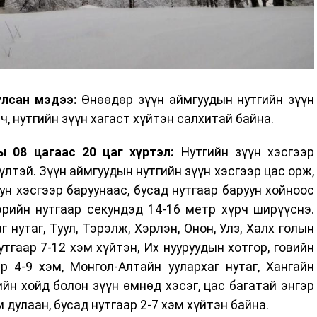
улсан мэдээ:
Өнөөдөр зүүн аймгуудын нутгийн зүүн
ч, нутгийн зүүн хагаст хүйтэн салхитай байна.
 08 цагаас 20 цаг хүртэл:
Нутгийн зүүн хэсгээр
үлтэй. Зүүн аймгуудын нутгийн зүүн хэсгээр цас орж,
ун хэсгээр баруунаас, бусад нутгаар баруун хойноос
ээрийн нутгаар секундэд 14-16 метр хүрч ширүүснэ.
 нутаг, Туул, Тэрэлж, Хэрлэн, Онон, Улз, Халх голын
тгаар 7-12 хэм хүйтэн, Их нууруудын хотгор, говийн
р 4-9 хэм, Монгол-Алтайн уулархаг нутаг, Хангайн
ийн хойд болон зүүн өмнөд хэсэг, цас багатай энгэр
 дулаан, бусад нутгаар 2-7 хэм хүйтэн байна.