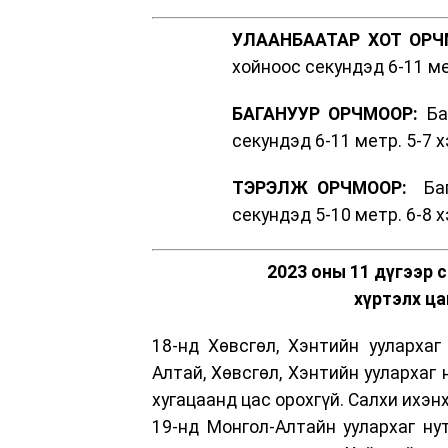
УЛААНБААТАР ХОТ ОРЧ
хойноос секундэд 6-11 ме
БАГАНУУР ОРЧМООР:
Баг
секундэд 6-11 метр. 5-7 
ТЭРЭЛЖ ОРЧМООР:
Баг
секундэд 5-10 метр. 6-8 
2023 оны 11 дүгээр 
хүртэлх ца
18-нд Хөвсгөл, Хэнтийн уулархаг 
Алтай, Хөвсгөл, Хэнтийн уулархаг 
хугацаанд цас орохгүй. Салхи ихэнх
19-нд Монгол-Алтайн уулархаг нут