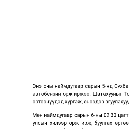
Энэ оны наймдугаар сарын 5-нд Сүхба
автобензин орж иржээ. Шатахууныг То
өртөөнүүдэд хүргэж, өнөөдөр агуулахуу
Мөн наймдугаар сарын 6-ны 02:30 цагт
улсын хилээр орж ирж, буулгах өртө