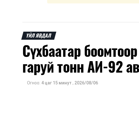
ҮЙЛ ЯВДАЛ
Сүхбаатар боомтоор 
гаруй тонн АИ-92 а
Огноо:
4 цаг 15 минут
,
2026/08/06