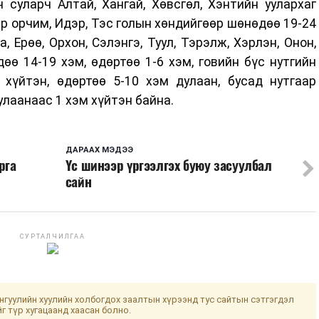
 суларч Алтай, Хангай, Хөвсгөл, Хэнтийн уулархаг
ир орчим, Идэр, Тэс голын хөндийгөөр шөнөдөө 19-24
а, Ерөө, Орхон, Сэлэнгэ, Туул, Тэрэлж, Хэрлэн, Онон,
өө 14-19 хэм, өдөртөө 1-6 хэм, говийн бүс нутгийн
хүйтэн, өдөртөө 5-10 хэм дулаан, бусад нутгаар
улаанаас 1 хэм хүйтэн байна.
ДАРААХ МЭДЭЭ
рга
Үс шинээр үргээлгэх буюу засуулбал
сайн
СУРТАЛЧИЛГАА
гуулийн хуулийн холбогдох заалтын хүрээнд тус сайтын сэтгэгдэл
йг түр хугацаанд хаасан болно.