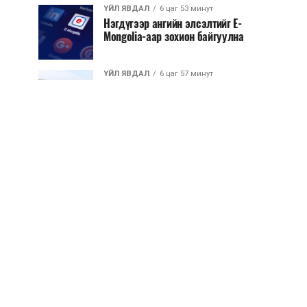
ҮЙЛ ЯВДАЛ
6 цаг 53 минут
Нэгдүгээр ангийн элсэлтийг E-
Mongolia-аар зохион байгуулна
ҮЙЛ ЯВДАЛ
6 цаг 57 минут
Улсын чанартай хатуу хучилттай
авто замын талаас илүү хувь нь
13-аас...
ҮЙЛ ЯВДАЛ
7 цаг 2 минут
Засгийн газар энэ оныг дуустал
санхүүгийн хэмнэлтийн горимд
шилжинэ
ХЭН ЮУ ХЭЛЭВ...
7 цаг 30 минут
Шатахууны импортын гаалийн
албан татварыг 2027 оны
хоёрдугаар сарын ...
ҮЙЛ ЯВДАЛ
7 цаг 40 минут
Нөөцийн махны хяналтын
тогтолцоог шинэчилнэ