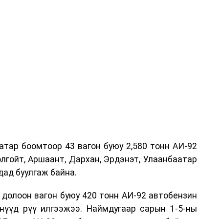
атар боомтоор 43 вагон буюу 2,580 тонн АИ-92
лгойт, Аршаант, Дархан, Эрдэнэт, Улаанбаатар
дад буулгаж байна.
 долоон вагон буюу 420 тонн АИ-92 автобензин
өнүүд рүү илгээжээ. Наймдугаар сарын 1-5-ны