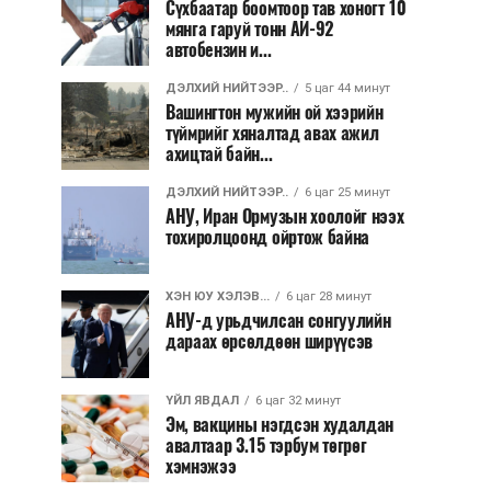
Сүхбаатар боомтоор тав хоногт 10
мянга гаруй тонн АИ-92
автобензин и...
ДЭЛХИЙ НИЙТЭЭР..
5 цаг 44 минут
Вашингтон мужийн ой хээрийн
түймрийг хяналтад авах ажил
ахицтай байн...
ДЭЛХИЙ НИЙТЭЭР..
6 цаг 25 минут
АНУ, Иран Ормузын хоолойг нээх
тохиролцоонд ойртож байна
ХЭН ЮУ ХЭЛЭВ...
6 цаг 28 минут
АНУ-д урьдчилсан сонгуулийн
дараах өрсөлдөөн ширүүсэв
ҮЙЛ ЯВДАЛ
6 цаг 32 минут
Эм, вакцины нэгдсэн худалдан
авалтаар 3.15 тэрбум төгрөг
хэмнэжээ