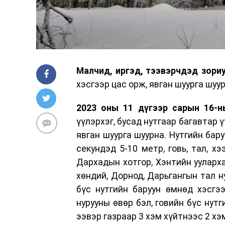
Малч­ид, иргэд, тээвэрчдэд зори
хэсгээр цас орж, явган шуурга шуур
2023 оны 11 дүгээр сарын 16-ны
үүлэрхэг, бусад нутгаар багавтар ү
явган шуурга шуурна. Нутгийн бару
секундэд 5-10 метр, говь, тал, х
Дархадын хотгор, Хэнтийн уулархаг
хөндий, Дорнод, Дарьгангын тал ну
бүс нутгийн баруун өмнөд хэсгээ
нурууны өвөр бэл, говийн бүс нутг
ээвэр газраар 3 хэм хүйтнээс 2 хэм