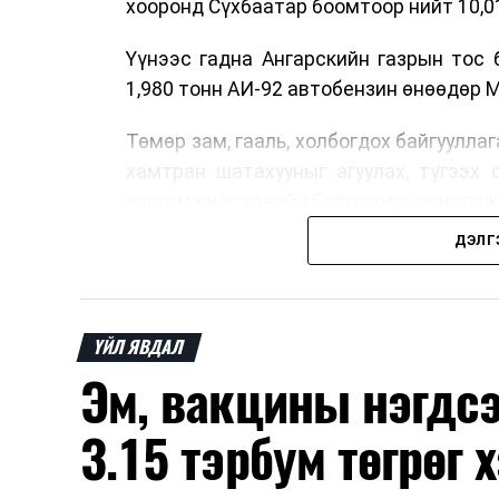
хооронд Сүхбаатар боомтоор нийт 10,0
Үүнээс гадна Ангарскийн газрын тос 
1,980 тонн АИ-92 автобензин өнөөдөр 
Төмөр зам, гааль, холбогдох байгуулла
хамтран шатахууныг агуулах, түгээх 
хангамжийг хэвийн болгохоор ажиллаж
ДЭЛГ
ҮЙЛ ЯВДАЛ
Эм, вакцины нэгдс
3.15 тэрбум төгрөг