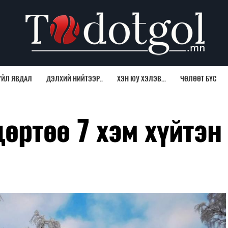
ҮЙЛ ЯВДАЛ
ДЭЛХИЙ НИЙТЭЭР..
ХЭН ЮУ ХЭЛЭВ...
ЧӨЛӨӨТ БҮС
өртөө 7 хэм хүйтэн