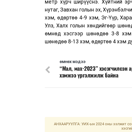
метр хүрч ширүүснэ. Хүйтний эрч
нутаг, Завхан голын эх, Хүрэнбэлч
хэм, өдөртөө 4-9 хэм, Эг-Үүр, Хара
Улз, Халх голын хөндийгөөр шөнөд
өмнөд хэсгээр шөнөдөө 3-8 хэм 
шөнөдөө 8-13 хэм, өдөртөө 4 хэм д
ӨМНӨХ МЭДЭЭ
“Мал, мах-2023” хэсэгчилсэн а
хэмжээ үргэлжилж байна
АНХААРУУЛГА: УИХ-ын 2024 оны ээлжит сон
хэсги