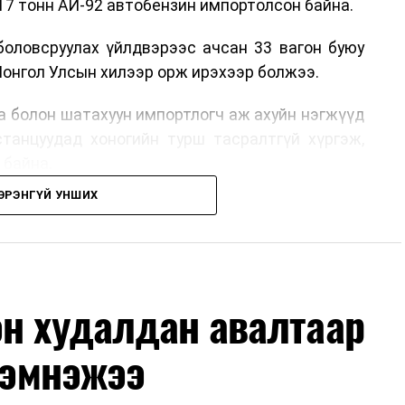
17 тонн АИ-92 автобензин импортолсон байна.
боловсруулах үйлдвэрээс ачсан 33 вагон буюу
Монгол Улсын хилээр орж ирэхээр болжээ.
га болон шатахуун импортлогч аж ахуйн нэгжүүд
станцуудад хоногийн турш тасралтгүй хүргэж,
 байна.
ЭРЭНГҮЙ УНШИХ
эн худалдан авалтаар
 хэмнэжээ