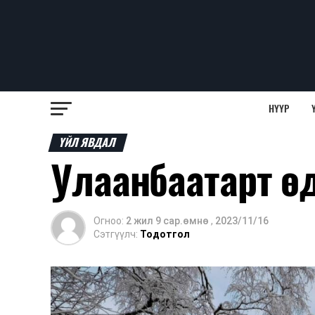
НҮҮР
ҮЙЛ ЯВДАЛ
Улаанбаатарт өд
Огноо:
2 жил 9 сар.өмнө
,
2023/11/16
Сэтгүүлч:
Тодотгол