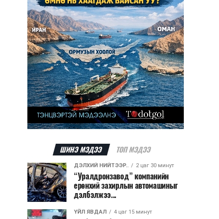
ШИНЭ МЭДЭЭ
ТОП МЭДЭЭ
ДЭЛХИЙ НИЙТЭЭР..
2 цаг 30 минут
“Уралдронзавод” компанийн
ерөнхий захирлын автомашиныг
дэлбэлжээ...
ҮЙЛ ЯВДАЛ
4 цаг 15 минут