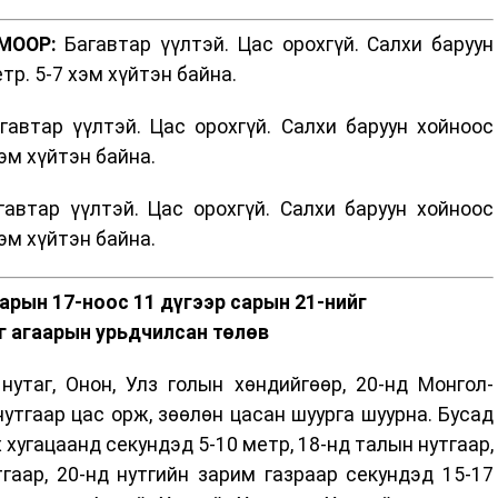
МООР:
Багавтар үүлтэй. Цас орохгүй. Салхи баруун
тр. 5-7 хэм хүйтэн байна.
автар үүлтэй. Цас орохгүй. Салхи баруун хойноос
хэм хүйтэн байна.
автар үүлтэй. Цас орохгүй. Салхи баруун хойноос
хэм хүйтэн байна.
сарын 17-ноос 11 дүгээр сарын 21-нийг
г агаарын урьдчилсан төлөв
нутаг, Онон, Улз голын хөндийгөөр, 20-нд Монгол-
нутгаар цас орж, зөөлөн цасан шуурга шуурна. Бусад
 хугацаанд секундэд 5-10 метр, 18-нд талын нутгаар,
гаар, 20-нд нутгийн зарим газраар секундэд 15-17