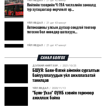
ҮЙЛ ЯВДАЛ
21 цаг 42 минут
Нийтийн тээврийн Ч:19А чиглэлийн замналд
түр хугацаагаар өөрчлөлт ор...
ҮЙЛ ЯВДАЛ
21 цаг 43 минут
Автомашины улсын дугаар сондгой тоогоор
төгссөн бол өнөөдөр шатахуун...
ҮЙЛ ЯВДАЛ
21 цаг 47 минут
Улаанбаатарт өдөртөө 30 хэм дулаан
САНАЛ БОЛГОХ
ДЭЛХИЙ НИЙТЭЭР..
2021/10/25
ДЭЛХИЙ НИЙТЭЭР..
2026/08/06
БШУЯ: Баян-Өлгий аймгийн сургалтын
“Уралдронзавод” компанийн ерөнхий
байгууллагуудын үйл ажиллагаатай
захирлын автомашиныг дэлбэлжээ...
танилцав
ҮЙЛ ЯВДАЛ
2020/11/13
ҮЙЛ ЯВДАЛ
2026/08/06
"Буян-Ухаа" ОУНБ хэвийн горимоор
Сүхбаатар боомтоор тав хоногт 10 мянга гаруй
ажиллаж байна
тонн АИ-92 автобензин и...