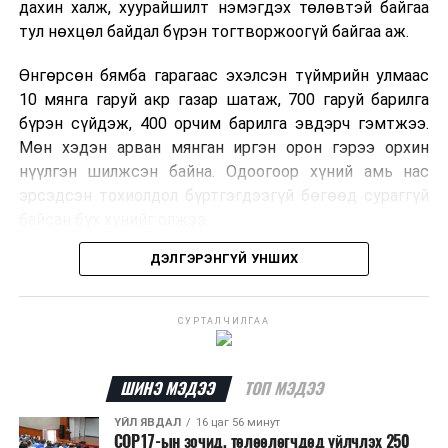
дахин халж, хуурайшилт нэмэгдэх төлөвтэй байгаа
тул нөхцөл байдал бүрэн тогтворжоогүй байгаа аж.
Өнгөрсөн бямба гарагаас эхэлсэн түймрийн улмаас
10 мянга гаруй акр газар шатаж, 700 гаруй барилга
бүрэн сүйдэж, 400 орчим барилга эвдэрч гэмтжээ.
Мөн хэдэн арван мянган иргэн орон гэрээ орхин
нүүлгэн шилжсэн байна. Одоогоор хүний амь нас
эрсэдсэн тохиолдол бүртгэгдээгүй бөгөөд сураггүй
байсан бүх хүнийг олжээ.
ДЭЛГЭРЭНГҮЙ УНШИХ
Албаныхны мэдээлснээр түймрийн нэг голомтыг
санаатайгаар тавьсан байж болзошгүй хэрэгт 37
настай Аарон Фариначчиг баривчилж, галдан
СУРТАЛЧИЛГАА
шатаасан гэх үндэслэлээр эрүүгийн хэрэг үүсгэн
шалгаж байна. Харин бусад хоёр түймрийн
шалтгааныг үргэлжлүүлэн тогтоож байгаа бөгөөд
ШИНЭ МЭДЭЭ
ТОП МЭДЭЭ
аянгын улмаас үүсээгүй гэж үзэж байгаа аж.
ҮЙЛ ЯВДАЛ
16 цаг 56 минут
COP17-ын зочид, төлөөлөгчдөд үйлчлэх 250