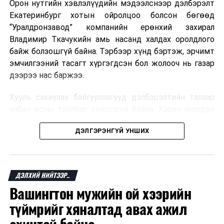
Орон нутгийн хэвлэлүүдийн мэдээлснээр дэлбэрэлт
Мароккогийн хөдөлмөр эрхлэлтийн сайд мэдэгджээ.
Екатеринбург хотын ойролцоо болсон бөгөөд
“Уралдронзавод” компанийн ерөнхий захирал
Владимир Ткачукийн амь насанд халдах оролдлого
байж болзошгүй байна. Тэрбээр хүнд бэртэж, эрчимт
эмчилгээний тасагт хүргэгдсэн бол жолооч нь газар
дээрээ нас баржээ.
Хууль сахиулах байгууллагууд дэлбэрэлтийн талаар
албан ёсны тайлбар хийгээгүй байна. Харин мөрдөн
шалгах байгууллага олон нийтэд аюултай аргаар
ДЭЛГЭРЭНГҮЙ УНШИХ
хүний амь насанд халдахыг завдсан гэх үндэслэлээр
эрүүгийн хэрэг үүсгэсэн талаар эх сурвалж
ДАРААХ МЭДЭЭ
мэдээлжээ.
Зүүн бүсийг хөгжүүлэх төлөвлөгөө нь бэлэн учраас
Ерөнхий сайдаа багаар нь дэмжихээ илэрхийллээ
ДЭЛХИЙ НИЙТЭЭР..
“Уралдронзавод” компани 2023 онд Екатеринбург
Вашингтон мужийн ой хээрийн
хотод байгуулагдсан бөгөөд нисгэгчгүй нисэх
ӨМНӨХ МЭДЭЭ
Нийслэлийн Монгол Ардын намын хорооноос орон
төхөөрөмж үйлдвэрлэдэг аж. Тус компанийн 2025
түймрийг хяналтад авах ажил
нутгийн сонгуулийн мөрийн хөтөлбөрөө хүлээлгэн
оны орлого 6.2 тэрбум рубль, цэвэр ашиг нь 1.9
өглөө