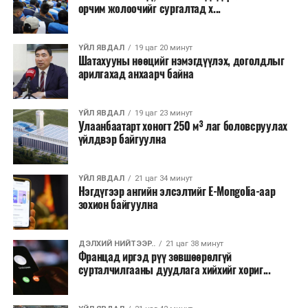
Одоогоор АНУ даяар 13 мужид 90 гаруй томоохон ой,
орчим жолоочийг сургалтад х...
хээрийн түймэр идэвхтэй үргэлжилж байгаагийн
талаас илүү нь Орегон болон Вашингтон мужид
ҮЙЛ ЯВДАЛ
19 цаг 20 минут
бүртгэгдсэн байна. Цаг уурын байгууллагууд ойрын
Шатахууны нөөцийг нэмэгдүүлэх, доголдлыг
өдрүүдэд агаарын температур дахин огцом
арилгахад анхаарч байна
нэмэгдэж, хуурайшилт эрчимжих төлөвтэй байгааг
анхааруулсан бөгөөд энэ нь гал унтраах ажиллагаанд
ҮЙЛ ЯВДАЛ
19 цаг 23 минут
шинэ сорилт учруулж болзошгүйг онцолжээ.
Улаанбаатарт хоногт 250 м³ лаг боловсруулах
үйлдвэр байгуулна
ҮЙЛ ЯВДАЛ
21 цаг 34 минут
Нэгдүгээр ангийн элсэлтийг E-Mongolia-аар
зохион байгуулна
ДЭЛХИЙ НИЙТЭЭР..
21 цаг 38 минут
Францад иргэд рүү зөвшөөрөлгүй
сурталчилгааны дуудлага хийхийг хориг...