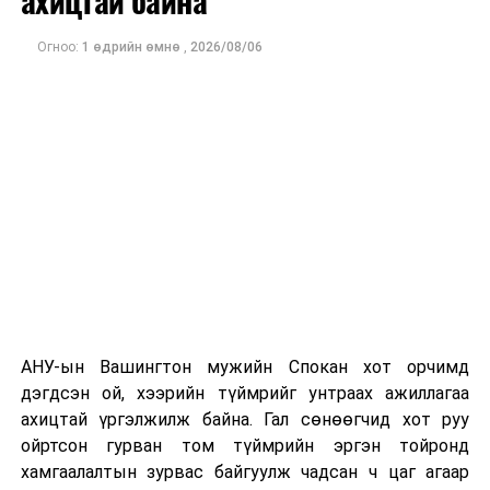
ахицтай байна
тэрбум рубльд хүрсэн гэж РБК мэдээлсэн байна.
Огноо:
1 өдрийн өмнө
,
2026/08/06
Одоогоор дэлбэрэлтийн шалтгаан, хэрэгт холбоотой
этгээдүүдийн талаар дэлгэрэнгүй мэдээлэл гараагүй
байна.
АНУ-ын Вашингтон мужийн Спокан хот орчимд
дэгдсэн ой, хээрийн түймрийг унтраах ажиллагаа
ахицтай үргэлжилж байна. Гал сөнөөгчид хот руу
ойртсон гурван том түймрийн эргэн тойронд
хамгаалалтын зурвас байгуулж чадсан ч цаг агаар