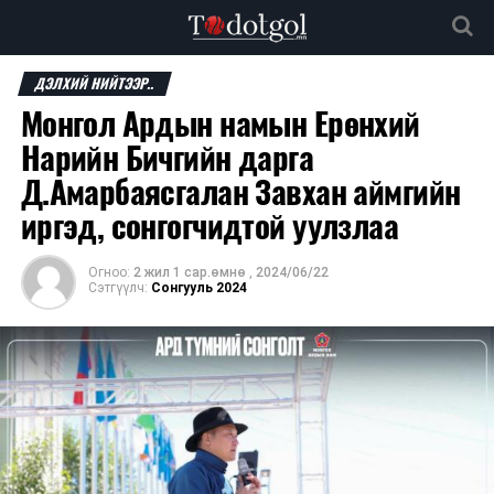
ДЭЛХИЙ НИЙТЭЭР..
Монгол Ардын намын Ерөнхий
Нарийн Бичгийн дарга
Д.Амарбаясгалан Завхан аймгийн
иргэд, сонгогчидтой уулзлаа
Огноо:
2 жил 1 сар.өмнө
,
2024/06/22
Сэтгүүлч:
Сонгууль 2024