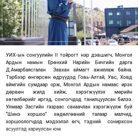
УИХ-ын сонгуулийн II тойрогт нэр дэвшигч, Монгол
Ардын намын Ерөнхий Нарийн Бичгийн дарга
Д.Амарбаясгалан Завхан аймагт ажиллаж байна.
Тэрбээр өнгөрсөн өдрүүдэд Говь-Алтай, Увс, Ховд
аймгийн сумдаар орж, Монгол Ардын намаас ирэх
дөрвөн жилд хийж, хэрэгжүүлэх мөрийн
хөтөлбөрийг иргэд, сонгогчдод танилцуулсан билээ.
Улмаар Засгийн газраас санаачлан хэрэгжүүлж буй
“Шинэ хоршоо” хөдөлгөөний талаар малчид,
хоршоологчдод мэдээлэл өгч, тэдний сонирхсон
асуултад хариулсан юм.