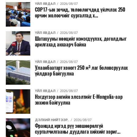
ҮЙЛ ЯВДАЛ
2026/08/07
COP17-ын зочид, төлөөлөгчдөд үйлчлэх 250
Одоогоор АНУ даяар 13 мужид 90 гаруй томоохон ой,
орчим жолоочийг сургалтад х...
хээрийн түймэр идэвхтэй үргэлжилж байгаагийн
талаас илүү нь Орегон болон Вашингтон мужид
ҮЙЛ ЯВДАЛ
2026/08/07
бүртгэгдсэн байна. Цаг уурын байгууллагууд ойрын
Шатахууны нөөцийг нэмэгдүүлэх, доголдлыг
өдрүүдэд агаарын температур дахин огцом
арилгахад анхаарч байна
нэмэгдэж, хуурайшилт эрчимжих төлөвтэй байгааг
анхааруулсан бөгөөд энэ нь гал унтраах ажиллагаанд
ҮЙЛ ЯВДАЛ
2026/08/07
шинэ сорилт учруулж болзошгүйг онцолжээ.
Улаанбаатарт хоногт 250 м³ лаг боловсруулах
үйлдвэр байгуулна
ҮЙЛ ЯВДАЛ
2026/08/07
Нэгдүгээр ангийн элсэлтийг E-Mongolia-аар
зохион байгуулна
ДЭЛХИЙ НИЙТЭЭР..
2026/08/07
Францад иргэд рүү зөвшөөрөлгүй
сурталчилгааны дуудлага хийхийг хориг...