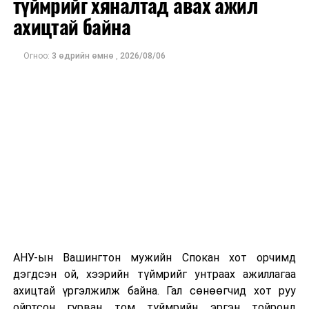
түймрийг хяналтад авах ажил
оны орлого 6.2 тэрбум рубль, цэвэр ашиг нь 1.9
ахицтай байна
тэрбум рубльд хүрсэн гэж РБК мэдээлсэн байна.
Огноо:
3 өдрийн өмнө
,
2026/08/06
Одоогоор дэлбэрэлтийн шалтгаан, хэрэгт холбоотой
этгээдүүдийн талаар дэлгэрэнгүй мэдээлэл гараагүй
байна.
АНУ-ын Вашингтон мужийн Спокан хот орчимд
дэгдсэн ой, хээрийн түймрийг унтраах ажиллагаа
ахицтай үргэлжилж байна. Гал сөнөөгчид хот руу
ойртсон гурван том түймрийн эргэн тойронд