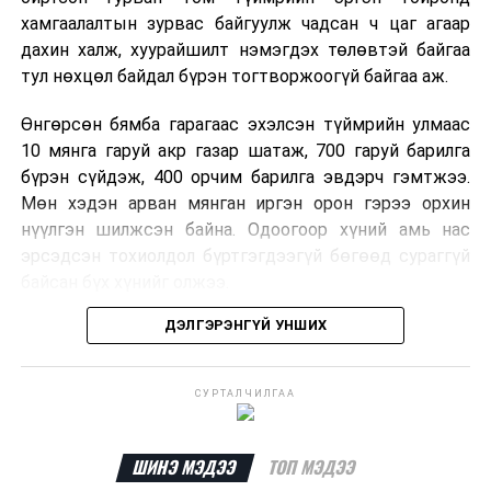
хамгаалалтын зурвас байгуулж чадсан ч цаг агаар
дахин халж, хуурайшилт нэмэгдэх төлөвтэй байгаа
тул нөхцөл байдал бүрэн тогтворжоогүй байгаа аж.
Өнгөрсөн бямба гарагаас эхэлсэн түймрийн улмаас
10 мянга гаруй акр газар шатаж, 700 гаруй барилга
бүрэн сүйдэж, 400 орчим барилга эвдэрч гэмтжээ.
Мөн хэдэн арван мянган иргэн орон гэрээ орхин
нүүлгэн шилжсэн байна. Одоогоор хүний амь нас
эрсэдсэн тохиолдол бүртгэгдээгүй бөгөөд сураггүй
байсан бүх хүнийг олжээ.
ДЭЛГЭРЭНГҮЙ УНШИХ
Албаныхны мэдээлснээр түймрийн нэг голомтыг
санаатайгаар тавьсан байж болзошгүй хэрэгт 37
настай Аарон Фариначчиг баривчилж, галдан
СУРТАЛЧИЛГАА
шатаасан гэх үндэслэлээр эрүүгийн хэрэг үүсгэн
шалгаж байна. Харин бусад хоёр түймрийн
шалтгааныг үргэлжлүүлэн тогтоож байгаа бөгөөд
ШИНЭ МЭДЭЭ
ТОП МЭДЭЭ
аянгын улмаас үүсээгүй гэж үзэж байгаа аж.