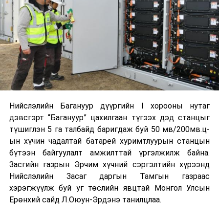
Нийслэлийн Багануур дүүргийн I хорооны нутаг
дэвсгэрт “Багануур” цахилгаан түгээх дэд станцыг
түшиглэн 5 га талбайд баригдаж буй 50 мв/200мв.ц-
ын хүчин чадалтай батарей хуримтлуурын станцын
бүтээн байгуулалт амжилттай үргэлжилж байна.
Засгийн газрын Эрчим хүчний сэргэлтийн хүрээнд
Нийслэлийн Засаг даргын Тамгын газраас
хэрэгжүүлж буй уг төслийн явцтай Монгол Улсын
Ерөнхий сайд Л.Оюун-Эрдэнэ танилцлаа.