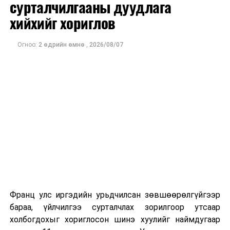
сурталчилгааны дуудлага
үүсвэр бий болгож, батарей хураагуурын станцтай
хийхийг хориглов
холбохоор төлөвлөж буйгаа Нийслэлийн Засаг дарга
Х.Нямбаатар Ерөнхий сайдад танилцууллаа.
Огноо:
2 өдрийн өмнө
,
2026/08/07
Франц улс иргэдийн урьдчилсан зөвшөөрөлгүйгээр
бараа, үйлчилгээ сурталчлах зорилгоор утсаар
Бүтээн байгуулалтын хүрээнд батарей станц, дэд
холбогдохыг хориглосон шинэ хуулийг наймдугаар
станц, цахилгаан дамжуулах агаарын шугам, багануур