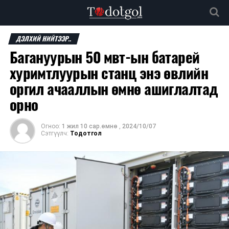
ДЭЛХИЙ НИЙТЭЭР..
Багануурын 50 мвт-ын батарей
хуримтлуурын станц энэ өвлийн
оргил ачааллын өмнө ашиглалтад
орно
Огноо:
1 жил 10 сар.өмнө
,
2024/10/07
Сэтгүүлч:
Тодотгол