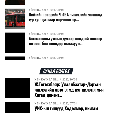
ҮЙЛ ЯВДАЛ
2026/08/07
Нийтийн тээврийн Ч:19А чиглэлийн замналд
түр хугацаагаар өөрчлөлт ор...
ҮЙЛ ЯВДАЛ
2026/08/07
Автомашины улсын дугаар сондгой тоогоор
төгссөн бол өнөөдөр шатахуун...
ҮЙЛ ЯВДАЛ
2026/08/07
Улаанбаатарт өдөртөө 30 хэм дулаан
САНАЛ БОЛГОХ
ХЭН ЮУ ХЭЛЭВ...
2022/10/06
ДЭЛХИЙ НИЙТЭЭР..
2026/08/06
Ж.Тогтохбаяр: Улаанбаатар-Дархан
“Уралдронзавод” компанийн ерөнхий
чиглэлийн авто замд нэг килограммч
захирлын автомашиныг дэлбэлжээ...
Хятад цемент...
ХЭН ЮУ ХЭЛЭВ...
2020/07/31
ҮЙЛ ЯВДАЛ
2026/08/06
УИХ-ын гишүүд Хөдөлмөр, нийгэм
Сүхбаатар боомтоор тав хоногт 10 мянга гаруй