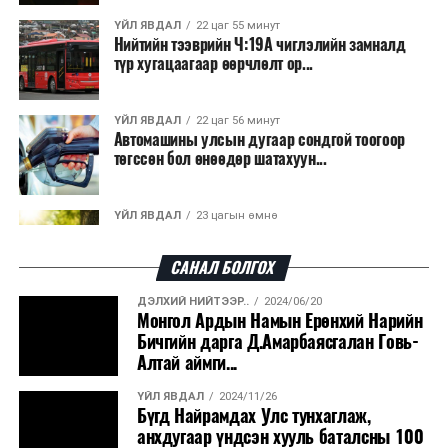
ҮЙЛ ЯВДАЛ
22 цаг 55 минут
Нийтийн тээврийн Ч:19А чиглэлийн замналд
түр хугацаагаар өөрчлөлт ор...
ҮЙЛ ЯВДАЛ
22 цаг 56 минут
Автомашины улсын дугаар сондгой тоогоор
төгссөн бол өнөөдөр шатахуун...
ҮЙЛ ЯВДАЛ
23 цагын өмнө
Улаанбаатарт өдөртөө 30 хэм дулаан
САНАЛ БОЛГОХ
ДЭЛХИЙ НИЙТЭЭР..
2024/06/20
ДЭЛХИЙ НИЙТЭЭР..
2026/08/06
Монгол Ардын Намын Ерөнхий Нарийн
“Уралдронзавод” компанийн ерөнхий
Бичгийн дарга Д.Амарбаясгалан Говь-
захирлын автомашиныг дэлбэлжээ...
Алтай аймги...
ҮЙЛ ЯВДАЛ
2024/11/26
ҮЙЛ ЯВДАЛ
2026/08/06
Бүгд Найрамдах Улс тунхаглаж,
Сүхбаатар боомтоор тав хоногт 10 мянга гаруй
анхдугаар үндсэн хууль баталсны 100
тонн АИ-92 автобензин и...