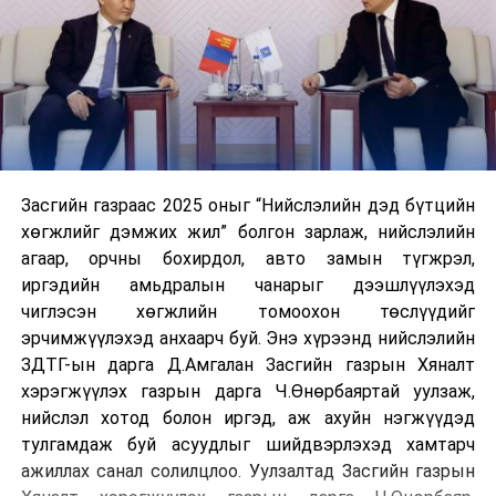
Засгийн газраас 2025 оныг “Нийслэлийн дэд бүтцийн
хөгжлийг дэмжих жил” болгон зарлаж, нийслэлийн
агаар, орчны бохирдол, авто замын түгжрэл,
иргэдийн амьдралын чанарыг дээшлүүлэхэд
чиглэсэн хөгжлийн томоохон төслүүдийг
эрчимжүүлэхэд анхаарч буй. Энэ хүрээнд нийслэлийн
ЗДТГ-ын дарга Д.Амгалан Засгийн газрын Хяналт
хэрэгжүүлэх газрын дарга Ч.Өнөрбаяртай уулзаж,
нийслэл хотод болон иргэд, аж ахуйн нэгжүүдэд
тулгамдаж буй асуудлыг шийдвэрлэхэд хамтарч
ажиллах санал солилцлоо. Уулзалтад Засгийн газрын