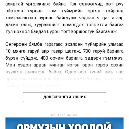
ахицтай үргэлжилж байна. Гал сөнөөгчид хот руу
ойртсон гурван том түймрийн эргэн тойронд
хамгаалалтын зурвас байгуулж чадсан ч цаг агаар
дахин халж, хуурайшилт нэмэгдэх төлөвтэй байгаа
тул нөхцөл байдал бүрэн тогтворжоогүй байгаа аж.
Өнгөрсөн бямба гарагаас эхэлсэн түймрийн улмаас
10 мянга гаруй акр газар шатаж, 700 гаруй барилга
бүрэн сүйдэж, 400 орчим барилга эвдэрч гэмтжээ.
Мөн хэдэн арван мянган иргэн орон гэрээ орхин
нүүлгэн шилжсэн байна. Одоогоор хүний амь нас
эрсэдсэн тохиолдол бүртгэгдээгүй бөгөөд сураггүй
байсан бүх хүнийг олжээ.
ДЭЛГЭРЭНГҮЙ УНШИХ
Албаныхны мэдээлснээр түймрийн нэг голомтыг
санаатайгаар тавьсан байж болзошгүй хэрэгт 37
настай Аарон Фариначчиг баривчилж, галдан
СУРТАЛЧИЛГАА
шатаасан гэх үндэслэлээр эрүүгийн хэрэг үүсгэн
шалгаж байна. Харин бусад хоёр түймрийн