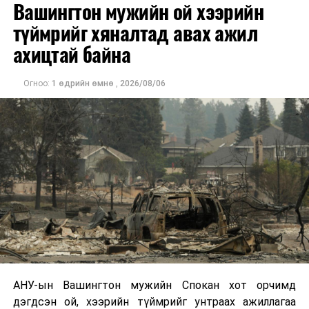
Вашингтон мужийн ой хээрийн
хотод байгуулагдсан бөгөөд нисгэгчгүй нисэх
төхөөрөмж үйлдвэрлэдэг аж. Тус компанийн 2025
түймрийг хяналтад авах ажил
оны орлого 6.2 тэрбум рубль, цэвэр ашиг нь 1.9
ахицтай байна
тэрбум рубльд хүрсэн гэж РБК мэдээлсэн байна.
Огноо:
1 өдрийн өмнө
,
2026/08/06
Одоогоор дэлбэрэлтийн шалтгаан, хэрэгт холбоотой
этгээдүүдийн талаар дэлгэрэнгүй мэдээлэл гараагүй
байна.
АНУ-ын Вашингтон мужийн Спокан хот орчимд
дэгдсэн ой, хээрийн түймрийг унтраах ажиллагаа