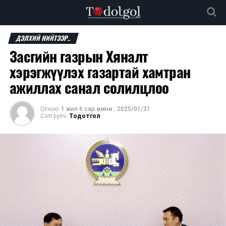
ДЭЛХИЙ НИЙТЭЭР..
Засгийн газрын Хяналт
хэрэгжүүлэх газартай хамтран
ажиллах санал солилцлоо
Огноо:
1 жил 6 сар.өмнө
,
2025/01/31
Сэтгүүлч:
Тодотгол