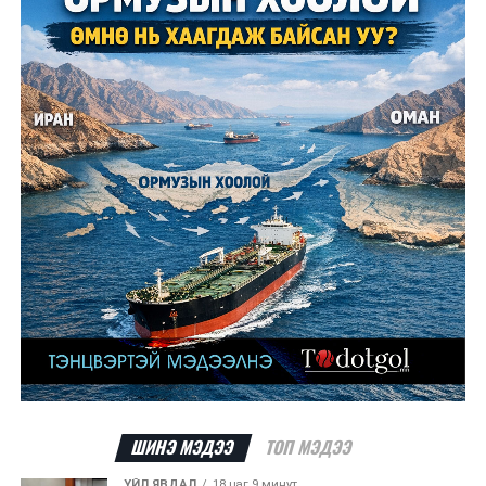
шалтгааныг үргэлжлүүлэн тогтоож байгаа бөгөөд
аянгын улмаас үүсээгүй гэж үзэж байгаа аж.
Одоогоор АНУ даяар 13 мужид 90 гаруй томоохон ой,
хээрийн түймэр идэвхтэй үргэлжилж байгаагийн
талаас илүү нь Орегон болон Вашингтон мужид
бүртгэгдсэн байна. Цаг уурын байгууллагууд ойрын
өдрүүдэд агаарын температур дахин огцом
нэмэгдэж, хуурайшилт эрчимжих төлөвтэй байгааг
анхааруулсан бөгөөд энэ нь гал унтраах ажиллагаанд
шинэ сорилт учруулж болзошгүйг онцолжээ.
ШИНЭ МЭДЭЭ
ТОП МЭДЭЭ
ҮЙЛ ЯВДАЛ
18 цаг 9 минут