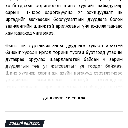
холбогдохыг хориглосон шинэ хуулийг наймдугаар
сарын 11-нээс хэрэгжүүлнэ. Уг зохицуулалт нь
иргэдийг залхаасан борлуулалтын дуудлага болон
залилангийн шинжтэй арилжааны үйл ажиллагаанаас
хамгаалахад чиглэжээ.
Өмнө нь сурталчилгааны дуудлага хүлээн авахгүй
байхыг хүссэн иргэд төрийн тусгай бүртгэлд утасны
дугаараа оруулах шаардлагатай байсан ч зарим
дуудлагын төв уг жагсаалтыг үл тоодог байжээ.
Шинэ хуулиар харин аж ахуйн нэгжүүд хэрэглэгчээс
урьдчилан зөвшөөрөл аваагүй тохиолдолд
сурталчилгааны зорилгоор утсаар холбогдох эрхгүй
болно. Иргэн өгсөн зөвшөөрлөө хүссэн үедээ цуцлах
ДЭЛГЭРЭНГҮЙ УНШИХ
боломжтой.
Францын эрх баригчдын тооцоолсноор тус улсын
иргэдийн дөрөвний гурав орчим нь долоо хоног бүр
ДЭЛХИЙ НИЙТЭЭР..
дор хаяж нэг удаа хүсээгүй сурталчилгааны дуудлага