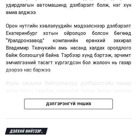
удирдлагын автомашинд дэлбэрэлт болж, нэг хүн
Мароккогийн дуудлагын төвүүдийн орлогын 80 гаруй
амиа алджээ.
хувь Францын зах зээлээс бүрддэг бөгөөд тус улсын
40–50 мянган ажлын байр эрсдэлд орж болзошгүйг
Орон нутгийн хэвлэлүүдийн мэдээлснээр дэлбэрэлт
Мароккогийн хөдөлмөр эрхлэлтийн сайд мэдэгджээ.
Екатеринбург хотын ойролцоо болсон бөгөөд
“Уралдронзавод” компанийн ерөнхий захирал
Владимир Ткачукийн амь насанд халдах оролдлого
байж болзошгүй байна. Тэрбээр хүнд бэртэж, эрчимт
эмчилгээний тасагт хүргэгдсэн бол жолооч нь газар
дээрээ нас баржээ.
Хууль сахиулах байгууллагууд дэлбэрэлтийн талаар
албан ёсны тайлбар хийгээгүй байна. Харин мөрдөн
шалгах байгууллага олон нийтэд аюултай аргаар
ДЭЛГЭРЭНГҮЙ УНШИХ
хүний амь насанд халдахыг завдсан гэх үндэслэлээр
эрүүгийн хэрэг үүсгэсэн талаар эх сурвалж
мэдээлжээ.
ДЭЛХИЙ НИЙТЭЭР..
“Уралдронзавод” компани 2023 онд Екатеринбург