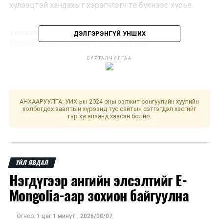
хүлээцтэй хандахыг хэрэгчлэгч та бүхнээс хүсье.
ДЭЛГЭРЭНГҮЙ УНШИХ
ДАРААХ МЭДЭЭ
Улаанбаатарт өдөртөө 29 хэм дулаан
ӨМНӨХ МЭДЭЭ
СУРТАЛЧИЛГАА
Сүхбаатар дүүрэгт 37228 ам.метр явган хүний замын
засвар, арчлалтыг энэ сарын 20-ноос эхлүүлнэ
АНХААРУУЛГА: УИХ-ын 2024 оны ээлжит сонгуулийн хуулийн
холбогдох заалтын хүрээнд тус сайтын сэтгэгдэл хэсгийг
түр хугацаанд хаасан болно.
ҮЙЛ ЯВДАЛ
Нэгдүгээр ангийн элсэлтийг E-
Mongolia-аар зохион байгуулна
Огноо:
1 цаг 1 минут
,
2026/08/07