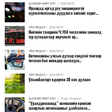
ДЭЛХИЙ НИЙТЭЭР..
2026/08/07
Францад иргэд рүү зөвшөөрөлгүй
сурталчилгааны дуудлага хийхийг хориг...
ҮЙЛ ЯВДАЛ
2026/08/07
Нийтийн тээврийн Ч:19А чиглэлийн замналд
түр хугацаагаар өөрчлөлт ор...
ҮЙЛ ЯВДАЛ
2026/08/07
Автомашины улсын дугаар сондгой тоогоор
төгссөн бол өнөөдөр шатахуун...
ҮЙЛ ЯВДАЛ
2026/08/07
Улаанбаатарт өдөртөө 30 хэм дулаан
ДЭЛХИЙ НИЙТЭЭР..
16 цаг 43 минут
“Уралдронзавод” компанийн ерөнхий
захирлын автомашиныг дэлбэлжээ...