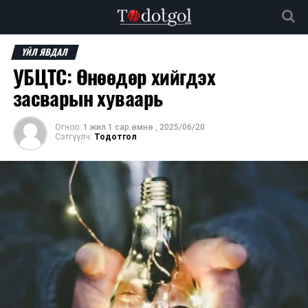
ҮЙЛ ЯВДАЛ
УБЦТС: Өнөөдөр хийгдэх
засварын хуваарь
Огноо:
1 жил 1 сар.өмнө
,
2025/06/20
Сэтгүүлч:
Тодотгол