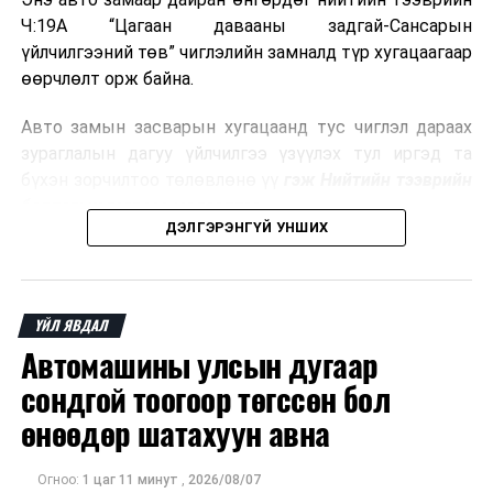
Ч:19А “Цагаан давааны задгай-Сансарын
байранд элсэлт, бүртгэл болон бусад аливаа
үйлчилгээний төв” чиглэлийн замналд түр хугацаагаар
арга хэмжээ зохион байгуулахгүй болно.
өөрчлөлт орж байна.
Авто замын засварын хугацаанд тус чиглэл дараах
зураглалын дагуу үйлчилгээ үзүүлэх тул иргэд та
бүхэн зорчилтоо төлөвлөнө үү
гэж Нийтийн тээврийн
бодлогын газраас мэдээллээ.
ДЭЛГЭРЭНГҮЙ УНШИХ
ҮЙЛ ЯВДАЛ
Автомашины улсын дугаар
сондгой тоогоор төгссөн бол
өнөөдөр шатахуун авна
Огноо:
1 цаг 11 минут
,
2026/08/07