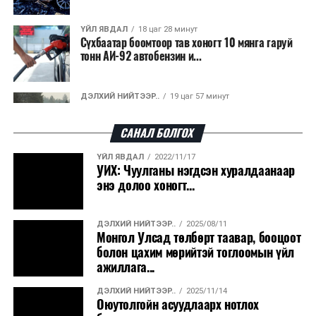
ҮЙЛ ЯВДАЛ
18 цаг 28 минут
Сүхбаатар боомтоор тав хоногт 10 мянга гаруй
тонн АИ-92 автобензин и...
ДЭЛХИЙ НИЙТЭЭР..
19 цаг 57 минут
Вашингтон мужийн ой хээрийн түймрийг
хяналтад авах ажил ахицтай байн...
САНАЛ БОЛГОХ
ҮЙЛ ЯВДАЛ
2022/11/17
ДЭЛХИЙ НИЙТЭЭР..
20 цаг 38 минут
УИХ: Чуулганы нэгдсэн хуралдаанаар
АНУ, Иран Ормузын хоолойг нээх тохиролцоонд
энэ долоо хоногт...
ойртож байна
ДЭЛХИЙ НИЙТЭЭР..
2025/08/11
ХЭН ЮУ ХЭЛЭВ...
20 цаг 41 минут
Монгол Улсад төлбөрт таавар, бооцоот
АНУ-д урьдчилсан сонгуулийн дараах
болон цахим мөрийтэй тоглоомын үйл
өрсөлдөөн ширүүсэв
ажиллага...
ДЭЛХИЙ НИЙТЭЭР..
2025/11/14
ҮЙЛ ЯВДАЛ
20 цаг 45 минут
Оюутолгойн асуудлаарх нотлох
Эм, вакцины нэгдсэн худалдан авалтаар 3.15