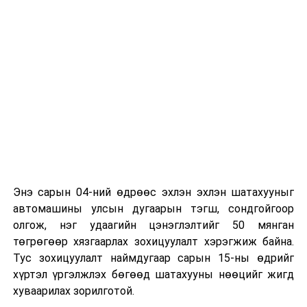
Энэ сарын 04-ний өдрөөс эхлэн эхлэн шатахууныг
автомашины улсын дугаарын тэгш, сондгойгоор
олгож, нэг удаагийн цэнэглэлтийг 50 мянган
төгрөгөөр хязгаарлах зохицуулалт хэрэгжиж байна.
Тус зохицуулалт наймдугаар сарын 15-ны өдрийг
хүртэл үргэлжлэх бөгөөд шатахууны нөөцийг жигд
хуваарилах зорилготой.