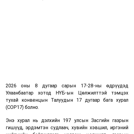
2026 оны 8 дугаар сарын 17-28-ны өдрүүдэд
Улаанбаатар хотод НҮБ-ын Цөлжилттэй тэмцэх
тухай конвенцын Талуудын 17 дугаар бага хурал
(COP17) болно.
Энэ хурал нь дэлхийн 197 улсын Засгийн газрын
гишүүд, эрдэмтэн судлаач, хувийн хэвшил, иргэний