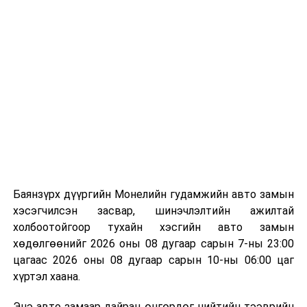
Энэ хугацаанд хүүхэд бүртгэх дэмжлэгийн баг
сургуулиуд дээр ажиллахгүй.
Их, дээд сургуулийн хичээл
2026 оны 9 дүгээр сарын 1-нээс цахимаар
эхэлнэ.
2026 оны 9 дүгээр сарын 14-нөөс танхимаар
үргэлжилнэ.
Оюутны дотуур байр
Баянзүрх дүүргийн Монелийн гудамжийн авто замын
2026 оны 9 дүгээр сарын 13-наас оюутнуудыг
хэсэгчилсэн засвар, шинэчлэлтийн ажилтай
дотуур байранд оруулж эхэлнэ.
холбоотойгоор тухайн хэсгийн авто замын
Сургууль, цэцэрлэгийн үйл ажиллагааны
хөдөлгөөнийг 2026 оны 08 дугаар сарын 7-ны 23:00
зохицуулалт
цагаас 2026 оны 08 дугаар сарын 10-ны 06:00 цаг
хүртэл хаана.
2026 оны 8 дугаар сарын 17–28-ны өдрүүдэд
Энэ авто замаар дайран өнгөрдөг нийтийн тээврийн
нийслэлийн бүх сургууль, цэцэрлэгт ажлын