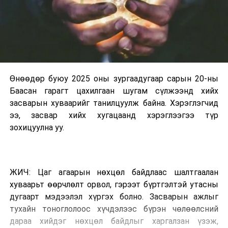
Өнөөдөр буюу 2025 оны зургаадугаар сарын 20-ны
Баасан гарагт цахилгаан шугам сүлжээнд хийх
засварын хуваарийг танилцуулж байна. Хэрэглэгчид
ээ, засвар хийх хугацаанд хэрэглээгээ түр
зохицуулна уу.
ЖИЧ: Цаг агаарын нөхцөл байдлаас шалтгаалан
хуваарьт өөрчлөлт орвол, гэрээт бүртгэлтэй утасны
дугаарт мэдээлэл хүргэх болно. Засварын ажлыг
тухайн тоноглолоос хүчдэлээс бүрэн чөлөөлсний
дараа хийдэг нөхцөл байдлыг харгалзан үзэж,