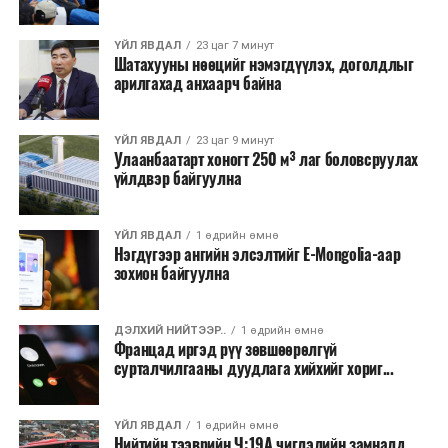
хээрийн түймэр идэвхтэй үргэлжилж байгаагийн
талаас илүү нь Орегон болон Вашингтон мужид
ҮЙЛ ЯВДАЛ
23 цаг 7 минут
бүртгэгдсэн байна. Цаг уурын байгууллагууд ойрын
Шатахууны нөөцийг нэмэгдүүлэх, доголдлыг
өдрүүдэд агаарын температур дахин огцом
арилгахад анхаарч байна
нэмэгдэж, хуурайшилт эрчимжих төлөвтэй байгааг
анхааруулсан бөгөөд энэ нь гал унтраах ажиллагаанд
ҮЙЛ ЯВДАЛ
23 цаг 9 минут
шинэ сорилт учруулж болзошгүйг онцолжээ.
Улаанбаатарт хоногт 250 м³ лаг боловсруулах
үйлдвэр байгуулна
ҮЙЛ ЯВДАЛ
1 өдрийн өмнө
Нэгдүгээр ангийн элсэлтийг E-Mongolia-аар
зохион байгуулна
ДЭЛХИЙ НИЙТЭЭР..
1 өдрийн өмнө
Францад иргэд рүү зөвшөөрөлгүй
сурталчилгааны дуудлага хийхийг хориг...
ҮЙЛ ЯВДАЛ
1 өдрийн өмнө
Нийтийн тээврийн Ч:19А чиглэлийн замналд