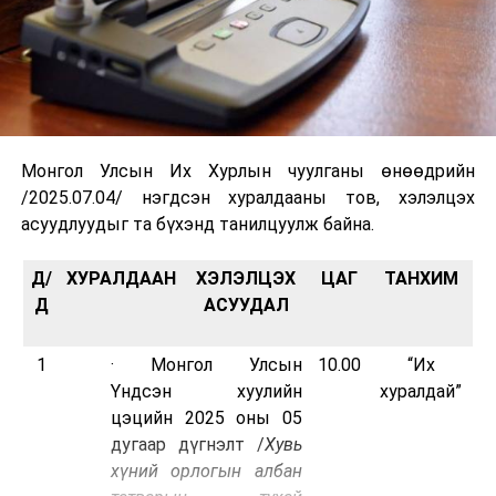
Монгол Улсын Их Хурлын чуулганы өнөөдрийн
/2025.07.04/ нэгдсэн хуралдааны тов, хэлэлцэх
асуудлуудыг та бүхэнд танилцуулж байна.
Д/
ХУРАЛДААН
ХЭЛЭЛЦЭХ
ЦАГ
ТАНХИМ
Д
АСУУДАЛ
1
· Монгол Улсын
10.00
“Их
Үндсэн хуулийн
хуралдай”
цэцийн 2025 оны 05
дугаар дүгнэлт /
Хувь
хүний орлогын албан