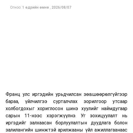
төсөл
/
Улсын Их
Хурлын гишүүн
Огноо:
1 өдрийн өмнө
,
2026/08/07
Д.Үүрийнтуяа нарын 6
гишүүн 2025.06.24-ний
өдөр өргөн мэдүүлсэн,
хэлэлцэх эсэх
, асуулт,
хариулт 60 минут
/
·
Харьяатын тухай
хуульд нэмэлт
оруулах тухай хуулийн
төсөл болон хамт
өргөн мэдүүлсэн
хуулийн төсөл
/
Улсын
Франц улс иргэдийн урьдчилсан зөвшөөрөлгүйгээр
Их Хурлын гишүүн
бараа, үйлчилгээ сурталчлах зорилгоор утсаар
П.Сайнзориг нарын 9
холбогдохыг хориглосон шинэ хуулийг наймдугаар
гишүүн 2025.06.19-ний
сарын 11-нээс хэрэгжүүлнэ. Уг зохицуулалт нь
өдөр өргөн мэдүүлсэн,
иргэдийг залхаасан борлуулалтын дуудлага болон
хэлэлцэх эсэх
, асуулт,
залилангийн шинжтэй арилжааны үйл ажиллагаанаас