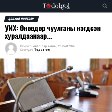
ДЭЛХИЙ НИЙТЭЭР..
УИХ: Өнөөдөр чуулганы нэгдсэн
хуралдаанаар...
Огноо:
1 жил 1 сар.өмнө
,
2025/07/04
Сэтгүүлч:
Тодотгол