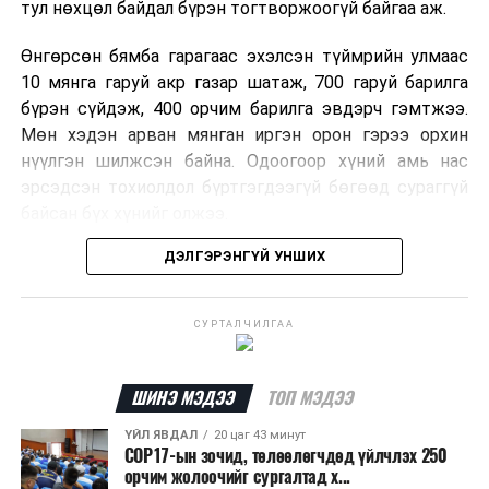
тул нөхцөл байдал бүрэн тогтворжоогүй байгаа аж.
Өнгөрсөн бямба гарагаас эхэлсэн түймрийн улмаас
10 мянга гаруй акр газар шатаж, 700 гаруй барилга
бүрэн сүйдэж, 400 орчим барилга эвдэрч гэмтжээ.
Мөн хэдэн арван мянган иргэн орон гэрээ орхин
нүүлгэн шилжсэн байна. Одоогоор хүний амь нас
эрсэдсэн тохиолдол бүртгэгдээгүй бөгөөд сураггүй
байсан бүх хүнийг олжээ.
ДЭЛГЭРЭНГҮЙ УНШИХ
Албаныхны мэдээлснээр түймрийн нэг голомтыг
санаатайгаар тавьсан байж болзошгүй хэрэгт 37
настай Аарон Фариначчиг баривчилж, галдан
СУРТАЛЧИЛГАА
шатаасан гэх үндэслэлээр эрүүгийн хэрэг үүсгэн
шалгаж байна. Харин бусад хоёр түймрийн
шалтгааныг үргэлжлүүлэн тогтоож байгаа бөгөөд
ШИНЭ МЭДЭЭ
ТОП МЭДЭЭ
аянгын улмаас үүсээгүй гэж үзэж байгаа аж.
ҮЙЛ ЯВДАЛ
20 цаг 43 минут
COP17-ын зочид, төлөөлөгчдөд үйлчлэх 250
Одоогоор АНУ даяар 13 мужид 90 гаруй томоохон ой,
орчим жолоочийг сургалтад х...