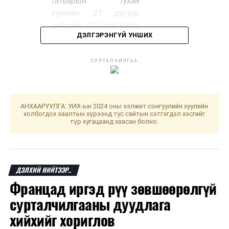
татварын тухай
хуулийн 21 дүгээр
зүйлийн 21.1 дэх хэсэг
ДЭЛГЭРЭНГҮЙ УНШИХ
Монгол Улсын Үндсэн
хуулийг зөрчсөн эсэх
маргааныг хянан
СУРТАЛЧИЛГАА
шийдвэрлэсэн тухай
/
· Нийгмийн даатгалын
АНХААРУУЛГА: УИХ-ын 2024 оны ээлжит сонгуулийн хуулийн
үндэсний зөвлөлийн
холбогдох заалтын хүрээнд тус сайтын сэтгэгдэл хэсгийг
гишүүнийг томилох,
түр хугацаанд хаасан болно.
чөлөөлөх тухай
асуудал
·
Олон хүүхэд төрүүлж
ДЭЛХИЙ НИЙТЭЭР..
өсгөсөн эхийг
Францад иргэд рүү зөвшөөрөлгүй
урамшуулах тухай
сурталчилгааны дуудлага
хуульд өөрчлөлт
хийхийг хориглов
оруулах тухай хуулийн