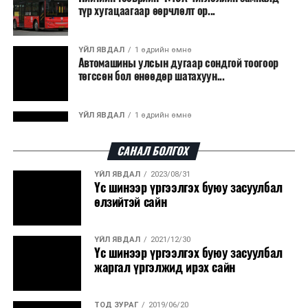
түр хугацаагаар өөрчлөлт ор...
ҮЙЛ ЯВДАЛ
1 өдрийн өмнө
Автомашины улсын дугаар сондгой тоогоор
төгссөн бол өнөөдөр шатахуун...
ҮЙЛ ЯВДАЛ
1 өдрийн өмнө
Улаанбаатарт өдөртөө 30 хэм дулаан
САНАЛ БОЛГОХ
ҮЙЛ ЯВДАЛ
2023/08/31
ДЭЛХИЙ НИЙТЭЭР..
2026/08/06
Үс шинээр үргээлгэх буюу засуулбал
“Уралдронзавод” компанийн ерөнхий
өлзийтэй сайн
захирлын автомашиныг дэлбэлжээ...
ҮЙЛ ЯВДАЛ
2021/12/30
ҮЙЛ ЯВДАЛ
2026/08/06
Үс шинээр үргээлгэх буюу засуулбал
Сүхбаатар боомтоор тав хоногт 10 мянга гаруй
жаргал үргэлжид ирэх сайн
тонн АИ-92 автобензин и...
ТОД ЗУРАГ
2019/06/20