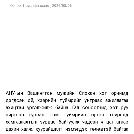
Огноо:
1 өдрийн өмнө
,
2026/08/06
Одоогоор дэлбэрэлтийн шалтгаан, хэрэгт холбоотой
этгээдүүдийн талаар дэлгэрэнгүй мэдээлэл гараагүй
байна.
АНУ-ын Вашингтон мужийн Спокан хот орчимд
дэгдсэн ой, хээрийн түймрийг унтраах ажиллагаа
ахицтай үргэлжилж байна. Гал сөнөөгчид хот руу
ойртсон гурван том түймрийн эргэн тойронд
хамгаалалтын зурвас байгуулж чадсан ч цаг агаар
дахин халж, хуурайшилт нэмэгдэх төлөвтэй байгаа