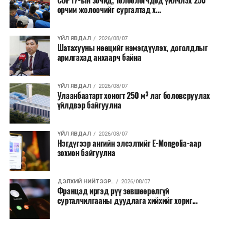
COP17-ын зочид, төлөөлөгчдөд үйлчлэх 250
Одоогоор АНУ даяар 13 мужид 90 гаруй томоохон ой,
орчим жолоочийг сургалтад х...
хээрийн түймэр идэвхтэй үргэлжилж байгаагийн
талаас илүү нь Орегон болон Вашингтон мужид
ҮЙЛ ЯВДАЛ
2026/08/07
бүртгэгдсэн байна. Цаг уурын байгууллагууд ойрын
Шатахууны нөөцийг нэмэгдүүлэх, доголдлыг
өдрүүдэд агаарын температур дахин огцом
арилгахад анхаарч байна
нэмэгдэж, хуурайшилт эрчимжих төлөвтэй байгааг
анхааруулсан бөгөөд энэ нь гал унтраах ажиллагаанд
ҮЙЛ ЯВДАЛ
2026/08/07
шинэ сорилт учруулж болзошгүйг онцолжээ.
Улаанбаатарт хоногт 250 м³ лаг боловсруулах
үйлдвэр байгуулна
ҮЙЛ ЯВДАЛ
2026/08/07
Нэгдүгээр ангийн элсэлтийг E-Mongolia-аар
зохион байгуулна
ДЭЛХИЙ НИЙТЭЭР..
2026/08/07
Францад иргэд рүү зөвшөөрөлгүй
сурталчилгааны дуудлага хийхийг хориг...