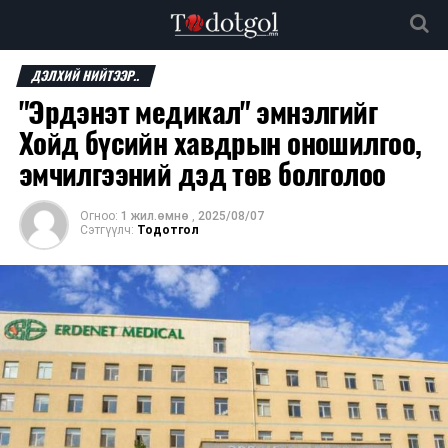
ДЭЛХИЙ НИЙТЭЭР..
"Эрдэнэт медикал" эмнэлгийг
Хойд бүсийн хавдрын оношилгоо,
эмчилгээний дэд төв болголоо
Огноо:
1 жил.өмнө
,
2025/08/07
Сэтгүүлч:
Тодотгол