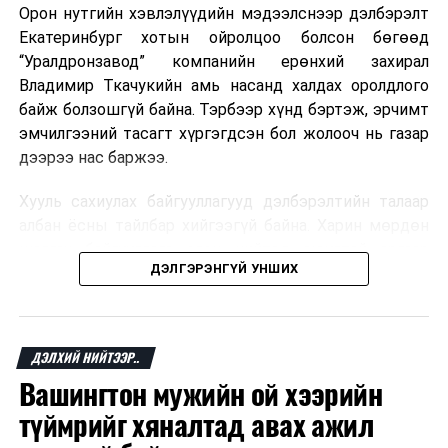
Орон нутгийн хэвлэлүүдийн мэдээлснээр дэлбэрэлт
Мароккогийн хөдөлмөр эрхлэлтийн сайд мэдэгджээ.
Екатеринбург хотын ойролцоо болсон бөгөөд
“Уралдронзавод” компанийн ерөнхий захирал
Владимир Ткачукийн амь насанд халдах оролдлого
байж болзошгүй байна. Тэрбээр хүнд бэртэж, эрчимт
эмчилгээний тасагт хүргэгдсэн бол жолооч нь газар
дээрээ нас баржээ.
Хууль сахиулах байгууллагууд дэлбэрэлтийн талаар
албан ёсны тайлбар хийгээгүй байна. Харин мөрдөн
шалгах байгууллага олон нийтэд аюултай аргаар
ДЭЛГЭРЭНГҮЙ УНШИХ
хүний амь насанд халдахыг завдсан гэх үндэслэлээр
эрүүгийн хэрэг үүсгэсэн талаар эх сурвалж
мэдээлжээ.
ДЭЛХИЙ НИЙТЭЭР..
“Уралдронзавод” компани 2023 онд Екатеринбург
Вашингтон мужийн ой хээрийн
хотод байгуулагдсан бөгөөд нисгэгчгүй нисэх
төхөөрөмж үйлдвэрлэдэг аж. Тус компанийн 2025
түймрийг хяналтад авах ажил
оны орлого 6.2 тэрбум рубль, цэвэр ашиг нь 1.9