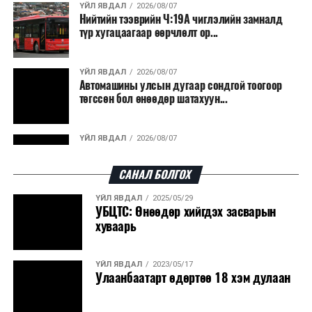
ҮЙЛ ЯВДАЛ
2026/08/07
Нийтийн тээврийн Ч:19А чиглэлийн замналд
түр хугацаагаар өөрчлөлт ор...
ҮЙЛ ЯВДАЛ
2026/08/07
Автомашины улсын дугаар сондгой тоогоор
төгссөн бол өнөөдөр шатахуун...
ҮЙЛ ЯВДАЛ
2026/08/07
Улаанбаатарт өдөртөө 30 хэм дулаан
САНАЛ БОЛГОХ
ҮЙЛ ЯВДАЛ
2025/05/29
ДЭЛХИЙ НИЙТЭЭР..
2026/08/06
УБЦТС: Өнөөдөр хийгдэх засварын
“Уралдронзавод” компанийн ерөнхий
хуваарь
захирлын автомашиныг дэлбэлжээ...
ҮЙЛ ЯВДАЛ
2023/05/17
ҮЙЛ ЯВДАЛ
2026/08/06
Улаанбаатарт өдөртөө 18 хэм дулаан
Сүхбаатар боомтоор тав хоногт 10 мянга гаруй
тонн АИ-92 автобензин и...