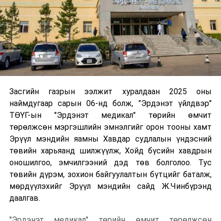
Засгийн газрын ээлжит хуралдаан 2025 оны
наймдугаар сарын 06-нд болж, ”Эрдэнэт үйлдвэр"
ТӨҮГ-ын "Эрдэнэт медикал" төрийн өмчит
төрөлжсөн мэргэшлийн эмнэлгийг орон тооны хамт
Эрүүл мэндийн яамны Хавдар судлалын үндэсний
төвийн харьяанд шилжүүлж, Хойд бүсийн хавдрын
оношилгоо, эмчилгээний дэд төв болголоо. Тус
төвийн дүрэм, зохион байгуулалтын бүтцийг баталж,
мөрдүүлэхийг Эрүүл мэндийн сайд Ж.Чинбүрэнд
даалгав.
"Эрдэнэт медикал" төрийн өмчит төрөлжсөн