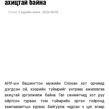
ахицтай байна
тэрбум рубльд хүрсэн гэж РБК мэдээлсэн байна.
Огноо:
2 өдрийн өмнө
,
2026/08/06
Одоогоор дэлбэрэлтийн шалтгаан, хэрэгт холбоотой
этгээдүүдийн талаар дэлгэрэнгүй мэдээлэл гараагүй
байна.
АНУ-ын Вашингтон мужийн Спокан хот орчимд
дэгдсэн ой, хээрийн түймрийг унтраах ажиллагаа
ахицтай үргэлжилж байна. Гал сөнөөгчид хот руу
ойртсон гурван том түймрийн эргэн тойронд
хамгаалалтын зурвас байгуулж чадсан ч цаг агаар