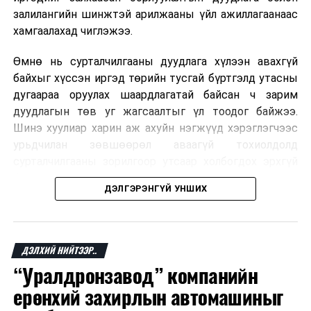
залилангийн шинжтэй арилжааны үйл ажиллагаанаас
хамгаалахад чиглэжээ.
Өмнө нь сурталчилгааны дуудлага хүлээн авахгүй
байхыг хүссэн иргэд төрийн тусгай бүртгэлд утасны
дугаараа оруулах шаардлагатай байсан ч зарим
дуудлагын төв уг жагсаалтыг үл тоодог байжээ.
Шинэ хуулиар харин аж ахуйн нэгжүүд хэрэглэгчээс
урьдчилан зөвшөөрөл аваагүй тохиолдолд
сурталчилгааны зорилгоор утсаар холбогдох эрхгүй
болно. Иргэн өгсөн зөвшөөрлөө хүссэн үедээ цуцлах
ДЭЛГЭРЭНГҮЙ УНШИХ
боломжтой.
Францын эрх баригчдын тооцоолсноор тус улсын
иргэдийн дөрөвний гурав орчим нь долоо хоног бүр
ДЭЛХИЙ НИЙТЭЭР..
дор хаяж нэг удаа хүсээгүй сурталчилгааны дуудлага
“Уралдронзавод” компанийн
хүлээн авдаг бөгөөд олон хүн үүнээс ч олон
ерөнхий захирлын автомашиныг
дуудлагад өртдөг байна. Хэрэглэгчийн эрхийг
хамгаалах 11 байгууллага 2024 онд хамтран