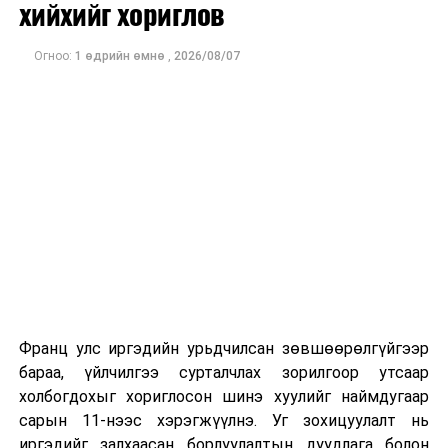
хийхийг хориглов
ӨМНӨХ МЭДЭЭ
Богд хааны ордон болон түүх, соёлын өвийг хамгаалах
талаар үүрэг даалгавар өглөө
Огноо:
1 өдрийн өмнө
,
2026/08/07
Франц улс иргэдийн урьдчилсан зөвшөөрөлгүйгээр
бараа, үйлчилгээ сурталчлах зорилгоор утсаар
холбогдохыг хориглосон шинэ хуулийг наймдугаар
сарын 11-нээс хэрэгжүүлнэ. Уг зохицуулалт нь
иргэдийг залхаасан борлуулалтын дуудлага болон