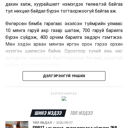
дахин халж, хуурайшилт нэмэгдэх төлөвтэй байгаа
тул нөхцөл байдал бүрэн тогтворжоогүй байгаа аж.
Өнгөрсөн бямба гарагаас эхэлсэн түймрийн улмаас
10 мянга гаруй акр газар шатаж, 700 гаруй барилга
бүрэн сүйдэж, 400 орчим барилга эвдэрч гэмтжээ.
Мөн хэдэн арван мянган иргэн орон гэрээ орхин
нүүлгэн шилжсэн байна. Одоогоор хүний амь нас
эрсэдсэн тохиолдол бүртгэгдээгүй бөгөөд сураггүй
байсан бүх хүнийг олжээ.
ДЭЛГЭРЭНГҮЙ УНШИХ
Албаныхны мэдээлснээр түймрийн нэг голомтыг
санаатайгаар тавьсан байж болзошгүй хэрэгт 37
настай Аарон Фариначчиг баривчилж, галдан
СУРТАЛЧИЛГАА
шатаасан гэх үндэслэлээр эрүүгийн хэрэг үүсгэн
шалгаж байна. Харин бусад хоёр түймрийн
шалтгааныг үргэлжлүүлэн тогтоож байгаа бөгөөд
ШИНЭ МЭДЭЭ
ТОП МЭДЭЭ
аянгын улмаас үүсээгүй гэж үзэж байгаа аж.
ҮЙЛ ЯВДАЛ
2026/08/07