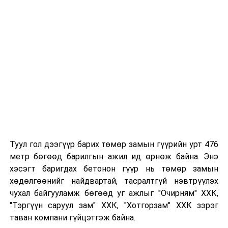
мэдээллийг нягталж, баталгаажуулсан байх
Таны хүүхэд өнгөрсөн жил цэцэрлэгт
хамрагдсан бол тухайн цэцэрлэгтээ
"Үргэлжлүүлж явах" эсэх сонголтыг хийх
Хэрэв шилжилт хөдөлгөөн хийх бол 2026 оны
08 дугаар сарын 07-ны өдрөөс өмнө
баталгаажуулсан байх.
Туул гол дээгүүр барих төмөр замын гүүрийн урт 476
метр бөгөөд барилгын ажил ид өрнөж байна. Энэ
хэсэгт баригдах бетонон гүүр нь төмөр замын
хөдөлгөөнийг найдвартай, тасралтгүй нэвтрүүлэх
чухал байгууламж бөгөөд уг ажлыг "Очирням" ХХК,
"Тэргүүн саруул зам" ХХК, "Хотгорзам" ХХК зэрэг
таван компани гүйцэтгэж байна.