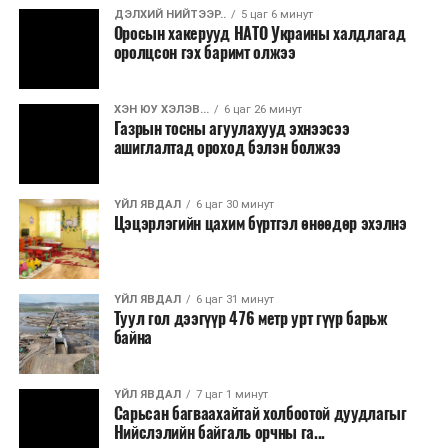
ДЭЛХИЙ НИЙТЭЭР..
5 цаг 6 минут
Оросын хакерууд НАТО Украины халдлагад
оролцсон гэх баримт олжээ
ХЭН ЮУ ХЭЛЭВ...
6 цаг 26 минут
Газрын тосны агуулахууд эхнээсээ
ашиглалтад ороход бэлэн болжээ
ҮЙЛ ЯВДАЛ
6 цаг 30 минут
Цэцэрлэгийн цахим бүртгэл өнөөдөр эхэлнэ
ҮЙЛ ЯВДАЛ
6 цаг 31 минут
Туул гол дээгүүр 476 метр урт гүүр барьж
байна
ҮЙЛ ЯВДАЛ
7 цаг 1 минут
Сарьсан багваахайтай холбоотой дуудлагыг
Нийслэлийн байгаль орчны га...