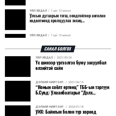
ҮЙЛ ЯВДАЛ
7 цаг 12 минут
Улсын дугаарын тэгш, сондгойгоор ангилан
хөдөлгөөнд оролцуулах зохиц...
ҮЙЛ ЯВДАЛ
7 цаг 15 минут
Нарантуул, Дүнжингарав, Шинэ 100 айл
худалдааны төвүүдийн авто зогсо...
САНАЛ БОЛГОХ
ҮЙЛ ЯВДАЛ
2021/05/26
ҮЙЛ ЯВДАЛ
7 цаг 19 минут
Үс шинээр үргээлгэх буюу засуулбал
КОП17-д ажиллах онцгой байдлын
өлзийтэй сайн
бүрэлдэхүүн хамтарсан дадлага сургуул...
ДЭЛХИЙ НИЙТЭЭР..
2021/06/14
ҮЙЛ ЯВДАЛ
7 цаг 26 минут
“Номын соёлт ертөнц” ТББ-ын тэргүүн
Улаанбаатарт өдөртөө 20 хэм дулаан
Б.Сувд: Улаанбаатарыг "Дэлх...
ДЭЛХИЙ НИЙТЭЭР..
2023/01/18
ҮЙЛ ЯВДАЛ
2026/08/07
УИХ: Байнгын болон түр хороод
COP17-ын зочид, төлөөлөгчдөд үйлчлэх 250