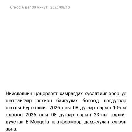
Огноо:
6 цаг 30 минут
,
2026/08/10
ДУГААРЫН ХЯЗГААРЛАЛТАД ХАМААРАХГҮЙ
ТЭЭВРИЙН ХЭРЭГСЭЛ
Нийслэлийн цэцэрлэгт хамрагдах хүсэлтийг хоёр үе
шаттайгаар зохион байгуулах бөгөөд нэгдүгээр
шатны бүртгэлийг 2026 оны 08 дугаар сарын 10-ны
өдрөөс 2026 оны 08 дугаар сарын 23-ны өдрийг
дуустал E-Mongolia платформоор дамжуулан хүлээн
авна.