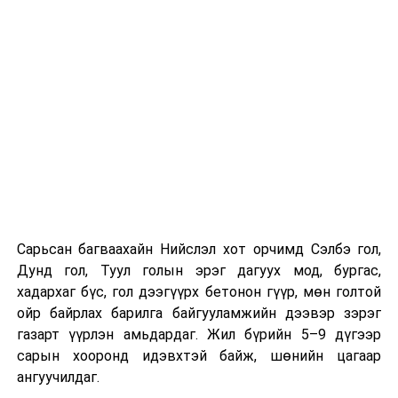
гардан гүйцэтгэж байна.
Компанийн удирдлагуудын мэдээлснээр газарзүйн
хүндрэлтэй нөхцөлд ажиллаж байгаа ч шаардлагатай
инженерийн шийдлийг хэрэгжүүлж, дам нуруу
угсралтын ажлыг төлөвлөсөн хугацаанд дуусгахаар
хичээн ажиллаж байна гэв
гэж Зам, тээврийн яамнаас
мэдээллээ.
Сарьсан багваахайн Нийслэл хот орчимд Сэлбэ гол,
Дунд гол, Туул голын эрэг дагуух мод, бургас,
хадархаг бүс, гол дээгүүрх бетонон гүүр, мөн голтой
ойр байрлах барилга байгууламжийн дээвэр зэрэг
газарт үүрлэн амьдардаг. Жил бүрийн 5–9 дүгээр
сарын хооронд идэвхтэй байж, шөнийн цагаар
ангуучилдаг.