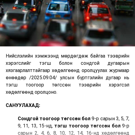
Нийслэлийн хэмжээнд мөрдөгдөж байгаа тээврийн
хэрэгслийг тэгш болон сондгой дугаарын
хязгаарлалттайгаар хөдөлгөөнд оролцуулах журмаар
өнөөдөр /2025.09.04/ улсын бүртгэлийн дугаар нь
тэгш тоогоор төгссөн тээврийн хэрэгсэл
хөдөлгөөнд оролцоно.
САНУУЛАХАД:
Сондгой тоогоор төгссөн бол
9-р сарын 3, 5, 7,
9, 11, 13, 15-нд,
тэгш тоогоор төгссөн бол
9-р
сарын 2, 4, 6, 8, 10, 12, 14, 16-нд хөдөлгөөнд