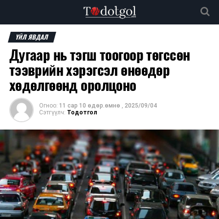
ҮЙЛ ЯВДАЛ
Дугаар нь тэгш тоогоор төгссөн
тээврийн хэрэгсэл өнөөдөр
хөдөлгөөнд оролцоно
Огноо:
11 сар 10 өдөр.өмнө
,
2025/09/04
Сэтгүүлч:
Тодотгол