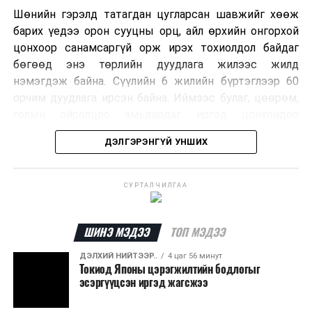
Шөнийн гэрэлд татагдан цугларсан шавжийг хөөж
барих үедээ орон сууцны орц, айл өрхийн онгорхой
цонхоор санамсаргүй орж ирэх тохиолдол байдаг
бөгөөд энэ төрлийн дуудлага жилээс жилд
нэмэгдэж байна. Сүүлийн 6 жилийн бүртэглээр 60
орчим дуудлага ирсэн байна. Иймээс булаг, цөөрөм,
голын ойролцоо амьдардаг иргэд цонхондоо
хамгаалалтын тор суурилуулж, урьдчилан
ДЭЛГЭРЭНГҮЙ УНШИХ
сэргийлэхийг зөвлөж байна.
Хэрэв сарьсан багваахайн дуудлага өгөхөөр бол
СУРТАЛЧИЛГАА
ажлын цагаар Нийслэлийн Байгаль орчны газрын
72720303, ажлын бус цагаар нийслэлийн Шуурхай
удирдлага зохицуулалтын төвийн 11-310005
ШИНЭ МЭДЭЭ
ТОП МЭДЭЭ
дугаарын утсаар яаралтай мэдээлэл өгч, дуудлага
ДЭЛХИЙ НИЙТЭЭР..
4 цаг 56 минут
өгөх боломжтойг Нийслэлийн Байгаль Орчны Газраас
Токиод Японы цэрэгжилтийн бодлогыг
зөвлөв.
эсэргүүцсэн иргэд жагсжээ