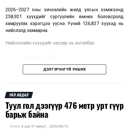
2026–2027 оны хичээлийн жилд улсын хэмжээнд
258,921 хүүхдийг сургуулийн өмнөх боловсролд
хамруулах хэрэгцээ үүснэ. Үүний 126,827 хүүхэд нь
нийслэлд хамаарна.
ДАРААХ МЭДЭЭ
Хяналтын улсын байцаагч нарын шийдвэрийн хууль
Нийслэлийн хүүхдийг насаар нь ангилбал
зүйн үндэслэлийг шалгажээ
2 настай – 27,832
ӨМНӨХ МЭДЭЭ
Улаанбаатарт өдөртөө 21 хэм дулаан
3 настай – 31,303
ДЭЛГЭРЭНГҮЙ УНШИХ
4 настай – 32,002
5 настай – 35,690 хүүхэд байна.
ҮЙЛ ЯВДАЛ
Туул гол дээгүүр 476 метр урт гүүр
Иргэд хүүхдээ цэцэрлэгт хамруулах үйлчилгээг
авахдаа дараах зүйлсийг анхаарна уу.
барьж байна
Өөрийн болон хүүхдийнхээ хаягийн бүртгэл,
Огноо:
6 цаг 31 минут
,
2026/08/10