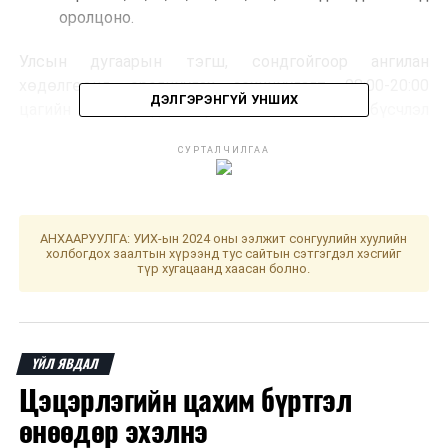
оролцоно.
Улсын дугаарын тэгш, сондгойгоор ангилан
хөдөлгөөнд оролцуулах зохицуулалт 08:00-20:00
ДЭЛГЭРЭНГҮЙ УНШИХ
цагийн хооронд хэрэгжих бөгөөд бүсчлэл
харгалзахгүй, нийслэлийн төвийн зургаан дүүргийн
СУРТАЛЧИЛГАА
хэмжээнд үйлчилнэ.
Мөн авто машины дугаарын тэгш, сондгойгоор
зорчих зохицуулалтыг камерын хяналтаар илрүүлж
АНХААРУУЛГА: УИХ-ын 2024 оны ээлжит сонгуулийн хуулийн
өнөөдрөөс буюу есдүгээр сарын 4-нөөс эхлэн
холбогдох заалтын хүрээнд тус сайтын сэтгэгдэл хэсгийг
түр хугацаанд хаасан болно.
хариуцлага тооцно.
ҮЙЛ ЯВДАЛ
Цэцэрлэгийн цахим бүртгэл
өнөөдөр эхэлнэ