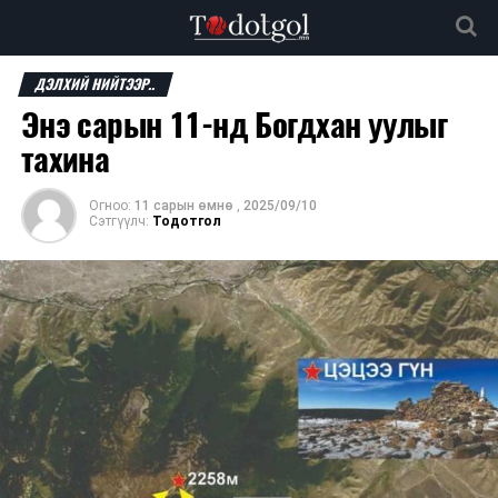
ДЭЛХИЙ НИЙТЭЭР..
Энэ сарын 11-нд Богдхан уулыг
тахина
Огноо:
11 сарын өмнө
,
2025/09/10
Сэтгүүлч:
Тодотгол