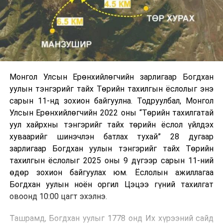
Монгол Улсын Ерөнхийлөгчийн зарлигаар Богдхан
уулын тэнгэрийг тайх Төрийн тахилгын ёслолыг энэ
сарын 11-нд зохион байгуулна. Тодруулбал, Монгол
Улсын Ерөнхийлөгчийн 2022 оны “Төрийн тахилгатай
уул хайрхны тэнгэрийг тайх төрийн ёслол үйлдэх
хуваарийг шинэчлэн батлах тухай” 28 дугаар
зарлигаар Богдхан уулын тэнгэрийг тайх Төрийн
тахилгын ёслолыг 2025 оны 9 дүгээр сарын 11-ний
өдөр зохион байгуулах юм. Ёслолын ажиллагаа
Богдхан уулын ноён оргил Цэцээ гүний тахилгат
овоонд 10:00 цагт эхэлнэ.
Ташрамд, Богдхан уулыг 1778 онд Их хүрээний сайд