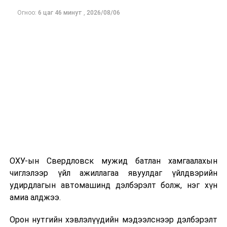
Огноо:
6 цаг 46 минут
,
2026/08/06
ОХУ-ын Свердловск мужид батлан хамгаалахын
чиглэлээр үйл ажиллагаа явуулдаг үйлдвэрийн
удирдлагын автомашинд дэлбэрэлт болж, нэг хүн
амиа алджээ.
Орон нутгийн хэвлэлүүдийн мэдээлснээр дэлбэрэлт