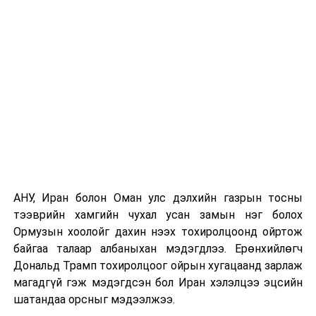
хээрийн түймэр идэвхтэй үргэлжилж байгаагийн
талаас илүү нь Орегон болон Вашингтон мужид
бүртгэгдсэн байна. Цаг уурын байгууллагууд ойрын
өдрүүдэд агаарын температур дахин огцом
нэмэгдэж, хуурайшилт эрчимжих төлөвтэй байгааг
анхааруулсан бөгөөд энэ нь гал унтраах ажиллагаанд
шинэ сорилт учруулж болзошгүйг онцолжээ.
АНУ, Иран болон Оман улс дэлхийн газрын тосны
тээврийн хамгийн чухал усан замын нэг болох
Ормузын хоолойг дахин нээх тохиролцоонд ойртож
байгаа талаар албаныхан мэдэгдлээ. Ерөнхийлөгч
Дональд Трамп тохиролцоог ойрын хугацаанд зарлаж
магадгүй гэж мэдэгдсэн бол Иран хэлэлцээ эцсийн
шатандаа орсныг мэдээлжээ.