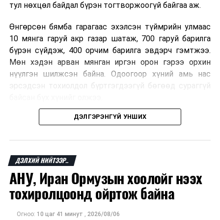
тул нөхцөл байдал бүрэн тогтворжоогүй байгаа аж.
Өнгөрсөн бямба гарагаас эхэлсэн түймрийн улмаас
10 мянга гаруй акр газар шатаж, 700 гаруй барилга
бүрэн сүйдэж, 400 орчим барилга эвдэрч гэмтжээ.
Мөн хэдэн арван мянган иргэн орон гэрээ орхин
нүүлгэн шилжсэн байна. Одоогоор хүний амь нас
эрсэдсэн тохиолдол бүртгэгдээгүй бөгөөд сураггүй
байсан бүх хүнийг олжээ.
ДЭЛГЭРЭНГҮЙ УНШИХ
Албаныхны мэдээлснээр түймрийн нэг голомтыг
санаатайгаар тавьсан байж болзошгүй хэрэгт 37
настай Аарон Фариначчиг баривчилж, галдан
шатаасан гэх үндэслэлээр эрүүгийн хэрэг үүсгэн
ДЭЛХИЙ НИЙТЭЭР..
шалгаж байна. Харин бусад хоёр түймрийн
АНУ, Иран Ормузын хоолойг нээх
шалтгааныг үргэлжлүүлэн тогтоож байгаа бөгөөд
тохиролцоонд ойртож байна
аянгын улмаас үүсээгүй гэж үзэж байгаа аж.
Одоогоор АНУ даяар 13 мужид 90 гаруй томоохон ой,
Огноо:
10 цаг 41 минут
,
2026/08/06