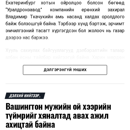
Екатеринбург хотын ойролцоо болсон бөгөөд
“Уралдронзавод” компанийн ерөнхий захирал
Владимир Ткачукийн амь насанд халдах оролдлого
байж болзошгүй байна. Тэрбээр хүнд бэртэж, эрчимт
эмчилгээний тасагт хүргэгдсэн бол жолооч нь газар
дээрээ нас баржээ.
Хууль сахиулах байгууллагууд дэлбэрэлтийн талаар
албан ёсны тайлбар хийгээгүй байна. Харин мөрдөн
шалгах байгууллага олон нийтэд аюултай аргаар
ДЭЛГЭРЭНГҮЙ УНШИХ
хүний амь насанд халдахыг завдсан гэх үндэслэлээр
эрүүгийн хэрэг үүсгэсэн талаар эх сурвалж
мэдээлжээ.
ДЭЛХИЙ НИЙТЭЭР..
“Уралдронзавод” компани 2023 онд Екатеринбург
Вашингтон мужийн ой хээрийн
хотод байгуулагдсан бөгөөд нисгэгчгүй нисэх
төхөөрөмж үйлдвэрлэдэг аж. Тус компанийн 2025
түймрийг хяналтад авах ажил
оны орлого 6.2 тэрбум рубль, цэвэр ашиг нь 1.9
ахицтай байна
тэрбум рубльд хүрсэн гэж РБК мэдээлсэн байна.