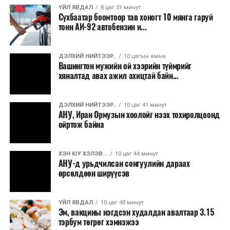
ҮЙЛ ЯВДАЛ
8 цаг 31 минут
байдлын нөхцөл байдал тогтворжоогүй бөгөөд
Сүхбаатар боомтоор тав хоногт 10 мянга гаруй
хэлэлцээр эцэслэн батлагдах хүртэл тодорхойгүй
тонн АИ-92 автобензин и...
байдал үргэлжилсээр байгаа юм.
ДЭЛХИЙ НИЙТЭЭР..
10 цагын өмнө
Вашингтон мужийн ой хээрийн түймрийг
хяналтад авах ажил ахицтай байн...
ДЭЛХИЙ НИЙТЭЭР..
10 цаг 41 минут
АНУ, Иран Ормузын хоолойг нээх тохиролцоонд
ойртож байна
ХЭН ЮУ ХЭЛЭВ...
10 цаг 44 минут
АНУ-д урьдчилсан сонгуулийн дараах
өрсөлдөөн ширүүсэв
ҮЙЛ ЯВДАЛ
10 цаг 48 минут
Эм, вакцины нэгдсэн худалдан авалтаар 3.15
тэрбум төгрөг хэмнэжээ