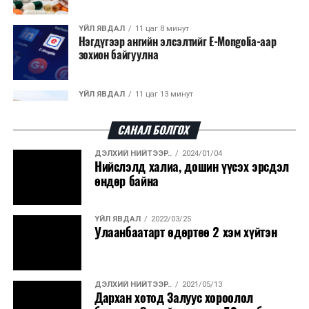
ҮЙЛ ЯВДАЛ
11 цаг 8 минут
Нэгдүгээр ангийн элсэлтийг E-Mongolia-аар
зохион байгуулна
ҮЙЛ ЯВДАЛ
11 цаг 13 минут
Улсын чанартай хатуу хучилттай авто замын
талаас илүү хувь нь 13-аас...
САНАЛ БОЛГОХ
ДЭЛХИЙ НИЙТЭЭР..
2024/01/04
ҮЙЛ ЯВДАЛ
11 цаг 18 минут
Нийслэлд халиа, дошин үүсэх эрсдэл
Засгийн газар энэ оныг дуустал санхүүгийн
өндөр байна
хэмнэлтийн горимд шилжинэ
ҮЙЛ ЯВДАЛ
2022/03/25
ХЭН ЮУ ХЭЛЭВ...
11 цаг 46 минут
Улаанбаатарт өдөртөө 2 хэм хүйтэн
Шатахууны импортын гаалийн албан татварыг
2027 оны хоёрдугаар сарын ...
ДЭЛХИЙ НИЙТЭЭР..
2021/05/13
ҮЙЛ ЯВДАЛ
11 цаг 56 минут
Дархан хотод Залуус хороолол
Нөөцийн махны хяналтын тогтолцоог