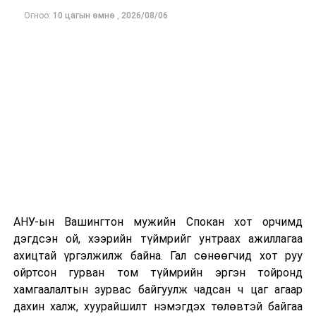
Огноо:
10 цагын өмнө
,
2026/08/06
Одоогоор дэлбэрэлтийн шалтгаан, хэрэгт холбоотой
этгээдүүдийн талаар дэлгэрэнгүй мэдээлэл гараагүй
байна.
АНУ-ын Вашингтон мужийн Спокан хот орчимд
дэгдсэн ой, хээрийн түймрийг унтраах ажиллагаа
ахицтай үргэлжилж байна. Гал сөнөөгчид хот руу
ойртсон гурван том түймрийн эргэн тойронд
хамгаалалтын зурвас байгуулж чадсан ч цаг агаар
дахин халж, хуурайшилт нэмэгдэх төлөвтэй байгаа