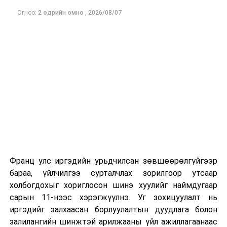
Огноо:
2 өдрийн өмнө
,
2026/08/07
Франц улс иргэдийн урьдчилсан зөвшөөрөлгүйгээр
бараа, үйлчилгээ сурталчлах зорилгоор утсаар
холбогдохыг хориглосон шинэ хуулийг наймдугаар
сарын 11-нээс хэрэгжүүлнэ. Уг зохицуулалт нь
иргэдийг залхаасан борлуулалтын дуудлага болон
залилангийн шинжтэй арилжааны үйл ажиллагаанаас