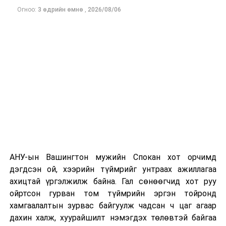
Огноо:
3 өдрийн өмнө
,
2026/08/06
Одоогоор дэлбэрэлтийн шалтгаан, хэрэгт холбоотой
этгээдүүдийн талаар дэлгэрэнгүй мэдээлэл гараагүй
байна.
АНУ-ын Вашингтон мужийн Спокан хот орчимд
дэгдсэн ой, хээрийн түймрийг унтраах ажиллагаа
ахицтай үргэлжилж байна. Гал сөнөөгчид хот руу
ойртсон гурван том түймрийн эргэн тойронд
хамгаалалтын зурвас байгуулж чадсан ч цаг агаар
дахин халж, хуурайшилт нэмэгдэх төлөвтэй байгаа