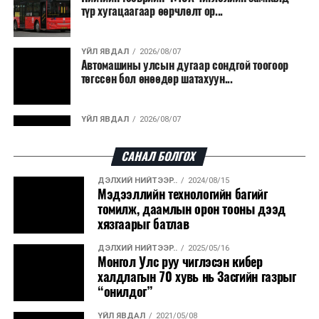
түр хугацаагаар өөрчлөлт ор...
ҮЙЛ ЯВДАЛ
2026/08/07
Автомашины улсын дугаар сондгой тоогоор
төгссөн бол өнөөдөр шатахуун...
ҮЙЛ ЯВДАЛ
2026/08/07
Улаанбаатарт өдөртөө 30 хэм дулаан
САНАЛ БОЛГОХ
ДЭЛХИЙ НИЙТЭЭР..
2024/08/15
ДЭЛХИЙ НИЙТЭЭР..
2026/08/06
Мэдээллийн технологийн багийг
“Уралдронзавод” компанийн ерөнхий
томилж, даамлын орон тооны дээд
захирлын автомашиныг дэлбэлжээ...
хязгаарыг батлав
ДЭЛХИЙ НИЙТЭЭР..
2025/05/16
ҮЙЛ ЯВДАЛ
2026/08/06
Монгол Улс руу чиглэсэн кибер
Сүхбаатар боомтоор тав хоногт 10 мянга гаруй
халдлагын 70 хувь нь Засгийн газрыг
тонн АИ-92 автобензин и...
“онилдог”
ҮЙЛ ЯВДАЛ
2021/05/08