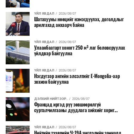
хээрийн түймэр идэвхтэй үргэлжилж байгаагийн
талаас илүү нь Орегон болон Вашингтон мужид
ҮЙЛ ЯВДАЛ
2026/08/07
бүртгэгдсэн байна. Цаг уурын байгууллагууд ойрын
Шатахууны нөөцийг нэмэгдүүлэх, доголдлыг
өдрүүдэд агаарын температур дахин огцом
арилгахад анхаарч байна
нэмэгдэж, хуурайшилт эрчимжих төлөвтэй байгааг
анхааруулсан бөгөөд энэ нь гал унтраах ажиллагаанд
ҮЙЛ ЯВДАЛ
2026/08/07
шинэ сорилт учруулж болзошгүйг онцолжээ.
Улаанбаатарт хоногт 250 м³ лаг боловсруулах
үйлдвэр байгуулна
ҮЙЛ ЯВДАЛ
2026/08/07
Нэгдүгээр ангийн элсэлтийг E-Mongolia-аар
зохион байгуулна
ДЭЛХИЙ НИЙТЭЭР..
2026/08/07
Францад иргэд рүү зөвшөөрөлгүй
сурталчилгааны дуудлага хийхийг хориг...
ҮЙЛ ЯВДАЛ
2026/08/07
Нийтийн тээврийн Ч:19А чиглэлийн замналд