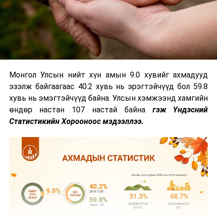
Монгол Улсын нийт хүн амын 9.0 хувийг ахмадууд
эзэлж байгаагаас 40.2 хувь нь эрэгтэйчүүд бол 59.8
хувь нь эмэгтэйчүүд байна. Улсын хэмжээнд хамгийн
өндөр настан 107 настай байна
гэж Үндэсний
Статистикийн Хорооноос мэдээллээ.