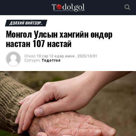
ДЭЛХИЙ НИЙТЭЭР..
Монгол Улсын хамгийн өндөр
настан 107 настай
Огноо:
10 сар 12 өдөр.өмнө
,
2025/10/01
Сэтгүүлч:
Тодотгол