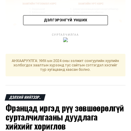
ДЭЛГЭРЭНГҮЙ УНШИХ
СУРТАЛЧИЛГАА
АНХААРУУЛГА: УИХ-ын 2024 оны ээлжит сонгуулийн хуулийн
холбогдох заалтын хүрээнд тус сайтын сэтгэгдэл хэсгийг
түр хугацаанд хаасан болно.
ДАРААХ МЭДЭЭ
“Тархцын хяналт-2025” нэгдсэн арга хэмжээний
ДЭЛХИЙ НИЙТЭЭР..
хүрээнд 21 гэмт хэргийг илрүүллээ
Францад иргэд рүү зөвшөөрөлгүй
ӨМНӨХ МЭДЭЭ
Нийгмийн даатгалын сангийн хөрөнгө 8.6 тэрбум
сурталчилгааны дуудлага
төгрөгөөр дахин арвижлаа
хийхийг хориглов