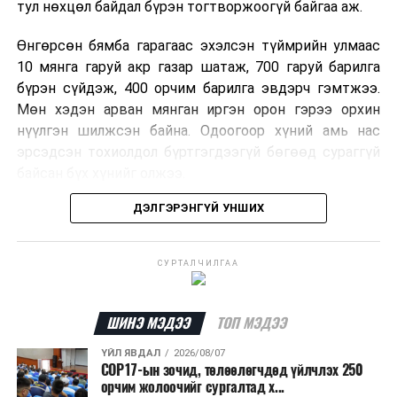
тул нөхцөл байдал бүрэн тогтворжоогүй байгаа аж.
Өнгөрсөн бямба гарагаас эхэлсэн түймрийн улмаас
10 мянга гаруй акр газар шатаж, 700 гаруй барилга
бүрэн сүйдэж, 400 орчим барилга эвдэрч гэмтжээ.
Мөн хэдэн арван мянган иргэн орон гэрээ орхин
нүүлгэн шилжсэн байна. Одоогоор хүний амь нас
эрсэдсэн тохиолдол бүртгэгдээгүй бөгөөд сураггүй
байсан бүх хүнийг олжээ.
ДЭЛГЭРЭНГҮЙ УНШИХ
Албаныхны мэдээлснээр түймрийн нэг голомтыг
санаатайгаар тавьсан байж болзошгүй хэрэгт 37
настай Аарон Фариначчиг баривчилж, галдан
СУРТАЛЧИЛГАА
шатаасан гэх үндэслэлээр эрүүгийн хэрэг үүсгэн
шалгаж байна. Харин бусад хоёр түймрийн
шалтгааныг үргэлжлүүлэн тогтоож байгаа бөгөөд
ШИНЭ МЭДЭЭ
ТОП МЭДЭЭ
аянгын улмаас үүсээгүй гэж үзэж байгаа аж.
ҮЙЛ ЯВДАЛ
2026/08/07
COP17-ын зочид, төлөөлөгчдөд үйлчлэх 250
Одоогоор АНУ даяар 13 мужид 90 гаруй томоохон ой,
орчим жолоочийг сургалтад х...