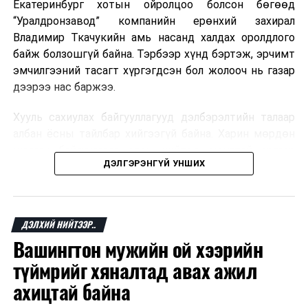
Екатеринбург хотын ойролцоо болсон бөгөөд
“Уралдронзавод” компанийн ерөнхий захирал
Владимир Ткачукийн амь насанд халдах оролдлого
байж болзошгүй байна. Тэрбээр хүнд бэртэж, эрчимт
эмчилгээний тасагт хүргэгдсэн бол жолооч нь газар
дээрээ нас баржээ.
Хууль сахиулах байгууллагууд дэлбэрэлтийн талаар
албан ёсны тайлбар хийгээгүй байна. Харин мөрдөн
шалгах байгууллага олон нийтэд аюултай аргаар
ДЭЛГЭРЭНГҮЙ УНШИХ
хүний амь насанд халдахыг завдсан гэх үндэслэлээр
эрүүгийн хэрэг үүсгэсэн талаар эх сурвалж
мэдээлжээ.
ДЭЛХИЙ НИЙТЭЭР..
“Уралдронзавод” компани 2023 онд Екатеринбург
Вашингтон мужийн ой хээрийн
хотод байгуулагдсан бөгөөд нисгэгчгүй нисэх
төхөөрөмж үйлдвэрлэдэг аж. Тус компанийн 2025
түймрийг хяналтад авах ажил
оны орлого 6.2 тэрбум рубль, цэвэр ашиг нь 1.9
ахицтай байна
тэрбум рубльд хүрсэн гэж РБК мэдээлсэн байна.