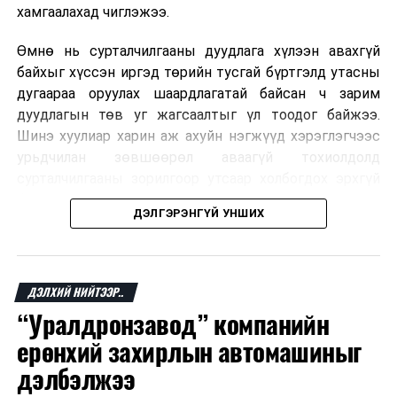
хамгаалахад чиглэжээ.
Өмнө нь сурталчилгааны дуудлага хүлээн авахгүй
байхыг хүссэн иргэд төрийн тусгай бүртгэлд утасны
дугаараа оруулах шаардлагатай байсан ч зарим
дуудлагын төв уг жагсаалтыг үл тоодог байжээ.
Шинэ хуулиар харин аж ахуйн нэгжүүд хэрэглэгчээс
урьдчилан зөвшөөрөл аваагүй тохиолдолд
сурталчилгааны зорилгоор утсаар холбогдох эрхгүй
болно. Иргэн өгсөн зөвшөөрлөө хүссэн үедээ цуцлах
ДЭЛГЭРЭНГҮЙ УНШИХ
боломжтой.
Францын эрх баригчдын тооцоолсноор тус улсын
иргэдийн дөрөвний гурав орчим нь долоо хоног бүр
ДЭЛХИЙ НИЙТЭЭР..
дор хаяж нэг удаа хүсээгүй сурталчилгааны дуудлага
“Уралдронзавод” компанийн
хүлээн авдаг бөгөөд олон хүн үүнээс ч олон
ерөнхий захирлын автомашиныг
дуудлагад өртдөг байна. Хэрэглэгчийн эрхийг
хамгаалах 11 байгууллага 2024 онд хамтран
дэлбэлжээ
шаардлага гаргаж, суурин болон гар утас руу ирдэг