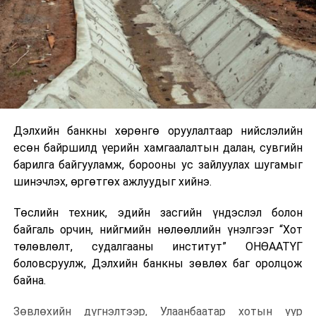
Дэлхийн банкны хөрөнгө оруулалтаар нийслэлийн
есөн байршилд үерийн хамгаалалтын далан, сувгийн
барилга байгууламж, борооны ус зайлуулах шугамыг
шинэчлэх, өргөтгөх ажлуудыг хийнэ.
Төслийн техник, эдийн засгийн үндэслэл болон
байгаль орчин, нийгмийн нөлөөллийн үнэлгээг “Хот
төлөвлөлт, судалгааны институт” ОНӨААТҮГ
боловсруулж, Дэлхийн банкны зөвлөх баг оролцож
байна.
Зөвлөхийн дүгнэлтээр, Улаанбаатар хотын уур