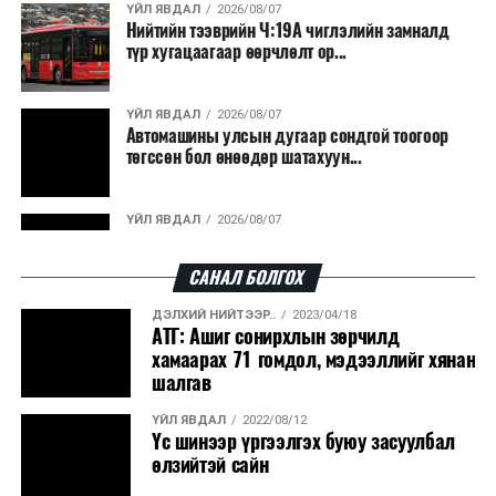
ҮЙЛ ЯВДАЛ
2026/08/07
Нийтийн тээврийн Ч:19А чиглэлийн замналд
түр хугацаагаар өөрчлөлт ор...
ҮЙЛ ЯВДАЛ
2026/08/07
Автомашины улсын дугаар сондгой тоогоор
төгссөн бол өнөөдөр шатахуун...
ҮЙЛ ЯВДАЛ
2026/08/07
Улаанбаатарт өдөртөө 30 хэм дулаан
САНАЛ БОЛГОХ
ДЭЛХИЙ НИЙТЭЭР..
2023/04/18
ДЭЛХИЙ НИЙТЭЭР..
2026/08/06
АТГ: Ашиг сонирхлын зөрчилд
“Уралдронзавод” компанийн ерөнхий
хамаарах 71 гомдол, мэдээллийг хянан
захирлын автомашиныг дэлбэлжээ...
шалгав
ҮЙЛ ЯВДАЛ
2022/08/12
ҮЙЛ ЯВДАЛ
2026/08/06
Үс шинээр үргээлгэх буюу засуулбал
Сүхбаатар боомтоор тав хоногт 10 мянга гаруй
өлзийтэй сайн
тонн АИ-92 автобензин и...