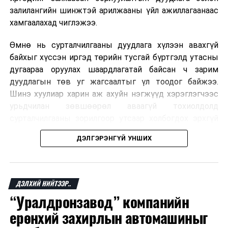
ДАРААХ МЭДЭЭ
залилангийн шинжтэй арилжааны үйл ажиллагаанаас
Архидан согтуурсны улмаас хамт байсан хүнээ хутгалж
хамгаалахад чиглэжээ.
гэмтээжээ
ӨМНӨХ МЭДЭЭ
Өмнө нь сурталчилгааны дуудлага хүлээн авахгүй
Нислэгийн хөдөлгөөний удирдагчид мэргэжлийн
байхыг хүссэн иргэд төрийн тусгай бүртгэлд утасны
өндөр ур чадвар гарган ажиллажээ
дугаараа оруулах шаардлагатай байсан ч зарим
дуудлагын төв уг жагсаалтыг үл тоодог байжээ.
Шинэ хуулиар харин аж ахуйн нэгжүүд хэрэглэгчээс
урьдчилан зөвшөөрөл аваагүй тохиолдолд
сурталчилгааны зорилгоор утсаар холбогдох эрхгүй
болно. Иргэн өгсөн зөвшөөрлөө хүссэн үедээ цуцлах
ДЭЛГЭРЭНГҮЙ УНШИХ
боломжтой.
Францын эрх баригчдын тооцоолсноор тус улсын
иргэдийн дөрөвний гурав орчим нь долоо хоног бүр
ДЭЛХИЙ НИЙТЭЭР..
дор хаяж нэг удаа хүсээгүй сурталчилгааны дуудлага
“Уралдронзавод” компанийн
хүлээн авдаг бөгөөд олон хүн үүнээс ч олон
ерөнхий захирлын автомашиныг
дуудлагад өртдөг байна. Хэрэглэгчийн эрхийг
хамгаалах 11 байгууллага 2024 онд хамтран