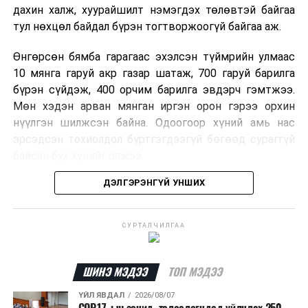
дахин халж, хуурайшилт нэмэгдэх төлөвтэй байгаа
тул нөхцөл байдал бүрэн тогтворжоогүй байгаа аж.
Өнгөрсөн бямба гарагаас эхэлсэн түймрийн улмаас
10 мянга гаруй акр газар шатаж, 700 гаруй барилга
бүрэн сүйдэж, 400 орчим барилга эвдэрч гэмтжээ.
Мөн хэдэн арван мянган иргэн орон гэрээ орхин
нүүлгэн шилжсэн байна. Одоогоор хүний амь нас
эрсэдсэн тохиолдол бүртгэгдээгүй бөгөөд сураггүй
байсан бүх хүнийг олжээ.
ДЭЛГЭРЭНГҮЙ УНШИХ
Албаныхны мэдээлснээр түймрийн нэг голомтыг
санаатайгаар тавьсан байж болзошгүй хэрэгт 37
настай Аарон Фариначчиг баривчилж, галдан
СУРТАЛЧИЛГАА
шатаасан гэх үндэслэлээр эрүүгийн хэрэг үүсгэн
шалгаж байна. Харин бусад хоёр түймрийн
шалтгааныг үргэлжлүүлэн тогтоож байгаа бөгөөд
ШИНЭ МЭДЭЭ
ТОП МЭДЭЭ
аянгын улмаас үүсээгүй гэж үзэж байгаа аж.
ҮЙЛ ЯВДАЛ
2026/08/07