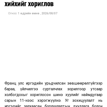
хийхийг хориглов
төлөвлөсөн. Тухайлбал, Улаанбаатар хотын нийт 22
байршилд 93.8 км бүхий далан, 16 байршилд 100.7 км
Огноо:
1 өдрийн өмнө
,
2026/08/07
суваг, 26.37 км урт шугам барихаар төлөвлөсөн бол
дөрвөн байршилд хөв цөөрөм байгуулах юм.
Улаанбаатар хотод дөрвөн байршилд 51.6 км үерийн
хамгаалалтын далан, мөн 58 байршилд 107.6 км
үерийн хамгаалалтын суваг байгаа хэдий ч, эдгээр
үерийн хамгаалалтын байгууламж нь нийслэлийг их
үерийн эрсдэл, аюулаас бүрэн хамгаалах боломжгүй
байна. Учир нь зарим томоохон үерийн хамгаалалтын
сувгийн голдирол олон арван жилийн хугацаанд
хагшаасаар дүүрч, үерийн байгууламж их хэмжээний
үерийг өнгөрөөх боломжгүй болсон мөн хатуу
урсцыг тогтоон барих хагшаас тунгаах байгууламж
Франц улс иргэдийн урьдчилсан зөвшөөрөлгүйгээр
хангалтгүй байгаа юм.
бараа, үйлчилгээ сурталчлах зорилгоор утсаар
холбогдохыг хориглосон шинэ хуулийг наймдугаар
сарын 11-нээс хэрэгжүүлнэ. Уг зохицуулалт нь
иргэдийг залхаасан борлуулалтын дуудлага болон