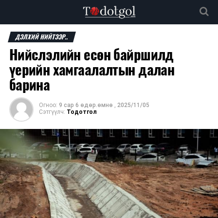
ДЭЛХИЙ НИЙТЭЭР..
Нийслэлийн есөн байршилд
үерийн хамгаалалтын далан
барина
Огноо:
9 сар 6 өдөр.өмнө
,
2025/11/05
Сэтгүүлч:
Тодотгол