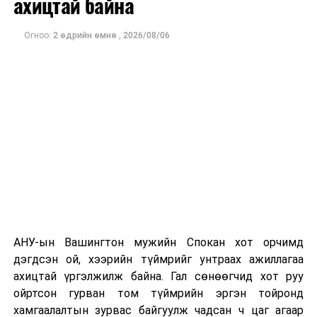
ахицтай байна
тэрбум рубльд хүрсэн гэж РБК мэдээлсэн байна.
Огноо:
2 өдрийн өмнө
,
2026/08/06
Одоогоор дэлбэрэлтийн шалтгаан, хэрэгт холбоотой
этгээдүүдийн талаар дэлгэрэнгүй мэдээлэл гараагүй
байна.
АНУ-ын Вашингтон мужийн Спокан хот орчимд
дэгдсэн ой, хээрийн түймрийг унтраах ажиллагаа
ахицтай үргэлжилж байна. Гал сөнөөгчид хот руу
ойртсон гурван том түймрийн эргэн тойронд
хамгаалалтын зурвас байгуулж чадсан ч цаг агаар