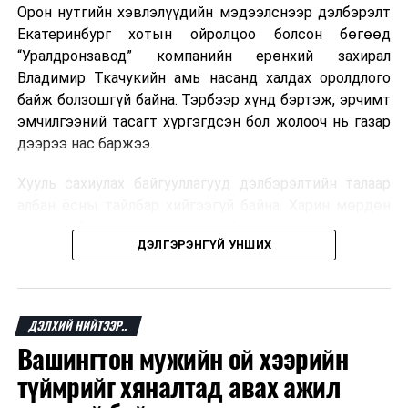
Орон нутгийн хэвлэлүүдийн мэдээлснээр дэлбэрэлт
Мароккогийн хөдөлмөр эрхлэлтийн сайд мэдэгджээ.
Екатеринбург хотын ойролцоо болсон бөгөөд
“Уралдронзавод” компанийн ерөнхий захирал
Владимир Ткачукийн амь насанд халдах оролдлого
байж болзошгүй байна. Тэрбээр хүнд бэртэж, эрчимт
эмчилгээний тасагт хүргэгдсэн бол жолооч нь газар
дээрээ нас баржээ.
Хууль сахиулах байгууллагууд дэлбэрэлтийн талаар
албан ёсны тайлбар хийгээгүй байна. Харин мөрдөн
шалгах байгууллага олон нийтэд аюултай аргаар
ДЭЛГЭРЭНГҮЙ УНШИХ
хүний амь насанд халдахыг завдсан гэх үндэслэлээр
эрүүгийн хэрэг үүсгэсэн талаар эх сурвалж
мэдээлжээ.
ДЭЛХИЙ НИЙТЭЭР..
“Уралдронзавод” компани 2023 онд Екатеринбург
Вашингтон мужийн ой хээрийн
хотод байгуулагдсан бөгөөд нисгэгчгүй нисэх
төхөөрөмж үйлдвэрлэдэг аж. Тус компанийн 2025
түймрийг хяналтад авах ажил
оны орлого 6.2 тэрбум рубль, цэвэр ашиг нь 1.9