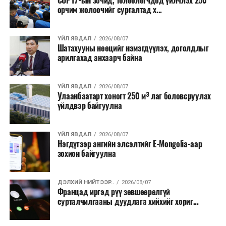
COP17-ын зочид, төлөөлөгчдөд үйлчлэх 250
Одоогоор АНУ даяар 13 мужид 90 гаруй томоохон ой,
орчим жолоочийг сургалтад х...
хээрийн түймэр идэвхтэй үргэлжилж байгаагийн
талаас илүү нь Орегон болон Вашингтон мужид
ҮЙЛ ЯВДАЛ
2026/08/07
бүртгэгдсэн байна. Цаг уурын байгууллагууд ойрын
Шатахууны нөөцийг нэмэгдүүлэх, доголдлыг
өдрүүдэд агаарын температур дахин огцом
арилгахад анхаарч байна
нэмэгдэж, хуурайшилт эрчимжих төлөвтэй байгааг
анхааруулсан бөгөөд энэ нь гал унтраах ажиллагаанд
ҮЙЛ ЯВДАЛ
2026/08/07
шинэ сорилт учруулж болзошгүйг онцолжээ.
Улаанбаатарт хоногт 250 м³ лаг боловсруулах
үйлдвэр байгуулна
ҮЙЛ ЯВДАЛ
2026/08/07
Нэгдүгээр ангийн элсэлтийг E-Mongolia-аар
зохион байгуулна
ДЭЛХИЙ НИЙТЭЭР..
2026/08/07
Францад иргэд рүү зөвшөөрөлгүй
сурталчилгааны дуудлага хийхийг хориг...