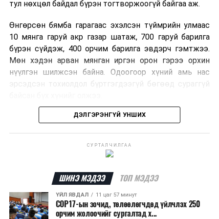
тул нөхцөл байдал бүрэн тогтворжоогүй байгаа аж.
Өнгөрсөн бямба гарагаас эхэлсэн түймрийн улмаас
10 мянга гаруй акр газар шатаж, 700 гаруй барилга
бүрэн сүйдэж, 400 орчим барилга эвдэрч гэмтжээ.
Мөн хэдэн арван мянган иргэн орон гэрээ орхин
нүүлгэн шилжсэн байна. Одоогоор хүний амь нас
эрсэдсэн тохиолдол бүртгэгдээгүй бөгөөд сураггүй
байсан бүх хүнийг олжээ.
ДЭЛГЭРЭНГҮЙ УНШИХ
Албаныхны мэдээлснээр түймрийн нэг голомтыг
санаатайгаар тавьсан байж болзошгүй хэрэгт 37
настай Аарон Фариначчиг баривчилж, галдан
СУРТАЛЧИЛГАА
шатаасан гэх үндэслэлээр эрүүгийн хэрэг үүсгэн
шалгаж байна. Харин бусад хоёр түймрийн
шалтгааныг үргэлжлүүлэн тогтоож байгаа бөгөөд
ШИНЭ МЭДЭЭ
ТОП МЭДЭЭ
аянгын улмаас үүсээгүй гэж үзэж байгаа аж.
ҮЙЛ ЯВДАЛ
11 цаг 57 минут
COP17-ын зочид, төлөөлөгчдөд үйлчлэх 250
Одоогоор АНУ даяар 13 мужид 90 гаруй томоохон ой,
орчим жолоочийг сургалтад х...