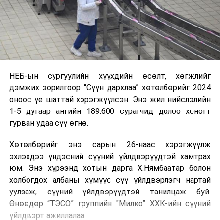
НЕБ-ын сургуулийн хүүхдийн өсөлт, хөгжлийг
дэмжих зорилгоор “Сүүн дархлаа” хөтөлбөрийг 2024
оноос үе шаттай хэрэгжүүлсэн. Энэ жил нийслэлийн
1-5 дугаар ангийн 189.600 сурагчид долоо хоногт
гурван удаа сүү өгнө.
Хөтөлбөрийг энэ сарын 26-наас хэрэгжүүлж
эхлэхдээ үндэсний сүүний үйлдвэрүүдтэй хамтрах
юм. Энэ хүрээнд хотын дарга Х.Нямбаатар болон
холбогдох албаны хүмүүс сүү үйлдвэрлэгч нартай
уулзаж, сүүний үйлдвэрүүдтэй танилцаж буй.
Өнөөдөр “ТЭСО” группийн "Милко” ХХК-ийн сүүний
үйлдвэрт ажиллалаа.