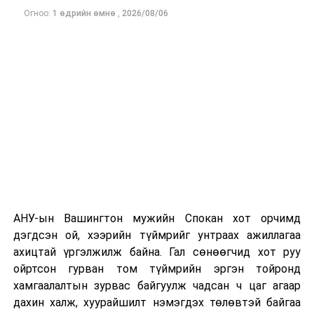
Огноо:
1 өдрийн өмнө
,
2026/08/06
Одоогоор дэлбэрэлтийн шалтгаан, хэрэгт холбоотой
этгээдүүдийн талаар дэлгэрэнгүй мэдээлэл гараагүй
байна.
АНУ-ын Вашингтон мужийн Спокан хот орчимд
дэгдсэн ой, хээрийн түймрийг унтраах ажиллагаа
ахицтай үргэлжилж байна. Гал сөнөөгчид хот руу
ойртсон гурван том түймрийн эргэн тойронд
хамгаалалтын зурвас байгуулж чадсан ч цаг агаар
дахин халж, хуурайшилт нэмэгдэх төлөвтэй байгаа