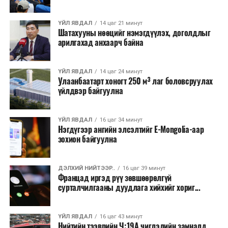
хээрийн түймэр идэвхтэй үргэлжилж байгаагийн
талаас илүү нь Орегон болон Вашингтон мужид
ҮЙЛ ЯВДАЛ
14 цаг 21 минут
бүртгэгдсэн байна. Цаг уурын байгууллагууд ойрын
Шатахууны нөөцийг нэмэгдүүлэх, доголдлыг
өдрүүдэд агаарын температур дахин огцом
арилгахад анхаарч байна
нэмэгдэж, хуурайшилт эрчимжих төлөвтэй байгааг
анхааруулсан бөгөөд энэ нь гал унтраах ажиллагаанд
ҮЙЛ ЯВДАЛ
14 цаг 24 минут
шинэ сорилт учруулж болзошгүйг онцолжээ.
Улаанбаатарт хоногт 250 м³ лаг боловсруулах
үйлдвэр байгуулна
ҮЙЛ ЯВДАЛ
16 цаг 34 минут
Нэгдүгээр ангийн элсэлтийг E-Mongolia-аар
зохион байгуулна
ДЭЛХИЙ НИЙТЭЭР..
16 цаг 39 минут
Францад иргэд рүү зөвшөөрөлгүй
сурталчилгааны дуудлага хийхийг хориг...
ҮЙЛ ЯВДАЛ
16 цаг 43 минут
Нийтийн тээврийн Ч:19А чиглэлийн замналд