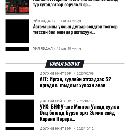
түр хугацаагаар өөрчлөлт ор...
ҮЙЛ ЯВДАЛ
16 цаг 44 минут
Автомашины улсын дугаар сондгой тоогоор
төгссөн бол өнөөдөр шатахуун...
ҮЙЛ ЯВДАЛ
16 цаг 48 минут
Улаанбаатарт өдөртөө 30 хэм дулаан
САНАЛ БОЛГОХ
ДЭЛХИЙ НИЙТЭЭР..
2023/02/09
ДЭЛХИЙ НИЙТЭЭР..
2026/08/06
АТГ: Иргэн, хуулийн этгээдээс 52
“Уралдронзавод” компанийн ерөнхий
өргөдөл, гомдлыг хүлээн авав
захирлын автомашиныг дэлбэлжээ...
ДЭЛХИЙ НИЙТЭЭР..
2025/04/17
ҮЙЛ ЯВДАЛ
2026/08/06
УИХ: БНФУ-аас Монгол Улсад суугаа
Сүхбаатар боомтоор тав хоногт 10 мянга гаруй
Онц бөгөөд Бүрэн эрхт Элчин сайд
тонн АИ-92 автобензин и...
Коринн Пэрера...
ДЭЛХИЙ НИЙТЭЭР..
2023/10/12