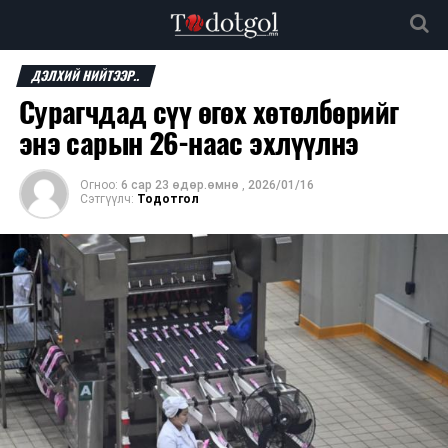
ДЭЛХИЙ НИЙТЭЭР..
Сурагчдад сүү өгөх хөтөлбөрийг
энэ сарын 26-наас эхлүүлнэ
Огноо:
6 сар 23 өдөр.өмнө
,
2026/01/16
Сэтгүүлч:
Тодотгол