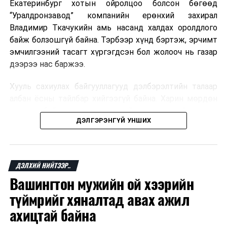
Екатеринбург хотын ойролцоо болсон бөгөөд
Монгол Улс БНХАУ-тай хамтран хил орчмын геологийн
“Уралдронзавод” компанийн ерөнхий захирал
судалгааны ажлыг эхлүүлэхээр тохиролцов
Владимир Ткачукийн амь насанд халдах оролдлого
ӨМНӨХ МЭДЭЭ
байж болзошгүй байна. Тэрбээр хүнд бэртэж, эрчимт
Улаанбаатар хотын гол гудамж, замуудад 7 зам
эмчилгээний тасагт хүргэгдсэн бол жолооч нь газар
тээврийн осол гарчээ
дээрээ нас баржээ.
Хууль сахиулах байгууллагууд дэлбэрэлтийн талаар
албан ёсны тайлбар хийгээгүй байна. Харин мөрдөн
шалгах байгууллага олон нийтэд аюултай аргаар
ДЭЛГЭРЭНГҮЙ УНШИХ
хүний амь насанд халдахыг завдсан гэх үндэслэлээр
эрүүгийн хэрэг үүсгэсэн талаар эх сурвалж
мэдээлжээ.
ДЭЛХИЙ НИЙТЭЭР..
“Уралдронзавод” компани 2023 онд Екатеринбург
Вашингтон мужийн ой хээрийн
хотод байгуулагдсан бөгөөд нисгэгчгүй нисэх
төхөөрөмж үйлдвэрлэдэг аж. Тус компанийн 2025
түймрийг хяналтад авах ажил
оны орлого 6.2 тэрбум рубль, цэвэр ашиг нь 1.9
ахицтай байна
тэрбум рубльд хүрсэн гэж РБК мэдээлсэн байна.