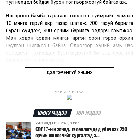
тул нөхцөл байдал бүрэн тогтворжоогүй байгаа аж.
Өнгөрсөн бямба гарагаас эхэлсэн түймрийн улмаас
10 мянга гаруй акр газар шатаж, 700 гаруй барилга
бүрэн сүйдэж, 400 орчим барилга эвдэрч гэмтжээ.
Мөн хэдэн арван мянган иргэн орон гэрээ орхин
нүүлгэн шилжсэн байна. Одоогоор хүний амь нас
эрсэдсэн тохиолдол бүртгэгдээгүй бөгөөд сураггүй
байсан бүх хүнийг олжээ.
ДЭЛГЭРЭНГҮЙ УНШИХ
Албаныхны мэдээлснээр түймрийн нэг голомтыг
санаатайгаар тавьсан байж болзошгүй хэрэгт 37
настай Аарон Фариначчиг баривчилж, галдан
СУРТАЛЧИЛГАА
шатаасан гэх үндэслэлээр эрүүгийн хэрэг үүсгэн
шалгаж байна. Харин бусад хоёр түймрийн
шалтгааныг үргэлжлүүлэн тогтоож байгаа бөгөөд
ШИНЭ МЭДЭЭ
ТОП МЭДЭЭ
аянгын улмаас үүсээгүй гэж үзэж байгаа аж.
ҮЙЛ ЯВДАЛ
2026/08/07
COP17-ын зочид, төлөөлөгчдөд үйлчлэх 250
Одоогоор АНУ даяар 13 мужид 90 гаруй томоохон ой,
орчим жолоочийг сургалтад х...