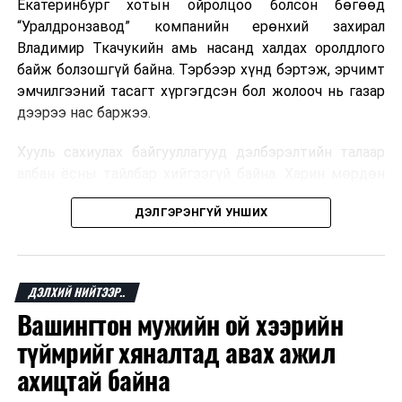
Екатеринбург хотын ойролцоо болсон бөгөөд
“Уралдронзавод” компанийн ерөнхий захирал
Владимир Ткачукийн амь насанд халдах оролдлого
байж болзошгүй байна. Тэрбээр хүнд бэртэж, эрчимт
эмчилгээний тасагт хүргэгдсэн бол жолооч нь газар
дээрээ нас баржээ.
Хууль сахиулах байгууллагууд дэлбэрэлтийн талаар
албан ёсны тайлбар хийгээгүй байна. Харин мөрдөн
шалгах байгууллага олон нийтэд аюултай аргаар
ДЭЛГЭРЭНГҮЙ УНШИХ
хүний амь насанд халдахыг завдсан гэх үндэслэлээр
эрүүгийн хэрэг үүсгэсэн талаар эх сурвалж
мэдээлжээ.
ДЭЛХИЙ НИЙТЭЭР..
“Уралдронзавод” компани 2023 онд Екатеринбург
Вашингтон мужийн ой хээрийн
хотод байгуулагдсан бөгөөд нисгэгчгүй нисэх
төхөөрөмж үйлдвэрлэдэг аж. Тус компанийн 2025
түймрийг хяналтад авах ажил
оны орлого 6.2 тэрбум рубль, цэвэр ашиг нь 1.9
ахицтай байна
тэрбум рубльд хүрсэн гэж РБК мэдээлсэн байна.