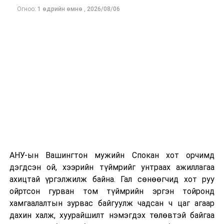
Огноо:
1 өдрийн өмнө
,
2026/08/06
Одоогоор дэлбэрэлтийн шалтгаан, хэрэгт холбоотой
этгээдүүдийн талаар дэлгэрэнгүй мэдээлэл гараагүй
байна.
АНУ-ын Вашингтон мужийн Спокан хот орчимд
дэгдсэн ой, хээрийн түймрийг унтраах ажиллагаа
ахицтай үргэлжилж байна. Гал сөнөөгчид хот руу
ойртсон гурван том түймрийн эргэн тойронд
хамгаалалтын зурвас байгуулж чадсан ч цаг агаар
дахин халж, хуурайшилт нэмэгдэх төлөвтэй байгаа