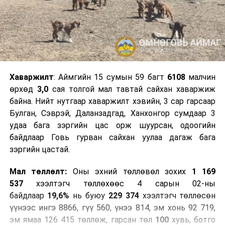
Хаваржилт
: Аймгийн 15 сумын 59 багт
6108
малчин
өрхөд
3,0
сая толгой мал тавтай сайхан хаваржиж
байна. Нийт нутгаар хаваржилт хэвийн, 3 сар гарсаар
Булган, Сэврэй, Даланзадгад, Ханхонгор сумдаар 3
удаа бага зэргийн цас орж шуурсан, одоогийн
байдлаар Говь гурван сайхан уулаа дагаж бага
зэргийн цастай.
Мал төллөлт:
Оны эхний төллөвөл зохих
1 169
537
хээлтэгч төллөхөөс 4 сарын 02-ны
байдлаар
19,6%
нь буюу
229 374
хээлтэгч төллөсөн
үүнээс ингэ 8866, гүү 560, үнээ 814, эм хонь 92 719,
эм ямаа 126 415 төллөж, гарсан төл
100
хувь, ботго