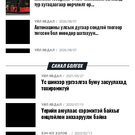
түр хугацаагаар өөрчлөлт ор...
ҮЙЛ ЯВДАЛ
2026/08/07
Автомашины улсын дугаар сондгой тоогоор
төгссөн бол өнөөдөр шатахуун...
ҮЙЛ ЯВДАЛ
2026/08/07
Улаанбаатарт өдөртөө 30 хэм дулаан
САНАЛ БОЛГОХ
ҮЙЛ ЯВДАЛ
2021/05/27
ДЭЛХИЙ НИЙТЭЭР..
2026/08/06
Үс шинээр үргээлгэх буюу засуулахад
“Уралдронзавод” компанийн ерөнхий
тохиромжгүй
захирлын автомашиныг дэлбэлжээ...
ҮЙЛ ЯВДАЛ
2020/07/15
ҮЙЛ ЯВДАЛ
2026/08/06
Үерийн аюулаас сэрэмжтэй байхыг
Сүхбаатар боомтоор тав хоногт 10 мянга гаруй
онцгойлон анхааруулж байна
тонн АИ-92 автобензин и...
ХЭН ЮУ ХЭЛЭВ...
2023/02/13