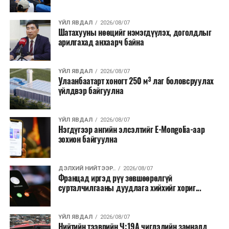
хээрийн түймэр идэвхтэй үргэлжилж байгаагийн
талаас илүү нь Орегон болон Вашингтон мужид
ҮЙЛ ЯВДАЛ
2026/08/07
бүртгэгдсэн байна. Цаг уурын байгууллагууд ойрын
Шатахууны нөөцийг нэмэгдүүлэх, доголдлыг
өдрүүдэд агаарын температур дахин огцом
арилгахад анхаарч байна
нэмэгдэж, хуурайшилт эрчимжих төлөвтэй байгааг
анхааруулсан бөгөөд энэ нь гал унтраах ажиллагаанд
ҮЙЛ ЯВДАЛ
2026/08/07
шинэ сорилт учруулж болзошгүйг онцолжээ.
Улаанбаатарт хоногт 250 м³ лаг боловсруулах
үйлдвэр байгуулна
ҮЙЛ ЯВДАЛ
2026/08/07
Нэгдүгээр ангийн элсэлтийг E-Mongolia-аар
зохион байгуулна
ДЭЛХИЙ НИЙТЭЭР..
2026/08/07
Францад иргэд рүү зөвшөөрөлгүй
сурталчилгааны дуудлага хийхийг хориг...
ҮЙЛ ЯВДАЛ
2026/08/07
Нийтийн тээврийн Ч:19А чиглэлийн замналд