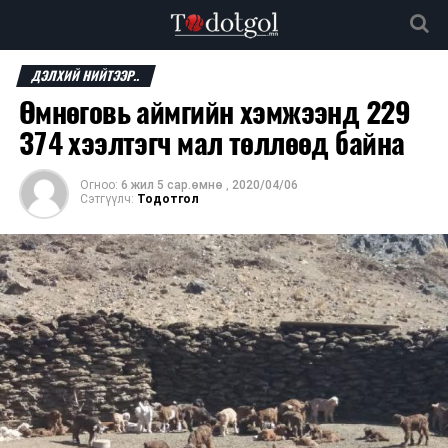
ДЭЛХИЙ НИЙТЭЭР..
Өмнөговь аймгийн хэмжээнд 229
374 хээлтэгч мал төллөөд байна
Огноо:
6 жил 5 сар.өмнө
,
2020/04/06
Сэтгүүлч:
Тодотгол