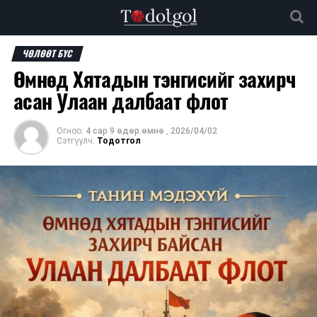
ЧӨЛӨӨТ БҮС
Өмнөд Хятадын тэнгисийг захирч
асан Улаан далбаат флот
Огноо:
4 сар 9 өдөр.өмнө
,
2026/04/02
Сэтгүүлч:
Тодотгол