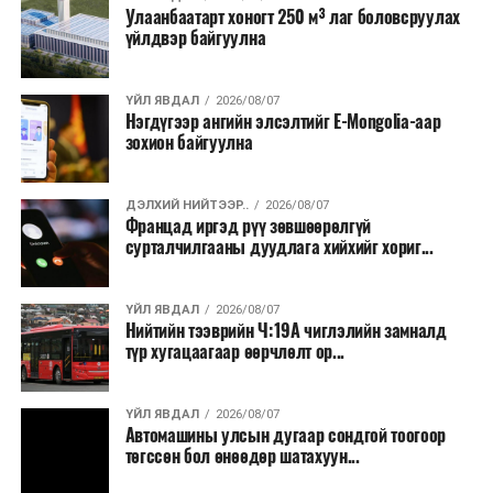
Улаанбаатарт хоногт 250 м³ лаг боловсруулах
үйлдвэр байгуулна
ҮЙЛ ЯВДАЛ
2026/08/07
Нэгдүгээр ангийн элсэлтийг E-Mongolia-аар
зохион байгуулна
ДЭЛХИЙ НИЙТЭЭР..
2026/08/07
Францад иргэд рүү зөвшөөрөлгүй
Урт, өтгөн үстэй, тайван ааштай Перс муур нь дэлхий
сурталчилгааны дуудлага хийхийг хориг...
даяар хамгийн түгээмэл тансаг үүлдрийн нэг юм. Үнэ
нь гарал үүсэл, үржүүлэгчээсээ хамааран
1,000–5,000
ам.доллар
хүрдэг.
ҮЙЛ ЯВДАЛ
2026/08/07
Нийтийн тээврийн Ч:19А чиглэлийн замналд
түр хугацаагаар өөрчлөлт ор...
Муурны үнэ нь зөвхөн үүлдрээс бус, цусны шугам,
үржүүлэгчийн нэр хүнд, эрүүл мэндийн баталгаа,
вакцинжуулалт, бүртгэл зэрэг олон хүчин зүйлээс
ҮЙЛ ЯВДАЛ
2026/08/07
Автомашины улсын дугаар сондгой тоогоор
шалтгаалан өөр өөр байдаг. Харин
төгссөн бол өнөөдөр шатахуун...
мэргэжилтнүүдийн үзэж буйгаар ямар ч үнэтэй
үүлдрийн муур байсан эзний хайр халамж, зөв