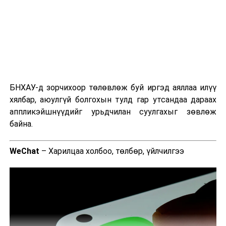
зохион байгуулалттай хүч байсан бөгөөд тухайн үед
Өмнөд Хятадын тэнгисийн худалдаа, тээврийн
аюулгүй байдалд ихээхэн нөлөө үзүүлж байжээ.
ДАРААХ МЭДЭЭ
Байгаль орчин, уур амьсгалын өөрчлөлтийн чиглэлээр
технологийн хэрэгцээг тодорхойлох төсөл эхэллээ
БНХАУ-д зорчихоор төлөвлөж буй иргэд аяллаа илүү
хялбар, аюулгүй болгохын тулд гар утсандаа дараах
ӨМНӨХ МЭДЭЭ
Иран барууны технологийн компаниудын
аппликэйшнүүдийг урьдчилан суулгахыг зөвлөж
байгууламжуудыг онилж болзошгүй гэж анхааруулав
байна.
WeChat
– Харилцаа холбоо, төлбөр, үйлчилгээ