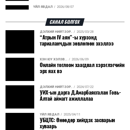
арчилгаа хамгийн чухал хэвээр байдаг.
ҮЙЛ ЯВДАЛ
2026/08/07
Улаанбаатарт өдөртөө 30 хэм дулаан
Харин МҮОНТ Монголын үзэгчдийн сэтгэлд
хоногшсон Польшийн уран сайхны "Нохойтой дөрвөн
САНАЛ БОЛГОХ
танкчин", "Яношик", "Аминаас чухал үйлс" зэрэг
ДЭЛХИЙ НИЙТЭЭР..
2025/03/28
кинонуудыг албан ёсны эрхтэй, дуу, дүрсний өндөр
ДЭЛХИЙ НИЙТЭЭР..
2026/08/06
“Атрын IV аян”-ы хүрээнд
“Уралдронзавод” компанийн ерөнхий
чанартайгаар үзэгчдэд хүргэхээр боллоо.
тариаланчдын зөвлөгөөн эхэллээ
захирлын автомашиныг дэлбэлжээ...
ХЭН ЮУ ХЭЛЭВ...
2026/06/09
ҮЙЛ ЯВДАЛ
2026/08/06
Онлайн тоглоом хаагдвал хэрэглэгчийн
Сүхбаатар боомтоор тав хоногт 10 мянга гаруй
эрх яах вэ
тонн АИ-92 автобензин и...
ДЭЛХИЙ НИЙТЭЭР..
2024/07/22
ДЭЛХИЙ НИЙТЭЭР..
2026/08/06
УИХ-ын дарга Д.Амарбаясгалан Говь-
Вашингтон мужийн ой хээрийн түймрийг
Алтай аймагт ажиллалаа
хяналтад авах ажил ахицтай байн...
ҮЙЛ ЯВДАЛ
2025/04/11
ДЭЛХИЙ НИЙТЭЭР..
2026/08/06
УБЦТС: Өнөөдөр хийгдэх засварын
АНУ, Иран Ормузын хоолойг нээх тохиролцоонд
хуваарь
ойртож байна