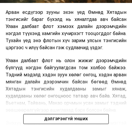
Арван есдүгээр зууны эхэн үед Өмнөд Хятадын
тэнгисийг бараг бүхэлд нь хяналтдаа авч байсан
Улаан далбаат флот хэмээх далайн дээрэмчдийн
нэгдэл түүхэнд хамгийн хүчирхэгт тооцогддог байна.
Тухайн үед энэ флотын хүч зарим улсын тэнгисийн
цэргээс ч илүү байсан гэж судлаачид үздэг.
Улаан далбаат флот нь олон жижиг дээрэмчдийн
бүлгүүд нэгдэн байгуулагдсан том холбоо байжээ.
Тэдний мэдэлд хэдэн зуун хөлөг онгоц, хэдэн арван
мянган далайн дээрэмчин байсан бөгөөд Өмнөд
Хятадын тэнгисийн худалдааны замыг хянаж,
худалдааны хөлөг онгоцноос татвар авч байв. Хятад,
Вьетнам, Тайвань, Макао орчмын усан замыг тэдний
зөвшөөрөлгүйгээр ашиглахад бэрх болсон байна.
ДЭЛГЭРЭНГҮЙ УНШИХ
Энэхүү флотын хамгийн онцлог нь эмэгтэй
удирдагчтай байсан явдал юм. Чин Ши хэмээх