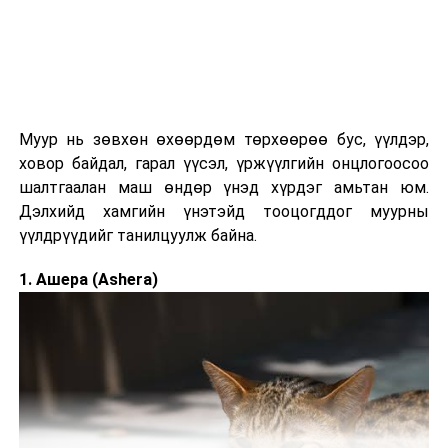
Муур нь зөвхөн өхөөрдөм төрхөөрөө бус, үүлдэр,
Дэлгүүр, ресторан, нийтийн тээвэр зэрэгт QR кодоор
ховор байдал, гарал үүсэл, үржүүлгийн онцлогоосоо
төлбөр хийхэд өргөн ашиглагддаг. Олон улсын
шалтгаалан маш өндөр үнэд хүрдэг амьтан юм.
банкны картыг холбож ашиглах боломжтой бөгөөд
Дэлхийд хамгийн үнэтэйд тооцогддог муурны
"Tour Pass" үйлчилгээгээр жуулчдад зориулсан
үүлдрүүдийг танилцуулж байна.
төлбөрийн шийдлийг санал болгодог.
1. Ашера (Ashera)
DiDi
– Такси дуудах