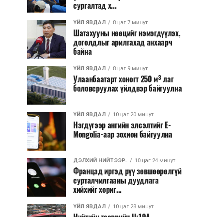
сургалтад х...
ҮЙЛ ЯВДАЛ
8 цаг 7 минут
Шатахууны нөөцийг нэмэгдүүлэх,
доголдлыг арилгахад анхаарч
байна
ҮЙЛ ЯВДАЛ
8 цаг 9 минут
Улаанбаатарт хоногт 250 м³ лаг
боловсруулах үйлдвэр байгуулна
ҮЙЛ ЯВДАЛ
10 цаг 20 минут
Нэгдүгээр ангийн элсэлтийг E-
Mongolia-аар зохион байгуулна
ДЭЛХИЙ НИЙТЭЭР..
10 цаг 24 минут
Францад иргэд рүү зөвшөөрөлгүй
сурталчилгааны дуудлага
хийхийг хориг...
ҮЙЛ ЯВДАЛ
10 цаг 28 минут