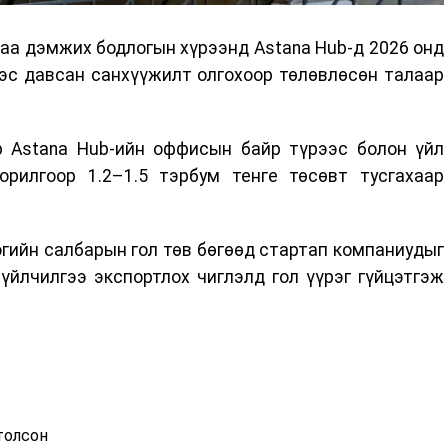
аа дэмжих бодлогын хүрээнд Astana Hub-д 2026 онд
ээс давсан санхүүжилт олгохоор төлөвлөсөн талаар
 Astana Hub-ийн оффисын байр түрээс болон үйл
рилгоор 1.2–1.5 тэрбум тенге төсөвт тусгахаар
гийн салбарын гол төв бөгөөд стартап компаниудыг
үйлчилгээ экспортлох чиглэлд гол үүрэг гүйцэтгэж
ртолсон