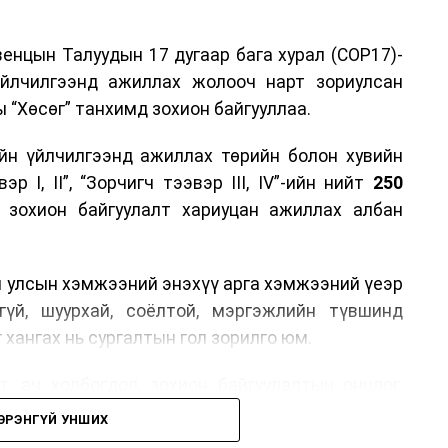
енцын Талуудын 17 дугаар бага хурал (COP17)-
үйлчилгээнд ажиллах жолооч нарт зориулсан
 “Хөсөг” танхимд зохион байгууллаа.
йн үйлчилгээнд ажиллах төрийн болон хувийн
р I, II”, “Зорчигч тээвэр III, IV”-ийн нийт
250
н зохион байгуулалт хариуцан ажиллах албан
н улсын хэмжээний энэхүү арга хэмжээний үеэр
гүй, шуурхай, соёлтой, мэргэжлийн түвшинд
 хангах нь сургалтын гол зорилго юм.
, ач холбогдол, зохион байгуулалтын онцлог,
лчилгээний стандарт, жолооч нарын үүрэг
ЭРЭНГҮЙ УНШИХ
й соёл, ёс зүй, мэргэжлийн харилцааны талаар