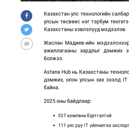
Казахстан улс технологийн салбар
улсын төсвөөс нэг тэрбум тенгег
Казахстаны хэвлэлүүд мэдээлэв.
Жаслан Мадиев-ийн мэдээлснээр
ажиллагааны зардлыг дэмжих зо
болжээ.
Astana Hub нь Казахстаны техноло
дэмжих, олон улсын зах зээлд IT 
байна.
2025 оны байдлаар:
537 компани бүртгэлтэй
111 улс руу IT үйлчилгээ экспо