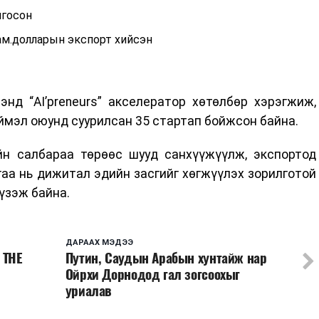
лгосон
 ам.долларын экспорт хийсэн
нд “AI’preneurs” акселератор хөтөлбөр хэрэгжиж,
ймэл оюунд суурилсан 35 стартап бойжсон байна.
йн салбараа төрөөс шууд санхүүжүүлж, экспортод
аа нь дижитал эдийн засгийг хөгжүүлэх зорилготой
үзэж байна.
ДАРААХ МЭДЭЭ
 THE
Путин, Саудын Арабын хунтайж нар
Ойрхи Дорнодод гал зогсоохыг
уриалав