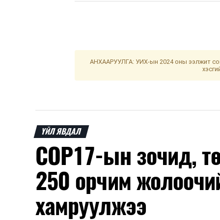
АНХААРУУЛГА: УИХ-ын 2024 оны ээлжит сон
хэсги
ҮЙЛ ЯВДАЛ
COP17-ын зочид, т
250 орчим жолоочи
хамруулжээ