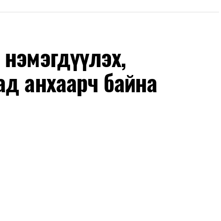
ан авах, зочид буудал болон арга хэмжээний
өлгөөний зохион байгуулалт, цагийн менежмент,
 нэмэгдүүлэх,
ох байгууллагуудын уялдаа холбоо, аюулгүй
ад анхаарч байна
ргалт, арга зүйгээр хангаж байна.
 бусад эрсдэл, онцгой нөхцөл үүссэн үед авах
 тайван, зөв, шуурхай шийдвэр гаргах, өдөр
эрэг практик ур чадварыг сургалтын хөтөлбөрт
-хариулт, жишээнд суурилсан сургалт, багаар
вэрлэлтийн урсгалын зураглалтай танилцах,
эг онол, практик хосолсон хэлбэрээр зохион