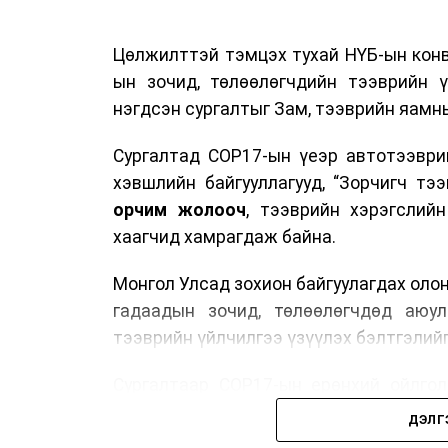
Цөлжилттэй тэмцэх тухай НҮБ-ын конв
ын зочид, төлөөлөгчдийн тээврийн 
нэгдсэн сургалтыг Зам, тээврийн яамны
Сургалтад COP17-ын үеэр автотээври
хэвшлийн байгууллагууд, “Зорчигч тээвэ
орчим жолооч
, тээврийн хэрэгслий
хаагчид хамрагдаж байна.
Монгол Улсад зохион байгуулагдах оло
гадаадын зочид, төлөөлөгчдөд аюул
тээврийн үйлчилгээ үзүүлэх бэлтгэлийг
Сургалтаар COP17-ын ерөнхий ойлголт
зочид, төлөөлөгчдийн ангилал, үй
ДЭЛГ
хариуцлага, сахилга бат, үйлчилгээни