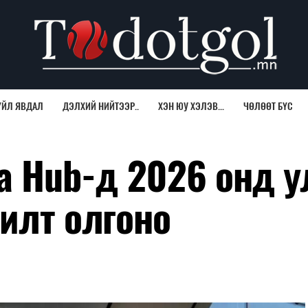
ҮЙЛ ЯВДАЛ
ДЭЛХИЙ НИЙТЭЭР..
ХЭН ЮУ ХЭЛЭВ...
ЧӨЛӨӨТ БҮС
na Hub-д 2026 онд 
илт олгоно