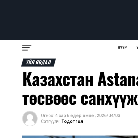
НҮҮР
ҮЙЛ ЯВДАЛ
Казахстан Asta
төсвөөс санхүүж
Огноо:
4 сар 6 өдөр.өмнө
,
2026/04/03
Сэтгүүлч:
Тодотгол