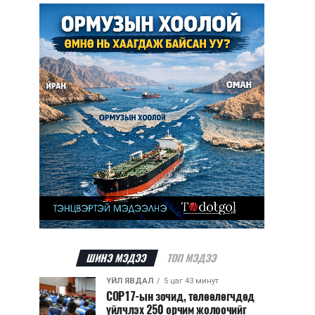
ШИНЭ МЭДЭЭ
ТОП МЭДЭЭ
ҮЙЛ ЯВДАЛ
5 цаг 43 минут
COP17-ын зочид, төлөөлөгчдөд
үйлчлэх 250 орчим жолоочийг