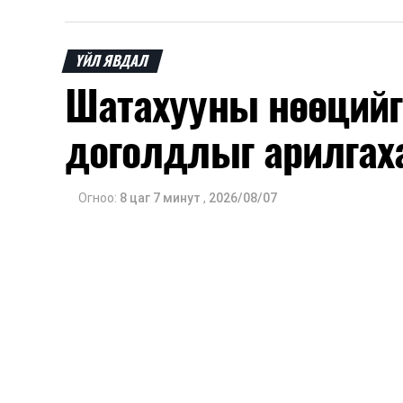
нэгдсэн мэдээлэл өгчээ.
Түүнчлэн зочдыг нисэх буудлаас угт
ҮЙЛ ЯВДАЛ
байршилд хүргэх үе шат, маршрут, хөд
Шатахууны нөөцийг
мэдээлэл дамжуулах журам, холбогд
доголдлыг арилгах
ажиллагааны чиглэлээр жолооч нарыг су
Мөн зам тээврийн осол, саатал болон
арга хэмжээ, ачаалал ихтэй нөхцөлд
Огноо:
8 цаг 7 минут
,
2026/08/07
тутмын ажлын бэлэн байдлыг хангах з
тусгажээ.
Сургалтыг танилцуулах лекц, асуулт
ажиллах дасгал, маршрут болон тээ
онцгой нөхцөлд ажиллах дадлага зэр
байгуулж байна.