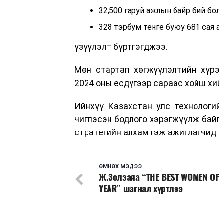
32,500 гаруй ажлын байр бий бо
328 тэрбум тенге буюу 681 сая
үзүүлэлт бүртгэгджээ.
Мөн стартап хөгжүүлэлтийн хүрээ
2024 оны есдүгээр сараас хойш хи
Ийнхүү Казахстан улс технологи
чиглэсэн бодлого хэрэгжүүлж байг
стратегийн алхам гэж ажиглагчид 
ӨМНӨХ МЭДЭЭ
Ж.Золзаяа “THE BEST WOMEN OF
YEAR” шагнал хүртлээ