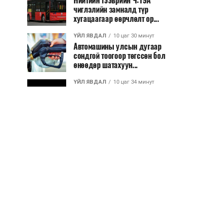
Нийтийн тээврийн Ч:19А
чиглэлийн замналд түр
хугацаагаар өөрчлөлт ор...
ҮЙЛ ЯВДАЛ
10 цаг 30 минут
Автомашины улсын дугаар
сондгой тоогоор төгссөн бол
өнөөдөр шатахуун...
ҮЙЛ ЯВДАЛ
10 цаг 34 минут
Улаанбаатарт өдөртөө 30 хэм
дулаан
ДЭЛХИЙ НИЙТЭЭР..
2026/08/06
“Уралдронзавод” компанийн
ерөнхий захирлын автомашиныг
дэлбэлжээ...
ҮЙЛ ЯВДАЛ
2026/08/06
Сүхбаатар боомтоор тав хоногт 10
мянга гаруй тонн АИ-92
автобензин и...