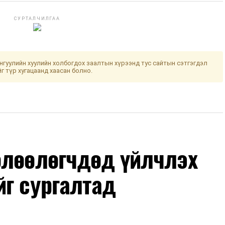
СУРТАЛЧИЛГАА
гуулийн хуулийн холбогдох заалтын хүрээнд тус сайтын сэтгэгдэл
йг түр хугацаанд хаасан болно.
өлөөлөгчдөд үйлчлэх
йг сургалтад