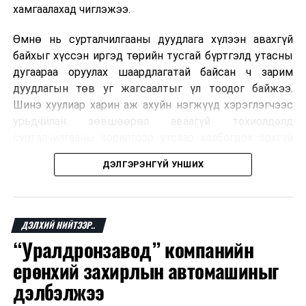
хамгаалахад чиглэжээ.
Өмнө нь сурталчилгааны дуудлага хүлээн авахгүй
байхыг хүссэн иргэд төрийн тусгай бүртгэлд утасны
дугаараа оруулах шаардлагатай байсан ч зарим
дуудлагын төв уг жагсаалтыг үл тоодог байжээ.
Шинэ хуулиар харин аж ахуйн нэгжүүд хэрэглэгчээс
урьдчилан зөвшөөрөл аваагүй тохиолдолд
сурталчилгааны зорилгоор утсаар холбогдох эрхгүй
болно. Иргэн өгсөн зөвшөөрлөө хүссэн үедээ цуцлах
ДЭЛГЭРЭНГҮЙ УНШИХ
боломжтой.
Францын эрх баригчдын тооцоолсноор тус улсын
иргэдийн дөрөвний гурав орчим нь долоо хоног бүр
ДЭЛХИЙ НИЙТЭЭР..
дор хаяж нэг удаа хүсээгүй сурталчилгааны дуудлага
“Уралдронзавод” компанийн
хүлээн авдаг бөгөөд олон хүн үүнээс ч олон
ерөнхий захирлын автомашиныг
дуудлагад өртдөг байна. Хэрэглэгчийн эрхийг
хамгаалах 11 байгууллага 2024 онд хамтран
дэлбэлжээ
шаардлага гаргаж, суурин болон гар утас руу ирдэг