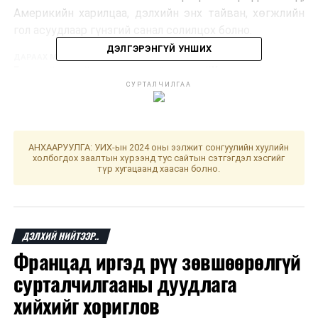
Америкийн харилцаа, дэлхийн энх тайван, хөгжлийн
гол асуудлаар гүнзгий санал солилцох болно.
ДЭЛГЭРЭНГҮЙ УНШИХ
ДАРААХ МЭДЭЭ
Ерөнхийлөгчийн өгсөн үүргийн дагуу “Үндэсний сөрөн
тэсвэрлэх стратеги”-ийг боловсруулж, батлуулах гэж
СУРТАЛЧИЛГАА
байна
ӨМНӨХ МЭДЭЭ
Сэргээгдэх эрчим хүчний салбарт сонгон шалгаруулалт
АНХААРУУЛГА: УИХ-ын 2024 оны ээлжит сонгуулийн хуулийн
зарлалаа
холбогдох заалтын хүрээнд тус сайтын сэтгэгдэл хэсгийг
түр хугацаанд хаасан болно.
ДЭЛХИЙ НИЙТЭЭР..
Францад иргэд рүү зөвшөөрөлгүй
сурталчилгааны дуудлага
хийхийг хориглов