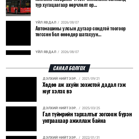
түр хугацаагаар өөрчлөлт ор...
ҮЙЛ ЯВДАЛ
2026/08/07
Автомашины улсын дугаар сондгой тоогоор
төгссөн бол өнөөдөр шатахуун...
ҮЙЛ ЯВДАЛ
2026/08/07
Улаанбаатарт өдөртөө 30 хэм дулаан
САНАЛ БОЛГОХ
ДЭЛХИЙ НИЙТЭЭР..
2021/09/21
ДЭЛХИЙ НИЙТЭЭР..
2026/08/06
Хөдөө аж ахуйн зохистой дадал гэж
“Уралдронзавод” компанийн ерөнхий
юуг хэлэх вэ
захирлын автомашиныг дэлбэлжээ...
ДЭЛХИЙ НИЙТЭЭР..
2025/03/25
ҮЙЛ ЯВДАЛ
2026/08/06
Гал түймрийн тархалтыг зогсоож бүрэн
Сүхбаатар боомтоор тав хоногт 10 мянга гаруй
унтраахаар ажиллаж байна
тонн АИ-92 автобензин и...
ДЭЛХИЙ НИЙТЭЭР..
2022/01/31