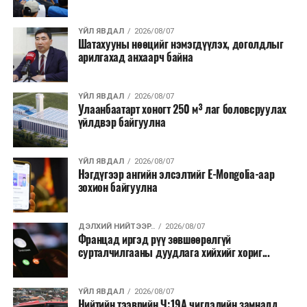
хээрийн түймэр идэвхтэй үргэлжилж байгаагийн
талаас илүү нь Орегон болон Вашингтон мужид
ҮЙЛ ЯВДАЛ
2026/08/07
бүртгэгдсэн байна. Цаг уурын байгууллагууд ойрын
Шатахууны нөөцийг нэмэгдүүлэх, доголдлыг
өдрүүдэд агаарын температур дахин огцом
арилгахад анхаарч байна
нэмэгдэж, хуурайшилт эрчимжих төлөвтэй байгааг
анхааруулсан бөгөөд энэ нь гал унтраах ажиллагаанд
ҮЙЛ ЯВДАЛ
2026/08/07
шинэ сорилт учруулж болзошгүйг онцолжээ.
Улаанбаатарт хоногт 250 м³ лаг боловсруулах
үйлдвэр байгуулна
ҮЙЛ ЯВДАЛ
2026/08/07
Нэгдүгээр ангийн элсэлтийг E-Mongolia-аар
зохион байгуулна
ДЭЛХИЙ НИЙТЭЭР..
2026/08/07
Францад иргэд рүү зөвшөөрөлгүй
сурталчилгааны дуудлага хийхийг хориг...
ҮЙЛ ЯВДАЛ
2026/08/07
Нийтийн тээврийн Ч:19А чиглэлийн замналд