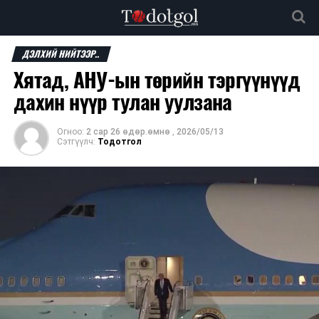
ДЭЛХИЙ НИЙТЭЭР..
Хятад, АНУ-ын төрийн тэргүүнүүд
дахин нүүр тулан уулзана
Огноо:
2 сар 26 өдөр.өмнө
,
2026/05/13
Сэтгүүлч:
Тодотгол