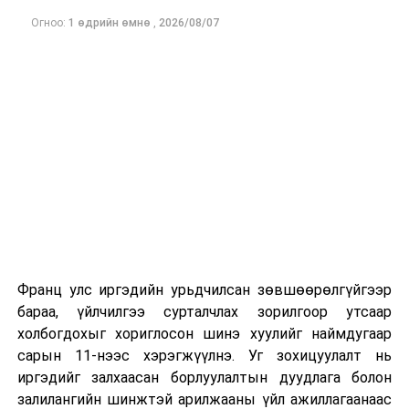
Огноо:
1 өдрийн өмнө
,
2026/08/07
Франц улс иргэдийн урьдчилсан зөвшөөрөлгүйгээр
бараа, үйлчилгээ сурталчлах зорилгоор утсаар
холбогдохыг хориглосон шинэ хуулийг наймдугаар
сарын 11-нээс хэрэгжүүлнэ. Уг зохицуулалт нь
иргэдийг залхаасан борлуулалтын дуудлага болон
залилангийн шинжтэй арилжааны үйл ажиллагаанаас