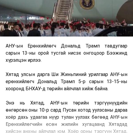
АНУ-ын Ерөнхийлөгч Дональд Трамп тавдугаар
сарын 13-ны орой тусгай нисэх онгоцоор Бээжинд
хүрэлцэн ирлээ.
Хятад улсын дарга Ши Жиньпиний урилгаар АНУ-ын
ерөнхийлөгч Дональд Трамп 5-р сарын 13-15-ны
хооронд БНХАУ-д төрийн айлчлал хийж байна.
Энэ нь Хятад, АНУ-ын төрийн тэргүүнүүдийн
өнгөрсөн оны 10-р сард Пусан хотод уулзсаны дараа
хоёр дахь удаагаа нүүр тулан уулзах бөгөөд АНУ-ын
Ерөнхийлөгчийн есөн жилийн хугацаанд Хятадад
хийсэн анхны айлчлал юм. Хоёр орны тэргүүн Хятад,