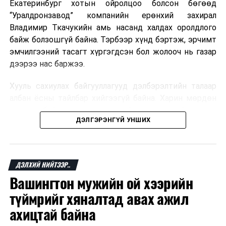
Екатеринбург хотын ойролцоо болсон бөгөөд
“Уралдронзавод” компанийн ерөнхий захирал
Владимир Ткачукийн амь насанд халдах оролдлого
байж болзошгүй байна. Тэрбээр хүнд бэртэж, эрчимт
эмчилгээний тасагт хүргэгдсэн бол жолооч нь газар
дээрээ нас баржээ.
Хууль сахиулах байгууллагууд дэлбэрэлтийн талаар
албан ёсны тайлбар хийгээгүй байна. Харин мөрдөн
шалгах байгууллага олон нийтэд аюултай аргаар
ДЭЛГЭРЭНГҮЙ УНШИХ
хүний амь насанд халдахыг завдсан гэх үндэслэлээр
эрүүгийн хэрэг үүсгэсэн талаар эх сурвалж
мэдээлжээ.
ДЭЛХИЙ НИЙТЭЭР..
“Уралдронзавод” компани 2023 онд Екатеринбург
Вашингтон мужийн ой хээрийн
хотод байгуулагдсан бөгөөд нисгэгчгүй нисэх
төхөөрөмж үйлдвэрлэдэг аж. Тус компанийн 2025
түймрийг хяналтад авах ажил
оны орлого 6.2 тэрбум рубль, цэвэр ашиг нь 1.9
ахицтай байна
тэрбум рубльд хүрсэн гэж РБК мэдээлсэн байна.