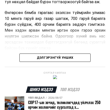
тул нөхцөл байдал бүрэн тогтворжоогүй байгаа аж.
Өнгөрсөн бямба гарагаас эхэлсэн түймрийн улмаас
10 мянга гаруй акр газар шатаж, 700 гаруй барилга
бүрэн сүйдэж, 400 орчим барилга эвдэрч гэмтжээ.
Мөн хэдэн арван мянган иргэн орон гэрээ орхин
нүүлгэн шилжсэн байна. Одоогоор хүний амь нас
эрсэдсэн тохиолдол бүртгэгдээгүй бөгөөд сураггүй
байсан бүх хүнийг олжээ.
ДЭЛГЭРЭНГҮЙ УНШИХ
Албаныхны мэдээлснээр түймрийн нэг голомтыг
санаатайгаар тавьсан байж болзошгүй хэрэгт 37
настай Аарон Фариначчиг баривчилж, галдан
СУРТАЛЧИЛГАА
шатаасан гэх үндэслэлээр эрүүгийн хэрэг үүсгэн
шалгаж байна. Харин бусад хоёр түймрийн
шалтгааныг үргэлжлүүлэн тогтоож байгаа бөгөөд
ШИНЭ МЭДЭЭ
ТОП МЭДЭЭ
аянгын улмаас үүсээгүй гэж үзэж байгаа аж.
ҮЙЛ ЯВДАЛ
2026/08/07
COP17-ын зочид, төлөөлөгчдөд үйлчлэх 250
Одоогоор АНУ даяар 13 мужид 90 гаруй томоохон ой,
орчим жолоочийг сургалтад х...