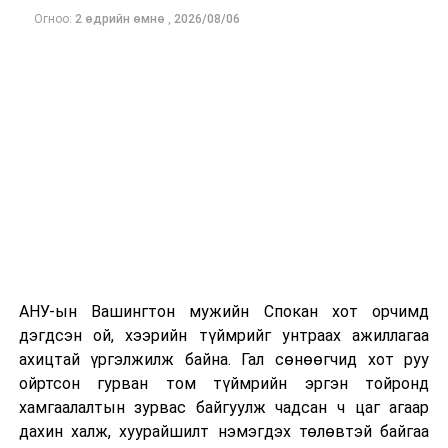
Огноо:
2 өдрийн өмнө
,
2026/08/06
Одоогоор дэлбэрэлтийн шалтгаан, хэрэгт холбоотой
этгээдүүдийн талаар дэлгэрэнгүй мэдээлэл гараагүй
байна.
АНУ-ын Вашингтон мужийн Спокан хот орчимд
дэгдсэн ой, хээрийн түймрийг унтраах ажиллагаа
ахицтай үргэлжилж байна. Гал сөнөөгчид хот руу
ойртсон гурван том түймрийн эргэн тойронд
хамгаалалтын зурвас байгуулж чадсан ч цаг агаар
дахин халж, хуурайшилт нэмэгдэх төлөвтэй байгаа