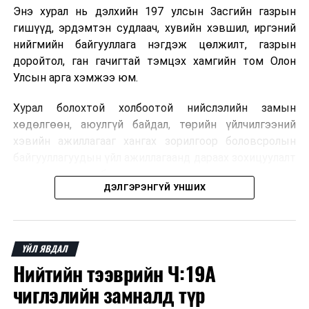
мэдээллийг тогтоосон хугацаанд нийтэд
Энэ хурал нь дэлхийн 197 улсын Засгийн газрын
мэдээлдэг болно.
гишүүд, эрдэмтэн судлаач, хувийн хэвшил, иргэний
нийгмийн байгууллага нэгдэж цөлжилт, газрын
Төлбөр нэмэгдүүлэх тохиолдолд тухайн
доройтол, ган гачигтай тэмцэх хамгийн том Олон
шийдвэрийн үндэслэл, зардлын бүтэц,
Улсын арга хэмжээ юм.
шаардлагыг ил тод танилцуулдаг болно.
Суралцагч сургууль шилжих, сургуулиас гарах
Хурал болохтой холбоотой нийслэлийн замын
үед төлбөр буцаан олгох нөхцөл, журмыг
хөдөлгөөн, аюулгүй байдал, төрийн үйлчилгээний
тодорхой мөрддөг болно.
хэвийн ажиллагааг хангах зорилгоор боловсролын
байгууллагуудын үйл ажиллагаанд дараах зохицуулалт
Эцэг эх, асран хамгаалагчдад мэдээлэл өгөх,
хэрэгжүүлэхээр болжээ .
санал авах ажиллагаа тогтмолжино.
ДЭЛГЭРЭНГҮЙ УНШИХ
Сургалтын төлбөртэй холбоотой маргаан, үл
Цэцэрлэгийн бүртгэл
ойлголцол буурч, боловсролын үйлчилгээний ил
тод байдал сайжирна.
2026 оны 8 дугаар сарын 10–23-ны өдрүүдэд
ҮЙЛ ЯВДАЛ
E-Mongolia системээр бүртгэнэ.
Тушаал нь хувийн сургуулиудын үйл
Нийтийн тээврийн Ч:19А
ажиллагаанд шууд хязгаарлалт тогтоохгүй
Нэгдүгээр ангийн элсэлт
чиглэлийн замналд түр
бөгөөд сургалтын төлбөр тогтоох эрхэд
халдахгүй.