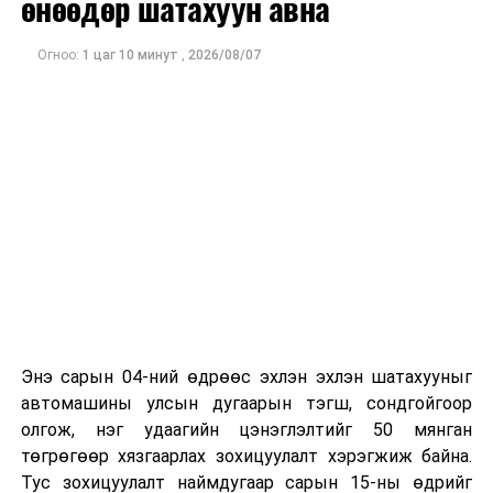
өнөөдөр шатахуун авна
Огноо:
1 цаг 10 минут
,
2026/08/07
Энэ сарын 04-ний өдрөөс эхлэн эхлэн шатахууныг
автомашины улсын дугаарын тэгш, сондгойгоор
олгож, нэг удаагийн цэнэглэлтийг 50 мянган
ДАРААХ МЭДЭЭ
төгрөгөөр хязгаарлах зохицуулалт хэрэгжиж байна.
ЦЕГ: Гадаад улсын виз гаргуулахтай холбоотой 176
Тус зохицуулалт наймдугаар сарын 15-ны өдрийг