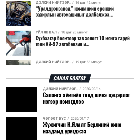
ДЭЛХИЙ НИЙТЭЭР..
16 цаг 42 минут
“Уралдронзавод” компанийн ерөнхий
захирлын автомашиныг дэлбэлжээ...
ҮЙЛ ЯВДАЛ
18 цаг 26 минут
Сүхбаатар боомтоор тав хоногт 10 мянга гаруй
тонн АИ-92 автобензин и...
ДЭЛХИЙ НИЙТЭЭР..
19 цаг 56 минут
Вашингтон мужийн ой хээрийн түймрийг
хяналтад авах ажил ахицтай байн...
САНАЛ БОЛГОХ
ДЭЛХИЙ НИЙТЭЭР..
2020/09/14
ДЭЛХИЙ НИЙТЭЭР..
20 цаг 36 минут
Сэлэнгэ аймгийн төвд шинэ цэцэрлэг
АНУ, Иран Ормузын хоолойг нээх тохиролцоонд
нэгээр нэмэгдлээ
ойртож байна
ЧӨЛӨӨТ БҮС
2020/01/17
ХЭН ЮУ ХЭЛЭВ...
20 цаг 39 минут
Жүжигчин Н.Ялалт Берлиний кино
АНУ-д урьдчилсан сонгуулийн дараах
наадамд уригджээ
өрсөлдөөн ширүүсэв