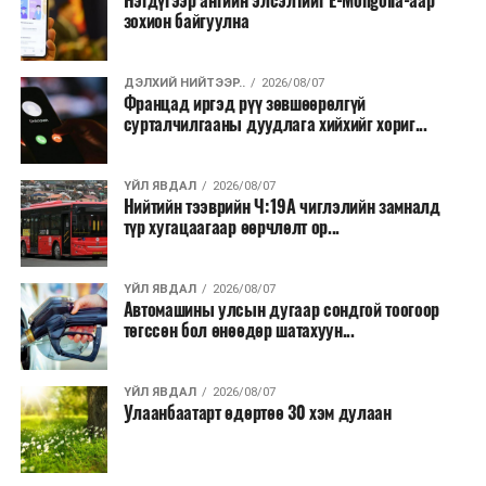
Нэгдүгээр ангийн элсэлтийг E-Mongolia-аар
зохион байгуулна
ДЭЛХИЙ НИЙТЭЭР..
2026/08/07
Францад иргэд рүү зөвшөөрөлгүй
сурталчилгааны дуудлага хийхийг хориг...
ҮЙЛ ЯВДАЛ
2026/08/07
Нийтийн тээврийн Ч:19А чиглэлийн замналд
түр хугацаагаар өөрчлөлт ор...
ҮЙЛ ЯВДАЛ
2026/08/07
Автомашины улсын дугаар сондгой тоогоор
төгссөн бол өнөөдөр шатахуун...
ҮЙЛ ЯВДАЛ
2026/08/07
Улаанбаатарт өдөртөө 30 хэм дулаан