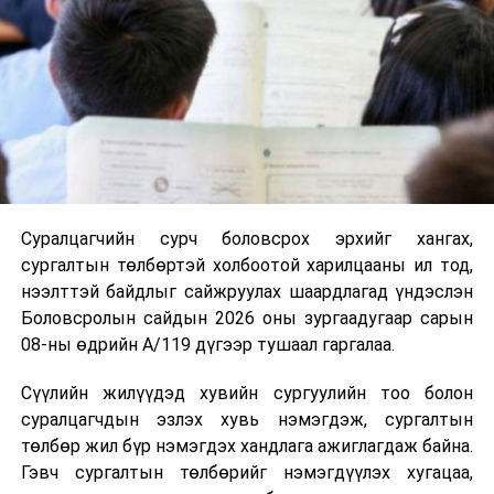
Суралцагчийн сурч боловсрох эрхийг хангах,
сургалтын төлбөртэй холбоотой харилцааны ил тод,
нээлттэй байдлыг сайжруулах шаардлагад үндэслэн
Боловсролын сайдын 2026 оны зургаадугаар сарын
08-ны өдрийн А/119 дүгээр тушаал гаргалаа.
Сүүлийн жилүүдэд хувийн сургуулийн тоо болон
суралцагчдын эзлэх хувь нэмэгдэж, сургалтын
төлбөр жил бүр нэмэгдэх хандлага ажиглагдаж байна.
Гэвч сургалтын төлбөрийг нэмэгдүүлэх хугацаа,