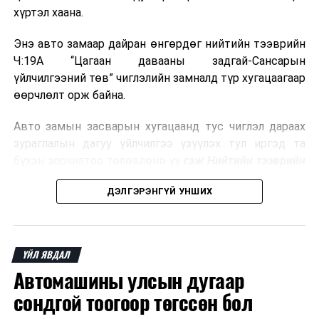
хүртэл хаана.
2026 оны 8 дугаар сарын 17–28-ны өдрүүдэд
Энэ авто замаар дайран өнгөрдөг нийтийн тээврийн
нийслэлийн бүх сургууль, цэцэрлэгт ажлын
Ч:19А “Цагаан давааны задгай-Сансарын
байранд элсэлт, бүртгэл болон бусад аливаа
үйлчилгээний төв” чиглэлийн замналд түр хугацаагаар
арга хэмжээ зохион байгуулахгүй болно.
өөрчлөлт орж байна.
Авто замын засварын хугацаанд тус чиглэл дараах
зураглалын дагуу үйлчилгээ үзүүлэх тул иргэд та
бүхэн зорчилтоо төлөвлөнө үү
гэж Нийтийн тээврийн
бодлогын газраас мэдээллээ.
ДЭЛГЭРЭНГҮЙ УНШИХ
ҮЙЛ ЯВДАЛ
Автомашины улсын дугаар
сондгой тоогоор төгссөн бол