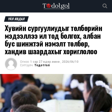
ҮЙЛ ЯВДАЛ
Хувийн сургуулиудыг төлбөрийн
мэдээллээ ил тод болгох, албан
бус шинжтэй нэмэлт төлбөр,
хандив шаардахыг хориглолоо
Огноо:
1 сар 27 өдөр.өмнө
,
2026/06/10
Сэтгүүлч:
Тодотгол