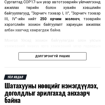
Сургалтад COP17-ын үеэр автотээврийн үйлчилгээнд
ажиллах төрийн болон хувийн хэвшлийн
байгууллагууд, “Зорчигч тээвэр I, II”, “Зорчигч тээвэр
III, IV”-ийн нийт
250 орчим жолооч
, тээврийн
хэрэгслийн зохион байгуулалт хариуцан ажиллах
албан хаагчид хамрагдаж байна.
Монгол Улсад зохион байгуулагдах олон улсын
хэмжээний энэхүү арга хэмжээний үеэр гадаадын
зочид, төлөөлөгчдөд аюулгүй, шуурхай, соёлтой,
ДЭЛГЭРЭНГҮЙ УНШИХ
мэргэжлийн түвшинд тээврийн үйлчилгээ үзүүлэх
бэлтгэлийг хангах нь сургалтын гол зорилго юм.
Сургалтаар COP17-ын ерөнхий ойлголт, ач холбогдол,
ҮЙЛ ЯВДАЛ
зохион байгуулалтын онцлог, зочид, төлөөлөгчдийн
Шатахууны нөөцийг нэмэгдүүлэх,
ангилал, үйлчилгээний стандарт, жолооч нарын үүрэг
хариуцлага, сахилга бат, үйлчилгээний соёл, ёс зүй,
доголдлыг арилгахад анхаарч
мэргэжлийн харилцааны талаар нэгдсэн мэдээлэл
байна
өгчээ.