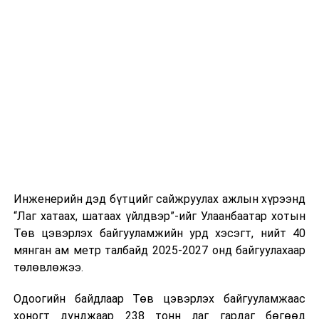
тээврийн үйлчилгээг аюулгүй, шуурхай, зохион
хэвийн горимоор ажлаа үргэлжүүлнэ гэж найдаж
байгуулалттай явуулах, үйлчилгээний нэгдсэн
байна. Шатахууны нөөцийг нэмэгдүүлэх,
стандарт, сахилга хариуцлагыг хэвшүүлэх бэлтгэл
нийлүүлэлтийг тогтворжуулах хүрээнд бусад эх
ажлын нэг хэсэг гэж
Зам, тээврийн яамнаас
үүсвэрийг нэмэгдүүлэх чиглэлд анхаарч байна.
мэдээллээ.
Замын-Үүд боомтоор 2000 тонн дизель түлш орж
ирсэн бөгөөд шилжүүлэн ачих ажиллагаа хийгдэж
байна" гэлээ
гэж Аж үйлдвэр, эрдэс баялгийн яамнаас
мэдээллээ.
Инженерийн дэд бүтцийг сайжруулах ажлын хүрээнд
“Лаг хатаах, шатаах үйлдвэр”-ийг Улаанбаатар хотын
Төв цэвэрлэх байгууламжийн урд хэсэгт, нийт 40
мянган ам метр талбайд 2025-2027 онд байгуулахаар
төлөвлөжээ.
Одоогийн байдлаар Төв цэвэрлэх байгууламжаас
хоногт дунджаар 238 тонн лаг гардаг бөгөөд