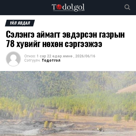
ҮЙЛ ЯВДАЛ
Сэлэнгэ аймагт эвдэрсэн газрын
78 хувийг нөхөн сэргээжээ
Огноо:
1 сар 22 өдөр.өмнө
,
2026/06/16
Сэтгүүлч:
Тодотгол