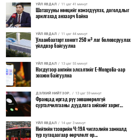
хэлбэрээр хэрэгжүүлэхээр тусгажээ.
ҮЙЛ ЯВДАЛ
11 цаг 41 минут
Шатахууны нөөцийг нэмэгдүүлэх, доголдлыг
арилгахад анхаарч байна
Лаг хатаах, шатаах технологи нь бохир ус цэвэрлэх
байгууламжаас гардаг лагийг байгаль орчинд аюулгүй
аргаар боловсруулж, эзлэхүүнийг эрс бууруулах
ҮЙЛ ЯВДАЛ
11 цаг 44 минут
Улаанбаатарт хоногт 250 м³ лаг боловсруулах
зориулалттай. Лагийг өндөр температурт шатааснаар
үйлдвэр байгуулна
эзлэхүүн нь 90 хүртэл хувиар буурч, бактери, вирус
болон бусад өвчин үүсгэгч бичил биетнийг устгах
боломжтой.
ҮЙЛ ЯВДАЛ
13 цаг 55 минут
Нэгдүгээр ангийн элсэлтийг E-Mongolia-аар
зохион байгуулна
Түүнчлэн шаталтын явцад үүсэх дулааныг цахилгаан
болон дулааны эрчим хүч үйлдвэрлэхэд ашиглаж
болдог. Зарим технологийн хувьд шаталтын дараа
ДЭЛХИЙ НИЙТЭЭР..
13 цаг 59 минут
Францад иргэд рүү зөвшөөрөлгүй
үлдэх үнснээс фосфор зэрэг ашигт эрдсийг сэргээн
сурталчилгааны дуудлага хийхийг хориг...
авах боломжтой аж.
Япон, Герман, Швейцар, Нидерланд, Өмнөд Солонгос
ҮЙЛ ЯВДАЛ
14 цаг 3 минут
зэрэг улс лаг хатаах, шатаах технологийг ашиглаж
Нийтийн тээврийн Ч:19А чиглэлийн замналд
түр хугацаагаар өөрчлөлт ор...
байна. Тухайлбал, Германд лаг шатаах үйлдвэрээс