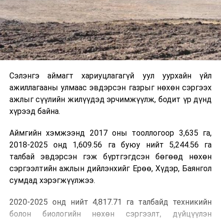
Сэлэнгэ аймагт хариуцлагагүй уул уурхайн үйл
ажиллагааны улмаас эвдэрсэн газрыг нөхөн сэргээх
ажлыг сүүлийн жилүүдэд эрчимжүүлж, бодит үр дүнд
хүрээд байна.
Аймгийн хэмжээнд 2017 оны тооллогоор 3,635 га,
2018-2025 онд 1,609.56 га буюу нийт 5,244.56 га
талбай эвдэрсэн гэж бүртгэгдсэн бөгөөд нөхөн
сэргээлтийн ажлын дийлэнхийг Ерөө, Хүдэр, Баянгол
сумдад хэрэгжүүлжээ.
2020-2025 онд нийт 4,817.71 га талбайд техникийн
болон биологийн нөхөн сэргээлт, дүйцүүлэн