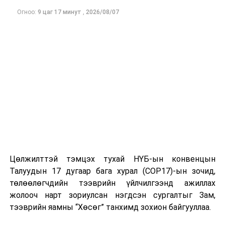
Огноо:
9 цаг 17 минут
,
2026/08/07
Цөлжилттэй тэмцэх тухай НҮБ-ын конвенцын
Талуудын 17 дугаар бага хурал (COP17)-ын зочид,
төлөөлөгчдийн тээврийн үйлчилгээнд ажиллах
жолооч нарт зориулсан нэгдсэн сургалтыг Зам,
тээврийн яамны “Хөсөг” танхимд зохион байгууллаа.