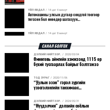
гарсан үнснээс фосфор сэргээн авах технологи
ашигладаг бол Нидерландад төвлөрсөн лаг
ҮЙЛ ЯВДАЛ
14 цаг 4 минут
Автомашины улсын дугаар сондгой тоогоор
боловсруулах үйлдвэрүүдээр дулаан, цахилгаан
төгссөн бол өнөөдөр шатахуун...
эрчим хүч үйлдвэрлэдэг.
Ийнхүү лаг хатаах, шатаах технологийг лагийн
ҮЙЛ ЯВДАЛ
14 цаг 8 минут
эзлэхүүнийг бууруулахын зэрэгцээ эрчим хүч
Улаанбаатарт өдөртөө 30 хэм дулаан
үйлдвэрлэх, нөөцийг дахин ашиглах чиглэлээр олон
САНАЛ БОЛГОХ
улсад өргөн ашиглаж байна.
ДЭЛХИЙ НИЙТЭЭР..
2020/03/04
ДЭЛХИЙ НИЙТЭЭР..
2026/08/06
Өмнөговь аймгийн хэмжээнд 1115 ор
“Уралдронзавод” компанийн ерөнхий
бүхий тусгаарлах байрыг бэлтгэжээ
захирлын автомашиныг дэлбэлжээ...
ТОД ЗУРАГ
2020/11/06
ҮЙЛ ЯВДАЛ
2026/08/06
“Уулын эзэн” гэрэл зургийн
Сүхбаатар боомтоор тав хоногт 10 мянга гаруй
үзэсгэлэнгийн танхимаас...
тонн АИ-92 автобензин и...
ДЭЛХИЙ НИЙТЭЭР..
2024/05/31
ДЭЛХИЙ НИЙТЭЭР..
2026/08/06
“Нүүдэлчин” дэлхийн соёлын
Вашингтон мужийн ой хээрийн түймрийг