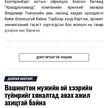
Екатеринбург хотын ойролцоо болсон бөгөөд
“Уралдронзавод” компанийн ерөнхий захирал
Владимир Ткачукийн амь насанд халдах оролдлого
байж болзошгүй байна. Тэрбээр хүнд бэртэж, эрчимт
эмчилгээний тасагт хүргэгдсэн бол жолооч нь газар
дээрээ нас баржээ.
Хууль сахиулах байгууллагууд дэлбэрэлтийн талаар
албан ёсны тайлбар хийгээгүй байна. Харин мөрдөн
шалгах байгууллага олон нийтэд аюултай аргаар
ДЭЛГЭРЭНГҮЙ УНШИХ
хүний амь насанд халдахыг завдсан гэх үндэслэлээр
эрүүгийн хэрэг үүсгэсэн талаар эх сурвалж
мэдээлжээ.
ДЭЛХИЙ НИЙТЭЭР..
“Уралдронзавод” компани 2023 онд Екатеринбург
Вашингтон мужийн ой хээрийн
хотод байгуулагдсан бөгөөд нисгэгчгүй нисэх
төхөөрөмж үйлдвэрлэдэг аж. Тус компанийн 2025
түймрийг хяналтад авах ажил
оны орлого 6.2 тэрбум рубль, цэвэр ашиг нь 1.9
ахицтай байна
тэрбум рубльд хүрсэн гэж РБК мэдээлсэн байна.