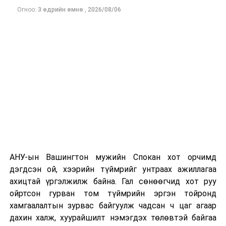
Огноо:
3 өдрийн өмнө
,
2026/08/06
Одоогоор дэлбэрэлтийн шалтгаан, хэрэгт холбоотой
этгээдүүдийн талаар дэлгэрэнгүй мэдээлэл гараагүй
байна.
АНУ-ын Вашингтон мужийн Спокан хот орчимд
дэгдсэн ой, хээрийн түймрийг унтраах ажиллагаа
ахицтай үргэлжилж байна. Гал сөнөөгчид хот руу
ойртсон гурван том түймрийн эргэн тойронд
хамгаалалтын зурвас байгуулж чадсан ч цаг агаар
дахин халж, хуурайшилт нэмэгдэх төлөвтэй байгаа