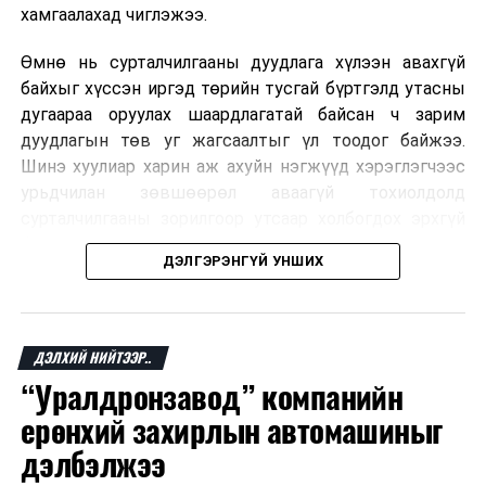
хамгаалахад чиглэжээ.
Өмнө нь сурталчилгааны дуудлага хүлээн авахгүй
байхыг хүссэн иргэд төрийн тусгай бүртгэлд утасны
дугаараа оруулах шаардлагатай байсан ч зарим
дуудлагын төв уг жагсаалтыг үл тоодог байжээ.
Шинэ хуулиар харин аж ахуйн нэгжүүд хэрэглэгчээс
урьдчилан зөвшөөрөл аваагүй тохиолдолд
сурталчилгааны зорилгоор утсаар холбогдох эрхгүй
болно. Иргэн өгсөн зөвшөөрлөө хүссэн үедээ цуцлах
ДЭЛГЭРЭНГҮЙ УНШИХ
боломжтой.
Францын эрх баригчдын тооцоолсноор тус улсын
иргэдийн дөрөвний гурав орчим нь долоо хоног бүр
ДЭЛХИЙ НИЙТЭЭР..
дор хаяж нэг удаа хүсээгүй сурталчилгааны дуудлага
“Уралдронзавод” компанийн
хүлээн авдаг бөгөөд олон хүн үүнээс ч олон
ерөнхий захирлын автомашиныг
дуудлагад өртдөг байна. Хэрэглэгчийн эрхийг
хамгаалах 11 байгууллага 2024 онд хамтран
дэлбэлжээ
шаардлага гаргаж, суурин болон гар утас руу ирдэг