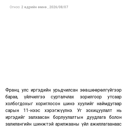
Огноо:
2 өдрийн өмнө
,
2026/08/07
Франц улс иргэдийн урьдчилсан зөвшөөрөлгүйгээр
бараа, үйлчилгээ сурталчлах зорилгоор утсаар
холбогдохыг хориглосон шинэ хуулийг наймдугаар
сарын 11-нээс хэрэгжүүлнэ. Уг зохицуулалт нь
иргэдийг залхаасан борлуулалтын дуудлага болон
залилангийн шинжтэй арилжааны үйл ажиллагаанаас