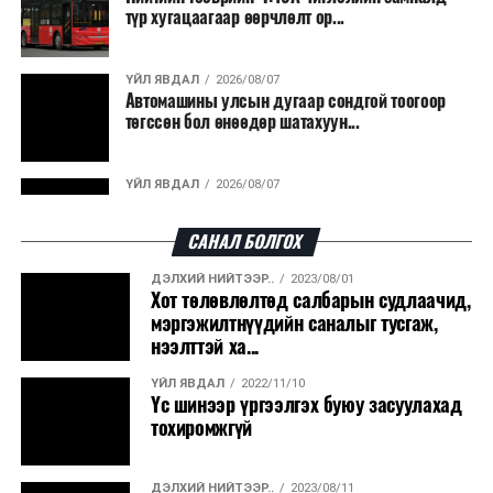
түр хугацаагаар өөрчлөлт ор...
ҮЙЛ ЯВДАЛ
2026/08/07
Автомашины улсын дугаар сондгой тоогоор
төгссөн бол өнөөдөр шатахуун...
ҮЙЛ ЯВДАЛ
2026/08/07
Улаанбаатарт өдөртөө 30 хэм дулаан
САНАЛ БОЛГОХ
ДЭЛХИЙ НИЙТЭЭР..
2023/08/01
ДЭЛХИЙ НИЙТЭЭР..
2026/08/06
Хот төлөвлөлтөд салбарын судлаачид,
“Уралдронзавод” компанийн ерөнхий
мэргэжилтнүүдийн саналыг тусгаж,
захирлын автомашиныг дэлбэлжээ...
нээлттэй ха...
ҮЙЛ ЯВДАЛ
2022/11/10
ҮЙЛ ЯВДАЛ
2026/08/06
Үс шинээр үргээлгэх буюу засуулахад
Сүхбаатар боомтоор тав хоногт 10 мянга гаруй
тохиромжгүй
тонн АИ-92 автобензин и...
ДЭЛХИЙ НИЙТЭЭР..
2023/08/11