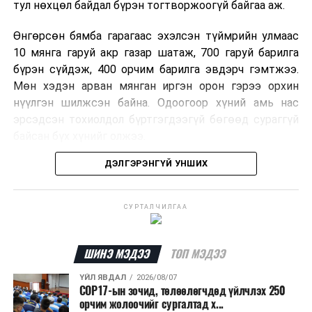
тул нөхцөл байдал бүрэн тогтворжоогүй байгаа аж.
Өнгөрсөн бямба гарагаас эхэлсэн түймрийн улмаас
10 мянга гаруй акр газар шатаж, 700 гаруй барилга
бүрэн сүйдэж, 400 орчим барилга эвдэрч гэмтжээ.
Мөн хэдэн арван мянган иргэн орон гэрээ орхин
нүүлгэн шилжсэн байна. Одоогоор хүний амь нас
эрсэдсэн тохиолдол бүртгэгдээгүй бөгөөд сураггүй
байсан бүх хүнийг олжээ.
ДЭЛГЭРЭНГҮЙ УНШИХ
Албаныхны мэдээлснээр түймрийн нэг голомтыг
санаатайгаар тавьсан байж болзошгүй хэрэгт 37
настай Аарон Фариначчиг баривчилж, галдан
СУРТАЛЧИЛГАА
шатаасан гэх үндэслэлээр эрүүгийн хэрэг үүсгэн
шалгаж байна. Харин бусад хоёр түймрийн
шалтгааныг үргэлжлүүлэн тогтоож байгаа бөгөөд
ШИНЭ МЭДЭЭ
ТОП МЭДЭЭ
аянгын улмаас үүсээгүй гэж үзэж байгаа аж.
ҮЙЛ ЯВДАЛ
2026/08/07
COP17-ын зочид, төлөөлөгчдөд үйлчлэх 250
Одоогоор АНУ даяар 13 мужид 90 гаруй томоохон ой,
орчим жолоочийг сургалтад х...