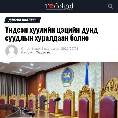
ДЭЛХИЙ НИЙТЭЭР..
Үндсэн хуулийн цэцийн дунд
суудлын хуралдаан болно
Огноо:
6 жил 2 сар.өмнө
,
2020/07/01
Сэтгүүлч:
Тодотгол