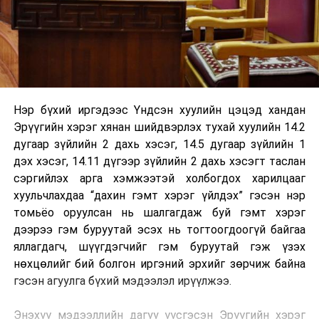
Нэр бүхий иргэдээс Үндсэн хуулийн цэцэд хандан
Эрүүгийн хэрэг хянан шийдвэрлэх тухай хуулийн 14.2
дугаар зүйлийн 2 дахь хэсэг, 14.5 дугаар зүйлийн 1
дэх хэсэг, 14.11 дүгээр зүйлийн 2 дахь хэсэгт таслан
сэргийлэх арга хэмжээтэй холбогдох харилцааг
хуульчлахдаа “дахин гэмт хэрэг үйлдэх” гэсэн нэр
томьёо оруулсан нь шалгагдаж буй гэмт хэрэг
дээрээ гэм буруутай эсэх нь тогтоогдоогүй байгаа
яллагдагч, шүүгдэгчийг гэм буруутай гэж үзэх
нөхцөлийг бий болгон иргэний эрхийг зөрчиж байна
гэсэн агуулга бүхий мэдээлэл ирүүлжээ.
Энэхүү мэдээллийн дагуу үүсгэсэн Эрүүгийн хэрэг