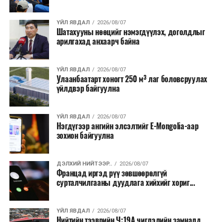
хээрийн түймэр идэвхтэй үргэлжилж байгаагийн
талаас илүү нь Орегон болон Вашингтон мужид
ҮЙЛ ЯВДАЛ
2026/08/07
бүртгэгдсэн байна. Цаг уурын байгууллагууд ойрын
Шатахууны нөөцийг нэмэгдүүлэх, доголдлыг
өдрүүдэд агаарын температур дахин огцом
арилгахад анхаарч байна
нэмэгдэж, хуурайшилт эрчимжих төлөвтэй байгааг
анхааруулсан бөгөөд энэ нь гал унтраах ажиллагаанд
ҮЙЛ ЯВДАЛ
2026/08/07
шинэ сорилт учруулж болзошгүйг онцолжээ.
Улаанбаатарт хоногт 250 м³ лаг боловсруулах
үйлдвэр байгуулна
ҮЙЛ ЯВДАЛ
2026/08/07
Нэгдүгээр ангийн элсэлтийг E-Mongolia-аар
зохион байгуулна
ДЭЛХИЙ НИЙТЭЭР..
2026/08/07
Францад иргэд рүү зөвшөөрөлгүй
сурталчилгааны дуудлага хийхийг хориг...
ҮЙЛ ЯВДАЛ
2026/08/07
Нийтийн тээврийн Ч:19А чиглэлийн замналд