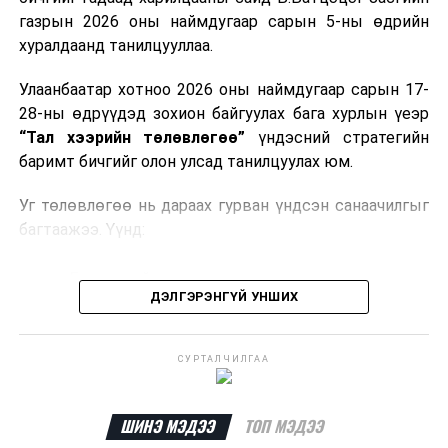
газрын 2026 оны наймдугаар сарын 5-ны өдрийн
Мөн газрын тосны бүтээгдэхүүн, шатахууныг хилээр
хуралдаанд танилцууллаа.
шуурхай нэвтрүүлэх, тээвэрлэх, буулгах, гадаад
вагонцистерний ашиглалтын төлбөр, хураамжийг
Улаанбаатар хотноо 2026 оны наймдугаар сарын 17-
хөнгөвчлөх, шаардлага хангасан зөвшөөрлийн
28-ны өдрүүдэд зохион байгуулах бага хурлын үеэр
хүсэлтийг түргэн шийдвэрлэх, шатахууны
“Тал хээрийн төлөвлөгөө”
үндэсний стратегийн
нийлүүлэлтийн тогтвортой байдлыг хангахыг
баримт бичгийг олон улсад танилцуулах юм.
холбогдох сайд нарт үүрэг болголоо.
Уг төлөвлөгөө нь дараах гурван үндсэн санаачилгыг
багтаажээ. Үүнд:
Бэлчээрийн тэргүүлэх санаачилга
ДЭЛГЭРЭНГҮЙ УНШИХ
Ус, газрын нэгдсэн менежментийн санаачилга
Байгальд суурилсан шийдэл бүхий тогтвортой
СУРТАЛЧИЛГАА
дэд бүтцийн санаачилга
Эдгээр санаачилгын хүрээнд нийт
292 төсөл
ШИНЭ МЭДЭЭ
ТОП МЭДЭЭ
хэрэгжүүлэхээр төлөвлөж,
6.5 тэрбум ам.долларын