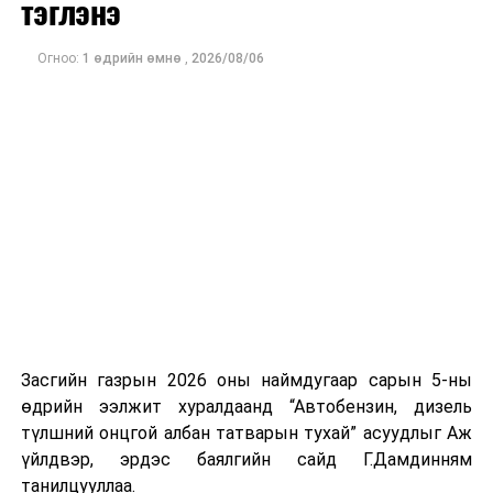
тэглэнэ
Ажиглагчдын үзэж буйгаар Мичиган дахь Сенатын
өрсөлдөөн болон Конгрессын хэд хэдэн тойргийн үр
дүн нь ирэх арваннэгдүгээр сард болох АНУ-ын
Огноо:
1 өдрийн өмнө
,
2026/08/06
завсрын сонгуулийн өнгийг тодорхойлох чухал
үзүүлэлт болж байна.
Засгийн газрын 2026 оны наймдугаар сарын 5-ны
өдрийн ээлжит хуралдаанд “Автобензин, дизель
түлшний онцгой албан татварын тухай” асуудлыг Аж
үйлдвэр, эрдэс баялгийн сайд Г.Дамдинням
танилцууллаа.