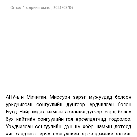
Огноо:
1 өдрийн өмнө
,
2026/08/06
ДАРААХ МЭДЭЭ
Баян-Өлгий аймгийн 548 ээж “Эхийн алдар” одон
хүртлээ
ӨМНӨХ МЭДЭЭ
Улаанбаатарт өдөртөө 16 хэм дулаан
АНУ-ын Мичиган, Миссури зэрэг мужуудад болсон
урьдчилсан сонгуулийн дүнгээр Ардчилсан болон
Бүгд Найрамдах намын арваннэгдүгээр сард болох
бүх нийтийн сонгуулийн гол өрсөлдөгчид тодорлоо.
Урьдчилсан сонгуулийн дүн нь хоёр намын дотоод
чиг хандлага, ирэх сонгуулийн өрсөлдөөний өнгийг