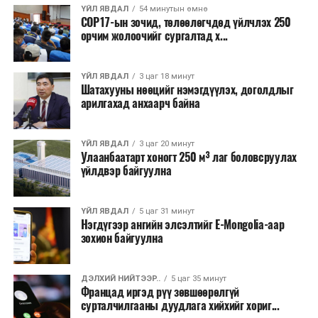
санхүүжилт
татахаар зорьж байна. Нэг төслийн
ҮЙЛ ЯВДАЛ
54 минутын өмнө
COP17-ын зочид, төлөөлөгчдөд үйлчлэх 250
дундаж санхүүжилтийн хэмжээ
700 мянган
орчим жолоочийг сургалтад х...
ам.доллар
байхаар тооцжээ.
ҮЙЛ ЯВДАЛ
3 цаг 18 минут
Шатахууны нөөцийг нэмэгдүүлэх, доголдлыг
арилгахад анхаарч байна
ҮЙЛ ЯВДАЛ
3 цаг 20 минут
Улаанбаатарт хоногт 250 м³ лаг боловсруулах
үйлдвэр байгуулна
ҮЙЛ ЯВДАЛ
5 цаг 31 минут
Нэгдүгээр ангийн элсэлтийг E-Mongolia-аар
зохион байгуулна
ДЭЛХИЙ НИЙТЭЭР..
5 цаг 35 минут
Францад иргэд рүү зөвшөөрөлгүй
сурталчилгааны дуудлага хийхийг хориг...