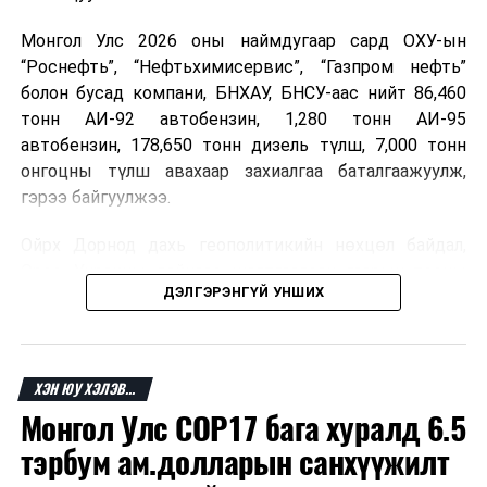
Монгол Улс 2026 оны наймдугаар сард ОХУ-ын
“Роснефть”, “Нефтьхимисервис”, “Газпром нефть”
болон бусад компани, БНХАУ, БНСУ-аас нийт 86,460
тонн АИ-92 автобензин, 1,280 тонн АИ-95
автобензин, 178,650 тонн дизель түлш, 7,000 тонн
онгоцны түлш авахаар захиалгаа баталгаажуулж,
гэрээ байгуулжээ.
Ойрх Дорнод дахь геополитикийн нөхцөл байдал,
Орос, Украины дайнаас шалтгаалсан газрын тосны
ДЭЛГЭРЭНГҮЙ УНШИХ
үнийн өсөлт дэлхийн зах зээлд буураагүй байна.
Үүний улмаас наймдугаар сард хил үнэ тонн тутамд
дахин өсөж, ОХУ болон бусад эх үүсвэрээс худалдан
авах шатахууны үнэ 1,200-2,000 ам.долларт хүрчээ.
ХЭН ЮУ ХЭЛЭВ...
Монгол Улс COP17 бага хуралд 6.5
Иймд дотоодын зах зээл дэх үнийн өсөлтийг
сааруулахын тулд гаалийн болон онцгой албан
тэрбум ам.долларын санхүүжилт
татварыг тэглэх шаардлага үүссэнийг салбарын сайд