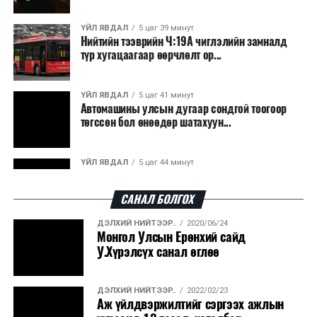
ҮЙЛ ЯВДАЛ
5 цаг 39 минут
Нийтийн тээврийн Ч:19А чиглэлийн замналд
түр хугацаагаар өөрчлөлт ор...
ҮЙЛ ЯВДАЛ
5 цаг 41 минут
Автомашины улсын дугаар сондгой тоогоор
төгссөн бол өнөөдөр шатахуун...
ҮЙЛ ЯВДАЛ
5 цаг 44 минут
Улаанбаатарт өдөртөө 30 хэм дулаан
САНАЛ БОЛГОХ
ДЭЛХИЙ НИЙТЭЭР..
2020/06/24
ДЭЛХИЙ НИЙТЭЭР..
2026/08/06
Монгол Улсын Ерөнхий сайд
“Уралдронзавод” компанийн ерөнхий
У.Хүрэлсүх санал өглөө
захирлын автомашиныг дэлбэлжээ...
ДЭЛХИЙ НИЙТЭЭР..
2022/02/23
ҮЙЛ ЯВДАЛ
2026/08/06
Аж үйлдвэржилтийг сэргээх ажлын
Сүхбаатар боомтоор тав хоногт 10 мянга гаруй