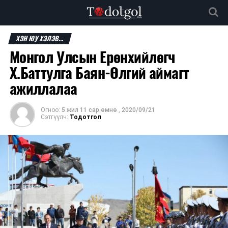
ХЭН ЮУ ХЭЛЭВ...
Монгол Улсын Ерөнхийлөгч
Х.Баттулга Баян-Өлгий аймагт
ажиллалаа
Огноо:
5 жил 11 сар.өмнө
,
2020/09/21
Сэтгүүлч:
Тодотгол