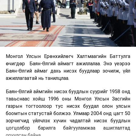
Монгол Улсын Ерөнхийлөгч Халтмаагийн Баттулга
өчигдөр Баян-Өлгий аймагт ажиллалаа. Энэ үеэрээ
Баян-Өлгий аймаг дахь нисэх буудлаар зочилж, үйл
ажиллагаатай нь танилцлаа.
Баян-Өлгий аймгийн нисэх буудлын суурийг 1958 онд
тавьснаас хойш 1996 оны Монгол Улсын Засгийн
газрын тогтоолоор тус нисэх буудал олон улсын
боомтын статустай болжээ. Улмаар 2004 онд цагт 50
зорчигчид үйлчлэх хүчин чадалтай нисэх буудлын
цогцолбор барилга байгууламжаа ашиглалтад
оруулсан байна.