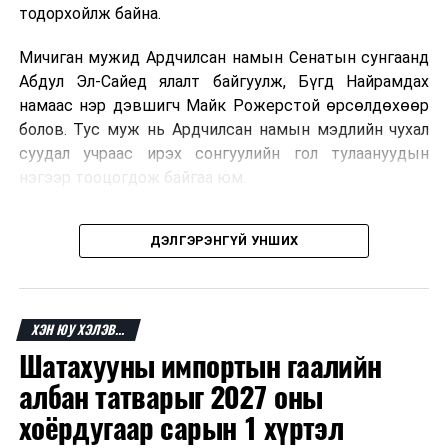
тодорхойлж байна.
Мичиган мужид Ардчилсан намын Сенатын сунгаанд
Абдул Эл-Сайед ялалт байгуулж, Бүгд Найрамдах
намаас нэр дэвшигч Майк Рожерстой өрсөлдөхөөр
болов. Тус муж нь Ардчилсан намын мэдлийн чухал
суудал учраас ирэх сонгуулийн гол тулаануудын
нэгээр тооцогдож байгаа юм.
Миссури мужид мөн Конгрессын суудлуудын төлөөх
ДЭЛГЭРЭНГҮЙ УНШИХ
өрсөлдөөнд нэр дэвшигчид тодорсон бөгөөд зарим
тойрогт нам доторх ширүүн өрсөлдөөн өрнөсөн.
Ерөнхийлөгч Дональд Трамп сонгуулийн үр дүнгийн
ХЭН ЮУ ХЭЛЭВ...
дараа Ардчилсан намын зарим нэр дэвшигчийг
Шатахууны импортын гаалийн
шүүмжилж, өөрийн эдийн засгийн бодлого болон
сонгуулийн өмнөх мөрийн хөтөлбөрөө дахин
албан татварыг 2027 оны
онцоллоо.
хоёрдугаар сарын 1 хүртэл