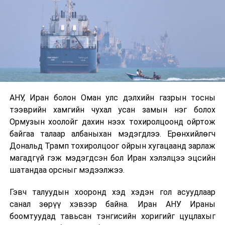
нэмэгдэж, хуурайшилт эрчимжих төлөвтэй байгааг
анхааруулсан бөгөөд энэ нь гал унтраах ажиллагаанд
шинэ сорилт учруулж болзошгүйг онцолжээ.
АНУ, Иран болон Оман улс дэлхийн газрын тосны
тээврийн хамгийн чухал усан замын нэг болох
Ормузын хоолойг дахин нээх тохиролцоонд ойртож
байгаа талаар албаныхан мэдэгдлээ. Ерөнхийлөгч
Дональд Трамп тохиролцоог ойрын хугацаанд зарлаж
магадгүй гэж мэдэгдсэн бол Иран хэлэлцээ эцсийн
шатандаа орсныг мэдээлжээ.
Гэвч талуудын хооронд хэд хэдэн гол асуудлаар
санал зөрүү хэвээр байна. Иран АНУ Ираны
боомтуудад тавьсан тэнгисийн хоригийг цуцлахыг