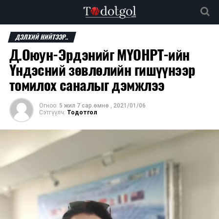
ДЭЛХИЙ НИЙТЭЭР..
Д.Оюун-Эрдэнийг МҮОНРТ-ийн
Yндэсний зөвлөлийн гишүүнээр
томилох саналыг дэмжлээ
Огноо:
5 жил 7 сар.өмнө
,
2021/01/06
Сэтгүүлч:
Тодотгол