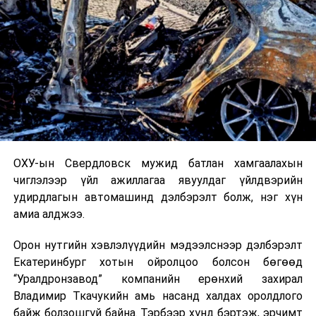
тооллогын комиссыг үргэлжлүүлэн ажиллуулах
горимын санал гаргасныг хуралдаанд оролцсон
гишүүдийн олонх дэмжлээ.
Ингээд тооллогын комиссыг УИХ-ын гишүүн
Ё.Баатарбилэг ахалж, УИХ-ын гишүүн Г.Ганболд,
А.Адьяасүрэн нарын бүрэлдэхүүнтэй ажиллаж, санал
хураалтыг нууцаар явуулж, дүнг
танилцуулахад Монголын үндэсний олон нийтийн
радио, телевизийн Үндэсний зөвлөлийн
ОХУ-ын Свердловск мужид батлан хамгаалахын
бүрэлдэхүүнд Улсын Их Хурлаас томилох нэр
чиглэлээр үйл ажиллагаа явуулдаг үйлдвэрийн
дэвшигчдээс Д.Оюун-Эрдэнэ хамгийн олон санал
удирдлагын автомашинд дэлбэрэлт болж, нэг хүн
авсан байв. Уг нууц санал хураалтад Байнгын
амиа алджээ.
хорооны 15 гишүүн оролцсон.
Орон нутгийн хэвлэлүүдийн мэдээлснээр дэлбэрэлт
Иймд энэ талаарх УИХ-ын тогтоолын төслийг УИХ-
Екатеринбург хотын ойролцоо болсон бөгөөд
ын гишүүн Ё.Баатарбилэг чуулганы нэгдсэн
“Уралдронзавод” компанийн ерөнхий захирал
хуралдаанд танилцуулахаар тогтлоо. Уг тогтоолд
Владимир Ткачукийн амь насанд халдах оролдлого
Монгол УИХ-ын чуулганы хуралдааны дэгийн тухай
байж болзошгүй байна. Тэрбээр хүнд бэртэж, эрчимт