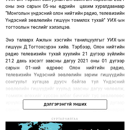
оны энэ сарын 05-ны өдрийн цахим хуралдаанаар
“Монголын үндэсний олон нийтийн радио, телевизийн
Yндэсний зөвлөлийн гишүүн томилох тухай” УИХ-ын
тогтоолын төслийг хэлэлцэв.
Энэ талаарх Ажлын хэсгийн танилцуулгыг УИХ-ын
гишүүн Д.Тогтохсүрэн хийв. Тэрбээр, Олон нийтийн
радио телевизийн тухай хуулийн 21 дүгээр зүйлийн
21.2 дахь хэсэгг заасны дагуу 2021 оны 01 дүгээр
сарын 01-ний өдрөөс Олон нийтийн радио,
телевизийн Үндэсний зөвлөлийн зарим гишүүдийн
сонгуульт хугацаа дуусч байгаа тул Үндэсний
зөвлөлийн гишүүдийг хуульд заасны дагуу чөлөөлж,
томилж өгөхийг хүссэн албаг бичгийг тус зөвлөлөөс
ирүүлсэний дагуу Улсын Их Хурал 2020 оны 12 дугаар
ДЭЛГЭРЭНГҮЙ УНШИХ
сарын 10-ны чуулганы нэгдсэн хуралдаанаараа
Жигжидийн Цэсэн, Гомбожавын Отгонбаяр,
СУРТАЛЧИЛГАА
Маруушийн Уянга, Дамдины Цоодол, Мянганбуугийн