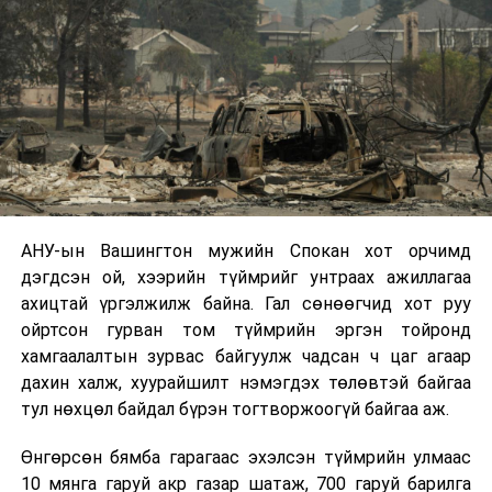
АНУ-ын Вашингтон мужийн Спокан хот орчимд
дэгдсэн ой, хээрийн түймрийг унтраах ажиллагаа
ахицтай үргэлжилж байна. Гал сөнөөгчид хот руу
ойртсон гурван том түймрийн эргэн тойронд
хамгаалалтын зурвас байгуулж чадсан ч цаг агаар
дахин халж, хуурайшилт нэмэгдэх төлөвтэй байгаа
тул нөхцөл байдал бүрэн тогтворжоогүй байгаа аж.
Өнгөрсөн бямба гарагаас эхэлсэн түймрийн улмаас
10 мянга гаруй акр газар шатаж, 700 гаруй барилга