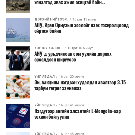
хяналтад авах ажил ахицтай байн...
ДЭЛХИЙ НИЙТЭЭР..
16 цаг 13 минут
АНУ, Иран Ормузын хоолойг нээх тохиролцоонд
ойртож байна
ХЭН ЮУ ХЭЛЭВ...
16 цаг 16 минут
АНУ-д урьдчилсан сонгуулийн дараах
өрсөлдөөн ширүүсэв
ҮЙЛ ЯВДАЛ
16 цаг 20 минут
Эм, вакцины нэгдсэн худалдан авалтаар 3.15
тэрбум төгрөг хэмнэжээ
ҮЙЛ ЯВДАЛ
16 цаг 41 минут
Нэгдүгээр ангийн элсэлтийг E-Mongolia-аар
зохион байгуулна
ҮЙЛ ЯВДАЛ
16 цаг 45 минут