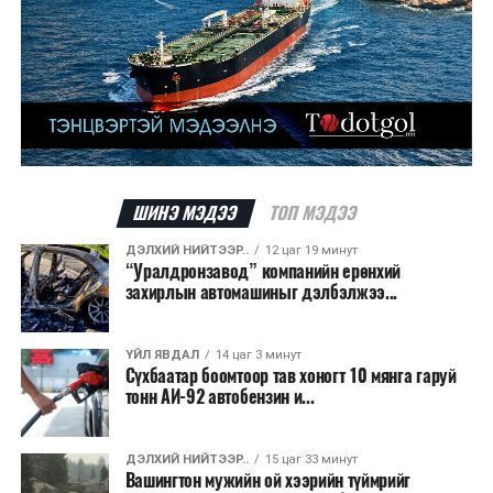
ШИНЭ МЭДЭЭ
ТОП МЭДЭЭ
ДЭЛХИЙ НИЙТЭЭР..
12 цаг 19 минут
“Уралдронзавод” компанийн ерөнхий
захирлын автомашиныг дэлбэлжээ...
ҮЙЛ ЯВДАЛ
14 цаг 3 минут
Сүхбаатар боомтоор тав хоногт 10 мянга гаруй
тонн АИ-92 автобензин и...
ДЭЛХИЙ НИЙТЭЭР..
15 цаг 33 минут
Вашингтон мужийн ой хээрийн түймрийг