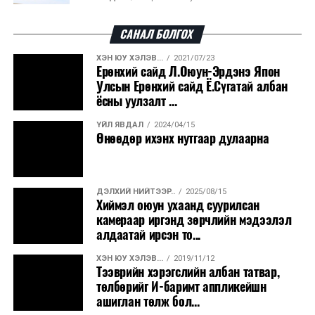
Улсын чанартай хатуу хучилттай авто замын
талаас илүү хувь нь 13-аас...
САНАЛ БОЛГОХ
ХЭН ЮУ ХЭЛЭВ...
2021/07/23
ҮЙЛ ЯВДАЛ
16 цаг 50 минут
Ерөнхий сайд Л.Оюун-Эрдэнэ Япон
Засгийн газар энэ оныг дуустал санхүүгийн
Улсын Ерөнхий сайд Ё.Сүгатай албан
хэмнэлтийн горимд шилжинэ
ёсны уулзалт ...
ҮЙЛ ЯВДАЛ
2024/04/15
ХЭН ЮУ ХЭЛЭВ...
17 цаг 18 минут
Өнөөдөр ихэнх нутгаар дулаарна
Шатахууны импортын гаалийн албан татварыг
2027 оны хоёрдугаар сарын ...
ДЭЛХИЙ НИЙТЭЭР..
2025/08/15
ҮЙЛ ЯВДАЛ
17 цаг 28 минут
Хиймэл оюун ухаанд суурилсан
Нөөцийн махны хяналтын тогтолцоог
камераар иргэнд зөрчлийн мэдээлэл
шинэчилнэ
алдаатай ирсэн то...
ХЭН ЮУ ХЭЛЭВ...
2019/11/12
ХЭН ЮУ ХЭЛЭВ...
17 цаг 35 минут
Тээврийн хэрэгслийн албан татвар,
Монгол Улс COP17 бага хуралд 6.5 тэрбум
төлбөрийг И-баримт аппликейшн
ам.долларын санхүүжилт татах...
ашиглан төлж бол...