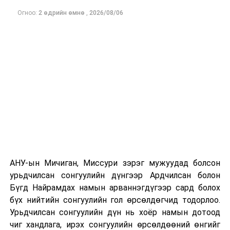
тодорхойлно.
Огноо:
2 өдрийн өмнө
,
2026/08/06
-Монгол Улсад хэдэн стандарт байдаг вэ?
-Монгол Улсад 6390 гаруй хүчин төгөлдөр
мөрдөгдөж байгаа стандарт бий. Тухайлбал, сургууль,
онцгой объект, эмнэлэг гэх мэт 20 байгууллага л
хашаатай байх ёстой. Хашаагаа яаж суурилуулах нь
хүртэл стандарттай. Стандартын баримт, бичгийг
мөрдөж байж аюулгүй орчинд амьдрах нөхцөл
бүрдэнэ. Улаанбаатар хотод төрийн болон хувийн 275
сургууль байна. Үүнээс сургууль, цэцэрлэгийн гадна
орчинд баримтлах стандартын 47 шалгуур үзүүлэлт
хангасан буюу сагсны талбай, хогийн сав гэх мэт
АНУ-ын Мичиган, Миссури зэрэг мужуудад болсон
бүрдлийг хангасан сургууль цөөн байна. Нийслэлийн
урьдчилсан сонгуулийн дүнгээр Ардчилсан болон
Засаг дарга мөрийн хөтөлбөртөө “Нийгмийн дэд
Бүгд Найрамдах намын арваннэгдүгээр сард болох
бүтцийн стандартыг хөгжүүлнэ” гэдэг зорилт
бүх нийтийн сонгуулийн гол өрсөлдөгчид тодорлоо.
тавьсан. Хороо, эмнэлгийн гадна орчин ямар байх
Урьдчилсан сонгуулийн дүн нь хоёр намын дотоод
ёстой, хөгжлийн бэрхшээлтэй иргэдийн зам, шатыг
чиг хандлага, ирэх сонгуулийн өрсөлдөөний өнгийг