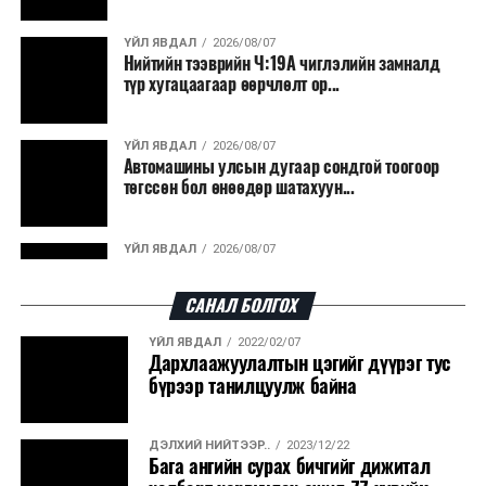
ҮЙЛ ЯВДАЛ
2026/08/07
Нийтийн тээврийн Ч:19А чиглэлийн замналд
түр хугацаагаар өөрчлөлт ор...
ҮЙЛ ЯВДАЛ
2026/08/07
Автомашины улсын дугаар сондгой тоогоор
төгссөн бол өнөөдөр шатахуун...
ҮЙЛ ЯВДАЛ
2026/08/07
Улаанбаатарт өдөртөө 30 хэм дулаан
САНАЛ БОЛГОХ
ҮЙЛ ЯВДАЛ
2022/02/07
ДЭЛХИЙ НИЙТЭЭР..
2026/08/06
Дархлаажуулалтын цэгийг дүүрэг тус
“Уралдронзавод” компанийн ерөнхий
бүрээр танилцуулж байна
захирлын автомашиныг дэлбэлжээ...
ДЭЛХИЙ НИЙТЭЭР..
2023/12/22
ҮЙЛ ЯВДАЛ
2026/08/06
Бага ангийн сурах бичгийг дижитал
Сүхбаатар боомтоор тав хоногт 10 мянга гаруй