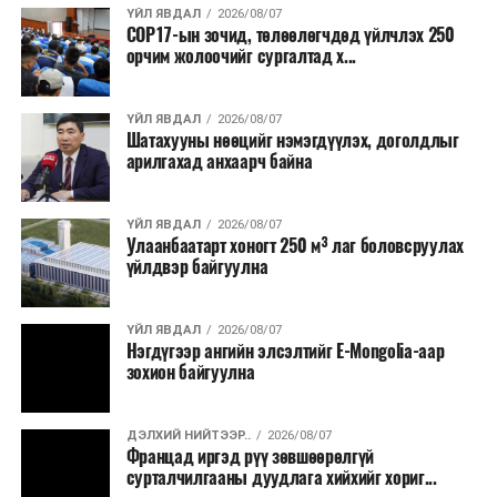
санхүүжилт
татахаар зорьж байна. Нэг төслийн
ҮЙЛ ЯВДАЛ
2026/08/07
COP17-ын зочид, төлөөлөгчдөд үйлчлэх 250
дундаж санхүүжилтийн хэмжээ
700 мянган
орчим жолоочийг сургалтад х...
ам.доллар
байхаар тооцжээ.
ҮЙЛ ЯВДАЛ
2026/08/07
Шатахууны нөөцийг нэмэгдүүлэх, доголдлыг
арилгахад анхаарч байна
ҮЙЛ ЯВДАЛ
2026/08/07
Улаанбаатарт хоногт 250 м³ лаг боловсруулах
үйлдвэр байгуулна
ҮЙЛ ЯВДАЛ
2026/08/07
Нэгдүгээр ангийн элсэлтийг E-Mongolia-аар
зохион байгуулна
ДЭЛХИЙ НИЙТЭЭР..
2026/08/07
Францад иргэд рүү зөвшөөрөлгүй
сурталчилгааны дуудлага хийхийг хориг...