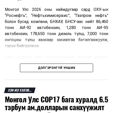
Монгол Улс 2026 оны наймдугаар сард ОХУ-ын
“Роснефть”, “Нефтьхимисервис”, “Газпром нефть”
болон бусад компани, БНХАУ, БНСУ-аас нийт 86,460
тонн АИ-92 автобензин, 1,280 тонн АИ-95
автобензин, 178,650 тонн дизель түлш, 7,000 тонн
онгоцны түлш авахаар захиалгаа баталгаажуулж,
гэрээ байгуулжээ.
Ойрх Дорнод дахь геополитикийн нөхцөл байдал,
Орос, Украины дайнаас шалтгаалсан газрын тосны
ДЭЛГЭРЭНГҮЙ УНШИХ
үнийн өсөлт дэлхийн зах зээлд буураагүй байна.
Үүний улмаас наймдугаар сард хил үнэ тонн тутамд
дахин өсөж, ОХУ болон бусад эх үүсвэрээс худалдан
авах шатахууны үнэ 1,200-2,000 ам.долларт хүрчээ.
ХЭН ЮУ ХЭЛЭВ...
Монгол Улс COP17 бага хуралд 6.5
Иймд дотоодын зах зээл дэх үнийн өсөлтийг
сааруулахын тулд гаалийн болон онцгой албан
тэрбум ам.долларын санхүүжилт
татварыг тэглэх шаардлага үүссэнийг салбарын сайд