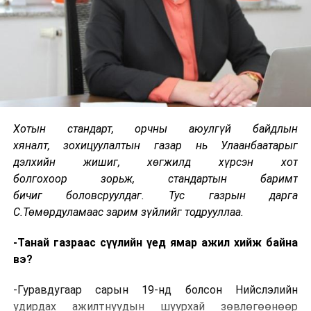
Хотын стандарт
,
орчны аюулгүй байдлын
хяналт
,
зохицуулалтын газар нь Улаанбаатарыг
дэлхийн жишиг, хөгжилд хүрсэн хот
болгохоор
зорьж,
стандартын баримт
бич
иг
боловсруулдаг.
Тус
газ
рын дарга
С.Төмөрдуламаас зарим зүйлийг тодрууллаа.
-Танай газраас сүүлийн үед ямар ажил хийж байна
вэ?
-Гуравдугаар сарын 19-нд болсон Нийслэлийн
удирдах ажилтнуудын шуурхай зөвлөгөөнөөр