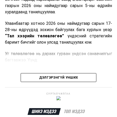
газрын 2026 оны наймдугаар сарын 5-ны өдрийн
Мөн газрын тосны бүтээгдэхүүн, шатахууныг хилээр
хуралдаанд танилцууллаа.
шуурхай нэвтрүүлэх, тээвэрлэх, буулгах, гадаад
вагонцистерний ашиглалтын төлбөр, хураамжийг
Улаанбаатар хотноо 2026 оны наймдугаар сарын 17-
хөнгөвчлөх, шаардлага хангасан зөвшөөрлийн
28-ны өдрүүдэд зохион байгуулах бага хурлын үеэр
хүсэлтийг түргэн шийдвэрлэх, шатахууны
“Тал хээрийн төлөвлөгөө”
үндэсний стратегийн
нийлүүлэлтийн тогтвортой байдлыг хангахыг
баримт бичгийг олон улсад танилцуулах юм.
холбогдох сайд нарт үүрэг болголоо.
Уг төлөвлөгөө нь дараах гурван үндсэн санаачилгыг
багтаажээ. Үүнд:
Бэлчээрийн тэргүүлэх санаачилга
ДЭЛГЭРЭНГҮЙ УНШИХ
Ус, газрын нэгдсэн менежментийн санаачилга
Байгальд суурилсан шийдэл бүхий тогтвортой
СУРТАЛЧИЛГАА
дэд бүтцийн санаачилга
Эдгээр санаачилгын хүрээнд нийт
292 төсөл
ШИНЭ МЭДЭЭ
ТОП МЭДЭЭ
хэрэгжүүлэхээр төлөвлөж,
6.5 тэрбум ам.долларын