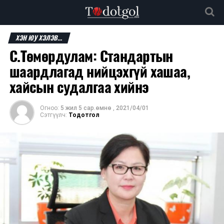
ХЭН ЮУ ХЭЛЭВ...
С.Төмөрдулам: Стандартын
шаардлагад нийцэхгүй хашаа,
хайсын судалгаа хийнэ
Огноо:
5 жил 5 сар.өмнө
,
2021/04/01
Сэтгүүлч:
Тодотгол