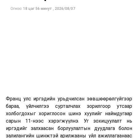
Огноо:
18 цаг 56 минут
,
2026/08/07
Франц улс иргэдийн урьдчилсан зөвшөөрөлгүйгээр
бараа, үйлчилгээ сурталчлах зорилгоор утсаар
холбогдохыг хориглосон шинэ хуулийг наймдугаар
сарын 11-нээс хэрэгжүүлнэ. Уг зохицуулалт нь
иргэдийг залхаасан борлуулалтын дуудлага болон
залилангийн шинжтэй арилжааны үйл ажиллагаанаас