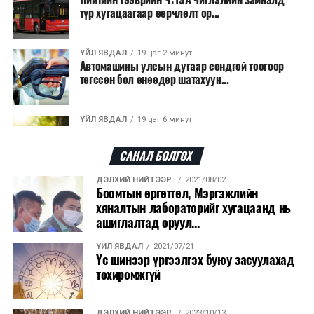
түр хугацаагаар өөрчлөлт ор...
ҮЙЛ ЯВДАЛ
19 цаг 2 минут
Автомашины улсын дугаар сондгой тоогоор
төгссөн бол өнөөдөр шатахуун...
ҮЙЛ ЯВДАЛ
19 цаг 6 минут
Улаанбаатарт өдөртөө 30 хэм дулаан
САНАЛ БОЛГОХ
ДЭЛХИЙ НИЙТЭЭР..
2021/08/02
ДЭЛХИЙ НИЙТЭЭР..
2026/08/06
Боомтын өргөтгөл, Мэргэжлийн
“Уралдронзавод” компанийн ерөнхий
хяналтын лабораторийг хугацаанд нь
захирлын автомашиныг дэлбэлжээ...
ашиглалтад оруул...
ҮЙЛ ЯВДАЛ
2021/07/21
ҮЙЛ ЯВДАЛ
2026/08/06
Үс шинээр үргээлгэх буюу засуулахад
Сүхбаатар боомтоор тав хоногт 10 мянга гаруй
тохиромжгүй
тонн АИ-92 автобензин и...
ДЭЛХИЙ НИЙТЭЭР..
2023/10/13