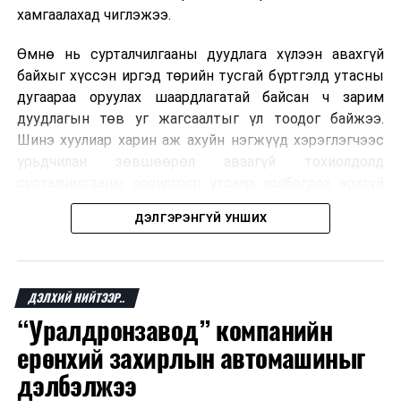
хамгаалахад чиглэжээ.
Өмнө нь сурталчилгааны дуудлага хүлээн авахгүй
байхыг хүссэн иргэд төрийн тусгай бүртгэлд утасны
дугаараа оруулах шаардлагатай байсан ч зарим
дуудлагын төв уг жагсаалтыг үл тоодог байжээ.
Шинэ хуулиар харин аж ахуйн нэгжүүд хэрэглэгчээс
урьдчилан зөвшөөрөл аваагүй тохиолдолд
сурталчилгааны зорилгоор утсаар холбогдох эрхгүй
болно. Иргэн өгсөн зөвшөөрлөө хүссэн үедээ цуцлах
ДЭЛГЭРЭНГҮЙ УНШИХ
боломжтой.
Францын эрх баригчдын тооцоолсноор тус улсын
иргэдийн дөрөвний гурав орчим нь долоо хоног бүр
ДЭЛХИЙ НИЙТЭЭР..
дор хаяж нэг удаа хүсээгүй сурталчилгааны дуудлага
“Уралдронзавод” компанийн
хүлээн авдаг бөгөөд олон хүн үүнээс ч олон
ерөнхий захирлын автомашиныг
дуудлагад өртдөг байна. Хэрэглэгчийн эрхийг
хамгаалах 11 байгууллага 2024 онд хамтран
дэлбэлжээ
шаардлага гаргаж, суурин болон гар утас руу ирдэг