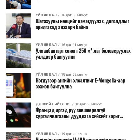
хээрийн түймэр идэвхтэй үргэлжилж байгаагийн
талаас илүү нь Орегон болон Вашингтон мужид
ҮЙЛ ЯВДАЛ
16 цаг 39 минут
бүртгэгдсэн байна. Цаг уурын байгууллагууд ойрын
Шатахууны нөөцийг нэмэгдүүлэх, доголдлыг
өдрүүдэд агаарын температур дахин огцом
арилгахад анхаарч байна
нэмэгдэж, хуурайшилт эрчимжих төлөвтэй байгааг
анхааруулсан бөгөөд энэ нь гал унтраах ажиллагаанд
ҮЙЛ ЯВДАЛ
16 цаг 41 минут
шинэ сорилт учруулж болзошгүйг онцолжээ.
Улаанбаатарт хоногт 250 м³ лаг боловсруулах
үйлдвэр байгуулна
ҮЙЛ ЯВДАЛ
18 цаг 52 минут
Нэгдүгээр ангийн элсэлтийг E-Mongolia-аар
зохион байгуулна
ДЭЛХИЙ НИЙТЭЭР..
18 цаг 56 минут
Францад иргэд рүү зөвшөөрөлгүй
сурталчилгааны дуудлага хийхийг хориг...
ҮЙЛ ЯВДАЛ
19 цагын өмнө
Нийтийн тээврийн Ч:19А чиглэлийн замналд