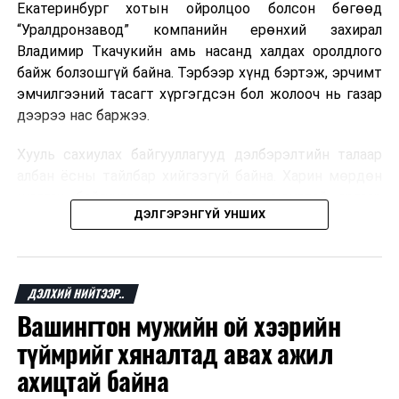
Екатеринбург хотын ойролцоо болсон бөгөөд
“Уралдронзавод” компанийн ерөнхий захирал
Владимир Ткачукийн амь насанд халдах оролдлого
байж болзошгүй байна. Тэрбээр хүнд бэртэж, эрчимт
эмчилгээний тасагт хүргэгдсэн бол жолооч нь газар
дээрээ нас баржээ.
Хууль сахиулах байгууллагууд дэлбэрэлтийн талаар
албан ёсны тайлбар хийгээгүй байна. Харин мөрдөн
шалгах байгууллага олон нийтэд аюултай аргаар
ДЭЛГЭРЭНГҮЙ УНШИХ
хүний амь насанд халдахыг завдсан гэх үндэслэлээр
эрүүгийн хэрэг үүсгэсэн талаар эх сурвалж
мэдээлжээ.
ДЭЛХИЙ НИЙТЭЭР..
“Уралдронзавод” компани 2023 онд Екатеринбург
Вашингтон мужийн ой хээрийн
хотод байгуулагдсан бөгөөд нисгэгчгүй нисэх
төхөөрөмж үйлдвэрлэдэг аж. Тус компанийн 2025
түймрийг хяналтад авах ажил
оны орлого 6.2 тэрбум рубль, цэвэр ашиг нь 1.9
ахицтай байна
тэрбум рубльд хүрсэн гэж РБК мэдээлсэн байна.