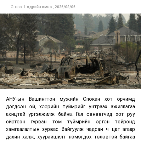
Огноо:
1 өдрийн өмнө
,
2026/08/06
Одоогоор дэлбэрэлтийн шалтгаан, хэрэгт холбоотой
этгээдүүдийн талаар дэлгэрэнгүй мэдээлэл гараагүй
байна.
АНУ-ын Вашингтон мужийн Спокан хот орчимд
дэгдсэн ой, хээрийн түймрийг унтраах ажиллагаа
ахицтай үргэлжилж байна. Гал сөнөөгчид хот руу
ойртсон гурван том түймрийн эргэн тойронд
хамгаалалтын зурвас байгуулж чадсан ч цаг агаар
дахин халж, хуурайшилт нэмэгдэх төлөвтэй байгаа