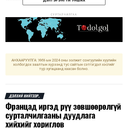
ДЭЛГЭРЭНГҮЙ УНШИХ
СУРТАЛЧИЛГАА
АНХААРУУЛГА: УИХ-ын 2024 оны ээлжит сонгуулийн хуулийн
холбогдох заалтын хүрээнд тус сайтын сэтгэгдэл хэсгийг
түр хугацаанд хаасан болно.
ДЭЛХИЙ НИЙТЭЭР..
Францад иргэд рүү зөвшөөрөлгүй
сурталчилгааны дуудлага
хийхийг хориглов