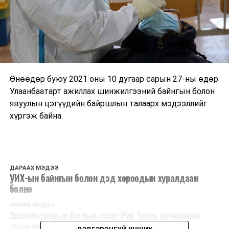
Өнөөдөр буюу 2021 оны 10 дугаар сарын 27-ны өдөр
Улаанбаатарт ажиллах
шинжилгээний байнгын болон
явуулын цэгүүдийн байршлын талаарх мэдээллийг
хүргэж байна.
ДАРААХ МЭДЭЭ
УИХ-ын байнгын болон дэд хороодын хуралдаан
болно
ӨМНӨХ МЭДЭЭ
Засгийн газрын Ажлын хэсэг Рио Тинто компанийн
төлөөлөлтэй уулзалт хийлээ