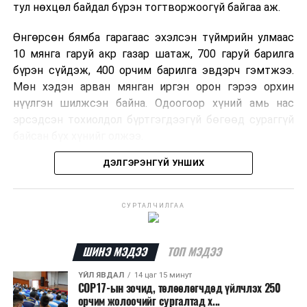
тул нөхцөл байдал бүрэн тогтворжоогүй байгаа аж.
Өнгөрсөн бямба гарагаас эхэлсэн түймрийн улмаас
10 мянга гаруй акр газар шатаж, 700 гаруй барилга
бүрэн сүйдэж, 400 орчим барилга эвдэрч гэмтжээ.
Мөн хэдэн арван мянган иргэн орон гэрээ орхин
нүүлгэн шилжсэн байна. Одоогоор хүний амь нас
эрсэдсэн тохиолдол бүртгэгдээгүй бөгөөд сураггүй
байсан бүх хүнийг олжээ.
ДЭЛГЭРЭНГҮЙ УНШИХ
Албаныхны мэдээлснээр түймрийн нэг голомтыг
санаатайгаар тавьсан байж болзошгүй хэрэгт 37
настай Аарон Фариначчиг баривчилж, галдан
СУРТАЛЧИЛГАА
шатаасан гэх үндэслэлээр эрүүгийн хэрэг үүсгэн
шалгаж байна. Харин бусад хоёр түймрийн
шалтгааныг үргэлжлүүлэн тогтоож байгаа бөгөөд
ШИНЭ МЭДЭЭ
ТОП МЭДЭЭ
аянгын улмаас үүсээгүй гэж үзэж байгаа аж.
ҮЙЛ ЯВДАЛ
14 цаг 15 минут
COP17-ын зочид, төлөөлөгчдөд үйлчлэх 250
Одоогоор АНУ даяар 13 мужид 90 гаруй томоохон ой,
орчим жолоочийг сургалтад х...