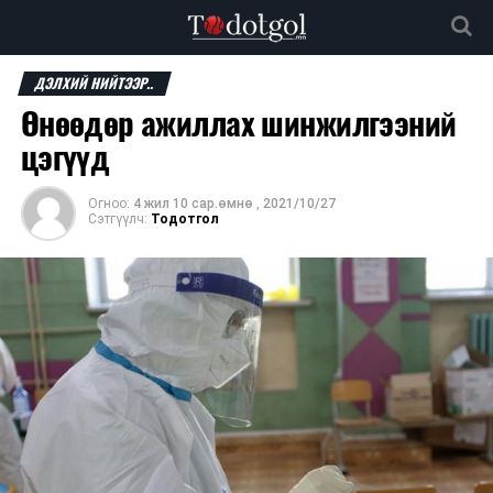
ДЭЛХИЙ НИЙТЭЭР..
Өнөөдөр ажиллах шинжилгээний
цэгүүд
Огноо:
4 жил 10 сар.өмнө
,
2021/10/27
Сэтгүүлч:
Тодотгол