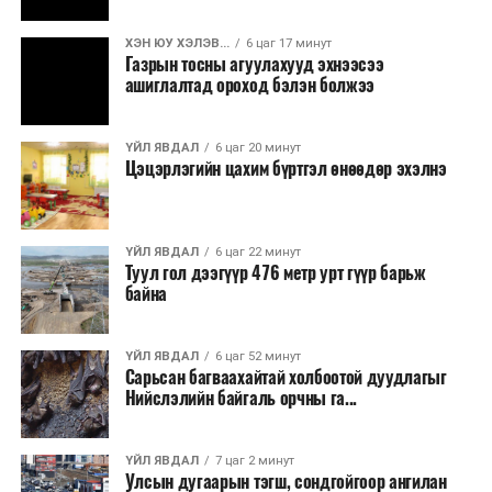
ХЭН ЮУ ХЭЛЭВ...
6 цаг 17 минут
Газрын тосны агуулахууд эхнээсээ
ашиглалтад ороход бэлэн болжээ
ҮЙЛ ЯВДАЛ
6 цаг 20 минут
Цэцэрлэгийн цахим бүртгэл өнөөдөр эхэлнэ
ҮЙЛ ЯВДАЛ
6 цаг 22 минут
Туул гол дээгүүр 476 метр урт гүүр барьж
байна
ҮЙЛ ЯВДАЛ
6 цаг 52 минут
Сарьсан багваахайтай холбоотой дуудлагыг
Нийслэлийн байгаль орчны га...
ҮЙЛ ЯВДАЛ
7 цаг 2 минут
Улсын дугаарын тэгш, сондгойгоор ангилан