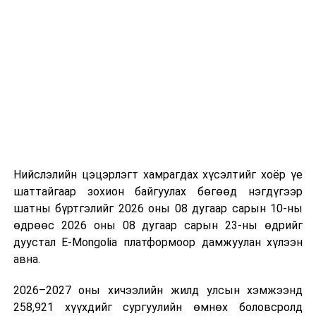
Нийслэлийн цэцэрлэгт хамрагдах хүсэлтийг хоёр үе
шаттайгаар зохион байгуулах бөгөөд нэгдүгээр
шатны бүртгэлийг 2026 оны 08 дугаар сарын 10-ны
өдрөөс 2026 оны 08 дугаар сарын 23-ны өдрийг
дуустал E-Mongolia платформоор дамжуулан хүлээн
авна.
2026–2027 оны хичээлийн жилд улсын хэмжээнд
258,921 хүүхдийг сургуулийн өмнөх боловсролд