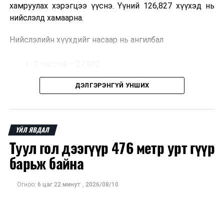
хамруулах хэрэгцээ үүснэ. Үүний 126,827 хүүхэд нь
нийслэлд хамаарна.
Нийслэлийн хүүхдийг насаар нь ангилбал
2 настай – 27,832
3 настай – 31,303
ДЭЛГЭРЭНГҮЙ УНШИХ
4 настай – 32,002
5 настай – 35,690 хүүхэд байна.
ҮЙЛ ЯВДАЛ
Туул гол дээгүүр 476 метр урт гүүр
Иргэд хүүхдээ цэцэрлэгт хамруулах үйлчилгээг
авахдаа дараах зүйлсийг анхаарна уу.
барьж байна
Өөрийн болон хүүхдийнхээ хаягийн бүртгэл,
Огноо:
6 цаг 22 минут
,
2026/08/10
мэдээллийг нягталж, баталгаажуулсан байх
Таны хүүхэд өнгөрсөн жил цэцэрлэгт