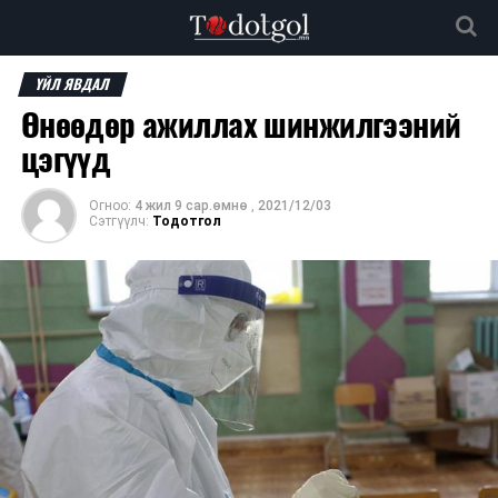
ҮЙЛ ЯВДАЛ
Өнөөдөр ажиллах шинжилгээний
цэгүүд
Огноо:
4 жил 9 сар.өмнө
,
2021/12/03
Сэтгүүлч:
Тодотгол