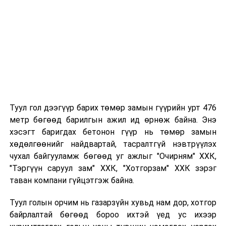
хамрагдсан бол тухайн цэцэрлэгтээ
"Үргэлжлүүлж явах" эсэх сонголтыг хийх
Хэрэв шилжилт хөдөлгөөн хийх бол 2026 оны
08 дугаар сарын 07-ны өдрөөс өмнө
баталгаажуулсан байх.
Туул гол дээгүүр барих төмөр замын гүүрийн урт 476
метр бөгөөд барилгын ажил ид өрнөж байна. Энэ
хэсэгт баригдах бетонон гүүр нь төмөр замын
хөдөлгөөнийг найдвартай, тасралтгүй нэвтрүүлэх
чухал байгууламж бөгөөд уг ажлыг "Очирням" ХХК,
"Тэргүүн саруул зам" ХХК, "Хотгорзам" ХХК зэрэг
таван компани гүйцэтгэж байна.
Туул голын орчим нь газарзүйн хувьд нам дор, хотгор
байрлалтай бөгөөд бороо ихтэй үед ус ихээр