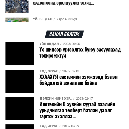
хөдөлгөөнд оролцуулах зохиц...
ҮЙЛ ЯВДАЛ
7 цаг 6 минут
Нарантуул, Дүнжингарав, Шинэ 100 айл
худалдааны төвүүдийн авто зогсо...
САНАЛ БОЛГОХ
ҮЙЛ ЯВДАЛ
2023/06/05
ҮЙЛ ЯВДАЛ
7 цаг 10 минут
Үс шинээр үргээлгэх буюу засуулахад
КОП17-д ажиллах онцгой байдлын
тохиромжгүй
бүрэлдэхүүн хамтарсан дадлага сургуул...
ТОД ЗУРАГ
2020/02/13
ҮЙЛ ЯВДАЛ
7 цаг 17 минут
ХХААХҮЯ системийн хэмжээнд бэлэн
Улаанбаатарт өдөртөө 20 хэм дулаан
байдалтай ажиллаж байна
ДЭЛХИЙ НИЙТЭЭР..
2023/02/17
ҮЙЛ ЯВДАЛ
2026/08/07
Ипотекийн 6 хувийн хүүтэй зээлийн
COP17-ын зочид, төлөөлөгчдөд үйлчлэх 250
урьдчилгаа төлбөрт батлан даалт
орчим жолоочийг сургалтад х...
гаргаж эхэллээ...
ТОД ЗУРАГ
2019/10/29
ҮЙЛ ЯВДАЛ
2026/08/07