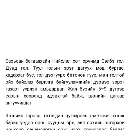
хүндрэлтэй нөхцөлд ажиллаж байгаа ч шаардлагатай
инженерийн шийдлийг хэрэгжүүлж, дам нуруу
угсралтын ажлыг төлөвлөсөн хугацаанд дуусгахаар
хичээн ажиллаж байна гэв
гэж Зам, тээврийн яамнаас
мэдээллээ.
Сарьсан багваахайн Нийслэл хот орчимд Сэлбэ гол,
Дунд гол, Туул голын эрэг дагуух мод, бургас,
хадархаг бүс, гол дээгүүрх бетонон гүүр, мөн голтой
ойр байрлах барилга байгууламжийн дээвэр зэрэг
газарт үүрлэн амьдардаг. Жил бүрийн 5–9 дүгээр
сарын хооронд идэвхтэй байж, шөнийн цагаар
ангуучилдаг.
Шөнийн гэрэлд татагдан цугларсан шавжийг хөөж
барих үедээ орон сууцны орц, айл өрхийн онгорхой
цонхоор санамсаргүй орж ирэх тохиолдол байдаг