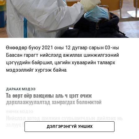
Өнөөдөр буюу 2021 оны 12 дугаар сарын 03-ны
Баасан гарагт нийслэлд ажиллах
шинжилгээний
цэгүүдийн байршил, цагийн хуваарийн талаарх
мэдээллийг хүргэж байна.
ДАРААХ МЭДЭЭ
Та өөрт ойр вакцины аль ч цэгт очиж
дархлаажуулалтад хамрагдах боломжтой
ӨМНӨХ МЭДЭЭ
Нийслэл хотод шилжин суурьшигчдын дийлэнх нь
залуус байна гэв
ДЭЛГЭРЭНГҮЙ УНШИХ