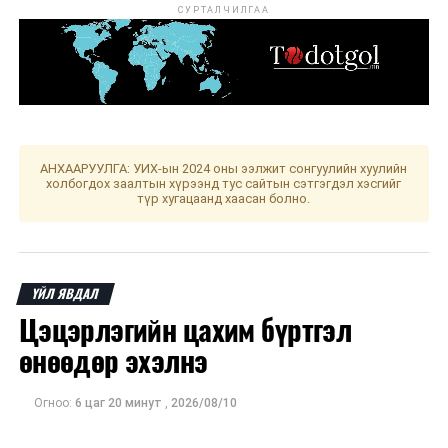
СУРТАЛЧИЛГАА
АНХААРУУЛГА: УИХ-ын 2024 оны ээлжит сонгуулийн хуулийн
холбогдох заалтын хүрээнд тус сайтын сэтгэгдэл хэсгийг
түр хугацаанд хаасан болно.
ҮЙЛ ЯВДАЛ
Цэцэрлэгийн цахим бүртгэл
өнөөдөр эхэлнэ
Огноо:
6 цаг 20 минут
,
2026/08/10