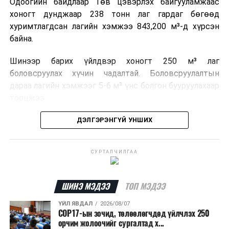
Одоогийн байдлаар Төв цэвэрлэх байгууламжаас
хоногт дунджаар 238 тонн лаг гардаг бөгөөд
хуримтлагдсан лагийн хэмжээ 843,200 м³-д хүрсэн
байна.
Шинээр барих үйлдвэр хоногт 250 м³ лаг
боловсруулах хүчин чадалтай. Боловсруулалтын
дараа лагийн хэмжээг 5-6 м³ үнс болгон бууруулахаар
тооцжээ.
Төслийн техник, эдийн засгийн үндэслэлийг
ДЭЛГЭРЭНГҮЙ УНШИХ
боловсруулж дууссан бөгөөд Барилга хөгжлийн
төвийн 2025 оны долоодугаар сарын 22-ны өдрийн
СУРТАЛЧИЛГАА
магадлалын ерөнхий дүгнэлтээр баталгаажуулсан
байна.
ШИНЭ МЭДЭЭ
ТОП МЭДЭЭ
Мөн Нийслэлийн иргэдийн Төлөөлөгчдийн Хурлын
2025 оны 25/01 дүгээр тогтоолоор баталсан “Төр,
ҮЙЛ ЯВДАЛ
2026/08/07
COP17-ын зочид, төлөөлөгчдөд үйлчлэх 250
хувийн хэвшлийн түншлэлээр нийслэлд хэрэгжүүлэх
орчим жолоочийг сургалтад х...
төслийн жагсаалт”-д лаг хатааж, шатаах үйлдвэр