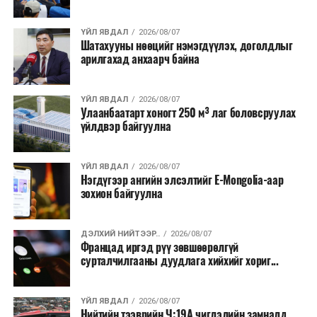
барих төслийг төр, хувийн хэвшлийн түншлэлийн
хэлбэрээр хэрэгжүүлэхээр тусгажээ.
ҮЙЛ ЯВДАЛ
2026/08/07
Шатахууны нөөцийг нэмэгдүүлэх, доголдлыг
арилгахад анхаарч байна
Лаг хатаах, шатаах технологи нь бохир ус цэвэрлэх
байгууламжаас гардаг лагийг байгаль орчинд аюулгүй
аргаар боловсруулж, эзлэхүүнийг эрс бууруулах
ҮЙЛ ЯВДАЛ
2026/08/07
Улаанбаатарт хоногт 250 м³ лаг боловсруулах
зориулалттай. Лагийг өндөр температурт шатааснаар
үйлдвэр байгуулна
эзлэхүүн нь 90 хүртэл хувиар буурч, бактери, вирус
болон бусад өвчин үүсгэгч бичил биетнийг устгах
боломжтой.
ҮЙЛ ЯВДАЛ
2026/08/07
Нэгдүгээр ангийн элсэлтийг E-Mongolia-аар
зохион байгуулна
Түүнчлэн шаталтын явцад үүсэх дулааныг цахилгаан
болон дулааны эрчим хүч үйлдвэрлэхэд ашиглаж
болдог. Зарим технологийн хувьд шаталтын дараа
ДЭЛХИЙ НИЙТЭЭР..
2026/08/07
Францад иргэд рүү зөвшөөрөлгүй
үлдэх үнснээс фосфор зэрэг ашигт эрдсийг сэргээн
сурталчилгааны дуудлага хийхийг хориг...
авах боломжтой аж.
Япон, Герман, Швейцар, Нидерланд, Өмнөд Солонгос
ҮЙЛ ЯВДАЛ
2026/08/07
зэрэг улс лаг хатаах, шатаах технологийг ашиглаж
Нийтийн тээврийн Ч:19А чиглэлийн замналд