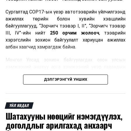
Сургалтад COP17-ын үеэр автотээврийн үйлчилгээнд
ажиллах төрийн болон хувийн хэвшлийн
байгууллагууд, “Зорчигч тээвэр I, II”, “Зорчигч тээвэр
III, IV”-ийн нийт
250 орчим жолооч
, тээврийн
хэрэгслийн зохион байгуулалт хариуцан ажиллах
албан хаагчид хамрагдаж байна.
Монгол Улсад зохион байгуулагдах олон улсын
хэмжээний энэхүү арга хэмжээний үеэр гадаадын
зочид, төлөөлөгчдөд аюулгүй, шуурхай, соёлтой,
ДЭЛГЭРЭНГҮЙ УНШИХ
мэргэжлийн түвшинд тээврийн үйлчилгээ үзүүлэх
бэлтгэлийг хангах нь сургалтын гол зорилго юм.
Сургалтаар COP17-ын ерөнхий ойлголт, ач холбогдол,
ҮЙЛ ЯВДАЛ
зохион байгуулалтын онцлог, зочид, төлөөлөгчдийн
Шатахууны нөөцийг нэмэгдүүлэх,
ангилал, үйлчилгээний стандарт, жолооч нарын үүрэг
хариуцлага, сахилга бат, үйлчилгээний соёл, ёс зүй,
доголдлыг арилгахад анхаарч
мэргэжлийн харилцааны талаар нэгдсэн мэдээлэл