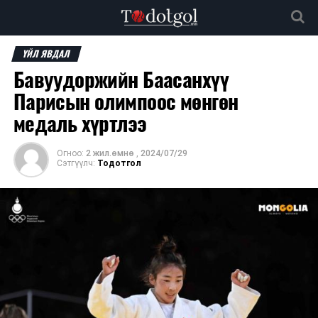
ҮЙЛ ЯВДАЛ
Бавуудоржийн Баасанхүү
Парисын олимпоос мөнгөн
медаль хүртлээ
Огноо:
2 жил.өмнө
,
2024/07/29
Сэтгүүлч:
Тодотгол