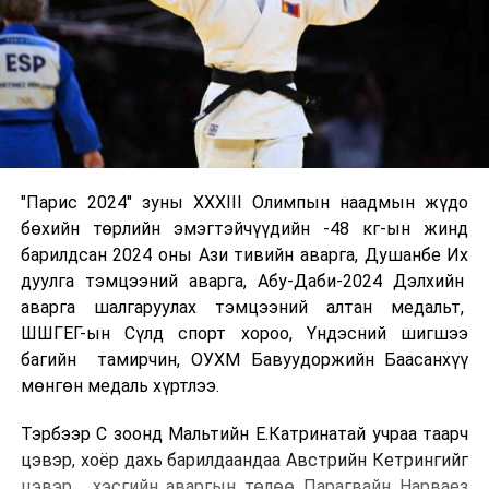
"Парис 2024" зуны XXXIII Олимпын наадмын жүдо
бөхийн төрлийн эмэгтэйчүүдийн -48 кг-ын жинд
барилдсан 2024 оны Ази тивийн аварга, Душанбе Их
дуулга тэмцээний аварга, Абу-Даби-2024 Дэлхийн
аварга шалгаруулах тэмцээний алтан медальт,
ШШГЕГ-ын Сүлд спорт хороо, Үндэсний шигшээ
багийн тамирчин, ОУХМ Бавуудоржийн Баасанхүү
мөнгөн медаль хүртлээ.
Тэрбээр C зоонд Мальтийн Е.Катринатай учраа таарч
цэвэр, хоёр дахь барилдаандаа Австрийн Кетрингийг
цэвэр, хэсгийн аваргын төлөө Парагвайн Нарваез