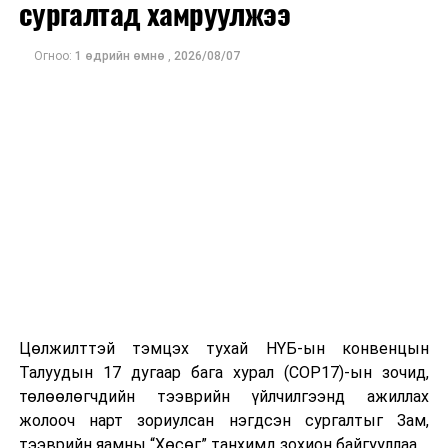
сургалтад хамруулжээ
зүүлээ.
Огноо:
1 өдрийн өмнө
,
2026/08/07
ДАРААХ МЭДЭЭ
Улаанбаатарт өдөртөө 29 хэм дулаан
ӨМНӨХ МЭДЭЭ
Монгол хэл бичгийн дахин шалгалтын бүртгэл өнөөдөр
эхэлнэ
Цөлжилттэй тэмцэх тухай НҮБ-ын конвенцын
Талуудын 17 дугаар бага хурал (COP17)-ын зочид,
төлөөлөгчдийн тээврийн үйлчилгээнд ажиллах
жолооч нарт зориулсан нэгдсэн сургалтыг Зам,
тээврийн яамны “Хөсөг” танхимд зохион байгууллаа.