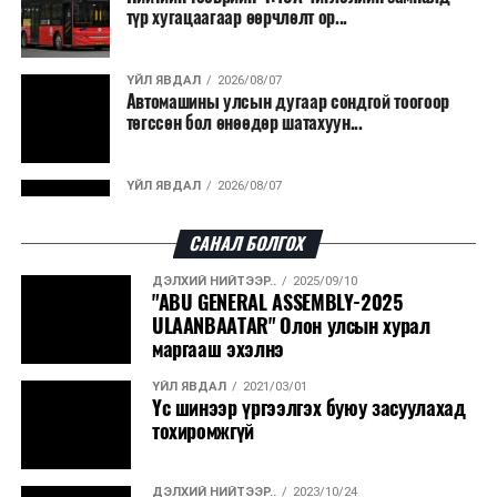
түр хугацаагаар өөрчлөлт ор...
байна. Тухайлбал, Германд лаг шатаах үйлдвэрээс
гарсан үнснээс фосфор сэргээн авах технологи
ашигладаг бол Нидерландад төвлөрсөн лаг
ҮЙЛ ЯВДАЛ
2026/08/07
Автомашины улсын дугаар сондгой тоогоор
боловсруулах үйлдвэрүүдээр дулаан, цахилгаан
төгссөн бол өнөөдөр шатахуун...
эрчим хүч үйлдвэрлэдэг.
Ийнхүү лаг хатаах, шатаах технологийг лагийн
ҮЙЛ ЯВДАЛ
2026/08/07
эзлэхүүнийг бууруулахын зэрэгцээ эрчим хүч
Улаанбаатарт өдөртөө 30 хэм дулаан
үйлдвэрлэх, нөөцийг дахин ашиглах чиглэлээр олон
САНАЛ БОЛГОХ
улсад өргөн ашиглаж байна.
ДЭЛХИЙ НИЙТЭЭР..
2025/09/10
ДЭЛХИЙ НИЙТЭЭР..
2026/08/06
"ABU GENERAL ASSEMBLY-2025
“Уралдронзавод” компанийн ерөнхий
ULAANBAATAR" Олон улсын хурал
захирлын автомашиныг дэлбэлжээ...
маргааш эхэлнэ
ҮЙЛ ЯВДАЛ
2021/03/01
ҮЙЛ ЯВДАЛ
2026/08/06
Үс шинээр үргээлгэх буюу засуулахад
Сүхбаатар боомтоор тав хоногт 10 мянга гаруй
тохиромжгүй
тонн АИ-92 автобензин и...
ДЭЛХИЙ НИЙТЭЭР..
2023/10/24