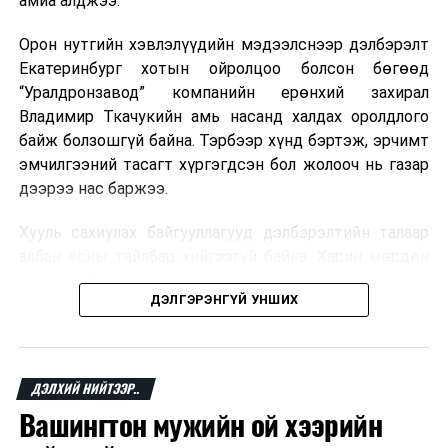
амиа алджээ.
хувь Францын зах зээлээс бүрддэг бөгөөд тус улсын
40–50 мянган ажлын байр эрсдэлд орж болзошгүйг
Орон нутгийн хэвлэлүүдийн мэдээлснээр дэлбэрэлт
Мароккогийн хөдөлмөр эрхлэлтийн сайд мэдэгджээ.
Екатеринбург хотын ойролцоо болсон бөгөөд
“Уралдронзавод” компанийн ерөнхий захирал
Владимир Ткачукийн амь насанд халдах оролдлого
байж болзошгүй байна. Тэрбээр хүнд бэртэж, эрчимт
эмчилгээний тасагт хүргэгдсэн бол жолооч нь газар
дээрээ нас баржээ.
Хууль сахиулах байгууллагууд дэлбэрэлтийн талаар
албан ёсны тайлбар хийгээгүй байна. Харин мөрдөн
шалгах байгууллага олон нийтэд аюултай аргаар
ДЭЛГЭРЭНГҮЙ УНШИХ
хүний амь насанд халдахыг завдсан гэх үндэслэлээр
эрүүгийн хэрэг үүсгэсэн талаар эх сурвалж
мэдээлжээ.
ДЭЛХИЙ НИЙТЭЭР..
“Уралдронзавод” компани 2023 онд Екатеринбург
Вашингтон мужийн ой хээрийн
хотод байгуулагдсан бөгөөд нисгэгчгүй нисэх
төхөөрөмж үйлдвэрлэдэг аж. Тус компанийн 2025