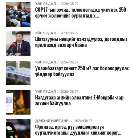
ҮЙЛ ЯВДАЛ
2026/08/07
COP17-ын зочид, төлөөлөгчдөд үйлчлэх 250
Одоогоор АНУ даяар 13 мужид 90 гаруй томоохон ой,
орчим жолоочийг сургалтад х...
хээрийн түймэр идэвхтэй үргэлжилж байгаагийн
талаас илүү нь Орегон болон Вашингтон мужид
ҮЙЛ ЯВДАЛ
2026/08/07
бүртгэгдсэн байна. Цаг уурын байгууллагууд ойрын
Шатахууны нөөцийг нэмэгдүүлэх, доголдлыг
өдрүүдэд агаарын температур дахин огцом
арилгахад анхаарч байна
нэмэгдэж, хуурайшилт эрчимжих төлөвтэй байгааг
анхааруулсан бөгөөд энэ нь гал унтраах ажиллагаанд
ҮЙЛ ЯВДАЛ
2026/08/07
шинэ сорилт учруулж болзошгүйг онцолжээ.
Улаанбаатарт хоногт 250 м³ лаг боловсруулах
үйлдвэр байгуулна
ҮЙЛ ЯВДАЛ
2026/08/07
Нэгдүгээр ангийн элсэлтийг E-Mongolia-аар
зохион байгуулна
ДЭЛХИЙ НИЙТЭЭР..
2026/08/07
Францад иргэд рүү зөвшөөрөлгүй
сурталчилгааны дуудлага хийхийг хориг...