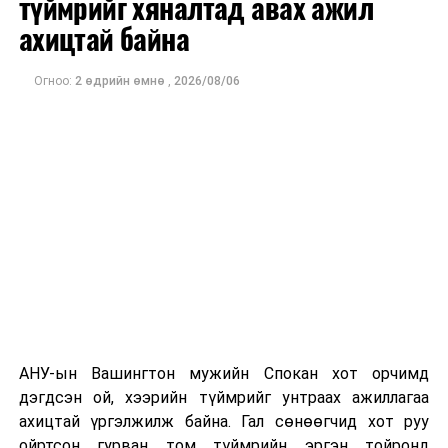
түймрийг хяналтад авах ажил
оны орлого 6.2 тэрбум рубль, цэвэр ашиг нь 1.9
ахицтай байна
тэрбум рубльд хүрсэн гэж РБК мэдээлсэн байна.
Огноо:
2 өдрийн өмнө
,
2026/08/06
Одоогоор дэлбэрэлтийн шалтгаан, хэрэгт холбоотой
этгээдүүдийн талаар дэлгэрэнгүй мэдээлэл гараагүй
байна.
АНУ-ын Вашингтон мужийн Спокан хот орчимд
дэгдсэн ой, хээрийн түймрийг унтраах ажиллагаа
ахицтай үргэлжилж байна. Гал сөнөөгчид хот руу
ойртсон гурван том түймрийн эргэн тойронд