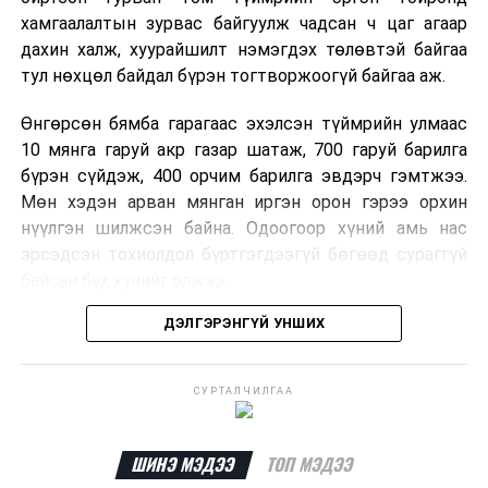
хамгаалалтын зурвас байгуулж чадсан ч цаг агаар
дахин халж, хуурайшилт нэмэгдэх төлөвтэй байгаа
тул нөхцөл байдал бүрэн тогтворжоогүй байгаа аж.
Өнгөрсөн бямба гарагаас эхэлсэн түймрийн улмаас
10 мянга гаруй акр газар шатаж, 700 гаруй барилга
бүрэн сүйдэж, 400 орчим барилга эвдэрч гэмтжээ.
Мөн хэдэн арван мянган иргэн орон гэрээ орхин
нүүлгэн шилжсэн байна. Одоогоор хүний амь нас
эрсэдсэн тохиолдол бүртгэгдээгүй бөгөөд сураггүй
байсан бүх хүнийг олжээ.
ДЭЛГЭРЭНГҮЙ УНШИХ
Албаныхны мэдээлснээр түймрийн нэг голомтыг
санаатайгаар тавьсан байж болзошгүй хэрэгт 37
настай Аарон Фариначчиг баривчилж, галдан
СУРТАЛЧИЛГАА
шатаасан гэх үндэслэлээр эрүүгийн хэрэг үүсгэн
шалгаж байна. Харин бусад хоёр түймрийн
шалтгааныг үргэлжлүүлэн тогтоож байгаа бөгөөд
ШИНЭ МЭДЭЭ
ТОП МЭДЭЭ
аянгын улмаас үүсээгүй гэж үзэж байгаа аж.