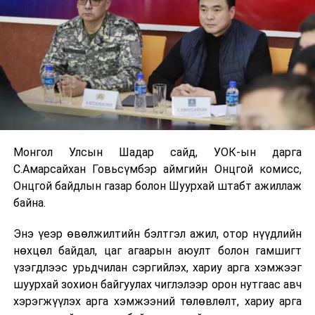
Монгол Улсын Шадар сайд, УОК-ын дарга
С.Амарсайхан Говьсүмбэр аймгийн Онцгой комисс,
Онцгой байдлын газар болон Шуурхай штабт ажиллаж
байна.
Энэ үеэр өвөлжилтийн бэлтгэл ажил, отор нүүдлийн
нөхцөл байдал, цаг агаарын аюулт болон гамшигт
үзэгдлээс урьдчилан сэргийлэх, хариу арга хэмжээг
шуурхай зохион байгуулах чиглэлээр орон нутгаас авч
хэрэгжүүлэх арга хэмжээний төлөвлөлт, хариу арга