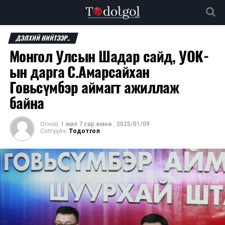
ДЭЛХИЙ НИЙТЭЭР..
Монгол Улсын Шадар сайд, УОК-
ын дарга С.Амарсайхан
Говьсүмбэр аймагт ажиллаж
байна
Огноо:
1 жил 7 сар.өмнө
,
2025/01/09
Сэтгүүлч:
Тодотгол