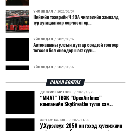
ҮЙЛ ЯВДАЛ
2026/08/07
Нийтийн тээврийн Ч:19А чиглэлийн замналд
түр хугацаагаар өөрчлөлт ор...
ҮЙЛ ЯВДАЛ
2026/08/07
Автомашины улсын дугаар сондгой тоогоор
төгссөн бол өнөөдөр шатахуун...
ҮЙЛ ЯВДАЛ
2026/08/07
Улаанбаатарт өдөртөө 30 хэм дулаан
САНАЛ БОЛГОХ
ДЭЛХИЙ НИЙТЭЭР..
2023/10/25
ДЭЛХИЙ НИЙТЭЭР..
2026/08/06
“МИАТ” ТӨХК “OpenAirlines”
“Уралдронзавод” компанийн ерөнхий
компанийн SkyBreathe түлш хэм...
захирлын автомашиныг дэлбэлжээ...
ХЭН ЮУ ХЭЛЭВ...
2022/11/09
ҮЙЛ ЯВДАЛ
2026/08/06
У.Хүрэлсүх: 2050 он гэхэд хүлэмжийн
Сүхбаатар боомтоор тав хоногт 10 мянга гаруй