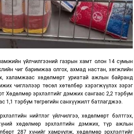
ламжийн үйлчилгээний газрын хамт олон 14 сумын
лийн чиг баримжаа олгох, ахмад настан, хөгжлийн
х, халамжаас хөдөлмөрт уриатай ажлын байранд
мжих чиглэлээр төсөл хөтөлбөр хэрэгжүүлэх зэрэг
арт Хөдөлмөр эрхлэлтийг дэмжих сангаас 2,2 тэрбум
ас 1,1 тэрбум төгрөгийн санхүүжилт батлагджээ.
хлэлтийн нийтлэг үйлчилгээ, хөдөлмөрт бэлтгэх,
 хүний хөдөлмөр эрхлэлтийн дэмжих, түр ажлын
өлбөрт 287 хүнийг хамруулж, хөдөлмөр эрхлэлтийг