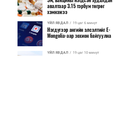
Эм, вакцины нэгдсэн худалдан
авалтаар 3.15 тэрбум төгрөг
хэмнэжээ
ҮЙЛ ЯВДАЛ
19 цаг 6 минут
Нэгдүгээр ангийн элсэлтийг E-
Mongolia-аар зохион байгуулна
ҮЙЛ ЯВДАЛ
19 цаг 10 минут
Улсын чанартай хатуу хучилттай
авто замын талаас илүү хувь нь
13-аас...
ҮЙЛ ЯВДАЛ
19 цаг 15 минут
Засгийн газар энэ оныг дуустал
санхүүгийн хэмнэлтийн горимд
шилжинэ
ХЭН ЮУ ХЭЛЭВ...
19 цаг 43 минут
Шатахууны импортын гаалийн
албан татварыг 2027 оны
хоёрдугаар сарын ...