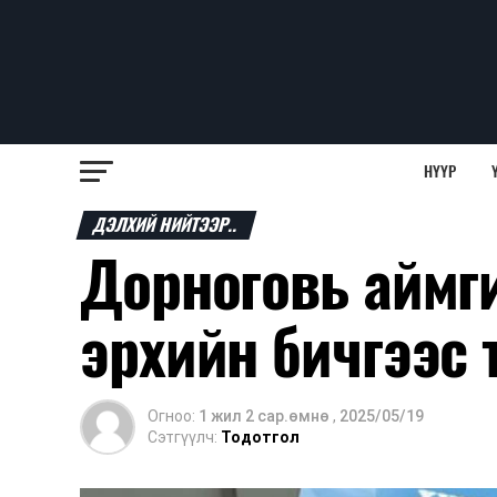
НҮҮР
ДЭЛХИЙ НИЙТЭЭР..
Дорноговь аймг
эрхийн бичгээс 
Огноо:
1 жил 2 сар.өмнө
,
2025/05/19
Сэтгүүлч:
Тодотгол