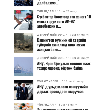
дэлбэлжээ...
ҮЙЛ ЯВДАЛ
16 цаг 28 минут
Сүхбаатар боомтоор тав хоногт 10
мянга гаруй тонн АИ-92
автобензин и...
ДЭЛХИЙ НИЙТЭЭР..
17 цаг 57 минут
Вашингтон мужийн ой хээрийн
түймрийг хяналтад авах ажил
ахицтай байн...
ДЭЛХИЙ НИЙТЭЭР..
18 цаг 38 минут
АНУ, Иран Ормузын хоолойг нээх
тохиролцоонд ойртож байна
ХЭН ЮУ ХЭЛЭВ...
18 цаг 41 минут
АНУ-д урьдчилсан сонгуулийн
дараах өрсөлдөөн ширүүсэв
ҮЙЛ ЯВДАЛ
18 цаг 45 минут