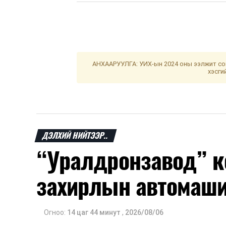
АНХААРУУЛГА: УИХ-ын 2024 оны ээлжит сон
хэсги
ДЭЛХИЙ НИЙТЭЭР..
“Уралдронзавод” к
захирлын автомаш
Огноо:
14 цаг 44 минут
,
2026/08/06