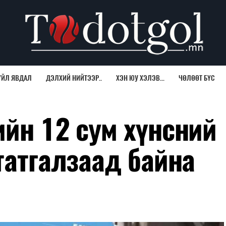
ҮЙЛ ЯВДАЛ
ДЭЛХИЙ НИЙТЭЭР..
ХЭН ЮУ ХЭЛЭВ...
ЧӨЛӨӨТ БҮС
ийн 12 сум хүнсний
татгалзаад байна