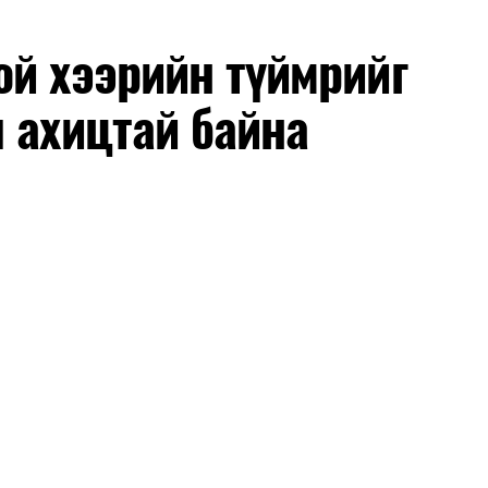
й хээрийн түймрийг
 ахицтай байна