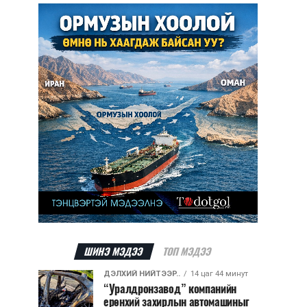
ШИНЭ МЭДЭЭ
ТОП МЭДЭЭ
ДЭЛХИЙ НИЙТЭЭР..
14 цаг 44 минут
“Уралдронзавод” компанийн
ерөнхий захирлын автомашиныг