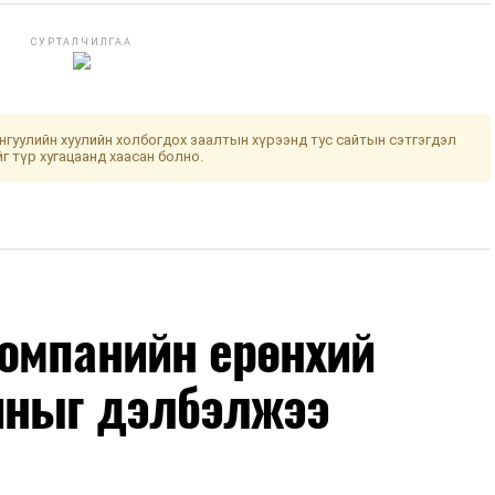
СУРТАЛЧИЛГАА
гуулийн хуулийн холбогдох заалтын хүрээнд тус сайтын сэтгэгдэл
йг түр хугацаанд хаасан болно.
омпанийн ерөнхий
иныг дэлбэлжээ