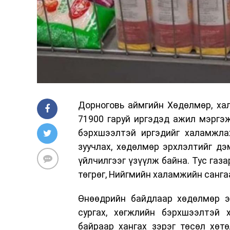
Дорноговь аймгийн Хөдөлмөр, ха
71900 гаруй иргэдэд ажил мэргэж
бэрхшээлтэй иргэдийг халамжла
зуучлах, хөдөлмөр эрхлэлтийг дэ
үйлчилгээг үзүүлж байна. Тус газ
төгрөг, Нийгмийн халамжийн санга
Өнөөдрийн байдлаар хөдөлмөр эр
сургах, хөгжлийн бэрхшээлтэй
байраар хангах зэрэг төсөл хөт