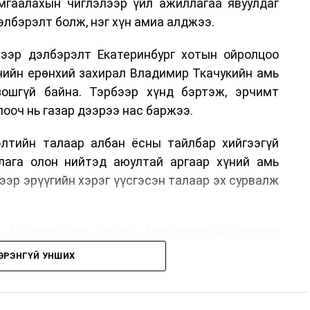
гаалахын чиглэлээр үйл ажиллагаа явуулдаг
лбэрэлт болж, нэг хүн амиа алджээ.
ээр дэлбэрэлт Екатеринбург хотын ойролцоо
нийн ерөнхий захирал Владимир Ткачукийн амь
ошгүй байна. Тэрбээр хүнд бэртэж, эрчимт
ооч нь газар дээрээ нас баржээ.
рэлтийн талаар албан ёсны тайлбар хийгээгүй
лага олон нийтэд аюултай аргаар хүний амь
ээр эрүүгийн хэрэг үүсгэсэн талаар эх сурвалж
 Екатеринбург хотод байгуулагдсан бөгөөд
лэдэг аж. Тус компанийн 2025 оны орлого 6.2
ЭРЭНГҮЙ УНШИХ
м рубльд хүрсэн гэж РБК мэдээлсэн байна.
гт холбоотой этгээдүүдийн талаар дэлгэрэнгүй