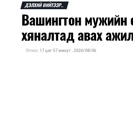
мэдээлэл гараагүй байна.
ДЭЛХИЙ НИЙТЭЭР..
Вашингтон мужийн о
хяналтад авах ажил
Огноо:
17 цаг 57 минут
,
2026/08/06