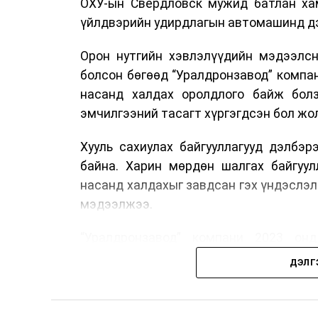
ОХУ-ын Свердловск мужид батлан хам
үйлдвэрийн удирдлагын автомашинд дэ
Орон нутгийн хэвлэлүүдийн мэдээлсн
болсон бөгөөд “Уралдронзавод” компа
насанд халдах оролдлого байж болз
эмчилгээний тасагт хүргэгдсэн бол жол
Хууль сахиулах байгууллагууд дэлбэ
байна. Харин мөрдөн шалгах байгуул
насанд халдахыг завдсан гэх үндэслэл
мэдээлжээ.
“Уралдронзавод” компани 2023 онд
нисгэгчгүй нисэх төхөөрөмж үйлдвэр
ДЭЛГ
тэрбум рубль, цэвэр ашиг нь 1.9 тэрбу
Одоогоор дэлбэрэлтийн шалтгаан, хэрэ