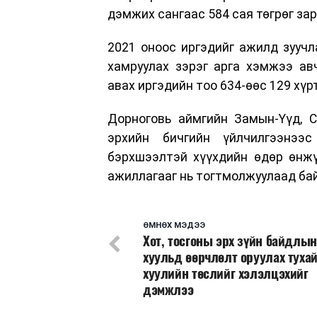
дэмжих сангаас 584 сая төгрөг зар
2021 оноос иргэдийг ажилд зуучл
хамруулах зэрэг арга хэмжээ ав
авах иргэдийн тоо 634-өөс 129 хүр
Дорноговь аймгийн Замын-Үүд, 
эрхийн бичгийн үйлчилгээнээ
бэрхшээлтэй хүүхдийн өдөр өнжү
ажиллагааг нь тогтмолжуулаад ба
ӨМНӨХ МЭДЭЭ
Хот, тосгоны эрх зүйн байдлын
хуульд өөрчлөлт оруулах туха
хуулийн төслийг хэлэлцэхийг
дэмжлээ