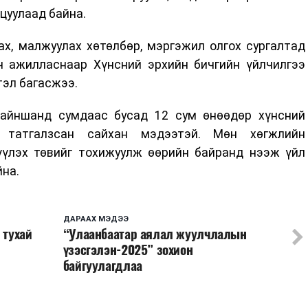
цуулаад байна.
ах, малжуулах хөтөлбөр, мэргэжил олгох сургалтад
ч ажилласнаар Хүнсний эрхийн бичгийн үйлчилгээ
тэл багасжээ.
Сайншанд сумдаас бусад 12 сум өнөөдөр хүнсний
с татгалзсан сайхан мэдээтэй. Мөн хөгжлийн
үлэх төвийг тохижуулж өөрийн байранд нээж үйл
йна.
ДАРААХ МЭДЭЭ
 тухай
“Улаанбаатар аялал жуулчлалын
й
үзэсгэлэн-2025” зохион
байгуулагдлаа