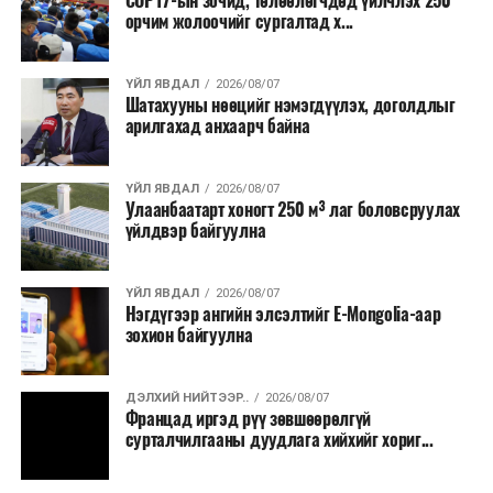
COP17-ын зочид, төлөөлөгчдөд үйлчлэх 250
Одоогоор АНУ даяар 13 мужид 90 гаруй томоохон ой,
орчим жолоочийг сургалтад х...
хээрийн түймэр идэвхтэй үргэлжилж байгаагийн
талаас илүү нь Орегон болон Вашингтон мужид
ҮЙЛ ЯВДАЛ
2026/08/07
бүртгэгдсэн байна. Цаг уурын байгууллагууд ойрын
Шатахууны нөөцийг нэмэгдүүлэх, доголдлыг
өдрүүдэд агаарын температур дахин огцом
арилгахад анхаарч байна
нэмэгдэж, хуурайшилт эрчимжих төлөвтэй байгааг
анхааруулсан бөгөөд энэ нь гал унтраах ажиллагаанд
ҮЙЛ ЯВДАЛ
2026/08/07
шинэ сорилт учруулж болзошгүйг онцолжээ.
Улаанбаатарт хоногт 250 м³ лаг боловсруулах
үйлдвэр байгуулна
ҮЙЛ ЯВДАЛ
2026/08/07
Нэгдүгээр ангийн элсэлтийг E-Mongolia-аар
зохион байгуулна
ДЭЛХИЙ НИЙТЭЭР..
2026/08/07
Францад иргэд рүү зөвшөөрөлгүй
сурталчилгааны дуудлага хийхийг хориг...