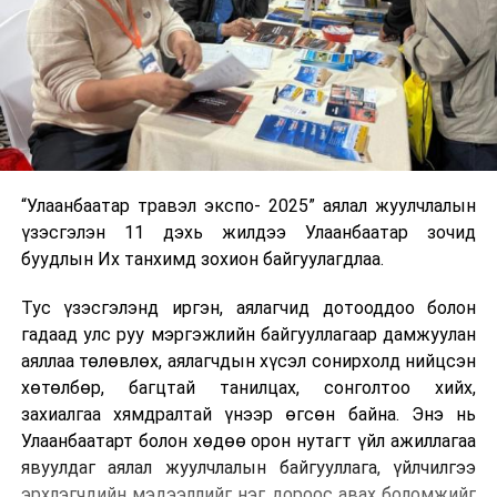
“Улаанбаатар травэл экспо- 2025” аялал жуулчлалын
үзэсгэлэн 11 дэхь жилдээ Улаанбаатар зочид
буудлын Их танхимд зохион байгуулагдлаа.
Тус үзэсгэлэнд иргэн, аялагчид дотооддоо болон
гадаад улс руу мэргэжлийн байгууллагаар дамжуулан
аяллаа төлөвлөх, аялагчдын хүсэл сонирхолд нийцсэн
хөтөлбөр, багцтай танилцах, сонголтоо хийх,
захиалгаа хямдралтай үнээр өгсөн байна. Энэ нь
Улаанбаатарт болон хөдөө орон нутагт үйл ажиллагаа
явуулдаг аялал жуулчлалын байгууллага, үйлчилгээ
эрхлэгчдийн мэдээллийг нэг дороос авах боломжийг