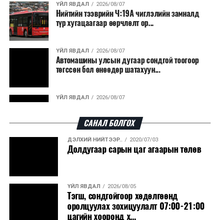
ҮЙЛ ЯВДАЛ
2026/08/07
Нийтийн тээврийн Ч:19А чиглэлийн замналд
түр хугацаагаар өөрчлөлт ор...
ҮЙЛ ЯВДАЛ
2026/08/07
Автомашины улсын дугаар сондгой тоогоор
төгссөн бол өнөөдөр шатахуун...
ҮЙЛ ЯВДАЛ
2026/08/07
Улаанбаатарт өдөртөө 30 хэм дулаан
САНАЛ БОЛГОХ
ДЭЛХИЙ НИЙТЭЭР..
2020/07/03
ДЭЛХИЙ НИЙТЭЭР..
2026/08/06
Долдугаар сарын цаг агаарын төлөв
“Уралдронзавод” компанийн ерөнхий
захирлын автомашиныг дэлбэлжээ...
ҮЙЛ ЯВДАЛ
2026/08/05
ҮЙЛ ЯВДАЛ
2026/08/06
Тэгш, сондгойгоор хөдөлгөөнд
Сүхбаатар боомтоор тав хоногт 10 мянга гаруй
оролцуулах зохицуулалт 07:00-21:00
тонн АИ-92 автобензин и...
цагийн хооронд х...