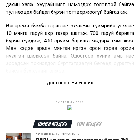
дахин халж, хуурайшилт нэмэгдэх төлөвтэй байгаа
тул нөхцөл байдал бүрэн тогтворжоогүй байгаа аж.
Өнгөрсөн бямба гарагаас эхэлсэн түймрийн улмаас
10 мянга гаруй акр газар шатаж, 700 гаруй барилга
бүрэн сүйдэж, 400 орчим барилга эвдэрч гэмтжээ.
Мөн хэдэн арван мянган иргэн орон гэрээ орхин
нүүлгэн шилжсэн байна. Одоогоор хүний амь нас
эрсэдсэн тохиолдол бүртгэгдээгүй бөгөөд сураггүй
байсан бүх хүнийг олжээ.
ДЭЛГЭРЭНГҮЙ УНШИХ
Албаныхны мэдээлснээр түймрийн нэг голомтыг
санаатайгаар тавьсан байж болзошгүй хэрэгт 37
настай Аарон Фариначчиг баривчилж, галдан
СУРТАЛЧИЛГАА
шатаасан гэх үндэслэлээр эрүүгийн хэрэг үүсгэн
шалгаж байна. Харин бусад хоёр түймрийн
шалтгааныг үргэлжлүүлэн тогтоож байгаа бөгөөд
ШИНЭ МЭДЭЭ
ТОП МЭДЭЭ
аянгын улмаас үүсээгүй гэж үзэж байгаа аж.
ҮЙЛ ЯВДАЛ
2026/08/07