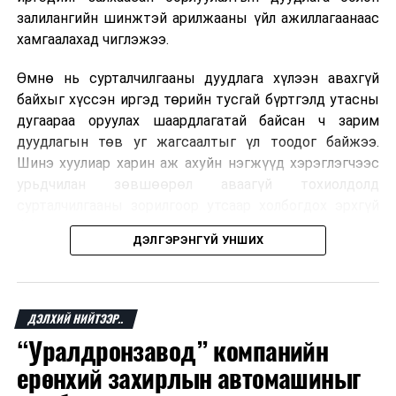
залилангийн шинжтэй арилжааны үйл ажиллагаанаас
хамгаалахад чиглэжээ.
Өмнө нь сурталчилгааны дуудлага хүлээн авахгүй
байхыг хүссэн иргэд төрийн тусгай бүртгэлд утасны
дугаараа оруулах шаардлагатай байсан ч зарим
дуудлагын төв уг жагсаалтыг үл тоодог байжээ.
Шинэ хуулиар харин аж ахуйн нэгжүүд хэрэглэгчээс
урьдчилан зөвшөөрөл аваагүй тохиолдолд
сурталчилгааны зорилгоор утсаар холбогдох эрхгүй
болно. Иргэн өгсөн зөвшөөрлөө хүссэн үедээ цуцлах
ДЭЛГЭРЭНГҮЙ УНШИХ
боломжтой.
Францын эрх баригчдын тооцоолсноор тус улсын
иргэдийн дөрөвний гурав орчим нь долоо хоног бүр
ДЭЛХИЙ НИЙТЭЭР..
дор хаяж нэг удаа хүсээгүй сурталчилгааны дуудлага
“Уралдронзавод” компанийн
хүлээн авдаг бөгөөд олон хүн үүнээс ч олон
ерөнхий захирлын автомашиныг
дуудлагад өртдөг байна. Хэрэглэгчийн эрхийг
хамгаалах 11 байгууллага 2024 онд хамтран