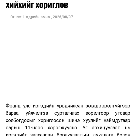
хийхийг хориглов
болон хилийн чанадад хэрхэн, яаж зүй зохистой, зөв
төлөвлөлттэй аялах талаарх бүхий л мэдээ мэдээлэл,
Огноо:
1 өдрийн өмнө
,
2026/08/07
зөвлөмжийг өгсөнөөрөө онцлог юм.
ДАРААХ МЭДЭЭ
Өвөр гүнтийн 4.5 км авто замын засвар, шинэчлэлтийн
ажил эхэллээ
ӨМНӨХ МЭДЭЭ
Дорноговь аймгийн 12 сум хүнсний эрхийн бичгээс
татгалзаад байна
Франц улс иргэдийн урьдчилсан зөвшөөрөлгүйгээр
бараа, үйлчилгээ сурталчлах зорилгоор утсаар
холбогдохыг хориглосон шинэ хуулийг наймдугаар
сарын 11-нээс хэрэгжүүлнэ. Уг зохицуулалт нь
иргэдийг залхаасан борлуулалтын дуудлага болон