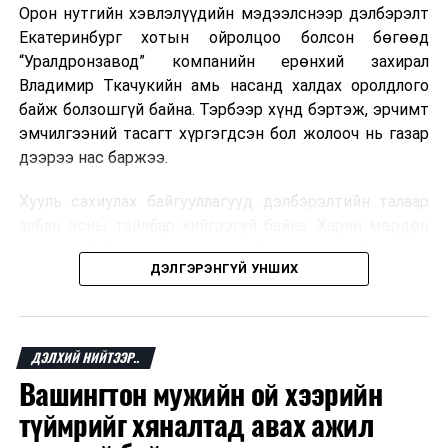
Орон нутгийн хэвлэлүүдийн мэдээлснээр дэлбэрэлт
Мароккогийн хөдөлмөр эрхлэлтийн сайд мэдэгджээ.
Екатеринбург хотын ойролцоо болсон бөгөөд
“Уралдронзавод” компанийн ерөнхий захирал
Владимир Ткачукийн амь насанд халдах оролдлого
байж болзошгүй байна. Тэрбээр хүнд бэртэж, эрчимт
эмчилгээний тасагт хүргэгдсэн бол жолооч нь газар
дээрээ нас баржээ.
Хууль сахиулах байгууллагууд дэлбэрэлтийн талаар
албан ёсны тайлбар хийгээгүй байна. Харин мөрдөн
шалгах байгууллага олон нийтэд аюултай аргаар
ДЭЛГЭРЭНГҮЙ УНШИХ
хүний амь насанд халдахыг завдсан гэх үндэслэлээр
эрүүгийн хэрэг үүсгэсэн талаар эх сурвалж
мэдээлжээ.
ДЭЛХИЙ НИЙТЭЭР..
“Уралдронзавод” компани 2023 онд Екатеринбург
Вашингтон мужийн ой хээрийн
хотод байгуулагдсан бөгөөд нисгэгчгүй нисэх
төхөөрөмж үйлдвэрлэдэг аж. Тус компанийн 2025
түймрийг хяналтад авах ажил
оны орлого 6.2 тэрбум рубль, цэвэр ашиг нь 1.9