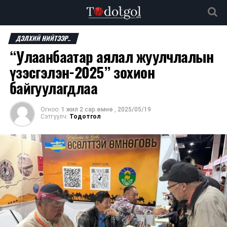
ДЭЛХИЙ НИЙТЭЭР..
“Улаанбаатар аялал жуулчлалын
үзэсгэлэн-2025” зохион
байгуулагдлаа
Огноо:
1 жил 2 сар.өмнө
,
2025/05/19
Сэтгүүлч:
Тодотгол