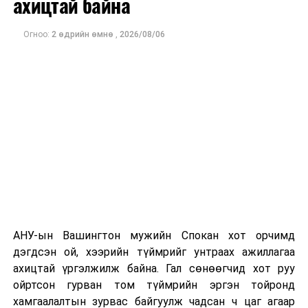
ахицтай байна
тэрбум рубльд хүрсэн гэж РБК мэдээлсэн байна.
Огноо:
2 өдрийн өмнө
,
2026/08/06
Одоогоор дэлбэрэлтийн шалтгаан, хэрэгт холбоотой
этгээдүүдийн талаар дэлгэрэнгүй мэдээлэл гараагүй
байна.
АНУ-ын Вашингтон мужийн Спокан хот орчимд
дэгдсэн ой, хээрийн түймрийг унтраах ажиллагаа
ахицтай үргэлжилж байна. Гал сөнөөгчид хот руу
ойртсон гурван том түймрийн эргэн тойронд
хамгаалалтын зурвас байгуулж чадсан ч цаг агаар