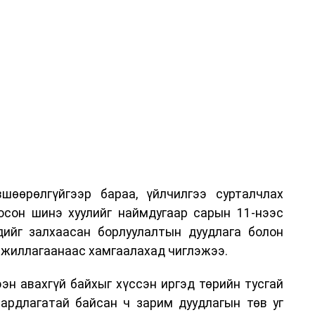
шөөрөлгүйгээр бараа, үйлчилгээ сурталчлах
лосон шинэ хуулийг наймдугаар сарын 11-нээс
эдийг залхаасан борлуулалтын дуудлага болон
жиллагаанаас хамгаалахад чиглэжээ.
эн авахгүй байхыг хүссэн иргэд төрийн тусгай
аардлагатай байсан ч зарим дуудлагын төв уг