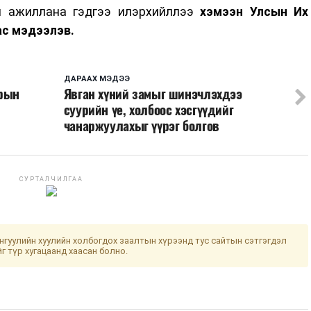
ч ажиллана гэдгээ илэрхийллээ
хэмээн Улсын Их
ас мэдээлэв.
ДАРААХ МЭДЭЭ
арын
Явган хүний замыг шинэчлэхдээ
суурийн үе, холбоос хэсгүүдийг
чанаржуулахыг үүрэг болгов
СУРТАЛЧИЛГАА
гуулийн хуулийн холбогдох заалтын хүрээнд тус сайтын сэтгэгдэл
йг түр хугацаанд хаасан болно.