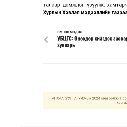
талаар дэмжлэг үзүүлж, хамтар
Хурлын Хэвлэл мэдээллийн газра
ӨМНӨХ МЭДЭЭ
УБЦТС: Өнөөдөр хийгдэх засв
хуваарь
АНХААРУУЛГА: УИХ-ын 2024 оны ээлжит сон
хэсги