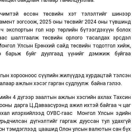
рчимтэй өссөн төсвийн хэт тэлэлтийг шинээр
амент зогсоож, 2025 оны төсвийг 2024 оны түвшинд
вч экспортын гол нэр төрлийн бүтээгдэхүүн болох
аас шалтгаалж төсвийн орлого тасалдах эрсдэл
онгол Улсын Ерөнхий сайд төсвийн тодотгол хийж,
о барьж буйг дуулгаад үүнийг дэмжиж буйгаа
нгын хорооноос сүүлийн жилүүдэд хурдацтай тэлсэн
алаар ажлын хэсэг гарган судлуулж байна гэлээ.
ийн 4 дүгээр заалтын ажлын хэсгийн ахлах Тахсин
ооны дарга Ц.Даваасүрэнд ажил ихтэй байгаа ч цаг
архал илэрхийлээд ОУВС-гаас Монгол Улсын эдийн
рьдчилсан дүгнэлтийг гаргаж дууссан тул удахгүй
лон тэмдэглээд цаашид Олон улсын валютын сан бүх