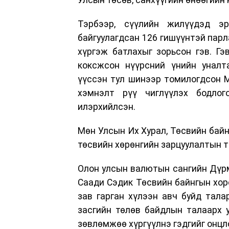
Тэрбээр, сүүлийн жилүүдэд э
байгуулагдсан 126 гишүүнтэй парл
хүргэж батлахыг зорьсон гэв. Гэ
коксжсон нүүрсний үнийн уналт
үүссэн тул шинээр томилогдсон М
хэмнэлт рүү чиглүүлэх бодлог
илэрхийлсэн.
Мөн Улсын Их Хурал, Төсвийн бай
төсвийн хөрөнгийн зарцуулалтын т
Олон улсын валютын сангийн Дүрм
Саади Сэдик Төсвийн байнгын хор
зав гарган хүлээн авч буйд тал
засгийн төлөв байдлын талаарх у
зөвлөмжөө хүргүүлнэ гэдгийг онц