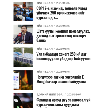
ҮЙЛ ЯВДАЛ
2026/08/07
COP17-ын зочид, төлөөлөгчдөд
үйлчлэх 250 орчим жолоочийг
сургалтад х...
ҮЙЛ ЯВДАЛ
2026/08/07
Шатахууны нөөцийг нэмэгдүүлэх,
доголдлыг арилгахад анхаарч
байна
ҮЙЛ ЯВДАЛ
2026/08/07
Улаанбаатарт хоногт 250 м³ лаг
боловсруулах үйлдвэр байгуулна
ҮЙЛ ЯВДАЛ
2026/08/07
Нэгдүгээр ангийн элсэлтийг E-
Mongolia-аар зохион байгуулна
ДЭЛХИЙ НИЙТЭЭР..
2026/08/07
Францад иргэд рүү зөвшөөрөлгүй
сурталчилгааны дуудлага