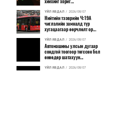
хийхийг хориг...
ҮЙЛ ЯВДАЛ
2026/08/07
Нийтийн тээврийн Ч:19А
чиглэлийн замналд түр
хугацаагаар өөрчлөлт ор...
ҮЙЛ ЯВДАЛ
2026/08/07
Автомашины улсын дугаар
сондгой тоогоор төгссөн бол
өнөөдөр шатахуун...
ҮЙЛ ЯВДАЛ
2026/08/07
Улаанбаатарт өдөртөө 30 хэм
дулаан
ДЭЛХИЙ НИЙТЭЭР..
2026/08/06
“Уралдронзавод” компанийн
ерөнхий захирлын автомашиныг
дэлбэлжээ...
ҮЙЛ ЯВДАЛ
2026/08/06
Сүхбаатар боомтоор тав хоногт 10