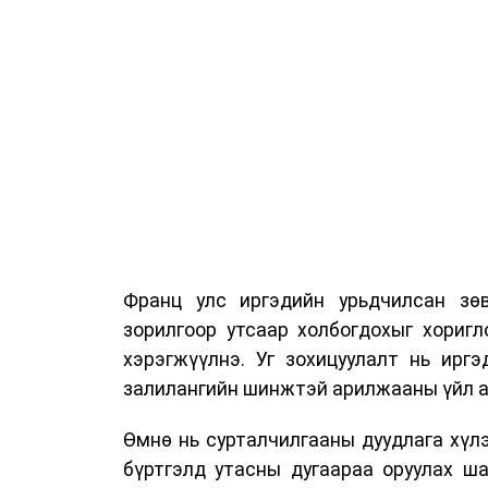
Франц улс иргэдийн урьдчилсан зөв
зорилгоор утсаар холбогдохыг хориг
хэрэгжүүлнэ. Уг зохицуулалт нь ирг
залилангийн шинжтэй арилжааны үйл а
Өмнө нь сурталчилгааны дуудлага хүлэ
бүртгэлд утасны дугаараа оруулах ш