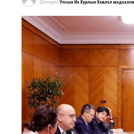
Сэтгүүлч:
Улсын Их Хурлын Хэвлэл мэдээлли