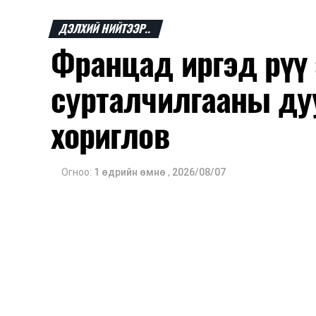
ДЭЛХИЙ НИЙТЭЭР..
Францад иргэд рүү
сурталчилгааны ду
хориглов
Огноо:
1 өдрийн өмнө
,
2026/08/07