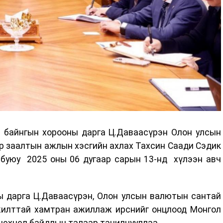
н байнгын хорооны дарга Ц.Даваасүрэн Олон улсын
р заалтын ажлын хэсгийн ахлах Тахсин Саади Сэдик
 буюу 2025 оны 06 дугаар сарын 13-нд хүлээн авч
ы дарга Ц.Даваасүрэн, Олон улсын валютын сантай
жилттай хамтран ажиллаж ирснийг онцлоод Монгол
 нөхцөл байдлын талаар танилцууллаа.