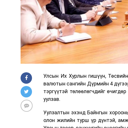
Улсын Их Хурлын гишүүн, Төсвий
валютын сангийн Дүрмийн 4 дүгээ
тэргүүтэй төлөөлөгчдийг өчигдөр
уулзав.
Уулзалтын эхэнд Байнгын хороон
олон жилийн турш үр дүнтэй, ам
Улсын төсөв, санхүүгийн өнөөгийн