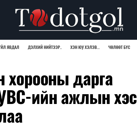
ҮЙЛ ЯВДАЛ
ДЭЛХИЙ НИЙТЭЭР..
ХЭН ЮУ ХЭЛЭВ...
ЧӨЛӨӨТ БҮС
н хорооны дарга
УВС-ийн ажлын хэс
лаа