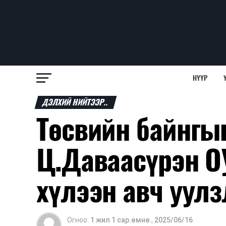
НҮҮР
ДЭЛХИЙ НИЙТЭЭР..
Төсвийн байнгы
Ц.Даваасүрэн О
хүлээн авч уулз
Огноо:
1 жил 1 сар.өмнө
,
2025/06/16