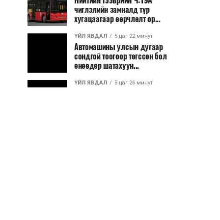
Нийтийн тээврийн Ч:19А
чиглэлийн замналд түр
хугацаагаар өөрчлөлт ор...
ҮЙЛ ЯВДАЛ
5 цаг 22 минут
Автомашины улсын дугаар
сондгой тоогоор төгссөн бол
өнөөдөр шатахуун...
ҮЙЛ ЯВДАЛ
5 цаг 26 минут
Улаанбаатарт өдөртөө 30 хэм
дулаан
ДЭЛХИЙ НИЙТЭЭР..
2026/08/06
“Уралдронзавод” компанийн
ерөнхий захирлын автомашиныг
дэлбэлжээ...
ҮЙЛ ЯВДАЛ
2026/08/06
Сүхбаатар боомтоор тав хоногт 10
мянга гаруй тонн АИ-92
автобензин и...