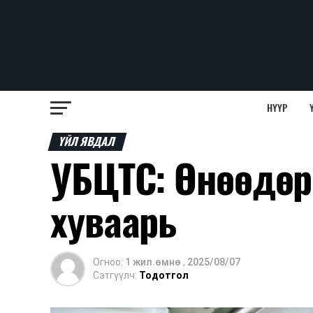
НҮҮР
ҮЙЛ ЯВДАЛ
УБЦТС: Өнөөдөр
хуваарь
Огноо:
1 жил.өмнө
,
2025/08/07
Сэтгүүлч:
Тодотгол