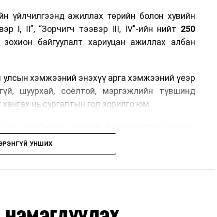
йн үйлчилгээнд ажиллах төрийн болон хувийн
р I, II”, “Зорчигч тээвэр III, IV”-ийн нийт
250
н зохион байгуулалт хариуцан ажиллах албан
н улсын хэмжээний энэхүү арга хэмжээний үеэр
гүй, шуурхай, соёлтой, мэргэжлийн түвшинд
 хангах нь сургалтын гол зорилго юм.
, ач холбогдол, зохион байгуулалтын онцлог,
лчилгээний стандарт, жолооч нарын үүрэг
ЭРЭНГҮЙ УНШИХ
й соёл, ёс зүй, мэргэжлийн харилцааны талаар
ан авах, зочид буудал болон арга хэмжээний
өлгөөний зохион байгуулалт, цагийн менежмент,
 нэмэгдүүлэх,
ох байгууллагуудын уялдаа холбоо, аюулгүй