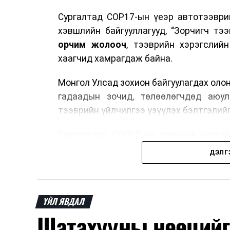
Сургалтад COP17-ын үеэр автотээври
хэвшлийн байгууллагууд, “Зорчигч тээвэ
орчим жолооч
, тээврийн хэрэгслий
хаагчид хамрагдаж байна.
Монгол Улсад зохион байгуулагдах оло
гадаадын зочид, төлөөлөгчдөд аюул
тээврийн үйлчилгээ үзүүлэх бэлтгэлийг
Сургалтаар COP17-ын ерөнхий ойлголт
зочид, төлөөлөгчдийн ангилал, үй
ДЭЛГ
хариуцлага, сахилга бат, үйлчилгээни
нэгдсэн мэдээлэл өгчээ.
Түүнчлэн зочдыг нисэх буудлаас угт
ҮЙЛ ЯВДАЛ
байршилд хүргэх үе шат, маршрут, хөд
Шатахууны нөөцийг
мэдээлэл дамжуулах журам, холбогд