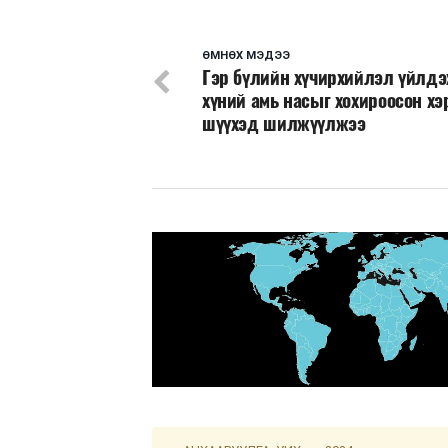
ӨМНӨХ МЭДЭЭ
Гэр бүлийн хүчирхийлэл үйлд
хүний амь насыг хохироосон хэ
шүүхэд шилжүүлжээ