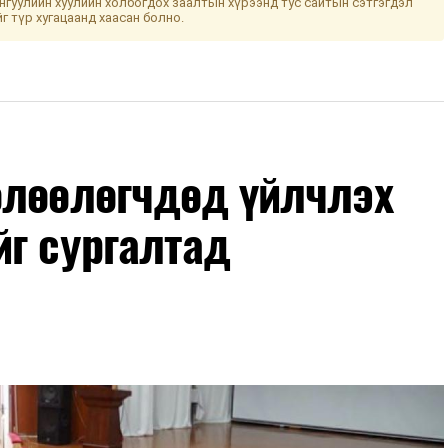
гуулийн хуулийн холбогдох заалтын хүрээнд тус сайтын сэтгэгдэл
йг түр хугацаанд хаасан болно.
өлөөлөгчдөд үйлчлэх
йг сургалтад