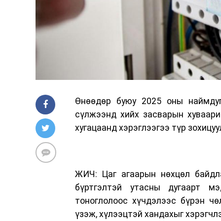
Өнөөдөр буюу 2025 оны наймдуг
сүлжээнд хийх засварын хуваарий
хугацаанд хэрэглээгээ түр зохицуул
ЖИЧ: Цаг агаарын нөхцөл байдла
бүртгэлтэй утасны дугаарт мэ
тоноглолоос хүчдэлээс бүрэн чө
үзэж, хүлээцтэй хандахыг хэрэгчлэ