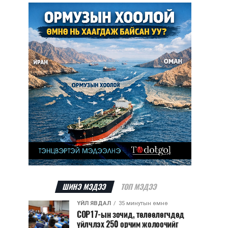
ШИНЭ МЭДЭЭ
ТОП МЭДЭЭ
ҮЙЛ ЯВДАЛ
35 минутын өмнө
COP17-ын зочид, төлөөлөгчдөд
үйлчлэх 250 орчим жолоочийг