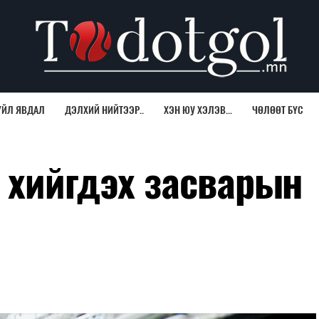
ҮЙЛ ЯВДАЛ
ДЭЛХИЙ НИЙТЭЭР..
ХЭН ЮУ ХЭЛЭВ...
ЧӨЛӨӨТ БҮС
 хийгдэх засварын