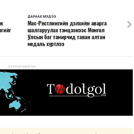
ДАРААХ МЭДЭЭ
эж
Мас-Рестлингийн дэлхийн аварга
ргийг
шалгаруулах тэмцээнээс Монгол
Улсын баг тамирчид таван алтан
медаль хүртлээ
СУРТАЛЧИЛГАА