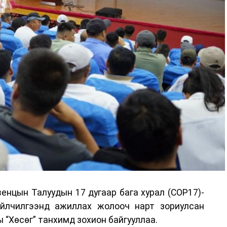
енцын Талуудын 17 дугаар бага хурал (COP17)-
үйлчилгээнд ажиллах жолооч нарт зориулсан
 “Хөсөг” танхимд зохион байгууллаа.