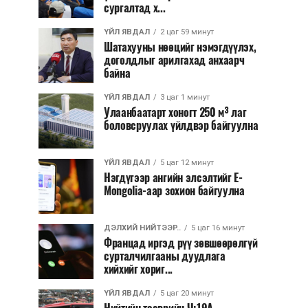
сургалтад х...
ҮЙЛ ЯВДАЛ
2 цаг 59 минут
Шатахууны нөөцийг нэмэгдүүлэх,
доголдлыг арилгахад анхаарч
байна
ҮЙЛ ЯВДАЛ
3 цаг 1 минут
Улаанбаатарт хоногт 250 м³ лаг
боловсруулах үйлдвэр байгуулна
ҮЙЛ ЯВДАЛ
5 цаг 12 минут
Нэгдүгээр ангийн элсэлтийг E-
Mongolia-аар зохион байгуулна
ДЭЛХИЙ НИЙТЭЭР..
5 цаг 16 минут
Францад иргэд рүү зөвшөөрөлгүй
сурталчилгааны дуудлага
хийхийг хориг...
ҮЙЛ ЯВДАЛ
5 цаг 20 минут