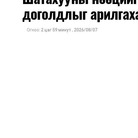
доголдлыг арилгах
ажиллагааны чиглэлээр жолооч нарыг су
Мөн зам тээврийн осол, саатал болон
арга хэмжээ, ачаалал ихтэй нөхцөлд
Огноо:
2 цаг 59 минут
,
2026/08/07
тутмын ажлын бэлэн байдлыг хангах з
тусгажээ.
Сургалтыг танилцуулах лекц, асуулт
ажиллах дасгал, маршрут болон тээ
онцгой нөхцөлд ажиллах дадлага зэр
байгуулж байна.
Сургалтын үеэр COP17 олон улсын ба
Ажлын алба, Нийслэлийн тээврийн газ
цагдаагийн албаны холбогдох албан х
мэргэжил, арга зүйн зөвлөмж хүргэлээ.