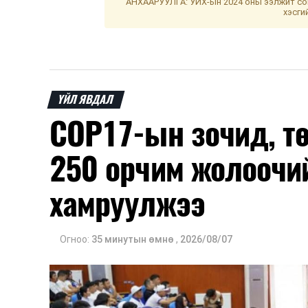
АНХААРУУЛГА: УИХ-ын 2024 оны ээлжит сон
хэсги
ҮЙЛ ЯВДАЛ
COP17-ын зочид, т
250 орчим жолоочи
хамруулжээ
Огноо:
35 минутын өмнө
,
2026/08/07