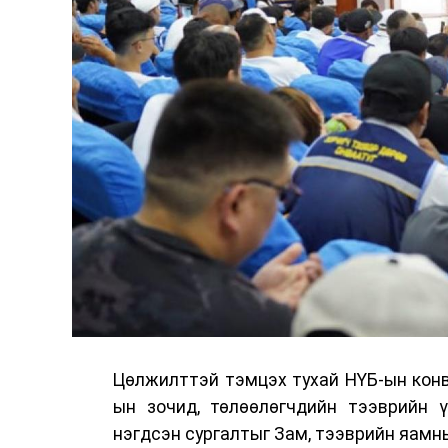
Цөлжилттэй тэмцэх тухай НҮБ-ын конв
ын зочид, төлөөлөгчдийн тээврийн 
нэгдсэн сургалтыг Зам, тээврийн яамны