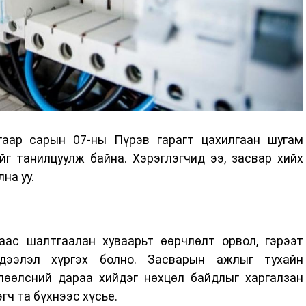
аар сарын 07-ны Пүрэв гарагт цахилгаан шугам
г танилцуулж байна. Хэрэглэгчид ээ, засвар хийх
на уу.
ас шалтгаалан хуваарьт өөрчлөлт орвол, гэрээт
дээлэл хүргэх болно. Засварын ажлыг тухайн
лөөлсний дараа хийдэг нөхцөл байдлыг харгалзан
гч та бүхнээс хүсье.