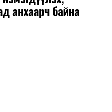
ад анхаарч байна
ргалт, арга зүйгээр хангаж байна.
 бусад эрсдэл, онцгой нөхцөл үүссэн үед авах
 тайван, зөв, шуурхай шийдвэр гаргах, өдөр
эрэг практик ур чадварыг сургалтын хөтөлбөрт
-хариулт, жишээнд суурилсан сургалт, багаар
вэрлэлтийн урсгалын зураглалтай танилцах,
эг онол, практик хосолсон хэлбэрээр зохион
га хурлыг зохион байгуулах Үндэсний хорооны
ар, Автотээврийн үндэсний төв болон Тээврийн
аагчид чиг үүргийнхээ хүрээнд мэдээлэл өгч,