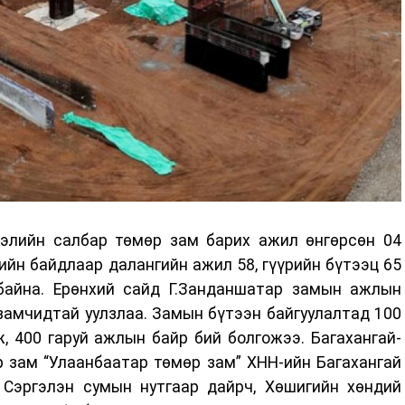
лэлийн салбар төмөр зам барих ажил өнгөрсөн 04
ийн байдлаар далангийн ажил 58, гүүрийн бүтээц 65
байна. Ерөнхий сайд Г.Занданшатар замын ажлын
замчидтай уулзлаа. Замын бүтээн байгуулалтад 100
, 400 гаруй ажлын байр бий болгожээ. Багахангай-
 зам “Улаанбаатар төмөр зам” ХНН-ийн Багахангай
Сэргэлэн сумын нутгаар дайрч, Хөшигийн хөндий