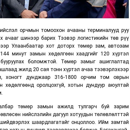
нийслэл орчмын томоохон ачааны терминалууд руу
х ачааг шинээр барих Тээвэр логистикийн төв рүү
ээр Улаанбаатар хот доторх төмөр зам, автозам
 144 минут замын хөдөлгөөн хаадгийг 120 хүртэл
 бууруулах боломжтой. Төмөр замыг ашиглалтад
аашлаад жилд 20 сая тонн хүртэл ачаа тээвэрлэхээр
эл, хоногт дунджаар 316-1800 орчим том оврын
 хөдөлгөөнд оролцохгүй, хотын дундуур аюултай
.
салбар төмөр замын ажилд тулгарч буй зарим
өвлөсөн нийслэлийн дагуул хотуудын төлөвлөлттэй
д шийдвэрлэх шаардлагатайг онцоллоо. Ийм замтай
ар хотын дундуур тээвэрлэхээ болино. Багахангай-