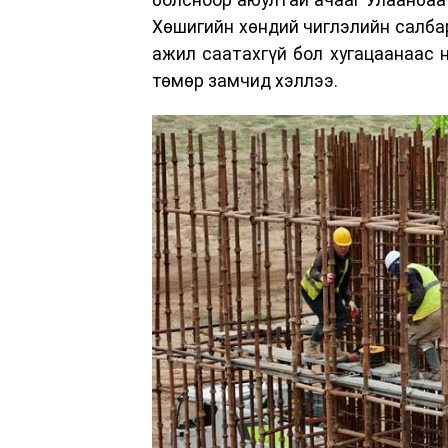
Хөшигийн хөндий чиглэлийн салбар
ажил саатахгүй бол хугацаанаас 
төмөр замчид хэллээ.