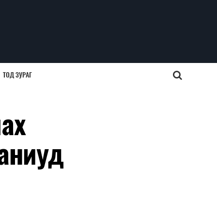
ТОД ЗУРАГ
лах
паниуд