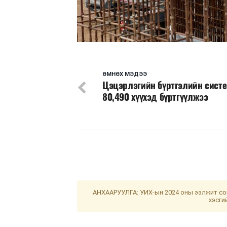
ӨМНӨХ МЭДЭЭ
Цэцэрлэгийн бүртгэлийн сист
80,490 хүүхэд бүртгүүлжээ
АНХААРУУЛГА: УИХ-ын 2024 оны ээлжит сон
хэсги