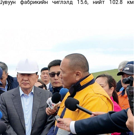
Шувуун фабрикийн чиглэлд 15.6, нийт 102.8 км