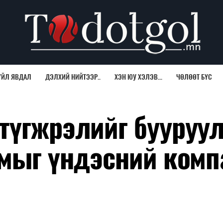
ҮЙЛ ЯВДАЛ
ДЭЛХИЙ НИЙТЭЭР..
ХЭН ЮУ ХЭЛЭВ...
ЧӨЛӨӨТ БҮС
түгжрэлийг бууруу
амыг үндэсний ком