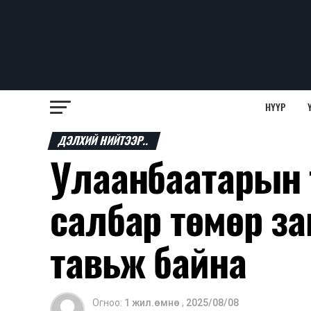
НҮҮР
ДЭЛХИЙ НИЙТЭЭР..
Улаанбаатарын 
салбар төмөр з
тавьж байна
Огноо:
1 жил.өмнө
,
2025/08/08