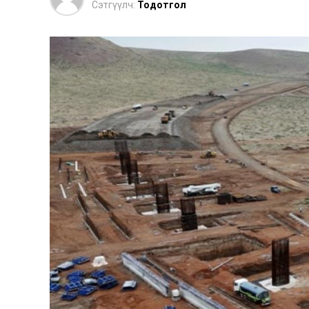
Сэтгүүлч:
Тодотгол