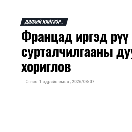
ДЭЛХИЙ НИЙТЭЭР..
Францад иргэд рүү
сурталчилгааны ду
хориглов
Огноо:
1 өдрийн өмнө
,
2026/08/07