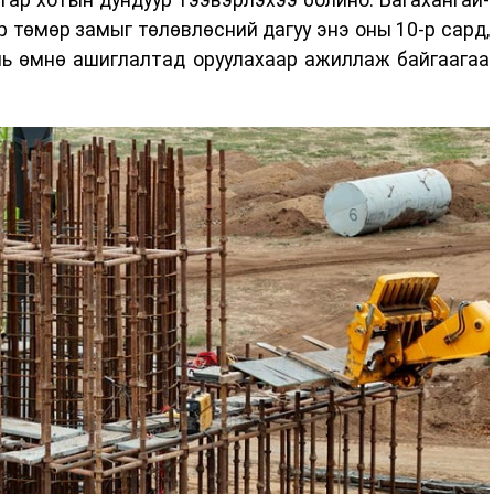
 төмөр замыг төлөвлөсний дагуу энэ оны 10-р сард,
нь өмнө ашиглалтад оруулахаар ажиллаж байгаагаа