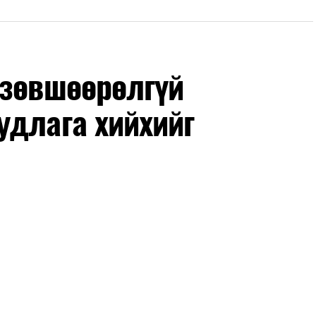
 зөвшөөрөлгүй
удлага хийхийг