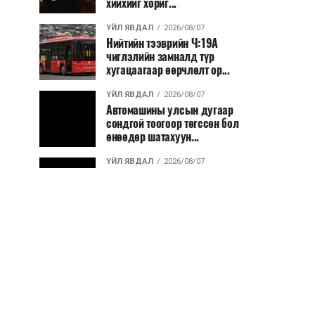
хийхийг хориг...
ҮЙЛ ЯВДАЛ
2026/08/07
Нийтийн тээврийн Ч:19А
чиглэлийн замналд түр
хугацаагаар өөрчлөлт ор...
ҮЙЛ ЯВДАЛ
2026/08/07
Автомашины улсын дугаар
сондгой тоогоор төгссөн бол
өнөөдөр шатахуун...
ҮЙЛ ЯВДАЛ
2026/08/07
Улаанбаатарт өдөртөө 30 хэм
дулаан
ДЭЛХИЙ НИЙТЭЭР..
2026/08/06
“Уралдронзавод” компанийн
ерөнхий захирлын автомашиныг
дэлбэлжээ...
ҮЙЛ ЯВДАЛ
2026/08/06
Сүхбаатар боомтоор тав хоногт 10