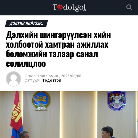
ДЭЛХИЙ НИЙТЭЭР..
Дэлхийн шингэрүүлсэн хийн
холбоотой хамтран ажиллах
боломжийн талаар санал
солилцлоо
Огноо:
1 жил.өмнө
,
2025/08/08
Сэтгүүлч:
Тодотгол