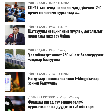
ҮЙЛ ЯВДАЛ
16 цаг 41 минут
COP17-ын зочид, төлөөлөгчдөд үйлчлэх 250
Одоогоор АНУ даяар 13 мужид 90 гаруй томоохон ой,
орчим жолоочийг сургалтад х...
хээрийн түймэр идэвхтэй үргэлжилж байгаагийн
талаас илүү нь Орегон болон Вашингтон мужид
ҮЙЛ ЯВДАЛ
19 цаг 5 минут
бүртгэгдсэн байна. Цаг уурын байгууллагууд ойрын
Шатахууны нөөцийг нэмэгдүүлэх, доголдлыг
өдрүүдэд агаарын температур дахин огцом
арилгахад анхаарч байна
нэмэгдэж, хуурайшилт эрчимжих төлөвтэй байгааг
анхааруулсан бөгөөд энэ нь гал унтраах ажиллагаанд
ҮЙЛ ЯВДАЛ
19 цаг 7 минут
шинэ сорилт учруулж болзошгүйг онцолжээ.
Улаанбаатарт хоногт 250 м³ лаг боловсруулах
үйлдвэр байгуулна
ҮЙЛ ЯВДАЛ
21 цаг 18 минут
Нэгдүгээр ангийн элсэлтийг E-Mongolia-аар
зохион байгуулна
ДЭЛХИЙ НИЙТЭЭР..
21 цаг 22 минут
Францад иргэд рүү зөвшөөрөлгүй
сурталчилгааны дуудлага хийхийг хориг...