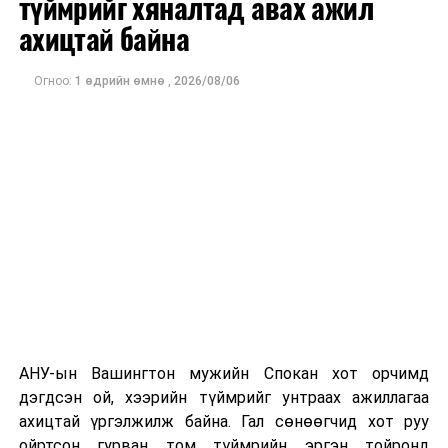
түймрийг хяналтад авах ажил
оны орлого 6.2 тэрбум рубль, цэвэр ашиг нь 1.9
ахицтай байна
тэрбум рубльд хүрсэн гэж РБК мэдээлсэн байна.
Огноо:
1 өдрийн өмнө
,
2026/08/06
Одоогоор дэлбэрэлтийн шалтгаан, хэрэгт холбоотой
этгээдүүдийн талаар дэлгэрэнгүй мэдээлэл гараагүй
байна.
АНУ-ын Вашингтон мужийн Спокан хот орчимд
дэгдсэн ой, хээрийн түймрийг унтраах ажиллагаа
ахицтай үргэлжилж байна. Гал сөнөөгчид хот руу
ойртсон гурван том түймрийн эргэн тойронд