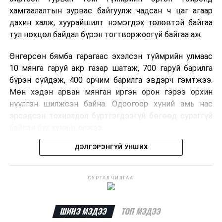
хамгаалалтын зурвас байгуулж чадсан ч цаг агаар
дахин халж, хуурайшилт нэмэгдэх төлөвтэй байгаа
тул нөхцөл байдал бүрэн тогтворжоогүй байгаа аж.
Өнгөрсөн бямба гарагаас эхэлсэн түймрийн улмаас
10 мянга гаруй акр газар шатаж, 700 гаруй барилга
бүрэн сүйдэж, 400 орчим барилга эвдэрч гэмтжээ.
Мөн хэдэн арван мянган иргэн орон гэрээ орхин
нүүлгэн шилжсэн байна. Одоогоор хүний амь нас
эрсэдсэн тохиолдол бүртгэгдээгүй бөгөөд сураггүй
байсан бүх хүнийг олжээ.
ДЭЛГЭРЭНГҮЙ УНШИХ
Албаныхны мэдээлснээр түймрийн нэг голомтыг
санаатайгаар тавьсан байж болзошгүй хэрэгт 37
настай Аарон Фариначчиг баривчилж, галдан
СУРТАЛЧИЛГАА
шатаасан гэх үндэслэлээр эрүүгийн хэрэг үүсгэн
шалгаж байна. Харин бусад хоёр түймрийн
шалтгааныг үргэлжлүүлэн тогтоож байгаа бөгөөд
ШИНЭ МЭДЭЭ
ТОП МЭДЭЭ
аянгын улмаас үүсээгүй гэж үзэж байгаа аж.