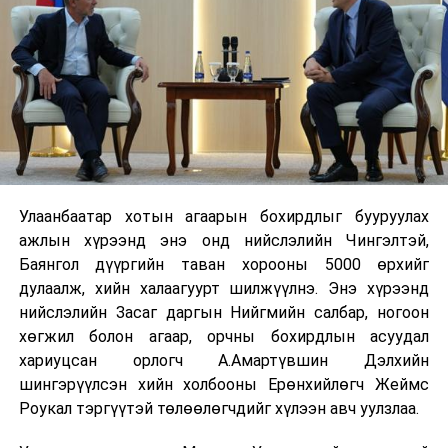
Улаанбаатар хотын агаарын бохирдлыг бууруулах
ажлын хүрээнд энэ онд нийслэлийн Чингэлтэй,
Баянгол дүүргийн таван хорооны 5000 өрхийг
дулаалж, хийн халаагуурт шилжүүлнэ. Энэ хүрээнд
нийслэлийн Засаг даргын Нийгмийн салбар, ногоон
хөгжил болон агаар, орчны бохирдлын асуудал
хариуцсан орлогч А.Амартүвшин Дэлхийн
шингэрүүлсэн хийн холбооны Ерөнхийлөгч Жеймс
Роукал тэргүүтэй төлөөлөгчдийг хүлээн авч уулзлаа.