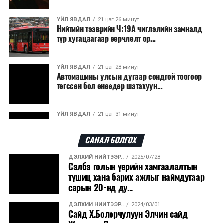
ҮЙЛ ЯВДАЛ
21 цаг 26 минут
Нийтийн тээврийн Ч:19А чиглэлийн замналд
түр хугацаагаар өөрчлөлт ор...
ҮЙЛ ЯВДАЛ
21 цаг 28 минут
Автомашины улсын дугаар сондгой тоогоор
төгссөн бол өнөөдөр шатахуун...
ҮЙЛ ЯВДАЛ
21 цаг 31 минут
Улаанбаатарт өдөртөө 30 хэм дулаан
САНАЛ БОЛГОХ
ДЭЛХИЙ НИЙТЭЭР..
2025/07/28
ДЭЛХИЙ НИЙТЭЭР..
2026/08/06
Сэлбэ голын үерийн хамгаалалтын
“Уралдронзавод” компанийн ерөнхий
түшиц хана барих ажлыг наймдугаар
захирлын автомашиныг дэлбэлжээ...
сарын 20-нд ду...
ДЭЛХИЙ НИЙТЭЭР..
2024/03/01
ҮЙЛ ЯВДАЛ
2026/08/06
Сайд Х.Болорчулуун Элчин сайд
Сүхбаатар боомтоор тав хоногт 10 мянга гаруй