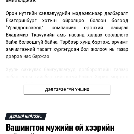
амиа алджээ.
хувь Францын зах зээлээс бүрддэг бөгөөд тус улсын
Улаанбаатар хотын 24 мега төслийн нэг Лаг шатаах
үйлдвэрийн ТЭЗҮ боловсруулах ажил дуусаж,
40–50 мянган ажлын байр эрсдэлд орж болзошгүйг
Орон нутгийн хэвлэлүүдийн мэдээлснээр дэлбэрэлт
магадлангийн дүгнэлт гаргууллаа
Мароккогийн хөдөлмөр эрхлэлтийн сайд мэдэгджээ.
Екатеринбург хотын ойролцоо болсон бөгөөд
ӨМНӨХ МЭДЭЭ
“Уралдронзавод” компанийн ерөнхий захирал
Улаанбаатарын түгжрэлийг бууруулах салбар төмөр
Владимир Ткачукийн амь насанд халдах оролдлого
замыг үндэсний компаниуд тавьж байна
байж болзошгүй байна. Тэрбээр хүнд бэртэж, эрчимт
эмчилгээний тасагт хүргэгдсэн бол жолооч нь газар
дээрээ нас баржээ.
Хууль сахиулах байгууллагууд дэлбэрэлтийн талаар
албан ёсны тайлбар хийгээгүй байна. Харин мөрдөн
шалгах байгууллага олон нийтэд аюултай аргаар
ДЭЛГЭРЭНГҮЙ УНШИХ
хүний амь насанд халдахыг завдсан гэх үндэслэлээр
эрүүгийн хэрэг үүсгэсэн талаар эх сурвалж
мэдээлжээ.
ДЭЛХИЙ НИЙТЭЭР..
“Уралдронзавод” компани 2023 онд Екатеринбург
Вашингтон мужийн ой хээрийн
хотод байгуулагдсан бөгөөд нисгэгчгүй нисэх
төхөөрөмж үйлдвэрлэдэг аж. Тус компанийн 2025