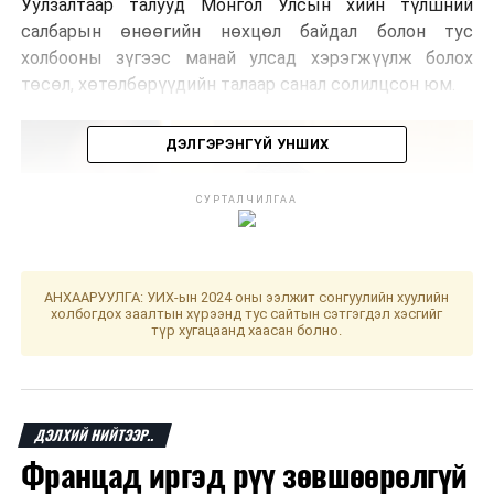
Уулзалтаар талууд Монгол Улсын хийн түлшний
салбарын өнөөгийн нөхцөл байдал болон тус
холбооны зүгээс манай улсад хэрэгжүүлж болох
төсөл, хөтөлбөрүүдийн талаар санал солилцсон юм.
ДЭЛГЭРЭНГҮЙ УНШИХ
СУРТАЛЧИЛГАА
АНХААРУУЛГА: УИХ-ын 2024 оны ээлжит сонгуулийн хуулийн
холбогдох заалтын хүрээнд тус сайтын сэтгэгдэл хэсгийг
түр хугацаанд хаасан болно.
ДЭЛХИЙ НИЙТЭЭР..
Энэ үеэр нийслэлийн Засаг даргын орлогч
Францад иргэд рүү зөвшөөрөлгүй
А.Амартүвшин “Өнөөдрийн байдлаар нийслэлийн