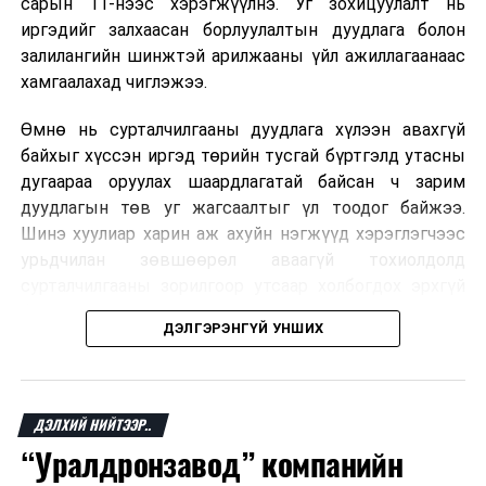
сарын 11-нээс хэрэгжүүлнэ. Уг зохицуулалт нь
иргэдийг залхаасан борлуулалтын дуудлага болон
залилангийн шинжтэй арилжааны үйл ажиллагаанаас
хамгаалахад чиглэжээ.
Өмнө нь сурталчилгааны дуудлага хүлээн авахгүй
байхыг хүссэн иргэд төрийн тусгай бүртгэлд утасны
дугаараа оруулах шаардлагатай байсан ч зарим
дуудлагын төв уг жагсаалтыг үл тоодог байжээ.
Шинэ хуулиар харин аж ахуйн нэгжүүд хэрэглэгчээс
урьдчилан зөвшөөрөл аваагүй тохиолдолд
сурталчилгааны зорилгоор утсаар холбогдох эрхгүй
болно. Иргэн өгсөн зөвшөөрлөө хүссэн үедээ цуцлах
ДЭЛГЭРЭНГҮЙ УНШИХ
боломжтой.
Харин Дэлхийн шингэрүүлсэн хийн холбооны
Францын эрх баригчдын тооцоолсноор тус улсын
Ерөнхийлөгч Жеймс Роукал юун түрүүнд хийн
иргэдийн дөрөвний гурав орчим нь долоо хоног бүр
ДЭЛХИЙ НИЙТЭЭР..
халаагуурт шилжихтэй холбоотойгоор иргэдэд
дор хаяж нэг удаа хүсээгүй сурталчилгааны дуудлага
“Уралдронзавод” компанийн
мэдлэг, мэдээлэл олгох сургалтыг явуулах нь зүйтэй.
хүлээн авдаг бөгөөд олон хүн үүнээс ч олон
Энэ хүрээнд цаашид талуудын хамтын ажиллагааг