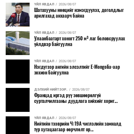
хэлбэрээр хэрэгжүүлэхээр тусгажээ.
ҮЙЛ ЯВДАЛ
2026/08/07
Шатахууны нөөцийг нэмэгдүүлэх, доголдлыг
арилгахад анхаарч байна
Лаг хатаах, шатаах технологи нь бохир ус цэвэрлэх
байгууламжаас гардаг лагийг байгаль орчинд аюулгүй
аргаар боловсруулж, эзлэхүүнийг эрс бууруулах
ҮЙЛ ЯВДАЛ
2026/08/07
Улаанбаатарт хоногт 250 м³ лаг боловсруулах
зориулалттай. Лагийг өндөр температурт шатааснаар
үйлдвэр байгуулна
эзлэхүүн нь 90 хүртэл хувиар буурч, бактери, вирус
болон бусад өвчин үүсгэгч бичил биетнийг устгах
боломжтой.
ҮЙЛ ЯВДАЛ
2026/08/07
Нэгдүгээр ангийн элсэлтийг E-Mongolia-аар
зохион байгуулна
Түүнчлэн шаталтын явцад үүсэх дулааныг цахилгаан
болон дулааны эрчим хүч үйлдвэрлэхэд ашиглаж
болдог. Зарим технологийн хувьд шаталтын дараа
ДЭЛХИЙ НИЙТЭЭР..
2026/08/07
Францад иргэд рүү зөвшөөрөлгүй
үлдэх үнснээс фосфор зэрэг ашигт эрдсийг сэргээн
сурталчилгааны дуудлага хийхийг хориг...
авах боломжтой аж.
Япон, Герман, Швейцар, Нидерланд, Өмнөд Солонгос
ҮЙЛ ЯВДАЛ
2026/08/07
зэрэг улс лаг хатаах, шатаах технологийг ашиглаж
Нийтийн тээврийн Ч:19А чиглэлийн замналд
түр хугацаагаар өөрчлөлт ор...
байна. Тухайлбал, Германд лаг шатаах үйлдвэрээс