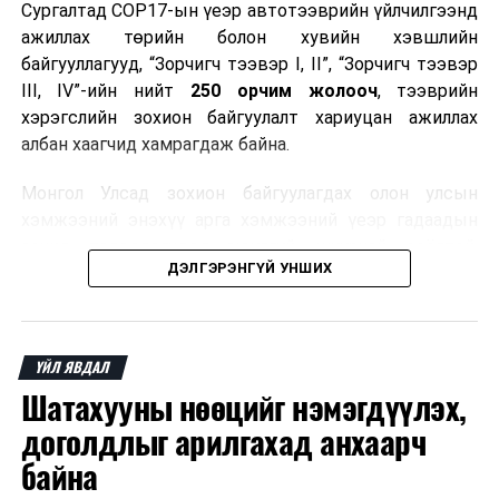
Сургалтад COP17-ын үеэр автотээврийн үйлчилгээнд
ажиллах төрийн болон хувийн хэвшлийн
байгууллагууд, “Зорчигч тээвэр I, II”, “Зорчигч тээвэр
III, IV”-ийн нийт
250 орчим жолооч
, тээврийн
хэрэгслийн зохион байгуулалт хариуцан ажиллах
албан хаагчид хамрагдаж байна.
Монгол Улсад зохион байгуулагдах олон улсын
хэмжээний энэхүү арга хэмжээний үеэр гадаадын
зочид, төлөөлөгчдөд аюулгүй, шуурхай, соёлтой,
ДЭЛГЭРЭНГҮЙ УНШИХ
мэргэжлийн түвшинд тээврийн үйлчилгээ үзүүлэх
бэлтгэлийг хангах нь сургалтын гол зорилго юм.
Сургалтаар COP17-ын ерөнхий ойлголт, ач холбогдол,
ҮЙЛ ЯВДАЛ
зохион байгуулалтын онцлог, зочид, төлөөлөгчдийн
Шатахууны нөөцийг нэмэгдүүлэх,
ангилал, үйлчилгээний стандарт, жолооч нарын үүрэг
хариуцлага, сахилга бат, үйлчилгээний соёл, ёс зүй,
доголдлыг арилгахад анхаарч
мэргэжлийн харилцааны талаар нэгдсэн мэдээлэл
байна
өгчээ.