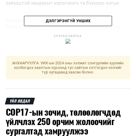
хүлээцтэй хандахыг хэрэгчлэгч та бүхнээс хүсье.
ДЭЛГЭРЭНГҮЙ УНШИХ
ДАРААХ МЭДЭЭ
Өнөөдөр Хангай, Хөвсгөл, Хэнтийн уулархаг нутгаар
бороо орно
СУРТАЛЧИЛГАА
ӨМНӨХ МЭДЭЭ
"Нойр нь хулжсан Улаанбаатар" буюу дуу чимээгээр
хүчирхийлэгчид
АНХААРУУЛГА: УИХ-ын 2024 оны ээлжит сонгуулийн хуулийн
холбогдох заалтын хүрээнд тус сайтын сэтгэгдэл хэсгийг
түр хугацаанд хаасан болно.
ҮЙЛ ЯВДАЛ
COP17-ын зочид, төлөөлөгчдөд
үйлчлэх 250 орчим жолоочийг
сургалтад хамруулжээ