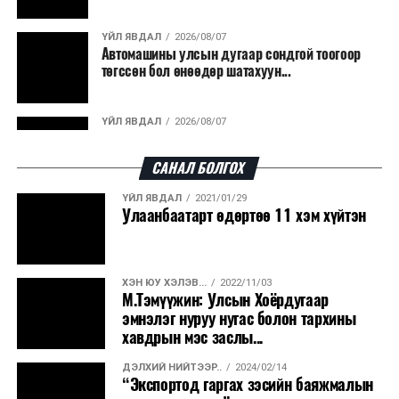
гарсан үнснээс фосфор сэргээн авах технологи
ашигладаг бол Нидерландад төвлөрсөн лаг
ҮЙЛ ЯВДАЛ
2026/08/07
Автомашины улсын дугаар сондгой тоогоор
боловсруулах үйлдвэрүүдээр дулаан, цахилгаан
төгссөн бол өнөөдөр шатахуун...
эрчим хүч үйлдвэрлэдэг.
Ийнхүү лаг хатаах, шатаах технологийг лагийн
ҮЙЛ ЯВДАЛ
2026/08/07
эзлэхүүнийг бууруулахын зэрэгцээ эрчим хүч
Улаанбаатарт өдөртөө 30 хэм дулаан
үйлдвэрлэх, нөөцийг дахин ашиглах чиглэлээр олон
САНАЛ БОЛГОХ
улсад өргөн ашиглаж байна.
ҮЙЛ ЯВДАЛ
2021/01/29
ДЭЛХИЙ НИЙТЭЭР..
2026/08/06
Улаанбаатарт өдөртөө 11 хэм хүйтэн
“Уралдронзавод” компанийн ерөнхий
захирлын автомашиныг дэлбэлжээ...
ХЭН ЮУ ХЭЛЭВ...
2022/11/03
ҮЙЛ ЯВДАЛ
2026/08/06
М.Тэмүүжин: Улсын Хоёрдугаар
Сүхбаатар боомтоор тав хоногт 10 мянга гаруй
эмнэлэг нуруу нугас болон тархины
тонн АИ-92 автобензин и...
хавдрын мэс заслы...
ДЭЛХИЙ НИЙТЭЭР..
2024/02/14
ДЭЛХИЙ НИЙТЭЭР..
2026/08/06
“Экспортод гаргах зэсийн баяжмалын
Вашингтон мужийн ой хээрийн түймрийг