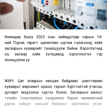
Өнөөдөр буюу 2025 оны наймдугаар сарын 14-
ний Пүрэв гарагт цахилгаан шугам сүлжээнд хийх
засварын хуваарийг танилцуулж байна. Хэрэглэгчид
ээ, засвар хийх хугацаанд хэрэглээгээ түр
зохицуулна уу.
ЖИЧ: Цаг агаарын нөхцөл байдлаас шалтгаалан
хуваарьт өөрчлөлт орвол, гэрээт бүртгэлтэй утасны
дугаарт мэдээлэл хүргэх болно. Засварын ажлыг
тухайн тоноглолоос хүчдэлээс бүрэн чөлөөлсний
дараа хийдэг нөхцөл байдлыг харгалзан үзэж,