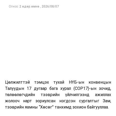
Огноо:
2 өдөр.өмнө
,
2026/08/07
Цөлжилттэй тэмцэх тухай НҮБ-ын конвенцын
Талуудын 17 дугаар бага хурал (COP17)-ын зочид,
төлөөлөгчдийн тээврийн үйлчилгээнд ажиллах
жолооч нарт зориулсан нэгдсэн сургалтыг Зам,
тээврийн яамны “Хөсөг” танхимд зохион байгууллаа.