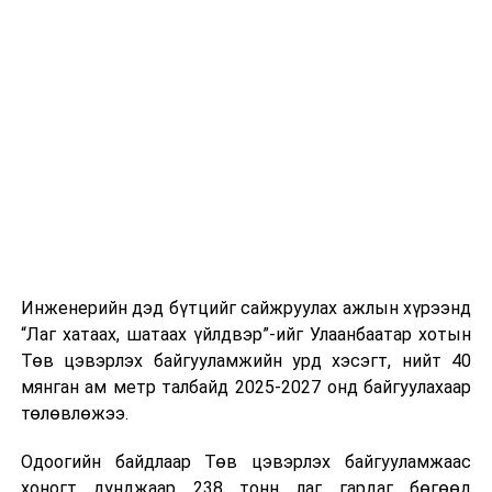
тээврийн үйлчилгээг аюулгүй, шуурхай, зохион
хэвийн горимоор ажлаа үргэлжүүлнэ гэж найдаж
байгуулалттай явуулах, үйлчилгээний нэгдсэн
байна. Шатахууны нөөцийг нэмэгдүүлэх,
стандарт, сахилга хариуцлагыг хэвшүүлэх бэлтгэл
нийлүүлэлтийг тогтворжуулах хүрээнд бусад эх
ажлын нэг хэсэг гэж
Зам, тээврийн яамнаас
үүсвэрийг нэмэгдүүлэх чиглэлд анхаарч байна.
мэдээллээ.
Замын-Үүд боомтоор 2000 тонн дизель түлш орж
ирсэн бөгөөд шилжүүлэн ачих ажиллагаа хийгдэж
байна" гэлээ
гэж Аж үйлдвэр, эрдэс баялгийн яамнаас
мэдээллээ.
Инженерийн дэд бүтцийг сайжруулах ажлын хүрээнд
“Лаг хатаах, шатаах үйлдвэр”-ийг Улаанбаатар хотын
Төв цэвэрлэх байгууламжийн урд хэсэгт, нийт 40
мянган ам метр талбайд 2025-2027 онд байгуулахаар
төлөвлөжээ.
Одоогийн байдлаар Төв цэвэрлэх байгууламжаас
хоногт дунджаар 238 тонн лаг гардаг бөгөөд