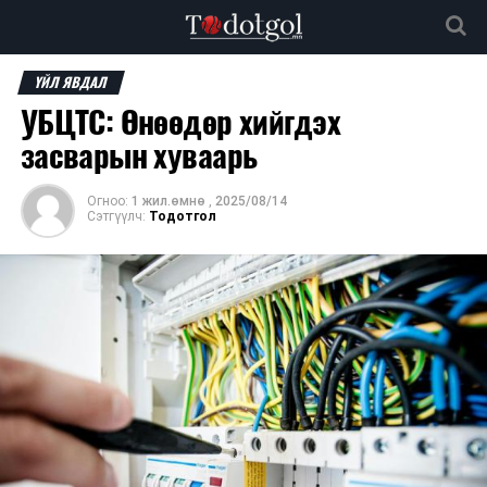
ҮЙЛ ЯВДАЛ
УБЦТС: Өнөөдөр хийгдэх
засварын хуваарь
Огноо:
1 жил.өмнө
,
2025/08/14
Сэтгүүлч:
Тодотгол