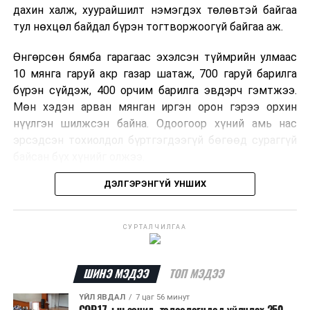
дахин халж, хуурайшилт нэмэгдэх төлөвтэй байгаа
тул нөхцөл байдал бүрэн тогтворжоогүй байгаа аж.
Өнгөрсөн бямба гарагаас эхэлсэн түймрийн улмаас
10 мянга гаруй акр газар шатаж, 700 гаруй барилга
бүрэн сүйдэж, 400 орчим барилга эвдэрч гэмтжээ.
Мөн хэдэн арван мянган иргэн орон гэрээ орхин
нүүлгэн шилжсэн байна. Одоогоор хүний амь нас
эрсэдсэн тохиолдол бүртгэгдээгүй бөгөөд сураггүй
байсан бүх хүнийг олжээ.
ДЭЛГЭРЭНГҮЙ УНШИХ
Албаныхны мэдээлснээр түймрийн нэг голомтыг
санаатайгаар тавьсан байж болзошгүй хэрэгт 37
настай Аарон Фариначчиг баривчилж, галдан
СУРТАЛЧИЛГАА
шатаасан гэх үндэслэлээр эрүүгийн хэрэг үүсгэн
шалгаж байна. Харин бусад хоёр түймрийн
шалтгааныг үргэлжлүүлэн тогтоож байгаа бөгөөд
ШИНЭ МЭДЭЭ
ТОП МЭДЭЭ
аянгын улмаас үүсээгүй гэж үзэж байгаа аж.
ҮЙЛ ЯВДАЛ
7 цаг 56 минут