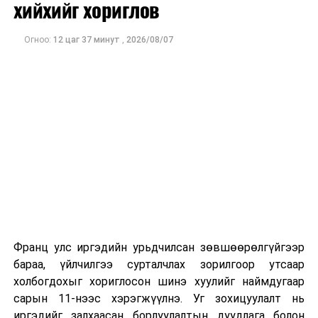
хийхийг хориглов
банкнаас олгох 34.9 сая ам.долларын зээлийн хөрөнгө
болон Люксембургийн Их Гүнт Улсаас олгох 22.5 сая
Огноо:
12 цаг 37 минут
,
2026/08/07
евро /25.13 сая ам.доллар/-ийн буцалтгүй
тусламжаар хэрэгжүүлнэ.
ДАРААХ МЭДЭЭ
“Эрдэнэс Тавантолгой” ХК-д онцгой дэглэм
тогтоосноос хойш нүүрсний экспорт нэмэгдэж байна
ӨМНӨХ МЭДЭЭ
Ч.Төгсдэлгэр: РЦНК-ийн баруун талд ногоон
байгууламж барих асуудалд хувийн хэвшилтэй
зөвшилцөж байна
Франц улс иргэдийн урьдчилсан зөвшөөрөлгүйгээр
бараа, үйлчилгээ сурталчлах зорилгоор утсаар
холбогдохыг хориглосон шинэ хуулийг наймдугаар
сарын 11-нээс хэрэгжүүлнэ. Уг зохицуулалт нь
иргэдийг залхаасан борлуулалтын дуудлага болон