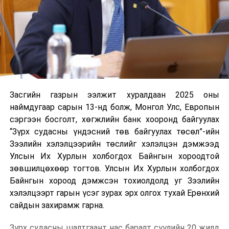
Засгийн газрын ээлжит хуралдаан 2025 оны
наймдугаар сарын 13-нд болж, Монгол Улс, Европын
сэргээн босголт, хөгжлийн банк хооронд байгуулах
“Зүрх судасны үндэсний төв байгуулах төсөл”-ийн
Зээлийн хэлэлцээрийн төслийг хэлэлцэн дэмжээд
Улсын Их Хурлын холбогдох Байнгын хороодтой
зөвшилцөхөөр тогтов. Улсын Их Хурлын холбогдох
Байнгын хороод дэмжсэн тохиолдолд уг Зээлийн
хэлэлцээрт гарын үсэг зурах эрх олгох тухай Ерөнхий
сайдын захирамж гарна.
Зүрх судасны шалтгаант нас баралт сүүлийн 20 жилд