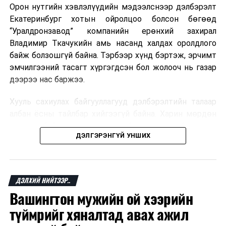
Орон нутгийн хэвлэлүүдийн мэдээлснээр дэлбэрэлт
Мароккогийн хөдөлмөр эрхлэлтийн сайд мэдэгджээ.
Екатеринбург хотын ойролцоо болсон бөгөөд
“Уралдронзавод” компанийн ерөнхий захирал
Владимир Ткачукийн амь насанд халдах оролдлого
байж болзошгүй байна. Тэрбээр хүнд бэртэж, эрчимт
эмчилгээний тасагт хүргэгдсэн бол жолооч нь газар
дээрээ нас баржээ.
Хууль сахиулах байгууллагууд дэлбэрэлтийн талаар
албан ёсны тайлбар хийгээгүй байна. Харин мөрдөн
шалгах байгууллага олон нийтэд аюултай аргаар
ДЭЛГЭРЭНГҮЙ УНШИХ
хүний амь насанд халдахыг завдсан гэх үндэслэлээр
эрүүгийн хэрэг үүсгэсэн талаар эх сурвалж
мэдээлжээ.
ДЭЛХИЙ НИЙТЭЭР..
“Уралдронзавод” компани 2023 онд Екатеринбург
Вашингтон мужийн ой хээрийн
хотод байгуулагдсан бөгөөд нисгэгчгүй нисэх
төхөөрөмж үйлдвэрлэдэг аж. Тус компанийн 2025
түймрийг хяналтад авах ажил
оны орлого 6.2 тэрбум рубль, цэвэр ашиг нь 1.9