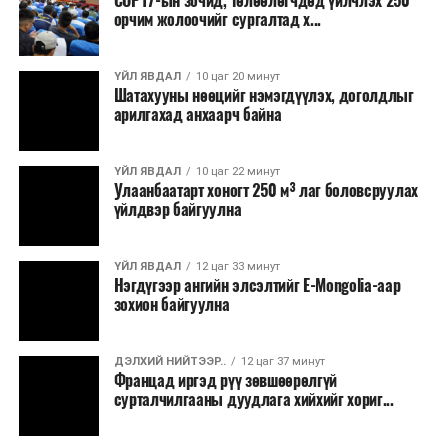
COP17-ын зочид, төлөөлөгчдөд үйлчлэх 250
Одоогоор АНУ даяар 13 мужид 90 гаруй томоохон ой,
орчим жолоочийг сургалтад х...
хээрийн түймэр идэвхтэй үргэлжилж байгаагийн
талаас илүү нь Орегон болон Вашингтон мужид
ҮЙЛ ЯВДАЛ
10 цаг 20 минут
бүртгэгдсэн байна. Цаг уурын байгууллагууд ойрын
Шатахууны нөөцийг нэмэгдүүлэх, доголдлыг
өдрүүдэд агаарын температур дахин огцом
арилгахад анхаарч байна
нэмэгдэж, хуурайшилт эрчимжих төлөвтэй байгааг
анхааруулсан бөгөөд энэ нь гал унтраах ажиллагаанд
ҮЙЛ ЯВДАЛ
10 цаг 22 минут
шинэ сорилт учруулж болзошгүйг онцолжээ.
Улаанбаатарт хоногт 250 м³ лаг боловсруулах
үйлдвэр байгуулна
ҮЙЛ ЯВДАЛ
12 цаг 33 минут
Нэгдүгээр ангийн элсэлтийг E-Mongolia-аар
зохион байгуулна
ДЭЛХИЙ НИЙТЭЭР..
12 цаг 37 минут
Францад иргэд рүү зөвшөөрөлгүй
сурталчилгааны дуудлага хийхийг хориг...