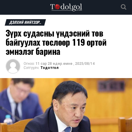
ДЭЛХИЙ НИЙТЭЭР..
Зүрх судасны үндэсний төв
байгуулах төслөөр 119 ортой
эмнэлэг барина
Огноо:
11 сар 28 өдөр.өмнө
,
2025/08/14
Сэтгүүлч:
Тодотгол