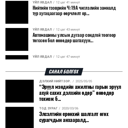
ҮЙЛ ЯВДАЛ
12 цаг 41 минут
Нийтийн тээврийн Ч:19А чиглэлийн замналд
түр хугацаагаар өөрчлөлт ор...
ҮЙЛ ЯВДАЛ
12 цаг 43 минут
Автомашины улсын дугаар сондгой тоогоор
төгссөн бол өнөөдөр шатахуун...
ҮЙЛ ЯВДАЛ
12 цаг 47 минут
Улаанбаатарт өдөртөө 30 хэм дулаан
САНАЛ БОЛГОХ
ДЭЛХИЙ НИЙТЭЭР..
2025/05/05
ДЭЛХИЙ НИЙТЭЭР..
2026/08/06
“Эрүүл мэндийн ажилтны гарын эрүүл
“Уралдронзавод” компанийн ерөнхий
ахуй сахих дэлхийн өдөр” өнөөдөр
захирлын автомашиныг дэлбэлжээ...
тохиож б...
ТОД ЗУРАГ
2020/03/06
ҮЙЛ ЯВДАЛ
2026/08/06
Элсэлтийн ерөнхий шалгалт өгөх
Сүхбаатар боомтоор тав хоногт 10 мянга гаруй
сурагчдын анхааралд...
тонн АИ-92 автобензин и...