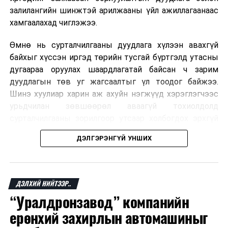
залилангийн шинжтэй арилжааны үйл ажиллагаанаас
хамгаалахад чиглэжээ.
Өмнө нь сурталчилгааны дуудлага хүлээн авахгүй
байхыг хүссэн иргэд төрийн тусгай бүртгэлд утасны
дугаараа оруулах шаардлагатай байсан ч зарим
дуудлагын төв уг жагсаалтыг үл тоодог байжээ.
Шинэ хуулиар харин аж ахуйн нэгжүүд хэрэглэгчээс
урьдчилан зөвшөөрөл аваагүй тохиолдолд
сурталчилгааны зорилгоор утсаар холбогдох эрхгүй
болно. Иргэн өгсөн зөвшөөрлөө хүссэн үедээ цуцлах
ДЭЛГЭРЭНГҮЙ УНШИХ
боломжтой.
Францын эрх баригчдын тооцоолсноор тус улсын
иргэдийн дөрөвний гурав орчим нь долоо хоног бүр
ДЭЛХИЙ НИЙТЭЭР..
дор хаяж нэг удаа хүсээгүй сурталчилгааны дуудлага
“Уралдронзавод” компанийн
хүлээн авдаг бөгөөд олон хүн үүнээс ч олон
ерөнхий захирлын автомашиныг
дуудлагад өртдөг байна. Хэрэглэгчийн эрхийг
хамгаалах 11 байгууллага 2024 онд хамтран