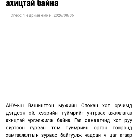
ахицтай байна
тэрбум рубльд хүрсэн гэж РБК мэдээлсэн байна.
Огноо:
1 өдрийн өмнө
,
2026/08/06
Одоогоор дэлбэрэлтийн шалтгаан, хэрэгт холбоотой
этгээдүүдийн талаар дэлгэрэнгүй мэдээлэл гараагүй
байна.
АНУ-ын Вашингтон мужийн Спокан хот орчимд
дэгдсэн ой, хээрийн түймрийг унтраах ажиллагаа
ахицтай үргэлжилж байна. Гал сөнөөгчид хот руу
ойртсон гурван том түймрийн эргэн тойронд
хамгаалалтын зурвас байгуулж чадсан ч цаг агаар